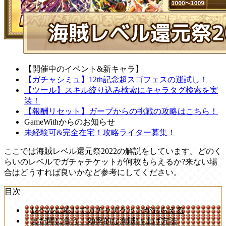
【開催中のイベント&新キャラ】
【ガチャシミュ】12th記念超スゴフェスの運試し！
【ツール】スキル絞り込み検索にキャラタグ検索を実
装！
【報酬リセット】ガープからの挑戦の攻略はこちら！
GameWithからのお知らせ
未経験可&完全在宅！攻略ライター募集！
ここでは海賊レベル還元祭2022の解説をしています。どのく
らいのレベルでガチャチケットが何枚もらえるか?来ない場
合はどうすれば良いかなど参考にしてください。
目次
レベルに応じてガチャチケットがもらえる
まだ間に合う！効率的な海賊Lv上げ方法