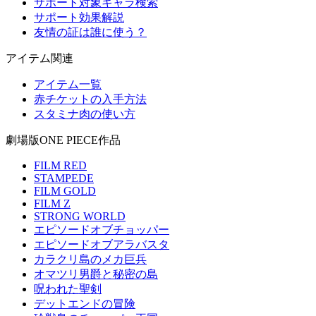
サポート対象キャラ検索
サポート効果解説
友情の証は誰に使う？
アイテム関連
アイテム一覧
赤チケットの入手方法
スタミナ肉の使い方
劇場版ONE PIECE作品
FILM RED
STAMPEDE
FILM GOLD
FILM Z
STRONG WORLD
エピソードオブチョッパー
エピソードオブアラバスタ
カラクリ島のメカ巨兵
オマツリ男爵と秘密の島
呪われた聖剣
デットエンドの冒険