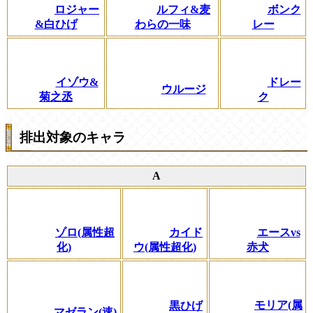
ロジャー
ルフィ&麦
ボンク
&白ひげ
わらの一味
レー
イゾウ&
ドレー
ウルージ
菊之丞
ク
排出対象のキャラ
A
ゾロ(属性超
カイド
エースvs
化)
ウ(属性超化)
赤犬
モリア(属
黒ひげ
マゼラン(速)