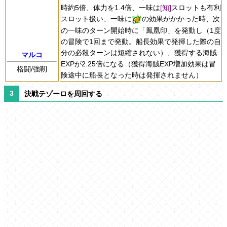
時約5倍、体力を1.4倍、一味は
[知]
スロットも有利
スロット扱い、一味に
の効果がかかった時、次
の一味のターン開始時に「鳳凰印」を発動し（1度
の冒険で1回まで発動。船長効果で発揮した際の自
分の必殺ターンは短縮されない）、獲得する海賊
マルコ
EXPが2.25倍になる（獲得海賊EXP増加効果は冒
格闘/強靭
険途中に船長となった時は発揮されません）
決戦テゾーロを周回する