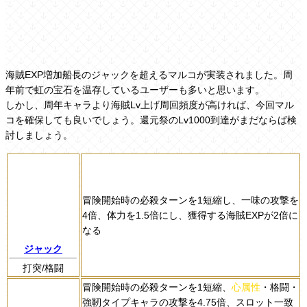
海賊EXP増加船長のジャックを超えるマルコが実装されました。周
年前で虹の宝石を温存しているユーザーも多いと思います。
しかし、周年キャラより海賊Lv上げ周回頻度が高ければ、今回マル
コを確保しても良いでしょう。還元祭のLv1000到達がまだならば検
討しましょう。
冒険開始時の必殺ターンを1短縮し、一味の攻撃を
4倍、体力を1.5倍にし、獲得する海賊EXPが2倍に
なる
ジャック
打突/格闘
冒険開始時の必殺ターンを1短縮、
心属性
・格闘・
強靭タイプキャラの攻撃を4.75倍、スロット一致