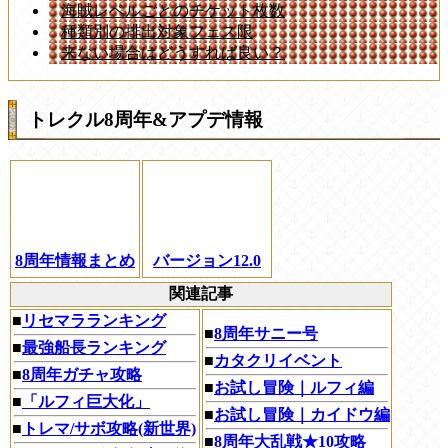
海賊レベルごとのチケット枚数
種類別の排出対象フェス限
来ない場合はどうすれば良い？
トレクル8周年&アプデ情報
8周年情報まとめ
バージョン12.0
関連記事
■
リセマラランキング
■
8周年サニー号
■
最強船長ランキング
■
カタクリイベント
■
8周年ガチャ攻略
■
お試し冒険｜ルフィ編
■
「ルフィ巨大化」
■
お試し冒険｜カイドウ編
■
トレマ/サボ攻略(新世界)
■
8周年大乱戦★10攻略