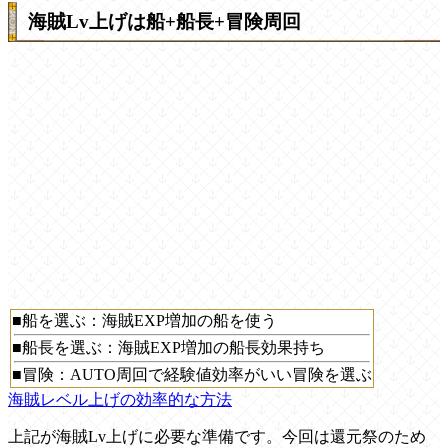
海賊Lv上げは船+船長+冒険周回
■船を選ぶ：海賊EXP増加の船を使う
■船長を選ぶ：海賊EXP増加の船長効果持ち
■冒険：AUTO周回で経験値効率がいい冒険を選ぶ
海賊レベル上げの効率的な方法
上記が海賊Lv上げに必要な準備です。今回は還元祭のため