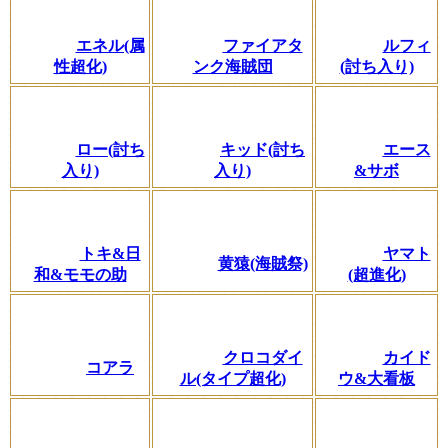
エネル(属
ファイアタ
ルフィ
性超化)
ンク海賊団
(討ち入り)
ロー(討ち
キッド(討ち
エース
入り)
入り)
&サボ
トキ&日
ヤマト
黄猿(海賊祭)
和&モモの助
(超進化)
クロコダイ
カイド
コアラ
ル(タイプ超化)
ウ&大看板