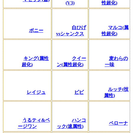
(V3)
性超化)
白ひげ
マルコ(属
ボニー
vsシャンクス
性超化)
キング(属性
クイー
麦わらの
超化)
ン(属性超化)
一味
ルッチ(技
レイジュ
ビビ
属性)
うるティ&ペ
ハンコ
ペローナ
ージワン
ック(速属性)