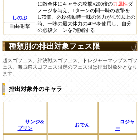
に敵全体にキャラの攻撃×200倍の
力属性
ダ
メージを与え、1ターンの間一味の攻撃を
1.75倍、必殺発動時一味の体力が41%以上の
しのぶ
時、一味の最大体力の40%を使用し、自分
自由/射撃
の必殺ターンを7短縮する
種類別の排出対象フェス限
超スゴフェス、絆決戦スゴフェス、トレジャーマップスゴフ
ェス、海賊祭スゴフェス限定のフェス限は排出対象外となり
ます。
排出対象外のキャラ
サンジ&
ロジャ
おでん
プリン
ー