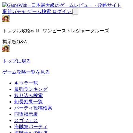
事前ガチャ
ゲーム検索
ログイン
トレクル攻略wiki | ワンピーストレジャークルーズ
掲示板Q&A
トップに戻る
ゲーム攻略一覧を見る
キャラ一覧
最強ランキング
絞り込み検索
船長効果一覧
パーティ投稿検索
同盟掲示板
スゴフェス
海賊祭パーティ
海賊王への軌跡