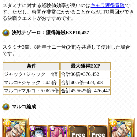
スタミナに対する経験値効率が良いのは
キャラ獲得冒険
で
す。ただし、時間が非常にかかることからAUTO周回ができ
る決戦クエストがおすすめです。
決戦テゾーロ：獲得海賊EXP10,457
スタミナ3倍、8周年サニー号(3倍)を共通して使用した場合
です。
条件
最大獲得EXP
ジャック+ジャック：4倍
合計36倍=376,452
マルコ+ジャック：4.5倍
合計40.5倍=423,508
マルコ+マルコ：5.0625倍
合計45.5625倍=476,447
マルコ編成