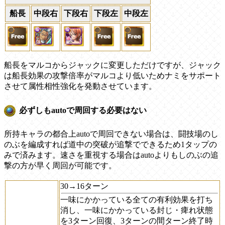
船長
中段右
下段右
下段左
中段左
船長をマルコからジャックに変更しただけですが、ジャック
は船長効果の攻撃倍率がマルコより低いためナミをサポート
させて属性相性強化を発動させています。
必ずしもautoで周回する必要はない
所持キャラの都合上autoで周回できない場合は、闘技場のし
のぶを編成すれば道中の突破が追撃でできるため1タップの
みで済みます。速さを重視する場合はautoよりもしのぶの追
撃の方が早く周回が可能です。
30→16ターン
一味にかかっている全ての有利効果を打ち
消し、一味にかかっている封じ・痺れ状態
を3ターン回復、3ターンの間ターン終了時