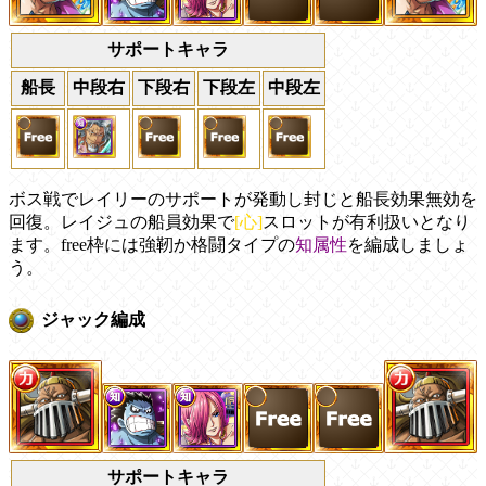
サポートキャラ
船長
中段右
下段右
下段左
中段左
ボス戦でレイリーのサポートが発動し封じと船長効果無効を
回復。レイジュの船員効果で
[心]
スロットが有利扱いとなり
ます。free枠には強靭か格闘タイプの
知属性
を編成しましょ
う。
ジャック編成
サポートキャラ