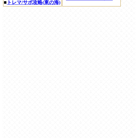
■
トレマ/サボ攻略(東の海)