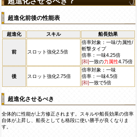
超進化させるべき？
させる
海賊祭必殺技：敵全体に3000の固
超進化前後の性能表
え、横大範囲の敵に攻撃×3倍のダ
撃タイプの仲間の攻撃アップ Lv.8（
海賊祭能力：斬撃タイプの仲間の必
超進化
スキル
船長効果
度アップ Lv.5、攻撃アップ Lv.6、
力
倍率対象：一味/力属性/
力アップLv.6、速度アップLv.6
斬撃タイプ
前
スロット強化2.5倍
海賊祭耐性：行動封じ、痺れを回避
倍率：一味4.25倍
受けるダメージを40%軽減する
[和]
一致の
力属性
4.75倍
Lv4
最大Lv.130
倍率対象：一味
Lv5
最大Lv.150
後
スロット強化2.75倍
倍率：一味4.5倍
[和]
一致で5倍
超進化させるべき
全体的に性能が上方修正されます。スキルや船長効果の倍率
自体が上昇し、船長としても格段に使い勝手が良くなりま
す。