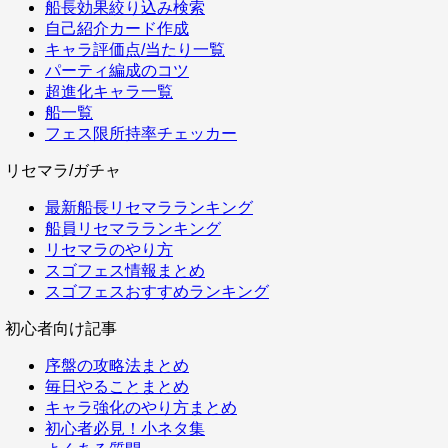
船長効果絞り込み検索
自己紹介カード作成
キャラ評価点/当たり一覧
パーティ編成のコツ
超進化キャラ一覧
船一覧
フェス限所持率チェッカー
リセマラ/ガチャ
最新船長リセマラランキング
船員リセマラランキング
リセマラのやり方
スゴフェス情報まとめ
スゴフェスおすすめランキング
初心者向け記事
序盤の攻略法まとめ
毎日やることまとめ
キャラ強化のやり方まとめ
初心者必見！小ネタ集