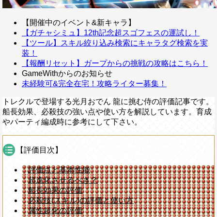
【開催中のイベント&新キャラ】
【ガチャシミュ】12th記念超スゴフェスの運試し！
【ツール】スキル絞り込み検索にキャラタグ検索を実
装！
【報酬リセット】ガープからの挑戦の攻略はこちら！
GameWithからのお知らせ
未経験可&完全在宅！攻略ライター募集！
トレクルで登場する光月おでん 龍に挑む侍の評価記事です。
船長効果、必殺技の強い点や使い方を解説しています。育成
やパーティ編成時に参考にして下さい。
【評価目次】
評価点と基本性能
超進化させるべき？
船長効果の評価
必殺技(スキル)の評価と使い方
属性超化の評価