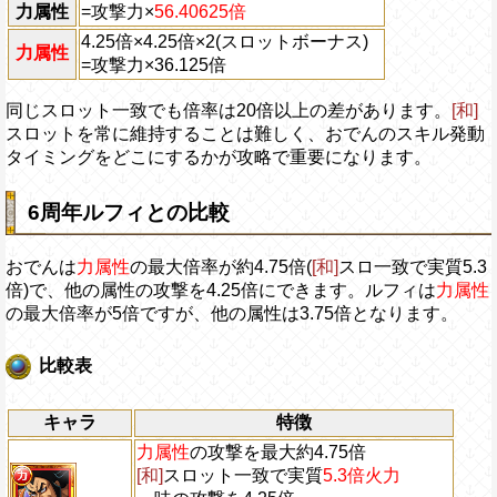
力属性
=攻撃力×
56.40625倍
4.25倍×4.25倍×2(スロットボーナス)
力属性
=攻撃力×36.125倍
同じスロット一致でも倍率は20倍以上の差があります。
[和]
スロットを常に維持することは難しく、おでんのスキル発動
タイミングをどこにするかが攻略で重要になります。
6周年ルフィとの比較
おでんは
力属性
の最大倍率が約4.75倍(
[和]
スロ一致で実質5.3
倍)で、他の属性の攻撃を4.25倍にできます。ルフィは
力属性
の最大倍率が5倍ですが、他の属性は3.75倍となります。
比較表
キャラ
特徴
力属性
の攻撃を最大約4.75倍
[和]
スロット一致で実質
5.3倍火力