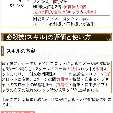
ルフィ
入れ替え：
[肉]
変換
&サンジ
HP最大値を2倍=
実質体力2倍
火力と耐久性能は3キャラ内でNo.1
回復量ダウン/回復ダウンに弱い…
スロット有利扱い/不利扱いが苦手…
必殺技(スキル)の評価と使い方
スキルの内容
敵全体にかかっている特定スロットによるダメージ軽減状態
を6ターン減らし、3ターンの間一味の
[力]
スロットが
[和]
スロ
ットになり、一味の[お邪魔]スロットと自属性スロットを
[力]
スロットに変換、2ターンの間
力属性
・斬撃・自由タイプキ
ャラのスロットの影響を3倍、
力属性
・斬撃・自由タイプキ
ャラの次回の最終のタップ時の攻撃を25%上昇させる
上記の内容は超進化後/Lv上限突破による最大強化状態の効果
です。