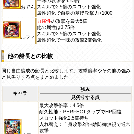
一味の攻撃を4.25倍
スキルで2.5倍のスロット強化
おでん
属性超化で自身の基礎攻撃力+1000
力属性
の攻撃を最大5倍
他の属性は3.75倍
スキルで2.5倍のスロット強化
ルフィ
属性超化で一味の攻撃2倍強化
他の船長との比較
同じ自由編成の船長と比較します。攻撃倍率やその他の強み
と見劣りする点をまとめました。
強み
キャラ
見劣りする点
最大攻撃倍率：4.5倍
耐久性能：PERFECTタップでHP回復
スロット強化2.5倍持ち
入れ替え：自身攻撃2倍+敵防御無視で通常
攻撃