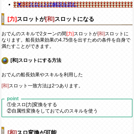
▼
[和]
スロットの解説を読む
[力]
スロットが
[和]
スロットになる
おでんのスキルで2ターンの間
[力]
スロットが
[和]
スロットに
なります。船長効果効果の4.75倍を出すための条件を自身で
満たすことができます。
[和]スロットにする方法
おでんの船長効果やスキルを利用した
[和]
スロット一致方法は2つあります。
point
①全スロ[力]変換をする
②自属性変換をしておでんのスキルを使う
[和]
スロ変換が可能