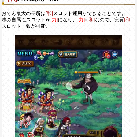
おでん最大の長所は
[和]
スロット運用ができることです。一
味の自属性スロットが
[力]
になり、
[力]
=
[和]
なので、実質
[和]
スロット一致が可能。