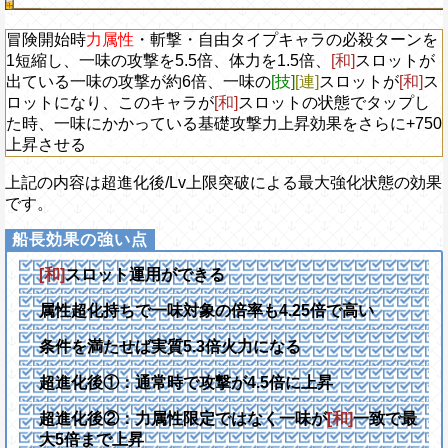
冒険開始時
力属性
・斬撃・自由タイプキャラの必殺ターンを
1短縮し、一味の攻撃を5.5倍、体力を1.5倍、
[和]
スロットが
出ている一味の攻撃が約6倍、一味の
[技]
[連]
スロットが
[和]
ス
ロットになり、このキャラが
[和]
スロットの状態でタップし
た時、一味にかかっている基礎攻撃力上昇効果をさらに+750
上昇させる
上記の内容は超進化後/Lv上限突破による最大強化状態の効果
です。
[和]
スロット運用ができる
属性超化持ちで一味対象の倍率も4.25倍で高い
条件を満たせば実質5.3倍火力になる
超進化後①：通常時で攻撃が4.5倍に上昇
超進化後②：力属性限定ではなく一味が
[和]
一致で最
大5倍まで上昇