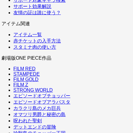
サポート対象キャラ検索
サポート効果解説
友情の証は誰に使う？
アイテム関連
アイテム一覧
赤チケットの入手方法
スタミナ肉の使い方
劇場版ONE PIECE作品
FILM RED
STAMPEDE
FILM GOLD
FILM Z
STRONG WORLD
エピソードオブチョッパー
エピソードオブアラバスタ
カラクリ島のメカ巨兵
オマツリ男爵と秘密の島
呪われた聖剣
デットエンドの冒険