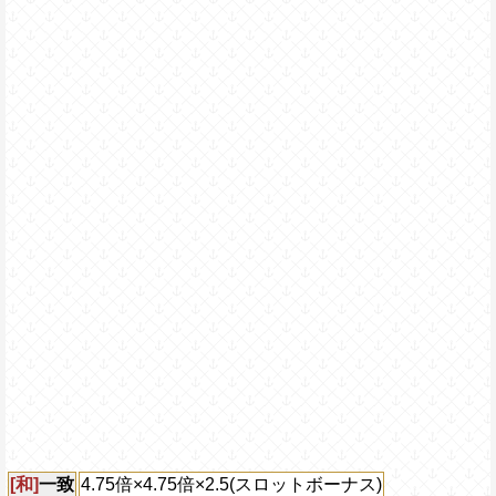
[和]
一致
4.75倍×4.75倍×2.5(スロットボーナス)