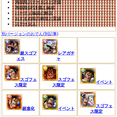
海賊祭ステータスと評価
海賊祭GP評価と編成
パーティ編成の解説
おすすめ能力解放と育成
ステータス
別バージョンのおでん(別記事)
超スゴフ
レアガチ
ェス
ャ
スゴフェ
スゴフェ
イベント
ス限定
ス限定
スゴフェ
超進化
イベント
ス限定