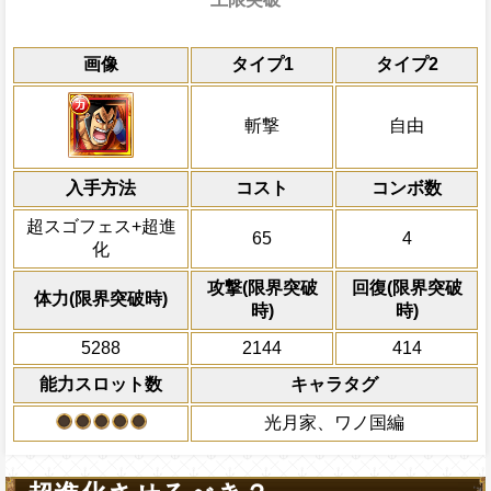
能
通常
20→15ターン
レベル上限突破
共闘性能
通常時
効果
効果
限界突破
画像
タイプ1
タイプ2
習得する効果
力
最終BATTLE開始時、サポート対象キャ
一味の攻撃を4.5倍、体力を1.5倍、
1ターンの間上段キャラの基礎攻撃力が+1
Lv1
最大Lv.105
冒険開始時の必殺ター
通常時
[和]
ス
1短縮しスロットを
る一味の攻撃が約5倍、一味の
ロットを
自分以外の斬撃と自由タイプキャラ
[和]
スロットに変換し、(お[邪魔]
[和]
属性
スロットに変換す
キャラの攻撃を6倍
[技]
[連]
スロ
2ターンの間一味の
Lv2
最大Lv.110
[力]
スロットが
[和]
(攻
船長効果
斬撃
自由
ット(攻撃を2.5倍にするスロットであり
性を超力属性に属性超化させる
分の必殺ターンが1短縮される
にし、他の属性キャラの
スロットであり、敵・味方ともに
対象
[和]
スロ
最大Lv.120
[和]
スロットを変換対象とできない)にな
倍、体力を1.25倍にす
とできない)スロットになり、一味の自属
発動条件
一味は
[力]
も有利スロット扱いになる
錦えもん カン十郎 雷ぞう お菊 酒天丸 イ
船長効果：冒険開始時
力属性
・斬撃
入手方法
スロットに変換、2ターンの間
コスト
ターン数：10
Lv上限突破
コンボ数
力属性
・斬
ムシ 河松 傳ジロー モモの助 日和 ロジャ
一味に錦えもん、カン十郎、雷ぞう、お
ャラの必殺ターンを1短縮し、一味の
PEFECTならば70%の確率でダメー
キャラのスロットの影響を2.75倍にする
冒険開始時
アラシ、ネコマムシ、河松、 傳ジロー、
体力を1.5倍、
力属性
・斬撃・自由タイプキ
全ての防御効果・防御
[和]
スロットが出てい
超スゴフェス+超進
65
4
を1短縮し、一味の攻撃を5.5倍、体力を1.
ロジャー、白ひげがいる時(サポートは除く
約6倍、一味の
外のダメージを1にす
[技]
[連]
上限突破
スロットが
[和]
自分の通常攻撃は全てのバリアを貫
化
必殺技
トが出ている一味の攻撃が約6倍、一味の
り、このキャラが
て敵全体に200万ダ
[和]
スロットの状
敵全体にかかっている特定スロットによ
が
[和]
スロット封じを完全に回復する
スロットになり、このキャラが
時、一味にかかっている基礎攻撃力
プレイヤーの一味の属
[和]
攻撃(限界突破
回復(限界突破
態を6ターン減らし、3ターンの間一味の
[
体力(限界突破時)
タップした時、一味にかかっている基礎
に+750上昇させる
属性スロットに変換し
時)
時)
スロットになり、一味の[お邪魔]スロット
さらに+750上昇させる
ーンを2短縮する
トを
[力]
必殺技：敵全体にかかっている特定
スロットに変換、2ターンの間
力
5288
2144
414
タイプキャラのスロットの影響を3倍、
ダメージ軽減状態を6ターン減らし
2ターンの間敵全体の
力
能力スロット数
キャラタグ
由タイプキャラの次回の最終のタップ時の
アクション
味の
[力]
スロットが
を30%下げ、自由タイ
[和]
スロットにな
させる
魔]スロットと自属性スロットを
げる
[力]
光月家、ワノ国編
Lv3
換、2ターンの間
力属性
・斬撃・自
のスロットの影響を3倍、
力属性
・
プキャラの次回の最終のタップ時の