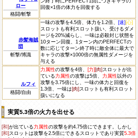
ン終了時にPERFECT1回につきキャラの
ロー
回復×1倍の体力を回復する
格闘/斬撃
一味の攻撃を4.5倍、体力を1.2倍、
[速]
[心]
スロットも有利スロット扱い、受けるダメ
ージを20%減らし、一味は必殺封じ状態を
赤髪海賊
10ターン回復、1ターン内のPERFECTの
団
数に応じてターン終了時に敵全体に最大で
斬撃/博識
キャラの攻撃×1000倍の無属性ダメージを
与える
力属性
の攻撃を4倍、
[力]
[肉]
スロットが出
ている
力属性
の攻撃は5倍、
力属性
以外の
攻撃を3.75倍にし、一味の体力と回復を
ルフィ
1.3倍、一味は
[肉]
スロットも有利スロット
格闘/自由
扱いになる
実質5.3倍の火力を出せる
[和]
が出ている
力属性
の攻撃を約4.75倍にできます。しかし
[和]
スロットは攻撃を2.5倍にできるスロットであり実質
5.3倍