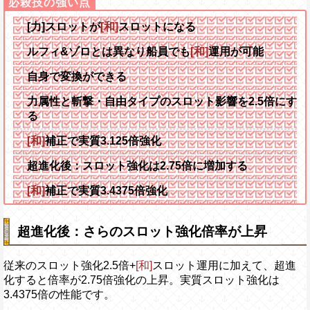
[力]スロットが
[和]
スロットになる
ルフィ&ゾロとは異なり船員でも
[和]
運用が可能
自身で変換ができる
力属性と斬撃・自由タイプのスロット影響を2.5倍にす
る
[和]
補正で実質3.125倍強化
超進化後：スロット強化は2.75倍に増加する
[和]
補正で実質3.4375倍強化
超進化後：さらのスロット強化倍率が上昇
従来のスロット強化2.5倍+
[和]
スロット運用に加えて、超進
化すると倍率が2.75倍強化の上昇。実質スロット強化は
3.4375倍の性能です。