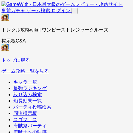
事前ガチャ
ゲーム検索
ログイン
トレクル攻略wiki | ワンピーストレジャークルーズ
掲示板Q&A
トップに戻る
ゲーム攻略一覧を見る
キャラ一覧
最強ランキング
絞り込み検索
船長効果一覧
パーティ投稿検索
同盟掲示板
スゴフェス
海賊祭パーティ
海賊王への軌跡