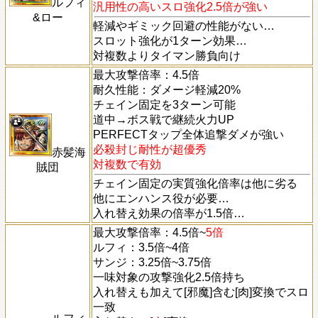
ルフィ
汎用性の高いスロ強化2.5倍が強い
&ロー
軽減やギミック回避の性能がない…
スロット強化が1ターン効果…
対複数よりタイマン勝負向け
最大攻撃倍率：4.5倍
耐久性能：ダメージ軽減20%
チェイン固定を3ターン可能
道中→ボス戦で継続火力UP
PERFECTタップ全体追撃ダメが強い
必殺封じ耐性が超優秀
赤髪海
対複数で有効
賊団
チェイン固定の実質強化倍率は他に劣る
他にエンハンス役が必要…
入れ替え効果の倍率が1.5倍…
最大攻撃倍率：4.5倍~
5倍
ルフィ：3.5倍~4倍
サンジ：3.25倍~3.75倍
一味対象の攻撃強化2.5倍持ち
入れ替えも加えて[邪魔]含む[肉]変換でスロ
一致