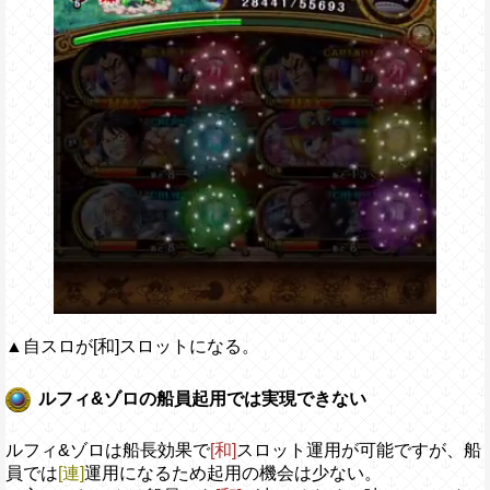
▲自スロが[和]スロットになる。
ルフィ&ゾロの船員起用では実現できない
ルフィ&ゾロは船長効果で
[和]
スロット運用が可能ですが、船
員では
[連]
運用になるため起用の機会は少ない。