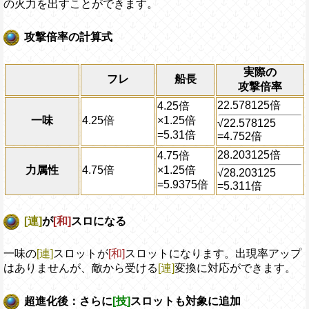
の火力を出すことができます。
攻撃倍率の計算式
実際の
フレ
船長
攻撃倍率
22.578125倍
4.25倍
一味
4.25倍
×1.25倍
√22.578125
=5.31倍
=4.752倍
28.203125倍
4.75倍
力属性
4.75倍
×1.25倍
√28.203125
=5.9375倍
=5.311倍
[連]
が
[和]
スロになる
一味の
[連]
スロットが
[和]
スロットになります。出現率アップ
はありませんが、敵から受ける
[連]
変換に対応ができます。
超進化後：さらに
[技]
スロットも対象に追加