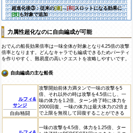
超進化後③：従来の
[連]
→
[和]
スロットになる効果に
[技]
も対象で追加
力属性超化なのに自由編成が可能
おでんの船長効果倍率は一味全体が対象となり4.25倍の攻撃
倍率となります。どんなキャラでも編成できるためパーティ
を作りやすく、難易度の高いクエストを攻略しやすいです。
自由編成の主な船長
攻撃開始前体力満タンで一味の攻撃を5
倍、それ以外の時は攻撃を4.5倍にし、一
ルフィ&
味の体力を1.2倍、ターン終了時に体力を
サンジ
2000回復、一味の体力は最大体力の2倍ま
で上限を無視して回復することができる
自由/格闘
一味の攻撃を4.5倍、体力を1.25倍、ター
ルフィ&