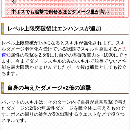
る
中ボスでも追撃で倒せるほどダメージ量が高い
レベル上限突破後はエンハンスが追加
レベル上限突破がLv5になるとスキルが強化されます。スキ
ルダメージ弱体化を受けている状態でスキルを発動すると
力
速
知
属性の攻撃を2.5倍にし自分の基礎攻撃力を+1000にでき
ます。今までダメージスキルのみのスキルで船長でないと性
能を最大限活かせませんでしたが、今後は船員としても役立
ちます。
自身の与えたダメージ×2倍の追撃
バレットのスキルは、そのターン内で自身が通常攻撃で与え
たダメージの2倍の無属性ダメージを敵全体に与えるもので
す。ボスの周りの雑魚が5体出現するクエストなどで役立つ
スキルです。