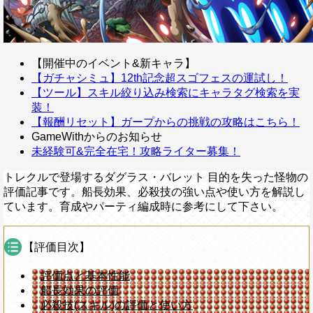
【開催中のイベント&新キャラ】
【ガチャシミュ】12th記念超スゴフェスの運試し！
【ツール】スキル絞り込み検索にキャラタグ検索を実
装！
【報酬リセット】ガープからの挑戦の攻略はこちら！
GameWithからのお知らせ
未経験可&完全在宅！攻略ライター募集！
トレクルで登場するダグラス・バレット 目的を失った怪物の
評価記事です。船長効果、必殺技の強い点や使い方を解説し
ています。育成やパーティ編成時に参考にして下さい。
【評価目次】
評価点と基本性能
船長効果の評価
必殺技(スキル)の評価と使い方