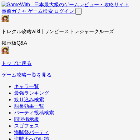
事前ガチャ
ゲーム検索
ログイン
トレクル攻略wiki | ワンピーストレジャークルーズ
掲示板Q&A
トップに戻る
ゲーム攻略一覧を見る
キャラ一覧
最強ランキング
絞り込み検索
船長効果一覧
パーティ投稿検索
同盟掲示板
スゴフェス
海賊祭パーティ
海賊王への軌跡