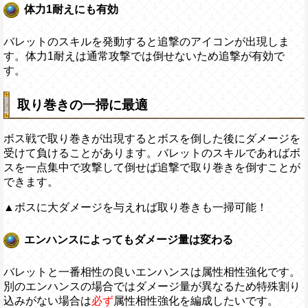
体力1耐えにも有効
バレットのスキルを発動すると追撃のアイコンが出現しま
す。体力1耐えは通常攻撃では倒せないため追撃が有効で
す。
取り巻きの一掃に最適
ボス戦で取り巻きが出現するとボスを倒した後にダメージを
受けて負けることがあります。バレットのスキルであればボ
スを一点集中で攻撃して倒せば追撃で取り巻きを倒すことが
できます。
▲ボスに大ダメージを与えれば取り巻きも一掃可能！
エンハンスによってもダメージ量は変わる
バレットと一番相性の良いエンハンスは属性相性強化です。
別のエンハンスの場合ではダメージ量が異なるため特殊割り
込みがない場合は
必ず
属性相性強化を編成したいです。