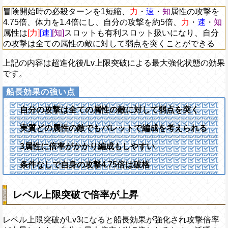
のターン内で自分が通常攻撃で与え
冒険開始時の必殺ターンを1短縮、
力
・
速
・
知
属性の攻撃を
Lv5
倍の無属性ダメージを与え、必殺発
4.75倍、体力を1.4倍にし、自分の攻撃を約5倍、
力
・
速
・
知
攻撃以外のダメージを1にする効果
属性は
[力]
[速]
[知]
スロットも有利スロット扱いになり、自分
ンの間
力
・
速
・
知
属性の攻撃を2.5
の攻撃は全ての属性の敵に対して弱点を突くことができる
自分の基礎攻撃力を+1000する
海賊祭耐性：痺れを回避、
技
属性か
上記の内容は超進化後/Lv上限突破による最大強化状態の効果
ジを40%軽減する
です。
自分の攻撃は全ての属性の敵に対して弱点を突く
実質どの属性の敵でもバレットで編成を考えられる
3属性に倍率がかかり編成もしやすい
条件なしで自身の攻撃4.75倍は破格
レベル上限突破で倍率が上昇
レベル上限突破がLv3になると船長効果が強化され攻撃倍率