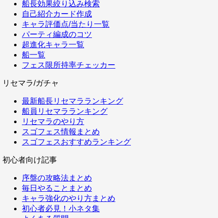
船長効果絞り込み検索
自己紹介カード作成
キャラ評価点/当たり一覧
パーティ編成のコツ
超進化キャラ一覧
船一覧
フェス限所持率チェッカー
リセマラ/ガチャ
最新船長リセマラランキング
船員リセマラランキング
リセマラのやり方
スゴフェス情報まとめ
スゴフェスおすすめランキング
初心者向け記事
序盤の攻略法まとめ
毎日やることまとめ
キャラ強化のやり方まとめ
初心者必見！小ネタ集