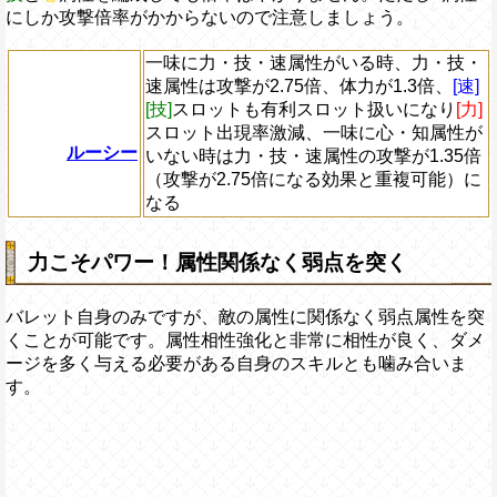
にしか攻撃倍率がかからないので注意しましょう。
一味に力・技・速属性がいる時、力・技・
速属性は攻撃が2.75倍、体力が1.3倍、
[速]
[技]
スロットも有利スロット扱いになり
[力]
スロット出現率激減、一味に心・知属性が
ルーシー
いない時は力・技・速属性の攻撃が1.35倍
（攻撃が2.75倍になる効果と重複可能）に
なる
力こそパワー！属性関係なく弱点を突く
バレット自身のみですが、敵の属性に関係なく弱点属性を突
くことが可能です。属性相性強化と非常に相性が良く、ダメ
ージを多く与える必要がある自身のスキルとも噛み合いま
す。