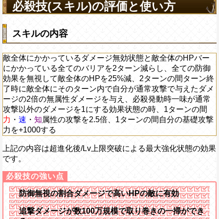
必殺技(スキル)の評価と使い方
スキルの内容
敵全体にかかっているダメージ無効状態と敵全体のHPバー
にかかっている全てのバリアを2ターン減らし、全ての防御
効果を無視して敵全体のHPを25%減、2ターンの間ターン終
了時に敵全体にそのターン内で自分が通常攻撃で与えたダメ
ージの2倍の無属性ダメージを与え、必殺発動時一味が通常
攻撃以外のダメージを1にする効果状態の時、1ターンの間
力
・
速
・
知
属性の攻撃を2.5倍、1ターンの間自分の基礎攻撃
力を+1000する
上記の内容は超進化後/Lv上限突破による最大強化状態の効果
です。
防御無視の割合ダメージで高いHPの敵に有効
追撃ダメージが数100万規模で取り巻きの一掃ができ