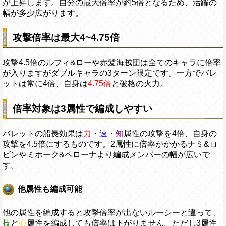
が上昇します。自分の最大倍率が約5倍となるため、活躍の
幅が多少広がります。
攻撃倍率は最大4~4.75倍
攻撃4.5倍のルフィ&ローや赤髪海賊団は全てのキャラに倍率
が入りますがダブルキャラの3ターン限定です。一方でバレ
ットは常に4倍、自身は
4.75倍
と破格の火力。
倍率対象は3属性で編成しやすい
バレットの船長効果は
力
・
速
・
知
属性の攻撃を4倍、自身の
攻撃を4.5倍にするものです。2属性に倍率がかかるナミ&ロ
ビンやミホーク&ペローナより編成メンバーの幅が広いで
す。
他属性も編成可能
他の属性を編成すると攻撃倍率が出ないルーシーと違って、
技
と
心
属性を編成しても倍率は下がりません。ただし3属性