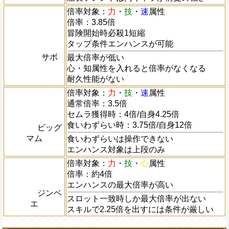
倍率対象：
力
・
技
・
速
属性
倍率：3.85倍
冒険開始時必殺1短縮
タップ条件エンハンスが可能
サボ
最大倍率が低い
心・知属性を入れると倍率がなくなる
耐久性能がない
倍率対象：
力
・
技
・
速
属性
通常倍率：3.5倍
セムラ獲得時：4倍/自身4.25倍
食いわずらい時：3.75倍/自身12倍
ビッグ
マム
食いわずらいは操作できない
エンハンス対象は上段のみ
倍率対象：
力
・
技
・
心
属性
倍率：約4倍
エンハンスの最大倍率が高い
ジンベ
スロット一致時しか最大倍率が出ない
エ
スキルで2.25倍を出すには条件が厳しい