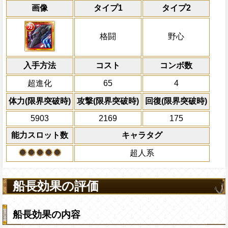
能力
通常
22→17ターン
レベル上限突破
習得する効果
共闘性能
通常時
効果
限界突破
画像
タイプ1
タイプ2
自分の基礎ステータスの9%をサポート対
力
Lv1
・
速
最大Lv.105
・
知
属性の攻撃を4倍、体力を1.2
冒険開始時の必殺ター
通常時
自分が速属性に与えるダメージ2倍
ステータスに上乗せする
撃を4.75倍、
力
・
速
属性
・
知
キャラの攻撃を6倍
は
[力]
[速]
[知]
スロ
全ての防御効果を無視して敵全体のHPを2
最大Lv.110
船長効果
格闘
野心
になり、自分の攻撃は全ての属性の敵に
攻撃可能キャラで自分が最後の攻撃順
にし、他の属性キャラの
ーンの間ターン終了時に敵全体に、その
Lv2
海賊祭能力：
力
・
速
・
対象
知
属性の仲間
ことができる
倍、体力を1.25倍にす
通常攻撃で与えたダメージの2倍の無属性
Lv.6、体力アップ Lv.6、自分の攻撃ア
力属性 速属性 知属性
回復無効を7ターン回復
入手方法
る
コスト
ターン数：14
Lv上限突破
コンボ数
最大Lv.120
スロット封じを7ターン回復
冒険開始時の必殺ターンを1短縮、
船長効果：冒険開始時の必殺ターン
全プレイヤーの一味の
上限突破
力
・
速
必殺技
超進化
65
4
を4.75倍、体力を1.4倍にし、自分の攻撃
速
・
知
属性の攻撃を4.75倍、体力を
を2回90%減らし、キ
敵全体にかかっているダメージ無効状態と
PEFECTならば90%の確率でダメー
Lv3
速
・
知
の攻撃を約5倍、
属性は
[力]
[速]
の全プレイヤーの体力
[知]
力
スロットも有利ス
・
速
・
知
属性は
[
体力(限界突破時)
攻撃(限界突破時)
回復(限界突破時)
ーにかかっている全てのバリアを2ターン
り、自分の攻撃は全ての属性の敵に対し
トも有利スロット扱いになり、自分
防御効果を無視して敵全体のHPを25%減
2ターンの間敵全体の
5903
2169
175
ができる
属性の敵に対して弱点を突くことが
ーン終了時に敵全体にそのターン内で自
アクション
を30%下げ、野心タイ
能力スロット数
キャラタグ
えたダメージの2倍の無属性ダメージを与
最大Lv.130
げる
一味が通常攻撃以外のダメージを1にする
海賊祭必殺技：自分の攻撃アップ Lv
Lv4
超人系
ターンの間
御アップ Lv.5（15秒）、挑発状態
力
・
速
・
知
属性の攻撃を2.5倍
分の基礎攻撃力を+1000する
大範囲の敵の体力を16%減らす
最大Lv.150
船長効果の評価
必殺技：敵全体にかかっているダメ
敵全体のHPバーにかかっている全
船長効果の内容
ーン減らし、全ての防御効果を無視
を25%減、2ターンの間ターン終了