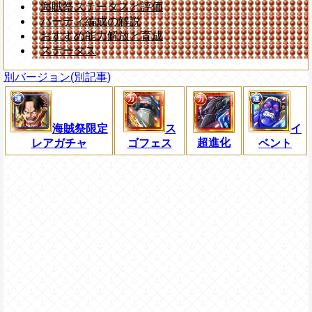
海賊祭ステータスと評価
パーティ編成の解説
おすすめ能力解放と育成
ステータス
別バージョン(別記事)
海賊祭限定
ス
イ
超進化
レアガチャ
ゴフェス
ベント