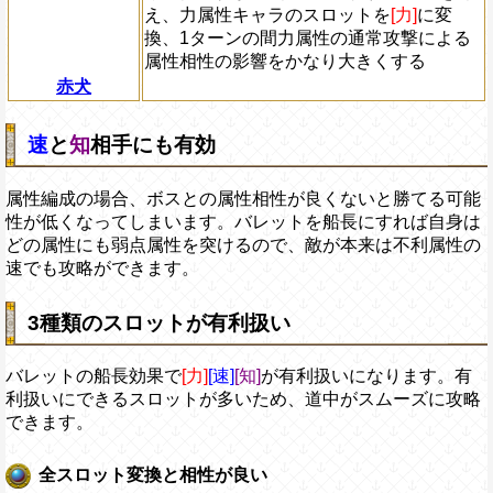
え、力属性キャラのスロットを
[力]
に変
換、1ターンの間力属性の通常攻撃による
属性相性の影響をかなり大きくする
赤犬
速
と
知
相手にも有効
属性編成の場合、ボスとの属性相性が良くないと勝てる可能
性が低くなってしまいます。バレットを船長にすれば自身は
どの属性にも弱点属性を突けるので、敵が本来は不利属性の
速でも攻略ができます。
3種類のスロットが有利扱い
バレットの船長効果で
[力]
[速]
[知]
が有利扱いになります。有
利扱いにできるスロットが多いため、道中がスムーズに攻略
できます。
全スロット変換と相性が良い