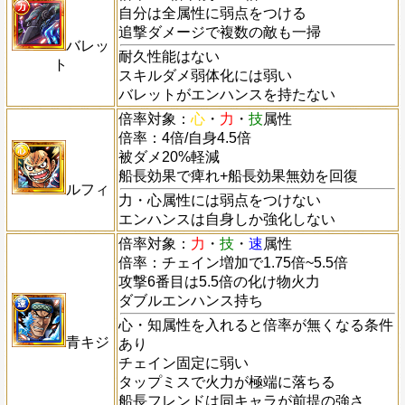
自分は全属性に弱点をつける
追撃ダメージで複数の敵も一掃
バレッ
耐久性能はない
ト
スキルダメ弱体化には弱い
バレットがエンハンスを持たない
倍率対象：
心
・
力
・
技
属性
倍率：4倍/自身4.5倍
被ダメ20%軽減
船長効果で痺れ+船長効果無効を回復
ルフィ
力・心属性には弱点をつけない
エンハンスは自身しか強化しない
倍率対象：
力
・
技
・
速
属性
倍率：チェイン増加で1.75倍~5.5倍
攻撃6番目は5.5倍の化け物火力
ダブルエンハンス持ち
心・知属性を入れると倍率が無くなる条件
青キジ
あり
チェイン固定に弱い
タップミスで火力が極端に落ちる
船長フレンドは同キャラが前提の強さ