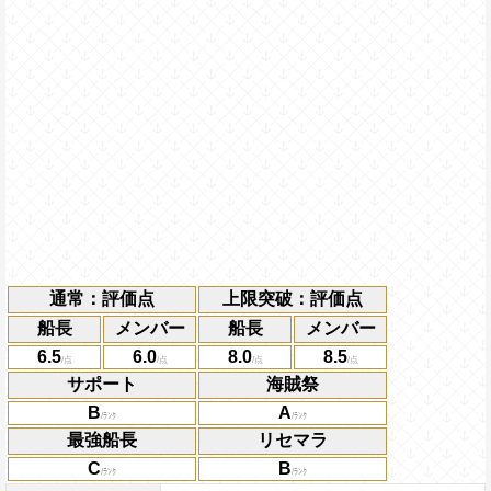
通常：評価点
上限突破：評価点
船長
メンバー
船長
メンバー
6.5
6.0
8.0
8.5
サポート
海賊祭
B
A
最強船長
リセマラ
C
B