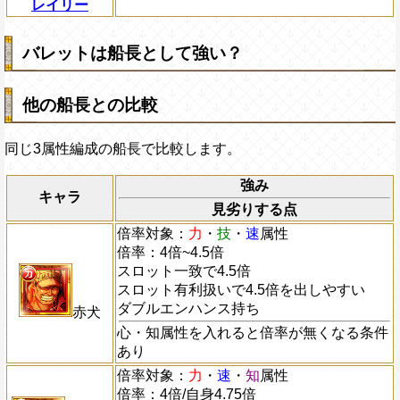
レイリー
バレットは船長として強い？
他の船長との比較
同じ3属性編成の船長で比較します。
強み
キャラ
見劣りする点
倍率対象：
力
・
技
・
速
属性
倍率：4倍~4.5倍
スロット一致で4.5倍
スロット有利扱いで4.5倍を出しやすい
ダブルエンハンス持ち
赤犬
心・知属性を入れると倍率が無くなる条件
あり
倍率対象：
力
・
速
・
知
属性
倍率：4倍/自身4.75倍