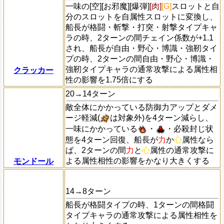
一味の[空][お邪魔][爆弾]
[肉]
[G]
スロットと自
分のスロットを自属性スロットに変換し、
船長が格闘・斬撃・打突・射撃タイプキャ
ラの時、2ターンの間チェイン係数が+1.1
され、船長が自由・野心・博識・強靭タイ
プの時、2ターンの間自由・野心・博識・
強靭タイプキャラの通常攻撃による属性相
クラッカー
性の影響を1.75倍にする
20→14ターン
敵全体にかかっている防御力アップとダメ
ージ軽減(
は対象外)を4ターン減らし、
一味にかかっている
・
・必殺封じ状
態を4ターン回復、船長が
力
か
心
属性なら
ば、2ターンの間
力
と
心
属性の通常攻撃に
よる属性相性の影響をかなり大きくする
モンドール
14→8ターン
船長が格闘タイプの時、1ターンの間格闘
タイプキャラの通常攻撃による属性相性を