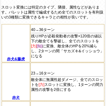
スロット変換には特定のタイプ、隣接、属性などがありま
す。バレットは属性で編成するため全てのスロットを有利扱
いの3種類に変換できるキャラとの相性が良いです。
40→36ターン
残りHPが必殺発動者の攻撃×120倍の値以
下の敵全てを撃破し、全てのスロットを
[力]
[知]
に変換、敵全体のHPを20%減ら
し、2ターンの間「サカズキ&イッショウ」
になる
赤犬&藤虎
23→16ターン
敵全体に無属性超ダメージ、全てのスロッ
トを
[力]
スロットに変換し、1ターンの間力
属性の攻撃を2倍にする
赤犬