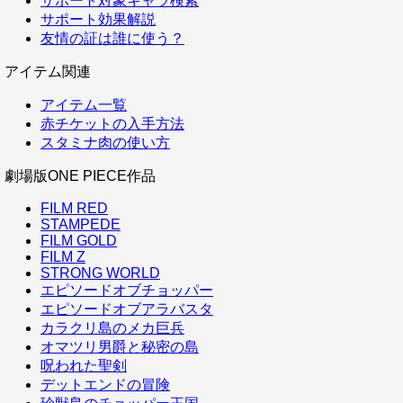
サポート対象キャラ検索
サポート効果解説
友情の証は誰に使う？
アイテム関連
アイテム一覧
赤チケットの入手方法
スタミナ肉の使い方
劇場版ONE PIECE作品
FILM RED
STAMPEDE
FILM GOLD
FILM Z
STRONG WORLD
エピソードオブチョッパー
エピソードオブアラバスタ
カラクリ島のメカ巨兵
オマツリ男爵と秘密の島
呪われた聖剣
デットエンドの冒険