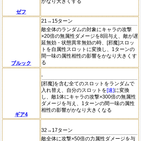
かなり大きくする
ゼフ
21→15ターン
敵全体のランダムの対象にキャラの攻撃
×20倍の無属性ダメージを8回与え、敵が遅
延無効・状態異常無効の時、[邪魔]スロッ
トを自属性スロットに変換し、1ターンの
間一味の属性相性の影響をかなり大きくす
る
ブルック
-
[邪魔]
を含む全てのスロットをランダムで
入れ替え、自分のスロットを
[速]
に変換
し、敵1体にキャラの攻撃×300倍の無属性
ダメージを与え、1ターンの間一味の属性
相性の影響がかなり大きくなる
ギア4
32→17ターン
敵全体に攻撃×50倍の力属性ダメージを与