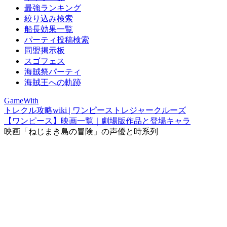
最強ランキング
絞り込み検索
船長効果一覧
パーティ投稿検索
同盟掲示板
スゴフェス
海賊祭パーティ
海賊王への軌跡
GameWith
トレクル攻略wiki | ワンピーストレジャークルーズ
【ワンピース】映画一覧｜劇場版作品と登場キャラ
映画「ねじまき島の冒険」の声優と時系列