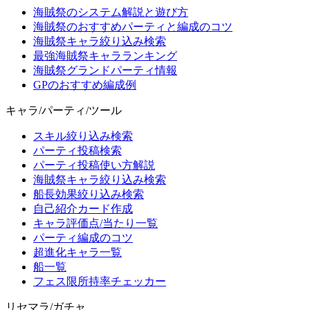
海賊祭のシステム解説と遊び方
海賊祭のおすすめパーティと編成のコツ
海賊祭キャラ絞り込み検索
最強海賊祭キャラランキング
海賊祭グランドパーティ情報
GPのおすすめ編成例
キャラ/パーティ/ツール
スキル絞り込み検索
パーティ投稿検索
パーティ投稿使い方解説
海賊祭キャラ絞り込み検索
船長効果絞り込み検索
自己紹介カード作成
キャラ評価点/当たり一覧
パーティ編成のコツ
超進化キャラ一覧
船一覧
フェス限所持率チェッカー
リセマラ/ガチャ