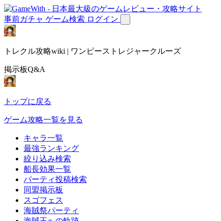
事前ガチャ
ゲーム検索
ログイン
トレクル攻略wiki | ワンピーストレジャークルーズ
掲示板Q&A
トップに戻る
ゲーム攻略一覧を見る
キャラ一覧
最強ランキング
絞り込み検索
船長効果一覧
パーティ投稿検索
同盟掲示板
スゴフェス
海賊祭パーティ
海賊王への軌跡