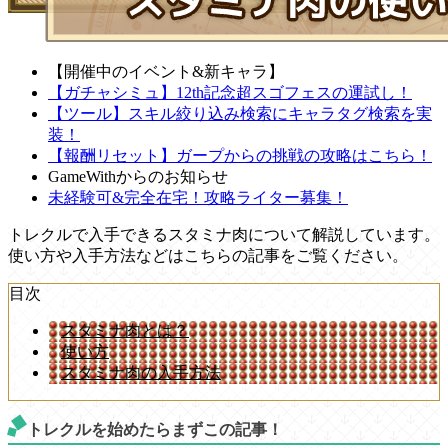
【開催中のイベント&新キャラ】
【ガチャシミュ】12th記念超スゴフェスの運試し！
【ツール】スキル絞り込み検索にキャラタグ検索を実
装！
【報酬リセット】ガープからの挑戦の攻略はこちら！
GameWithからのお知らせ
未経験可&完全在宅！攻略ライター募集！
トレクルで入手できるスタミナ肉について解説しています。
使い方や入手方法などはこちらの記事をご覧ください。
目次
スタミナ肉とは？
使い方
スタミナ肉の入手方法
トレクルを始めたらまずこの記事！