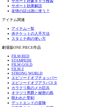
サポート対象キャラ検索
サポート効果解説
友情の証は誰に使う？
アイテム関連
アイテム一覧
赤チケットの入手方法
スタミナ肉の使い方
劇場版ONE PIECE作品
FILM RED
STAMPEDE
FILM GOLD
FILM Z
STRONG WORLD
エピソードオブチョッパー
エピソードオブアラバスタ
カラクリ島のメカ巨兵
オマツリ男爵と秘密の島
呪われた聖剣
デットエンドの冒険