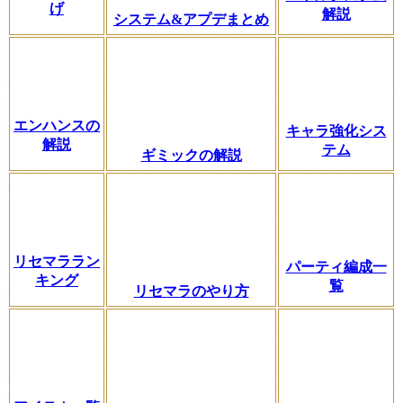
げ
解説
システム&アプデまとめ
エンハンスの
キャラ強化シス
解説
テム
ギミックの解説
リセマララン
パーティ編成一
キング
覧
リセマラのやり方