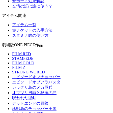
サポート効果解説
友情の証は誰に使う？
アイテム関連
アイテム一覧
赤チケットの入手方法
スタミナ肉の使い方
劇場版ONE PIECE作品
FILM RED
STAMPEDE
FILM GOLD
FILM Z
STRONG WORLD
エピソードオブチョッパー
エピソードオブアラバスタ
カラクリ島のメカ巨兵
オマツリ男爵と秘密の島
呪われた聖剣
デットエンドの冒険
珍獣島のチョッパー王国