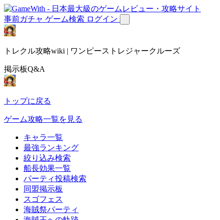
事前ガチャ
ゲーム検索
ログイン
トレクル攻略wiki | ワンピーストレジャークルーズ
掲示板Q&A
トップに戻る
ゲーム攻略一覧を見る
キャラ一覧
最強ランキング
絞り込み検索
船長効果一覧
パーティ投稿検索
同盟掲示板
スゴフェス
海賊祭パーティ
海賊王への軌跡