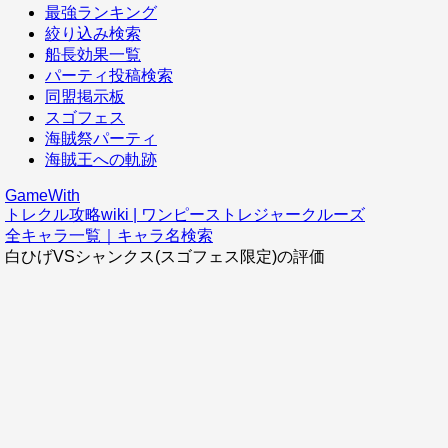
最強ランキング
絞り込み検索
船長効果一覧
パーティ投稿検索
同盟掲示板
スゴフェス
海賊祭パーティ
海賊王への軌跡
GameWith
トレクル攻略wiki | ワンピーストレジャークルーズ
全キャラ一覧｜キャラ名検索
白ひげVSシャンクス(スゴフェス限定)の評価