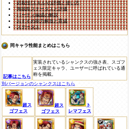
必殺技(スキル)の評価と使い方
海賊祭ステータスと評価
パーティ編成の解説
おすすめ能力解放と育成
ステータス
同キャラ性能まとめはこちら
実装されているシャンクスの強さ表、スゴフ
ェス限定キャラ、ユーザーに呼ばれている通
称を掲載。
記事はこちら
別バージョンのシャンクスはこちら
超ス
ト
超ス
ゴフェス
レマフェス
ゴフェス