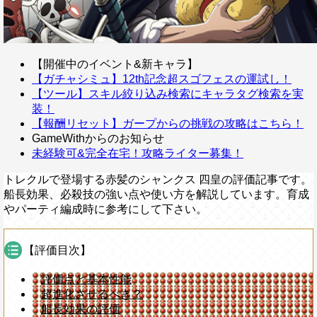
【開催中のイベント&新キャラ】
【ガチャシミュ】12th記念超スゴフェスの運試し！
【ツール】スキル絞り込み検索にキャラタグ検索を実
装！
【報酬リセット】ガープからの挑戦の攻略はこちら！
GameWithからのお知らせ
未経験可&完全在宅！攻略ライター募集！
トレクルで登場する赤髪のシャンクス 四皇の評価記事です。
船長効果、必殺技の強い点や使い方を解説しています。育成
やパーティ編成時に参考にして下さい。
【評価目次】
評価点と基本性能
超進化させるべき？
船長効果の評価