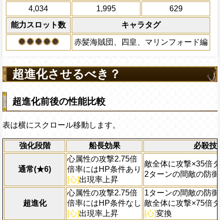
PEFECTならば90%の確率でダメー
回復する
倍、このターン内PERFECT攻撃3回成
2ターンの間敵全体の
4,034
1,995
629
属性
アクション
の攻撃が2.5倍になる
最大Lv.130
を30%下げ、博識タイ
能力スロット数
キャラタグ
海賊祭必殺技：敵全体の体力を30
げる
Lv4
間が30秒以下の時、3000の固定
赤髪海賊団、四皇、マリンフォード編
御ダウンLv.7(10秒)
最大Lv.150
必殺技：1ターンの間敵全体の防御力
超進化させるべき？
体にキャラの攻撃×75倍の無属性ダ
一味の全てのスロットを
[心]
スロッ
超進化前後の性能比較
ンの間
心属性
の攻撃を2.25倍、こ
Lv5
PERFECT攻撃3回成功で次のター
2.5倍になる
表は横にスクロール移動します。
海賊祭耐性:必殺封じを回避、
知
属
ージを40%軽減する
強化段階
船長効果
必殺技
心属性の攻撃2.75倍
敵全体に攻撃×35倍
通常(★6)
倍率にはHP条件あり
2ターンの間敵の防御
[心]
出現率上昇
心属性の攻撃2.75倍
1ターンの間敵の防御
超進化
倍率にはHP条件なし
敵全体に攻撃×75倍
[心]
出現率上昇
[心]
変換