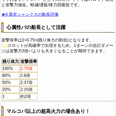
と攻撃力強化、軽減/遅延/体力回復役です。
★6 黒衣シャンクスの船長評価
心属性パの船長として活躍
攻撃倍率は
2+0.75×(残り体力の割合)
となります。
[心]
スロットが高確率で出現するため、1ターンの合計ダメー
ジは攻撃力3倍パよりも大きくなることが期待できます。
残り体力
攻撃倍率
100%
2.75倍
80%
2.6倍
50%
2.37倍
20%
2.15倍
1
約2倍
マルコパ以上の超高火力の場合あり！