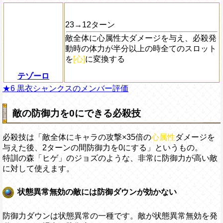
23→12ターン
敵全体に心属性大ダメージを与え、必殺発
動時の体力が半分以上の時全てのスロット
を
[心]
に変換する
テゾーロ
★6 黒衣シャンクスのメンバー評価
敵の防御力を0にできる必殺技
必殺技は「敵全体にキャラの攻撃×35倍の
心属性
ダメージを
与えた後、2ターンの間防御力を0にする」というもの。
特訓の森「ヒゲ」のジョズのような、非常に防御力が高い敵
に対して使えます。
状態異常無効の敵には防御ダウンが効かない
防御力ダウンは状態異常の一種です。敵が状態異常無効を発