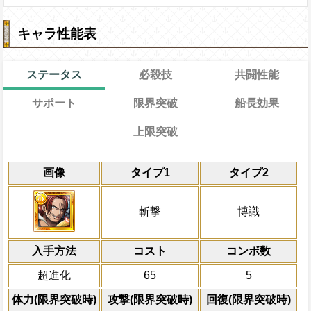
キャラ性能表
ステータス
必殺技
共闘性能
サポート
限界突破
船長効果
上限突破
能
通常
19→14ターン
レベル上限突破
共闘性能
通常時
効果
限界突破
画像
タイプ1
タイプ2
習得する効果
力
冒険中1回限り、サポート対象が割合ダメ
心属性の攻撃を2.75倍、体力を1.3倍に
Lv1
最大Lv.105
冒険開始時の必殺ター
通常時
ージを与える必殺発動時、
ど
[心]
スロット出現率が大きく上昇する
属性
キャラの攻撃を6倍
心属性
の属性
心属性は
[知]
有利扱い
1ターンの間敵全体の防御力を0にし、敵
最大Lv.110
船長効果
斬撃
博識
ロットに変換する
にし、他の属性キャラの
撃×75倍の無属性ダメージを与え、一味
Lv2
海賊祭能力：残り時間が40秒以下
Lv上限突破
タップタイミングボーナスにキャラの
倍、体力を1.25倍にす
を
[心]
に変換する
仲間の攻撃アップLv10、速度アップL
対象
心属性
の攻撃を4.5倍、スロット一致時約5
せダメージ
入手方法
コスト
ターン数：11
コンボ数
心属性
1.3倍、体力が多いほど
最大Lv.120
[心]
上限突破
スロット出現率
知属性
の被ダメ7%減
し、ターン終了時に体力を1000回復する
船長効果：
心属性
敵全体の攻撃を3ター
の攻撃を4.5倍、
1ターンの間敵全体の防御力を0にし、敵
必殺技
超進化
65
5
Lv3
5.25倍、体力を1.3倍、体力が多い
全体にかかっている有
撃×75倍の無属性ダメージを与え、一味
回復無効を7ターン回復
出現率が大きく上昇し、ターン終了時
ン減らす
体力(限界突破時)
攻撃(限界突破時)
回復(限界突破時)
を
[心]
スロットに変換、1ターンの間
心属