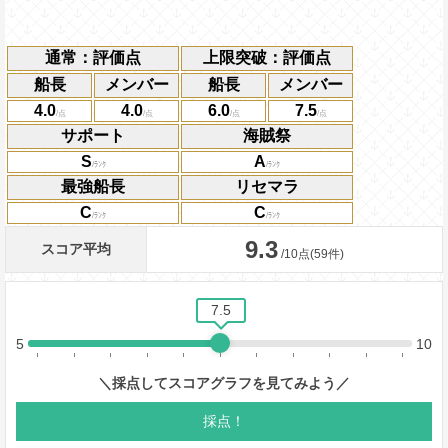
通常：評価点
上限突破：評価点
船長
メンバー
船長
メンバー
4.0
4.0
6.0
7.5
サポート
海賊祭
S
A
最強船長
リセマラ
C
C