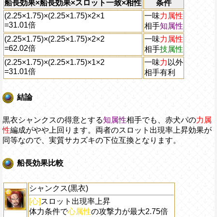
船長効果×船長効果×スロット一致×相性
条件
(2.25×1.75)×(2.25×1.75)×2×1
一味
力属性
=
31.01倍
相手
知属性
(2.25×1.75)×(2.25×1.75)×2×2
一味
力属性
=
62.02倍
相手
技属性
(2.25×1.75)×(2.25×1.75)×1×2
一味
力
以外
=
31.01倍
相手
有利
結論
黒衣シャンクスの得意とする
知属性
相手でも、赤犬パの
力属
性
編成がやや上回ります。両者のスロット出現率上昇効果が
同等なので、実質サカズキの下位互換となります。
船長効果比較
シャンクス(黒衣)
[心]
スロット出現率上昇
体力条件で
心属性
の攻撃力が最大2.75倍