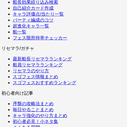
船長効果絞り込み検索
自己紹介カード作成
キャラ評価点/当たり一覧
パーティ編成のコツ
超進化キャラ一覧
船一覧
フェス限所持率チェッカー
リセマラ/ガチャ
最新船長リセマラランキング
船員リセマラランキング
リセマラのやり方
スゴフェス情報まとめ
スゴフェスおすすめランキング
初心者向け記事
序盤の攻略法まとめ
毎日やることまとめ
キャラ強化のやり方まとめ
初心者必見！小ネタ集