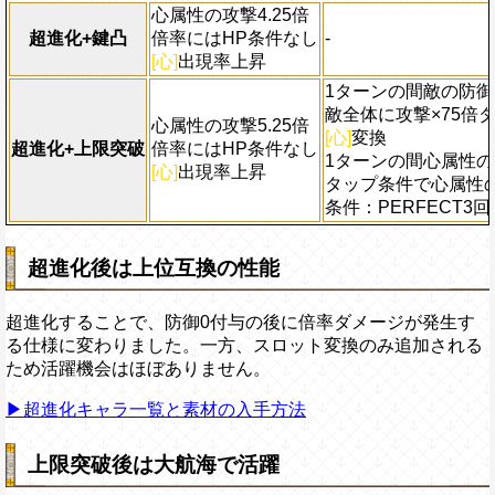
心属性の攻撃4.25倍
超進化+鍵凸
倍率にはHP条件なし
-
[心]
出現率上昇
1ターンの間敵の防御
敵全体に攻撃×75倍
心属性の攻撃5.25倍
[心]
変換
超進化+上限突破
倍率にはHP条件なし
1ターンの間心属性の攻
[心]
出現率上昇
タップ条件で心属性の
条件：PERFECT3
超進化後は上位互換の性能
超進化することで、防御0付与の後に倍率ダメージが発生す
る仕様に変わりました。一方、スロット変換のみ追加される
ため活躍機会はほぼありません。
▶超進化キャラ一覧と素材の入手方法
上限突破後は大航海で活躍