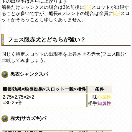
トの出現率はさらに上がります。
船長だけシャンクスの場合は3体前後に
[心]
スロットが出現す
ることが多いですが、船長&フレンドの場合は全員に
[心]
スロ
ットがそろうことも珍しくありません。
フェス限赤犬とどちらが強い？
同じく特定スロットの出現率を上昇させる赤犬(フェス限)と
比較してみましょう。
黒衣シャンクスパ
船長効果×船長効果×スロット一致×相性
条件
2.75×2.75×2×2
一味
心属性
=
30.25倍
相手
知属性
赤犬(サカズキ)パ