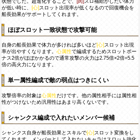
状態でした。超進化することで、
[肉]
スロ補給がしたい体力
が低い時に、
[心]
スロット出現率が低くなるので回復機会を
船長効果がサポートしてくれます。
ほぼスロット一致状態で攻撃可能
自身の船長効果で体力が多ければ多いほど
[心]
スロット出現
率が出やすくなります。
心属性
で編成するためスロットボー
ナス2倍がほぼかかるので通常攻撃の火力は2.75倍×2倍=5.5
倍の高火力になります。
単一属性編成で敵の弱点はつきにくい
攻撃倍率の対象は
心属性
だけです。他の属性相手には属性相
性がつけないため汎用性はあまり高くないです。
シャンクス編成で入れたいメンバー候補
シャンクス自身が船長効果とスキルで
[心]
スロット変換をし
てくれます。メンバーとして入れたいキャラはスロット強化