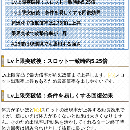
Lv上限突破後：スロット一致時約5.25倍
Lv上限突破後：条件を易しくする回復効果
超進化で攻撃倍率は2.75倍に上昇
限界突破で攻撃倍率が上昇
4.25倍は現環境でも通用する強さ
Lv上限突破後：スロット一致時約5.25倍
Lv上限完凸で最大倍率が約5.25倍まで上昇します。
[心]
スロ
ット出現率上昇もあるため最高倍率を出しやすいです。
Lv上限突破後：条件を易しくする回復効果
体力が多いほど
[心]
スロットの出現率が上昇する船長効果で
すが、逆にいえば体力が多くないと効果は大きくなりませ
ん。そのため出現率UP効果を活かしてくれるターン終了時
体力回復は組み合わせとして抜群に良いです。