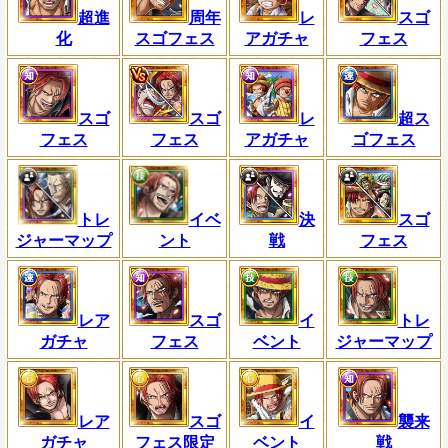
超進
周年
レ
スゴ
化
スゴフェス
アガチャ
フェス
スゴ
スゴ
レ
超ス
フェス
フェス
アガチャ
ゴフェス
トレ
イベ
決
スゴ
ジャーマップ
ント
戦
フェス
レア
スゴ
イ
トレ
ガチャ
フェス
ベント
ジャーマップ
レア
スゴ
イ
襲来
ガチャ
フェス限定
ベント
戦