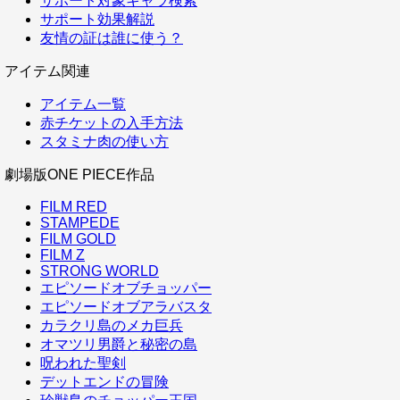
サポート対象キャラ検索
サポート効果解説
友情の証は誰に使う？
アイテム関連
アイテム一覧
赤チケットの入手方法
スタミナ肉の使い方
劇場版ONE PIECE作品
FILM RED
STAMPEDE
FILM GOLD
FILM Z
STRONG WORLD
エピソードオブチョッパー
エピソードオブアラバスタ
カラクリ島のメカ巨兵
オマツリ男爵と秘密の島
呪われた聖剣
デットエンドの冒険