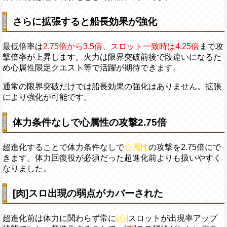
さらに拡張すると船長効果が強化
最低倍率は
2.75倍から3.5倍
、
スロット一致時は4.25倍
まで攻
撃倍率が上昇します。火力は限界突破前後で段違いになるた
め心属性限定クエスト等で活躍が期待できます。
通常の限界突破だけでは船長効果の強化はありません。拡張
により強化が可能です。
体力条件なしで心属性の攻撃2.75倍
超進化することで体力条件なしで
心属性
の攻撃を2.75倍にで
きます。体力回復役が必須だった超進化前よりも扱いやすく
なりました。
[肉]スロ出現の弱点がカバーされた
超進化前は体力に関わらず常に
[心]
スロットが出現率アップ