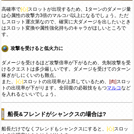
高確率で
[心]
スロットが出現するため、1ターンのダメージ量
は心属性の攻撃力3倍のマルコパ以上になるでしょう。ただ
しスロット運次第なので、確実に大ダメージを出したいとき
はスロット変換や属性強化持ちのキャラがほしいところで
す。
攻撃を受けると低火力に
ダメージを受けるほど攻撃倍率が下がるため、先制攻撃を受
けるクエストは多少厳しいです。ダメージを受けてのターン
稼ぎがしにくいのも難点。
また、
[心]
スロットの出現率が上昇しているため、
[肉]
スロッ
トの出現率が下がります。全回復の必殺技をもつ
マルコ
など
を入れるといいでしょう。
船長&フレンドがシャンクスの場合は?
船長だけでなくフレンドもシャンクスにすると、
[心]
スロッ