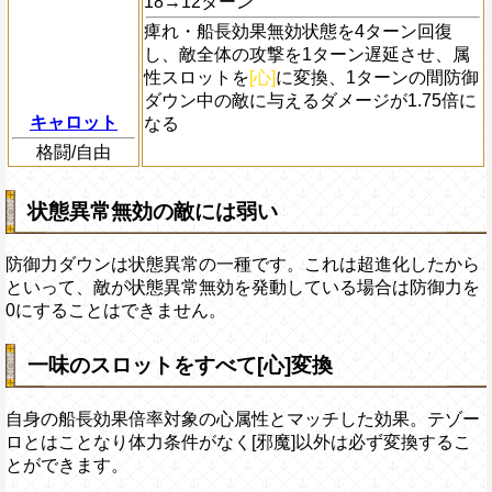
18→12ターン
痺れ・船長効果無効状態を4ターン回復
し、敵全体の攻撃を1ターン遅延させ、属
性スロットを
[心]
に変換、1ターンの間防御
ダウン中の敵に与えるダメージが1.75倍に
キャロット
なる
格闘/自由
状態異常無効の敵には弱い
防御力ダウンは状態異常の一種です。これは超進化したから
といって、敵が状態異常無効を発動している場合は防御力を
0にすることはできません。
一味のスロットをすべて[心]変換
自身の船長効果倍率対象の心属性とマッチした効果。テゾー
ロとはことなり体力条件がなく[邪魔]以外は必ず変換するこ
とができます。