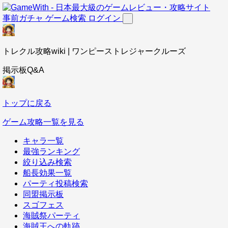
事前ガチャ
ゲーム検索
ログイン
トレクル攻略wiki | ワンピーストレジャークルーズ
掲示板Q&A
トップに戻る
ゲーム攻略一覧を見る
キャラ一覧
最強ランキング
絞り込み検索
船長効果一覧
パーティ投稿検索
同盟掲示板
スゴフェス
海賊祭パーティ
海賊王への軌跡