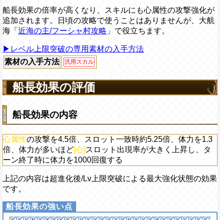
船長効果の倍率が高くなり、スキルにも心属性の攻撃強化が
追加されます。日頃の攻略で使うことはありませんが、大航
海「
近海の主/フーシャ村攻略
」で役立ちます。
▶レベル上限突破の専用素材の入手方法
素材の入手方法
汎用スカル
船長効果の評価
船長効果の内容
心属性
の攻撃を4.5倍、スロット一致時約5.25倍、体力を1.3
倍、体力が多いほど
[心]
スロット出現率が大きく上昇し、タ
ーン終了時に体力を1000回復する
上記の内容は超進化後/Lv上限突破による最大強化状態の効果
です。