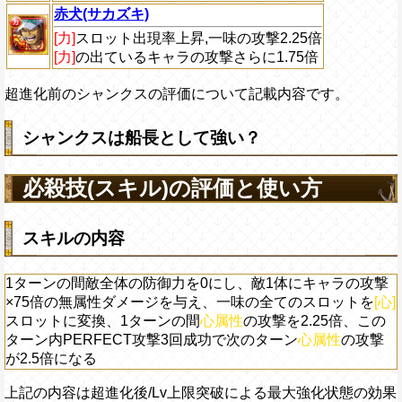
赤犬(サカズキ)
[力]
スロット出現率上昇,一味の攻撃2.25倍
[力]
の出ているキャラの攻撃さらに1.75倍
超進化前のシャンクスの評価について記載内容です。
シャンクスは船長として強い？
必殺技(スキル)の評価と使い方
スキルの内容
1ターンの間敵全体の防御力を0にし、敵1体にキャラの攻撃
×75倍の無属性ダメージを与え、一味の全てのスロットを
[心]
スロットに変換、1ターンの間
心属性
の攻撃を2.25倍、この
ターン内PERFECT攻撃3回成功で次のターン
心属性
の攻撃
が2.5倍になる
上記の内容は超進化後/Lv上限突破による最大強化状態の効果