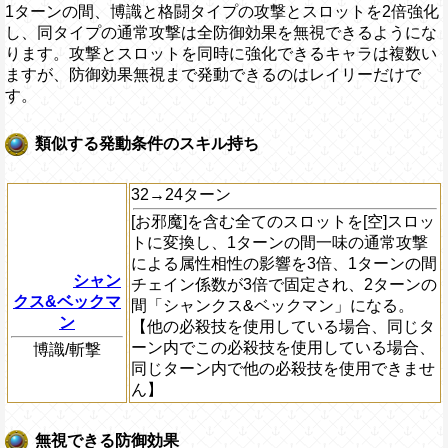
1ターンの間、博識と格闘タイプの攻撃とスロットを2倍強化
し、同タイプの通常攻撃は全防御効果を無視できるようにな
ります。攻撃とスロットを同時に強化できるキャラは複数い
ますが、防御効果無視まで発動できるのはレイリーだけで
す。
類似する発動条件のスキル持ち
32→24ターン
[お邪魔]を含む全てのスロットを[空]スロッ
トに変換し、1ターンの間一味の通常攻撃
による属性相性の影響を3倍、1ターンの間
シャン
チェイン係数が3倍で固定され、2ターンの
クス&ベックマ
間「シャンクス&ベックマン」になる。
ン
【他の必殺技を使用している場合、同じタ
ーン内でこの必殺技を使用している場合、
博識/斬撃
同じターン内で他の必殺技を使用できませ
ん】
無視できる防御効果