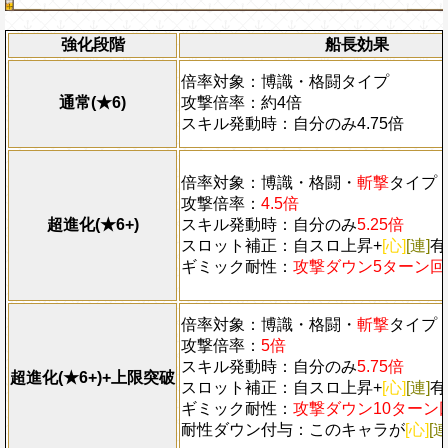
ターン回復、[お邪魔]を含む全てのスロッ
最大Lv.150
ットに変換、自分のスロットを
[連]
スロッ
必殺技
：敵1体に全ての防御効果を
ーンの間博識・斬撃・格闘タイプキャラの攻
強化段階
船長効果
の攻撃×300倍の無属性ダメージを
スロットの影響を2.5倍、博識と格闘タイ
っている痺れ状態を7ターン回復、[
倍率対象：博識・格闘タイプ
全ての防御効果を無視してダメージを与
てのスロットを自属性スロットに変
通常(★6)
攻撃倍率：約4倍
斬撃タイプキャラの次回の最後のタップ時
ットを
[連]
スロットに変換し、1タ
スキル発動時：自分のみ4.75倍
昇させる(同様の効果がかかった場合蓄積
撃・格闘タイプキャラの攻撃を2.7
値200%)【他の必殺技を2回以上使用し
影響を2.5倍、博識と格闘タイプの
ターン内でこの必殺技を使用できません
防御効果を無視してダメージを与え
倍率対象：博識・格闘・
斬撃
タイプ
Lv5
を使用した場合、同ターン内で使用でき
斬撃タイプキャラの次回の最後のタ
攻撃倍率：
4.5倍
殺技を含め2回までとなります】
30%上昇させる(同様の効果がかか
超進化(★6+)
スキル発動時：自分のみ
5.25倍
能：最大蓄積値200%)【他の必殺
スロット補正：自スロ上昇+
[心]
[連]
有
ている場合、同じターン内でこの必
ギミック耐性：
攻撃ダウン5ターン回
ません。またこの必殺技を使用した
内で使用できる必殺技はこの必殺技
となります】
倍率対象：博識・格闘・
斬撃
タイプ
攻撃倍率：
5倍
海賊祭耐性
：必殺封じを回避、
知
属
スキル発動時：自分のみ
5.75倍
メージを40%軽減する
超進化(★6+)+上限突破
スロット補正：自スロ上昇+
[心]
[連]
有
ギミック耐性：
攻撃ダウン10ターン
耐性ダウン付与：このキャラが
[心]
[連