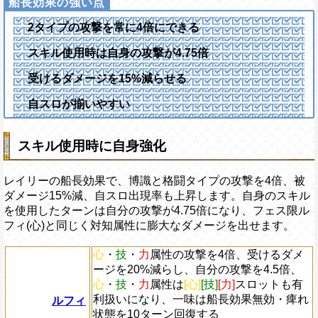
2タイプの攻撃を常に4倍にできる
スキル使用時は自身の攻撃が4.75倍
受けるダメージを15%減らせる
自スロが揃いやすい
スキル使用時に自身強化
レイリーの船長効果で、博識と格闘タイプの攻撃を4倍、被
ダメージ15%減、自スロ出現率も上昇します。自身のスキル
を使用したターンは自分の攻撃が4.75倍になり、フェス限ル
フィ(心)と同じく対知属性に膨大なダメージを出せます。
心
・
技
・
力
属性の攻撃を4倍、受けるダメ
ージを20%減らし、自分の攻撃を4.5倍、
心
・
技
・
力
属性は
[心]
[技]
[力]
スロットも有
利扱いになり、一味は船長効果無効・痺れ
ルフィ
状態を10ターン回復する