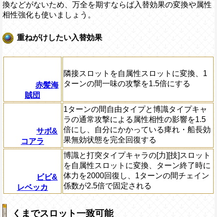
換などがないため、万全を期すならば入替効果の変換や属性
相性強化も使いましょう。
重ねがけしたい入替効果
隣接スロットを自属性スロットに変換、1
ターンの間一味の攻撃を1.5倍にする
赤髪海
賊団
1ターンの間自由タイプと博識タイプキャ
ラの通常攻撃による属性相性の影響を1.5
倍にし、自分にかかっている痺れ・船長効
サボ&
果無効状態を完全回復する
コアラ
博識と打突タイプキャラの[力][技]スロット
を自属性スロットに変換、ターン終了時に
体力を2000回復し、1ターンの間チェイン
ビビ&
係数が2.5倍で固定される
レベッカ
くまでスロット一致可能