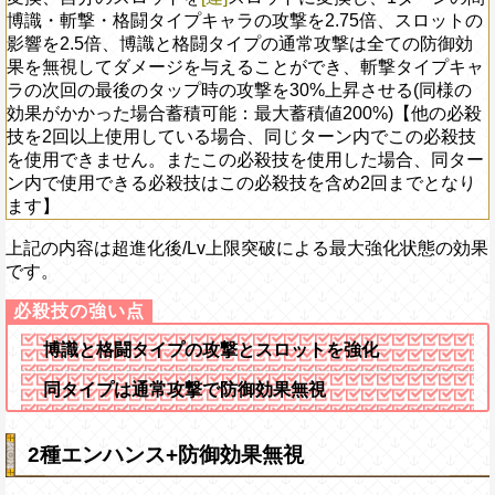
博識・斬撃・格闘タイプキャラの攻撃を2.75倍、スロットの
影響を2.5倍、博識と格闘タイプの通常攻撃は全ての防御効
果を無視してダメージを与えることができ、斬撃タイプキャ
ラの次回の最後のタップ時の攻撃を30%上昇させる(同様の
効果がかかった場合蓄積可能：最大蓄積値200%)【他の必殺
技を2回以上使用している場合、同じターン内でこの必殺技
を使用できません。またこの必殺技を使用した場合、同ター
ン内で使用できる必殺技はこの必殺技を含め2回までとなり
ます】
上記の内容は超進化後/Lv上限突破による最大強化状態の効果
です。
博識と格闘タイプの攻撃とスロットを強化
同タイプは通常攻撃で防御効果無視
2種エンハンス+防御効果無視