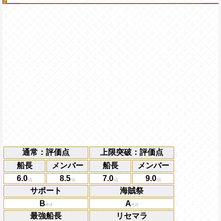
通常：評価点
上限突破：評価点
船長
メンバー
船長
メンバー
6.0
8.5
7.0
9.0
サポート
海賊祭
B
A
最強船長
リセマラ