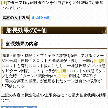
[連]
でタップ時は耐性ダウンを付与するなど付属効果が追加
されました。
素材の入手方法
絆決戦交換所
船長効果の評価
船長効果の内容
博識・斬撃・格闘タイプキャラの攻撃を5倍、受けるダメー
ジ20%減、自属性スロットの出現率が上昇し、一味は
[心]
[連]
スロットも有利スロット扱いになり、一味は攻撃ダウン状態
を10ターン回復、このキャラが
[心]
[連]
スロットの状態でタッ
プした時、1ターンの間敵全体の
心属性
耐性を10%下げ、
「強大な冥王の威圧」が使用されたターンは自分の攻撃が
5.75倍になる
上記の内容は超進化後/Lv上限突破による最大強化状態の効果
です。