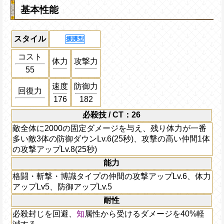
基本性能
スタイル
援護型
コスト
体力
攻撃力
55
速度
防御力
回復力
176
182
必殺技 / CT：26
敵全体に2000の固定ダメージを与え、残り体力が一番
多い敵3体の防御ダウンLv.6(25秒)、攻撃の高い仲間1体
の攻撃アップLv.8(25秒)
能力
格闘・斬撃・博識タイプの仲間の攻撃アップLv.6、体力
アップLv5、防御アップLv.5
耐性
必殺封じを回避、
知
属性から受けるダメージを40%軽