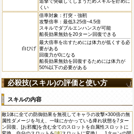
追撃で突破してしまうためスキルを貯めに
くい
倍率対象：打突・強靭
攻撃倍率：最低3.25倍~4.5倍
スキルでダブルエンハンスが可能
船長効果無効を20ターン回復できる
最大倍率を出すためには体力が低くする必
白ひげ
要がある
回復力が0になる
船長効果無効を回復するためには体力が
50%以下の必要がある
必殺技(スキル)の評価と使い方
スキルの内容
敵1体に全ての防御効果を無視してキャラの攻撃×300倍の無
属性ダメージを与え、一味にかかっている痺れ状態を7ター
ン回復、[お邪魔]を含む全てのスロットを自属性スロットに
変換、自分のスロットを
[連]
スロットに変換し、1ターンの間