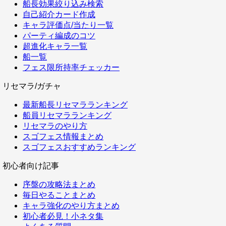
船長効果絞り込み検索
自己紹介カード作成
キャラ評価点/当たり一覧
パーティ編成のコツ
超進化キャラ一覧
船一覧
フェス限所持率チェッカー
リセマラ/ガチャ
最新船長リセマラランキング
船員リセマラランキング
リセマラのやり方
スゴフェス情報まとめ
スゴフェスおすすめランキング
初心者向け記事
序盤の攻略法まとめ
毎日やることまとめ
キャラ強化のやり方まとめ
初心者必見！小ネタ集