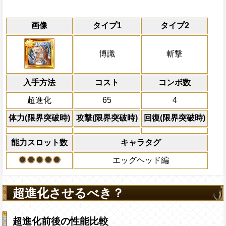
能力
通常
23→18ターン
レベル上限突破
共闘性能
習得する効果
通常時
効果
限界突破
画像
タイプ1
タイプ2
知属性
博識・斬撃・格闘タイプキャラの攻撃を4.
Lv1
最大Lv.105
から受けるダメージを5%減らし、
冒険開始時の必殺ター
通常時
自分は必殺封じを5ターン回復
ータスの9%をサポート対象キャラの基礎
メージ15%減、自属性スロットの出現率
属性
キャラの攻撃を6倍
敵1体に全ての防御効果を無視してキャラの
最大Lv.110
船長効果
博識
斬撃
乗せする
[心]
[連]
自分は必殺ターン巻き戻しを5ター
スロットも有利スロット扱いにな
にし、他の属性キャラの
無属性ダメージを与え、一味にかかってい
Lv2
海賊祭能力
：格闘・斬撃・博識タイ
ウン状態を5ターン回復、「強大な冥王の
倍、体力を1.25倍にす
ターン回復、[お邪魔]を含む全てのスロッ
アップLv.6、体力アップLv5、防御ア
対象
知属性
から受けるダメージを5%減ら
れたターンは自分の攻撃が5.25倍になる
入手方法
ットに変換、自分のスロットを
コスト
ターン数：12
コンボ数
[連]
スロッ
心属性
最大Lv.120
ーンの間博識・斬撃・格闘タイプキャラ
Lv上限突破
冒険開始時の自分の必殺ターンを5
船長効果
：博識・斬撃・格闘タイプ
全プレイヤーの一味の[
超進化
65
4
の影響を2.5倍、博識と格闘タイプの通常
必殺技
博識・斬撃・格闘タイプキャラの攻撃を5
5倍、受けるダメージ20%減、自属
全てのスロットを自属
体力50%以下の時、PERFECTならば
御効果を無視してダメージを与えること
ージ20%減、自属性スロットの出現率が
現率が上昇し、一味は
換し、一味の必殺ター
[心]
[連]
スロッ
体力(限界突破時)
攻撃(限界突破時)
回復(限界突破時)
プキャラの次回の最後のタップ時の攻撃を
[心]
Lv3
[連]
ト扱いになり、一味は攻撃ダウン状
スロットも有利スロット扱いにな
利効果を1ターン延長
(同様の効果がかかった場合蓄積可能：最大蓄
ウン状態を10ターン回復、このキャラが
復、このキャラが
[心]
[連]
スロットの
[
2ターンの間敵全体の
能力スロット数
キャラタグ
【他の必殺技を2回以上使用している場合
状態でタップした時、1ターンの間敵全体
た時、1ターンの間敵全体の
心属性
アクション
を30%下げ、斬撃タイ
でこの必殺技を使用できません。またこ
10%下げ、「強大な冥王の威圧」が使用
げ、「強大な冥王の威圧」が使用さ
エッグヘッド編
げる
た場合、同ターン内で使用できる必殺技
分の攻撃が5.75倍になる
分の攻撃が5.75倍になる
め2回までとなります】
最大Lv.130
超進化させるべき？
上限突破
海賊祭必殺技
：敵全体に2000の固
Lv4
敵1体に全ての防御効果を無視してキャラの
え、残り体力が一番多い敵3体の防御ダウ
無属性ダメージを与え、一味にかかってい
秒)、攻撃の高い仲間1体の攻撃アップLv
超進化前後の性能比較