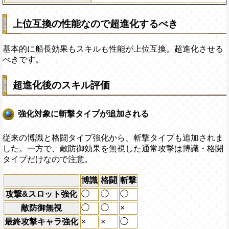
上位互換の性能なので超進化するべき
基本的に船長効果もスキルも性能が上位互換。超進化させる
べきです。
超進化後のスキル評価
強化対象に斬撃タイプが追加される
従来の博識と格闘タイプ強化から、斬撃タイプも追加されま
した。一方で、敵防御効果を無視した通常攻撃は博識・格闘
タイプだけなので注意。
博識
格闘
斬撃
攻撃&スロット強化
◯
◯
◯
敵防御無視
◯
◯
×
最終攻撃キャラ強化
×
×
◯