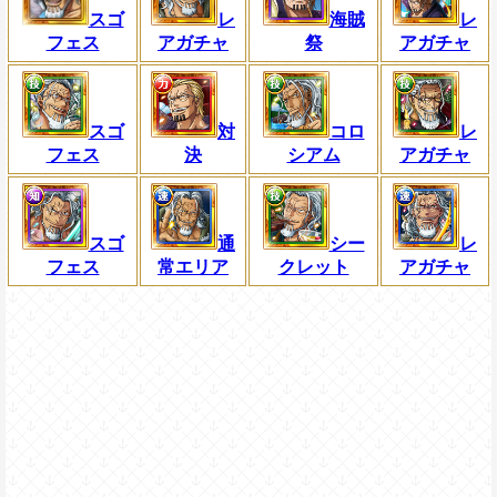
スゴ
レ
海賊
レ
フェス
アガチャ
祭
アガチャ
スゴ
対
コロ
レ
フェス
決
シアム
アガチャ
スゴ
通
シー
レ
フェス
常エリア
クレット
アガチャ