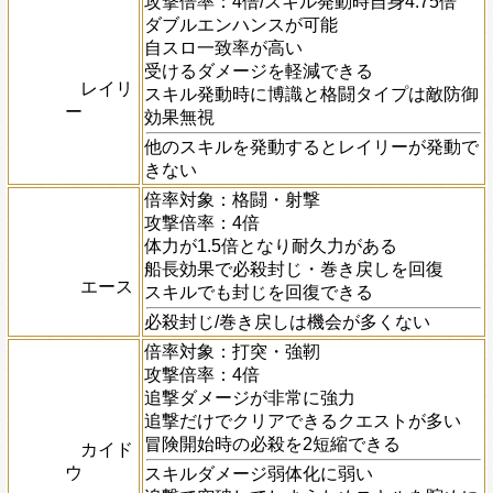
攻撃倍率：4倍/スキル発動時自身4.75倍
ダブルエンハンスが可能
自スロ一致率が高い
受けるダメージを軽減できる
レイリ
スキル発動時に博識と格闘タイプは敵防御
ー
効果無視
他のスキルを発動するとレイリーが発動で
きない
倍率対象：格闘・射撃
攻撃倍率：4倍
体力が1.5倍となり耐久力がある
船長効果で必殺封じ・巻き戻しを回復
エース
スキルでも封じを回復できる
必殺封じ/巻き戻しは機会が多くない
倍率対象：打突・強靭
攻撃倍率：4倍
追撃ダメージが非常に強力
追撃だけでクリアできるクエストが多い
冒険開始時の必殺を2短縮できる
カイド
ウ
スキルダメージ弱体化に弱い