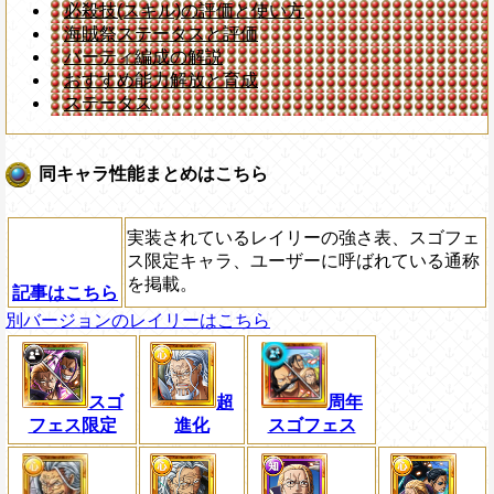
必殺技(スキル)の評価と使い方
海賊祭ステータスと評価
パーティ編成の解説
おすすめ能力解放と育成
ステータス
同キャラ性能まとめはこちら
実装されているレイリーの強さ表、スゴフェ
ス限定キャラ、ユーザーに呼ばれている通称
を掲載。
記事はこちら
別バージョンのレイリーはこちら
スゴ
超
周年
フェス限定
進化
スゴフェス