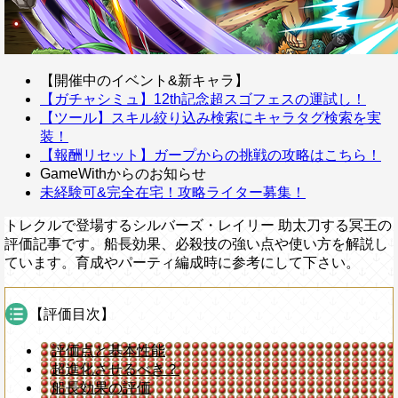
【開催中のイベント&新キャラ】
【ガチャシミュ】12th記念超スゴフェスの運試し！
【ツール】スキル絞り込み検索にキャラタグ検索を実
装！
【報酬リセット】ガープからの挑戦の攻略はこちら！
GameWithからのお知らせ
未経験可&完全在宅！攻略ライター募集！
トレクルで登場するシルバーズ・レイリー 助太刀する冥王の
評価記事です。船長効果、必殺技の強い点や使い方を解説し
ています。育成やパーティ編成時に参考にして下さい。
【評価目次】
評価点と基本性能
超進化させるべき？
船長効果の評価