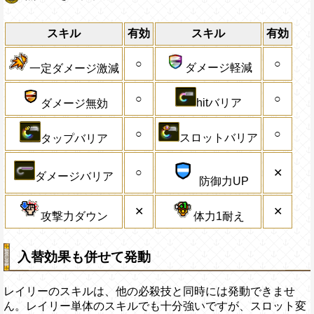
スキル
有効
スキル
有効
○
○
ダメージ軽減
一定ダメージ激減
○
○
hitバリア
ダメージ無効
○
○
スロットバリア
タップバリア
○
✕
ダメージバリア
防御力UP
✕
✕
攻撃力ダウン
体力1耐え
入替効果も併せて発動
レイリーのスキルは、他の必殺技と同時には発動できませ
ん。レイリー単体のスキルでも十分強いですが、スロット変