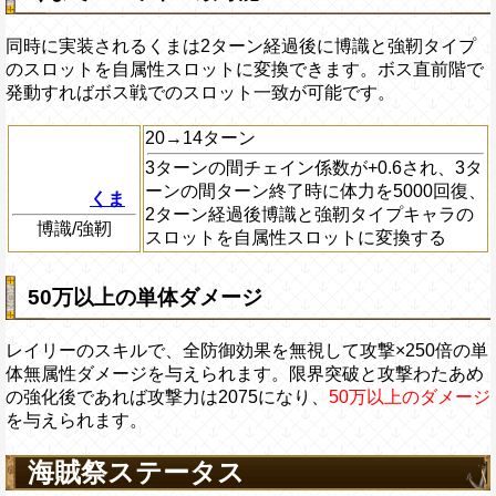
同時に実装されるくまは2ターン経過後に博識と強靭タイプ
のスロットを自属性スロットに変換できます。ボス直前階で
発動すればボス戦でのスロット一致が可能です。
20→14ターン
3ターンの間チェイン係数が+0.6され、3タ
ーンの間ターン終了時に体力を5000回復、
くま
2ターン経過後博識と強靭タイプキャラの
博識/強靭
スロットを自属性スロットに変換する
50万以上の単体ダメージ
レイリーのスキルで、全防御効果を無視して攻撃×250倍の単
体無属性ダメージを与えられます。限界突破と攻撃わたあめ
の強化後であれば攻撃力は2075になり、
50万以上のダメージ
を与えられます。
海賊祭ステータス