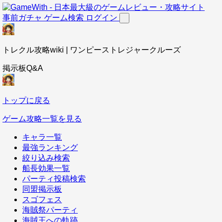
事前ガチャ
ゲーム検索
ログイン
トレクル攻略wiki | ワンピーストレジャークルーズ
掲示板Q&A
トップに戻る
ゲーム攻略一覧を見る
キャラ一覧
最強ランキング
絞り込み検索
船長効果一覧
パーティ投稿検索
同盟掲示板
スゴフェス
海賊祭パーティ
海賊王への軌跡