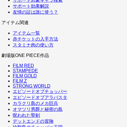
サポート対象キャラ検索
サポート効果解説
友情の証は誰に使う？
アイテム関連
アイテム一覧
赤チケットの入手方法
スタミナ肉の使い方
劇場版ONE PIECE作品
FILM RED
STAMPEDE
FILM GOLD
FILM Z
STRONG WORLD
エピソードオブチョッパー
エピソードオブアラバスタ
カラクリ島のメカ巨兵
オマツリ男爵と秘密の島
呪われた聖剣
デットエンドの冒険