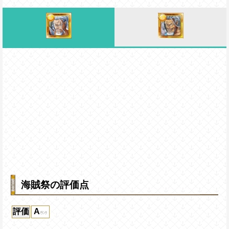
海賊祭の評価点
評価
A