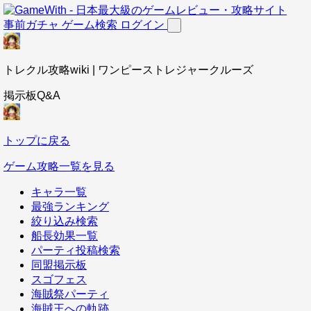
事前ガチャ
ゲーム検索
ログイン
トレクル攻略wiki | ワンピーストレジャークルーズ
掲示板Q&A
トップに戻る
ゲーム攻略一覧を見る
キャラ一覧
最強ランキング
絞り込み検索
船長効果一覧
パーティ投稿検索
同盟掲示板
スゴフェス
海賊祭パーティ
海賊王への軌跡