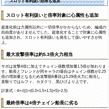
スロット有利扱い効果も追加
スロット有利扱いと倍率対象に心属性も追加
超進化前は力属性以外に一切倍率がかからないため、編成の
自由度がありませんでした。超進化することで対象に心属性
も追加され、スロット有利扱いも発生して扱いやすさが向
上。
最大攻撃倍率は約5.3倍火力相当
サボは攻撃4倍に加えてチェイン係数増加量1.5倍が加わりま
す。船長とフレンドが同キャラの場合はチェイン係数が2.25
倍の増加量となるため攻撃順6番目は5.29倍火力に相当し、
直殴りではルフィ、カタクリ、黒ひげより上です。
計算式：4×√((1+(0.3×1.5×1.5)×5)÷2.5)
最終倍率は4倍チェイン船長に劣る