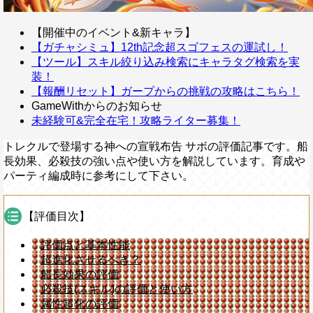
【開催中のイベント&新キャラ】
【ガチャシミュ】12th記念超スゴフェスの運試し！
【ツール】スキル絞り込み検索にキャラタグ検索を実
装！
【報酬リセット】ガープからの挑戦の攻略はこちら！
GameWithからのお知らせ
未経験可&完全在宅！攻略ライター募集！
トレクルで登場する神への宣戦布告 サボの評価記事です。船
長効果、必殺技の強い点や使い方を解説しています。育成や
パーティ編成時に参考にして下さい。
【評価目次】
評価点と基本性能
超進化させるべき？
船長効果の評価
必殺技(スキル)の評価と使い方
属性超化の評価