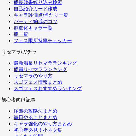
船長効果絞り込み検索
自己紹介カード作成
キャラ評価点/当たり一覧
パーティ編成のコツ
超進化キャラ一覧
船一覧
フェス限所持率チェッカー
リセマラ/ガチャ
最新船長リセマラランキング
船員リセマラランキング
リセマラのやり方
スゴフェス情報まとめ
スゴフェスおすすめランキング
初心者向け記事
序盤の攻略法まとめ
毎日やることまとめ
キャラ強化のやり方まとめ
初心者必見！小ネタ集