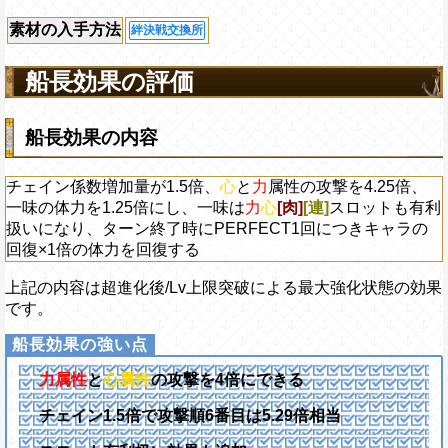
素材の入手方法
絆決戦交換所
船長効果の評価
船長効果の内容
チェイン係数増加量が1.5倍、
心
と
力
属性の攻撃を4.25倍、
一味の体力を1.25倍にし、一味は
力
心
[肉]
[連]
スロットも有利
扱いになり、ターン終了時にPERFECT1回につきキャラの
回復×1倍の体力を回復する
上記の内容は超進化後/Lv上限突破による最大強化状態の効果
です。
力属性
と
心属性
の攻撃を4倍にできる
チェイン1.5倍で攻撃順6番目は5.29倍相当