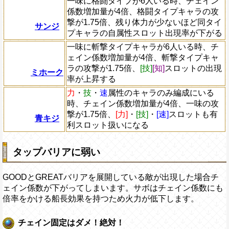
一味に格闘タイプが6人いる時、チェイン
係数増加量が4倍、格闘タイプキャラの攻
撃が1.75倍、残り体力が少ないほど同タイ
サンジ
プキャラの自属性スロット出現率が下がる
一味に斬撃タイプキャラが6人いる時、チ
ェイン係数増加量が4倍、斬撃タイプキャ
ラの攻撃が1.75倍、
[技]
[知]
スロットの出現
ミホーク
率が上昇する
力
・
技
・
速
属性のキャラのみ編成にいる
時、チェイン係数増加量が4倍、一味の攻
撃が1.75倍、
[力]
・
[技]
・
[速]
スロットも有
青キジ
利スロット扱いになる
タップバリアに弱い
GOODとGREATバリアを展開している敵が出現した場合チ
ェイン係数が下がってしまいます。サボはチェイン係数にも
倍率をかける船長効果を持つため火力が低下します。
チェイン固定はダメ！絶対！