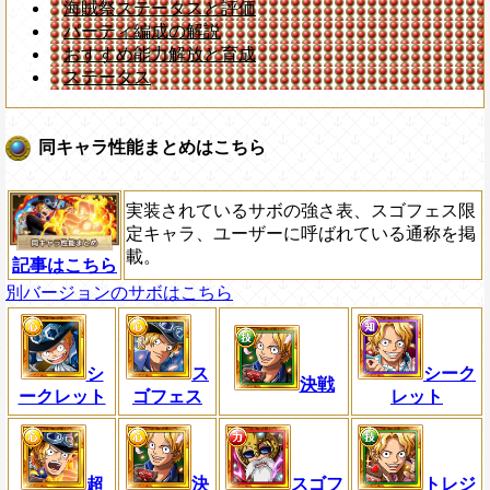
海賊祭ステータスと評価
パーティ編成の解説
おすすめ能力解放と育成
ステータス
同キャラ性能まとめはこちら
実装されているサボの強さ表、スゴフェス限
定キャラ、ユーザーに呼ばれている通称を掲
載。
記事はこちら
別バージョンのサボはこちら
シ
ス
シーク
決戦
ークレット
ゴフェス
レット
超
決
スゴフ
トレジ