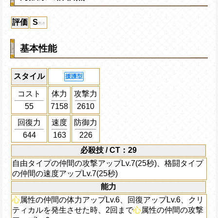
評価
S
基本性能
スタイル
援護型
コスト
体力
攻撃力
55
7158
2610
回復力
速度
防御力
644
163
226
必殺技 / CT：29
自由タイプの仲間の攻撃アップLv.7(25秒)、格闘タイプ
の仲間の速度アップLv.7(25秒)
能力
心
属性の仲間の体力アップLv.6、回復アップLv.6、クリ
ティカルを発生させた時、2回まで
心
属性の仲間の攻撃