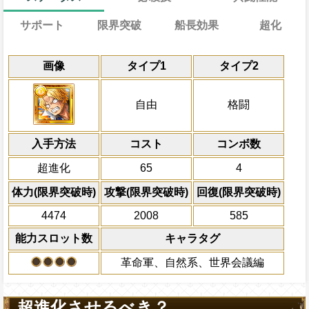
サポート
限界突破
船長効果
超化
能力
通常
18→13ターン
効果
共闘性能
習得する効果
通常時
効果
限界突破
画像
タイプ1
タイプ2
最終バトル時、1ターンの間チェイン係数+0
チェイン係数増加量が1.5倍、
2ターンの間敵全体を熱傷状態にし(敵の攻
冒険開始時の必殺ター
通常時
心
と
力
属性の
自分は全属性スロットが有利扱い
倍、一味の体力を1.25倍にし、一味は
性ダメージを敵ターン終了時に与える)、
属性
キャラの攻撃を6倍
力
敵全体のHPを10%減らし、1ターンの間
対象
船長効果
自由
格闘
も有利扱いになり、ターン終了時にPERF
イン係数を1.25倍、タップタイミングボ
力属性の基礎ステ+75
にし、他の属性キャラの
攻撃による属性相性の影響を2.25倍、こ
コアラ ベロベティ モーリー リンドバーグ
キャラの回復×1倍の体力を回復する
殺使用キャラの攻撃×150倍の無属性ダメ
倍、体力を1.25倍にす
PERFECT攻撃3回成功で次のターン
心
と
自分のスロット封じを5ターン回復
心属性
を
超心属性
に属性超化させる
入手方法
撃による属性相性の影響を2.25倍にし、1
コスト
ターン数：12
Lv上限突破
コンボ数
ーンの間チェイン係数が+1.1される
発動条件
回復無効状態を7ターン回復
全プレイヤーの一味の[
超進化
65
4
必殺技
一味にルフィ、エース、コアラ、レベッ
全てのスロットを自属
上限突破
体力50%以下の時、PERFECTならば
イナズマ、リンドバーグ、ベロ・ベティ
換し、一味の必殺ター
体力(限界突破時)
攻撃(限界突破時)
回復(限界突破時)
ー、くまのいずれかのキャラがいる時(サ
利効果を1ターン延長
4474
2008
585
除く)
2ターンの間敵全体の
能力スロット数
キャラタグ
アクション
を30%下げ、格闘タイ
げる
革命軍、自然系、世界会議編
超進化させるべき？