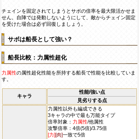
チェインを固定されてしまうとサボの倍率を最大限活かせま
せん。自陣では発動しないようにして、敵からチェイン固定
を受けた場合は必ず回復しましょう。
サボは船長として強い？
船長比較：力属性超化
力属性
の属性超化性能を所持する船長で性能を比較していま
す。
性能/強い点
キャラ
見劣りする点
力属性以外も編成できる
3キャラの中で最も万能タイプ
倍率対象：
力属性
/他属性
攻撃倍率：4倍(5倍)/3.75倍
[力]
[肉]
一致で5倍