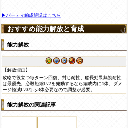
▶パーティ編成解説はこちら
おすすめ能力解放と育成
能力解放
【解放理由】
攻略で役立つ毎ターン回復、封じ耐性、船長効果無効耐性
は最優先。必殺短縮Lv2を発動するなら編成内に4体、ダメ
ージ軽減Lv3なら3体必要なので調整が必要。
能力解放の関連記事