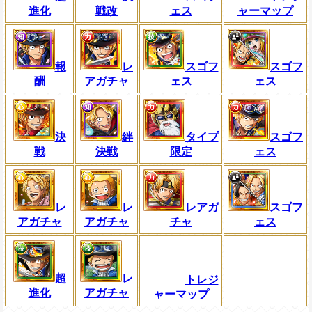
進化
戦改
ェス
ャーマップ
報
レ
スゴフ
スゴフ
酬
アガチャ
ェス
ェス
決
絆
タイプ
スゴフ
戦
決戦
限定
ェス
レ
レ
レアガ
スゴフ
アガチャ
アガチャ
チャ
ェス
超
レ
トレジ
進化
アガチャ
ャーマップ