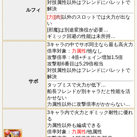
対技属性以外はフレンドにバレットで
解決
ルフィ
[力]
[肉]
以外のスロットでは火力が出な
い
[邪魔]は別途変換役が必要…
ギミック回避の性能は未所持…
3キャラの中でサボ同士なら最も高火力
倍率対象：
力属性
/他なし
攻撃倍率：4倍+チェイン増加1.5倍
攻撃順6番目は5.29倍相当
対技属性以外はフレンドにバレットで
解決
サボ
タップミスで火力が低下…
船長フレンドが別キャラだと性能を活
かせない
力属性以外に攻撃倍率がかからない…
3キャラ内で火力とギミック耐性に優れ
る
力属性以外も編成できる
倍率対象：
力属性
/他属性