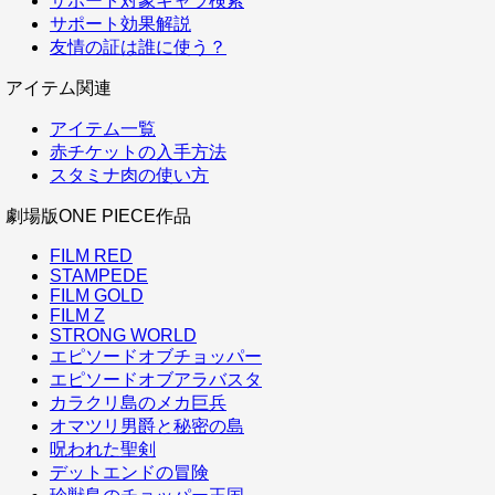
サポート対象キャラ検索
サポート効果解説
友情の証は誰に使う？
アイテム関連
アイテム一覧
赤チケットの入手方法
スタミナ肉の使い方
劇場版ONE PIECE作品
FILM RED
STAMPEDE
FILM GOLD
FILM Z
STRONG WORLD
エピソードオブチョッパー
エピソードオブアラバスタ
カラクリ島のメカ巨兵
オマツリ男爵と秘密の島
呪われた聖剣
デットエンドの冒険