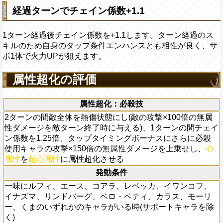
経過ターンでチェイン係数+1.1
1ターン経過後チェイン係数を+1.1します。ターン経過のス
キルのため自身のタップ条件エンハンスとも相性が良く、サ
ボ1体で火力UPが狙えます。
属性超化の評価
属性超化：必殺技
2ターンの間敵全体を熱傷状態にし(敵の攻撃×100倍の無属
性ダメージを敵ターン終了時に与える)、1ターンの間チェイ
ン係数を1.25倍、タップタイミングボーナスにさらに必殺
使用キャラの攻撃×150倍の無属性ダメージを上乗せし、
心
属性
を
超心属性
に属性超化させる
発動条件
一味にルフィ、エース、コアラ、レベッカ、イワンコフ、
イナズマ、リンドバーグ、ベロ・ベティ、カラス、モーリ
ー、くまのいずれかのキャラがいる時(サポートキャラを除
く)