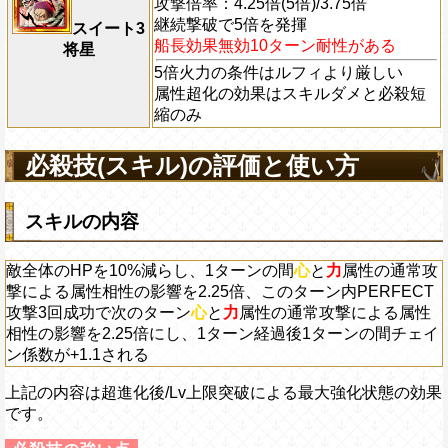
攻撃倍率：4.25倍(5倍)/3.75倍
継続撃破で5倍を発揮
スイート3
船長効果無効10ターン耐性がある
将星
5倍火力の条件はルフィより厳しい
属性超化の効果はスキルダメと必殺短
縮のみ
必殺技(スキル)の評価と使い方
スキルの内容
敵全体のHPを10%減らし、1ターンの間
心
と
力
属性の通常攻
撃による属性相性の影響を2.25倍、このターン内PERFECT
攻撃3回成功で次のターン
心
と
力
属性の通常攻撃による属性
相性の影響を2.25倍にし、1ターン経過後1ターンの間チェイ
ン係数が+1.1される
上記の内容は超進化後/Lv上限突破による最大強化状態の効果
です。