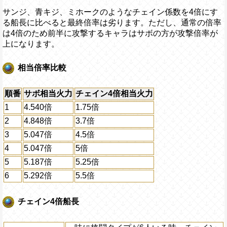
サンジ、青キジ、ミホークのようなチェイン係数を4倍にす
る船長に比べると最終倍率は劣ります。ただし、通常の倍率
は4倍のため前半に攻撃するキャラはサボの方が攻撃倍率が
上になります。
相当倍率比較
順番
サボ相当火力
チェイン4倍相当火力
1
4.540倍
1.75倍
2
4.848倍
3.7倍
3
5.047倍
4.5倍
4
5.047倍
5倍
5
5.187倍
5.25倍
6
5.292倍
5.5倍
チェイン4倍船長