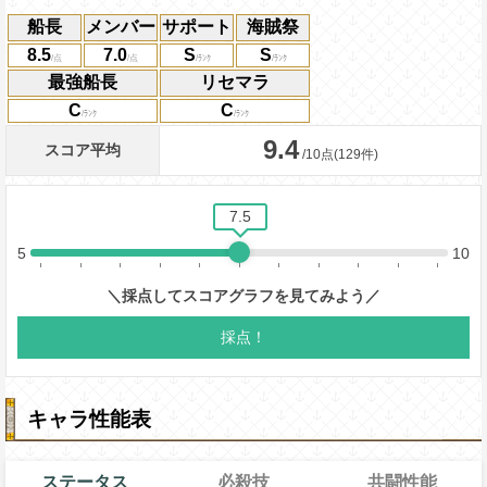
船長
メンバー
サポート
海賊祭
8.5
7.0
S
S
最強船長
リセマラ
C
C
キャラ性能表
ステータス
必殺技
共闘性能