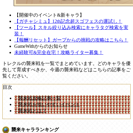
【開催中のイベント&新キャラ】
【ガチャシミュ】12th記念超スゴフェスの運試し！
【ツール】スキル絞り込み検索にキャラタグ検索を実
装！
【報酬リセット】ガープからの挑戦の攻略はこちら！
GameWithからのお知らせ
未経験可&完全在宅！攻略ライター募集！
トレクルの襲来戦を一覧でまとめています。どのキャラを優
先して育成すべきか、今週の襲来戦などはこちらの記事をご
覧ください。
目次
襲来戦攻略記事一覧
襲来戦を狙いやすいイベント
襲来戦とは？
襲来キャラランキング