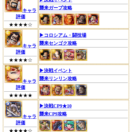
襲来ガープ攻略
キャラ
評価
★★★★☆
▶︎コロシアム・闘技場
襲来センゴク攻略
キャラ
評価
★★★★☆
▶︎決戦イベント
襲来リンリン攻略
キャラ
評価
★★★★★
▶︎決戦CP9★10
襲来CP9攻略
キャラ
評価
★★★★☆