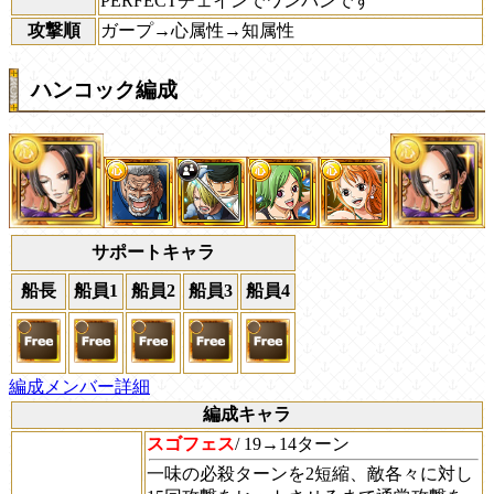
PERFECTチェインでワンパンです
攻撃順
ガープ→心属性→知属性
ハンコック編成
サポートキャラ
船長
船員1
船員2
船員3
船員4
編成メンバー詳細
編成キャラ
スゴフェス
/ 19→14ターン
一味の必殺ターンを2短縮、敵各々に対し