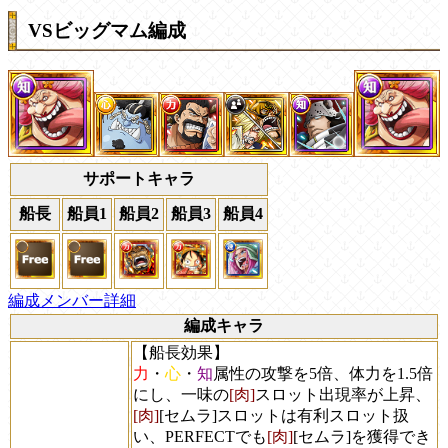
VSビッグマム編成
サポートキャラ
船長
船員1
船員2
船員3
船員4
編成メンバー詳細
編成キャラ
【船長効果】
力
・
心
・
知
属性の攻撃を5倍、体力を1.5倍
にし、一味の
[肉]
スロット出現率が上昇、
[肉]
[セムラ]スロットは有利スロット扱
い、PERFECTでも
[肉]
[セムラ]を獲得でき