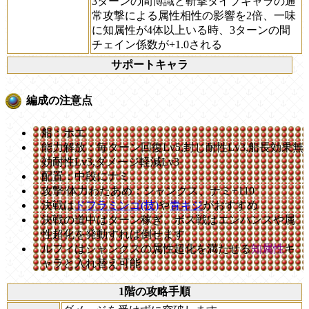
3ターンの間博識と斬撃タイプキャラの通
常攻撃による属性相性の影響を2倍、一味
に知属性が4体以上いる時、3ターンの間
チェイン係数が+1.0される
サポートキャラ
編成の注意点
船：ホエ
能力解放：毎ターン回復Lv5,封じ耐性Lv3,船長効果無
効耐性Lv3,ダメージ軽減Lv3
配置：中段にナミ
攻撃/体力わたあめ：シャンクス、ナミ+110
決戦は
ドフラミンゴ(技)
や
青キジ
がおすすめ
決戦の道中はターン稼ぎ、ボス戦はエンハンスや属
性超化を発動すれば倒せます
ルフィはシャンクスの属性超化を満たせる
知属性
キ
ャラと入れ替え可能
1階の攻略手順