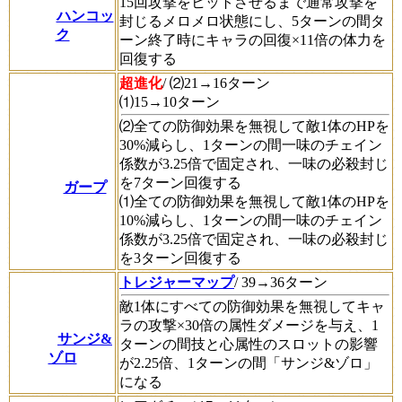
15回攻撃をヒットさせるまで通常攻撃を
ハンコッ
封じるメロメロ状態にし、5ターンの間タ
ク
ーン終了時にキャラの回復×11倍の体力を
回復する
超進化
/ ⑵21→16ターン
⑴15→10ターン
⑵全ての防御効果を無視して敵1体のHPを
30%減らし、1ターンの間一味のチェイン
係数が3.25倍で固定され、一味の必殺封じ
を7ターン回復する
ガープ
⑴全ての防御効果を無視して敵1体のHPを
10%減らし、1ターンの間一味のチェイン
係数が3.25倍で固定され、一味の必殺封じ
を3ターン回復する
トレジャーマップ
/ 39→36ターン
敵1体にすべての防御効果を無視してキャ
ラの攻撃×30倍の属性ダメージを与え、1
サンジ&
ターンの間技と心属性のスロットの影響
ゾロ
が2.25倍、1ターンの間「サンジ&ゾロ」
になる