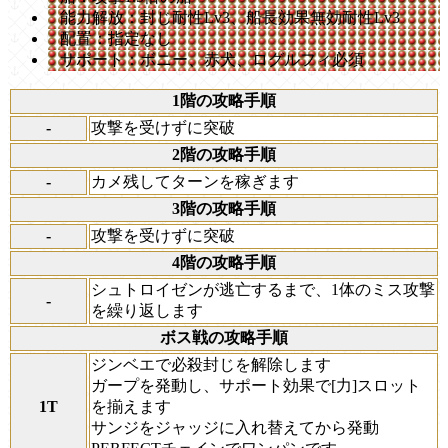
能力解放：封じ耐性Lv3、船長効果無効耐性Lv3
配置：指定なし
サポート：ボニー、赤犬、ログルフィ必須
1階の攻略手順
-
攻撃を受けずに突破
2階の攻略手順
-
カメ残してターンを稼ぎます
3階の攻略手順
-
攻撃を受けずに突破
4階の攻略手順
シュトロイゼンが逃亡するまで、1体のミス攻撃
-
を繰り返します
ボス戦の攻略手順
ジンベエで必殺封じを解除します
ガープを発動し、サポート効果で[力]スロット
1T
を揃えます
サンジをジャッジに入れ替えてから発動