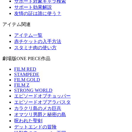
サポート対象キャラ検索
サポート効果解説
友情の証は誰に使う？
アイテム関連
アイテム一覧
赤チケットの入手方法
スタミナ肉の使い方
劇場版ONE PIECE作品
FILM RED
STAMPEDE
FILM GOLD
FILM Z
STRONG WORLD
エピソードオブチョッパー
エピソードオブアラバスタ
カラクリ島のメカ巨兵
オマツリ男爵と秘密の島
呪われた聖剣
デットエンドの冒険