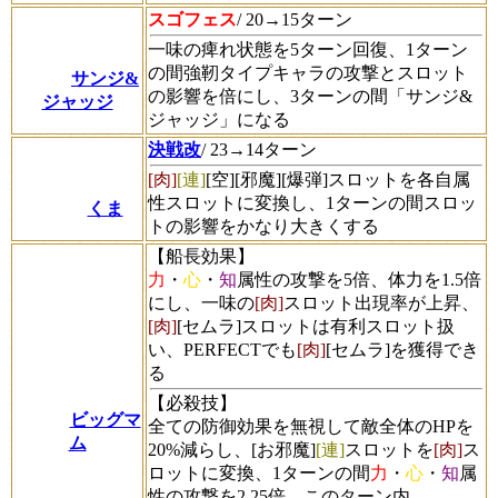
スゴフェス
/ 20→15ターン
一味の痺れ状態を5ターン回復、1ターン
の間強靭タイプキャラの攻撃とスロット
サンジ&
の影響を倍にし、3ターンの間「サンジ&
ジャッジ
ジャッジ」になる
決戦改
/ 23→14ターン
[肉]
[連]
[空]
[邪魔]
[爆弾]
スロットを各自属
性スロットに変換し、1ターンの間スロッ
くま
トの影響をかなり大きくする
【船長効果】
力
・
心
・
知
属性の攻撃を5倍、体力を1.5倍
にし、一味の
[肉]
スロット出現率が上昇、
[肉]
[セムラ]スロットは有利スロット扱
い、PERFECTでも
[肉]
[セムラ]を獲得でき
る
【必殺技】
ビッグマ
全ての防御効果を無視して敵全体のHPを
ム
20%減らし、[お邪魔]
[連]
スロットを
[肉]
ス
ロットに変換、1ターンの間
力
・
心
・
知
属
性の攻撃を2.25倍、このターン内