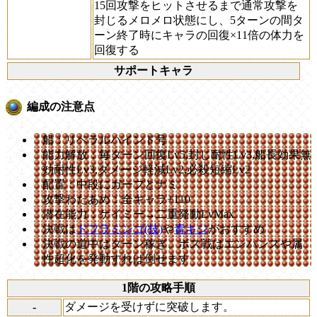
15回攻撃をヒットさせるまで通常攻撃を
封じるメロメロ状態にし、5ターンの間タ
ーン終了時にキャラの回復×11倍の体力を
回復する
サポートキャラ
編成の注意点
船：リベラルハインド号
能力解放：毎ターン回復Lv5,封じ耐性Lv3,船長効果無
効耐性Lv3,ダメージ軽減Lv2,必殺短縮Lv2
配置：中段にガープとナミ
攻撃わたあめ：全キャラ+110
潜在能力：ケイミー→二重発動LvMax
決戦は
ドフラミンゴ(技)
や
青キジ
がおすすめ
決戦の道中はターン稼ぎ、ボス戦はエンハンスや属
性超化を発動すれば倒せます
1階の攻略手順
-
ダメージを受けずに突破します。