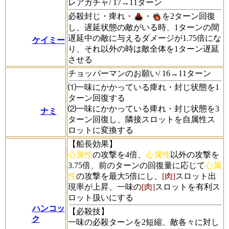
レアガチャ/ 17→11ターン
必殺封じ・痺れ・
・
を2ターン回復
し、遅延状態の敵がいる時、1ターンの間
遅延中の敵に与えるダメージが1.75倍にな
ケイミー
り、それ以外の時は敵全体を1ターン遅延
させる
チョッパーマンのお願い/ 16→11ターン
⑴一味にかかっている痺れ・封じ状態を1
ターン回復する
⑵一味にかかっている痺れ・封じ状態を3
ナミ
ターン回復し、隣接スロットを自属性ス
ロットに変換する
【船長効果】
心属性
の攻撃を4倍、
心属性
以外の攻撃を
3.75倍、前のターンの回復量に応じて
心属
性
の攻撃を最大5倍にし、
[肉]
スロット出
現率が上昇、一味の
[肉]
スロットを有利ス
ロット扱いにする
ハンコッ
【必殺技】
ク
一味の必殺ターンを2短縮、敵各々に対し