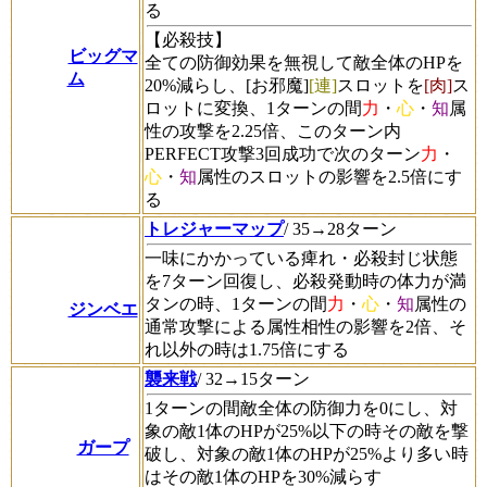
る
【必殺技】
ビッグマ
全ての防御効果を無視して敵全体のHPを
ム
20%減らし、[お邪魔]
[連]
スロットを
[肉]
ス
ロットに変換、1ターンの間
力
・
心
・
知
属
性の攻撃を2.25倍、このターン内
PERFECT攻撃3回成功で次のターン
力
・
心
・
知
属性のスロットの影響を2.5倍にす
る
トレジャーマップ
/ 35→28ターン
一味にかかっている痺れ・必殺封じ状態
を7ターン回復し、必殺発動時の体力が満
タンの時、1ターンの間
力
・
心
・
知
属性の
ジンベエ
通常攻撃による属性相性の影響を2倍、そ
れ以外の時は1.75倍にする
襲来戦
/ 32→15ターン
1ターンの間敵全体の防御力を0にし、対
象の敵1体のHPが25%以下の時その敵を撃
ガープ
破し、対象の敵1体のHPが25%より多い時
はその敵1体のHPを30%減らす