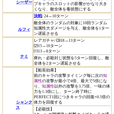
シーザー
プキャラのスロットの影響がかなり大き
くなり、敵全体を毒状態にする
決戦
/ 24→10ターン
敵全体のランダムの対象に10回ランダム
知属性大ダメージを与え、敵全体を1ター
ルフィ
ン遅延させる
レアガチャ/ ⑶18→13ターン
⑵15→10ターン
⑴13→8ターン
ナミ
痺れ・必殺封じ状態を5ターン回復し、敵
全体を2ターン遅延させる
【船長効果】
前のキャラの攻撃タイミング毎に次の
知
属性
の攻撃が最小で4倍、最大で5倍にな
り、
知属性
以外の攻撃を3.75倍、一味の体
力を1.3倍にし、ターン終了時に
PERFECT1回につきキャラの回復×0.5倍の
シャンク
体力を回復する
ス
【必殺技】