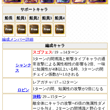
サポートキャラ
船長
船員1
船員2
船員3
船員4
編成メンバー詳細
編成キャラ
スゴフェス
/ 19 →14ターン
3ターンの間博識と斬撃タイプキャラの通
常攻撃による属性相性の影響を2倍、一味
シャンク
に知属性が4体以上いる時、3ターンの間
ス
チェイン係数が+1.0される
レアガチャ/ 17→12ターン
1ターンの間、知属性の攻撃が2倍になる
ロビン
決戦
/ 29→15ターン
敵全体にキャラの攻撃×45倍の無属性ダメ
ージを与え、2ターンの間博識と野心タイ