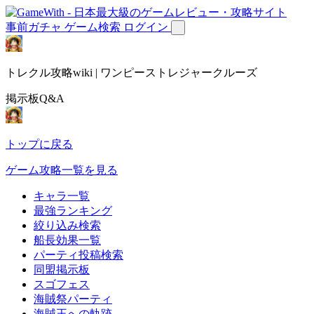
事前ガチャ
ゲーム検索
ログイン
トレクル攻略wiki | ワンピーストレジャークルーズ
掲示板Q&A
トップに戻る
ゲーム攻略一覧を見る
キャラ一覧
最強ランキング
絞り込み検索
船長効果一覧
パーティ投稿検索
同盟掲示板
スゴフェス
海賊祭パーティ
海賊王への軌跡