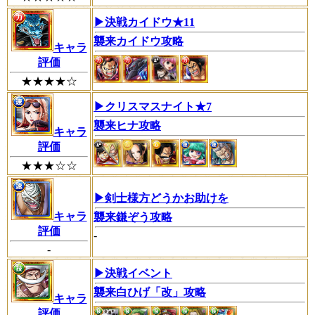
▶︎決戦カイドウ★11
襲来カイドウ攻略
キャラ
評価
★★★★☆
▶︎クリスマスナイト★7
襲来ヒナ攻略
キャラ
評価
★★★☆☆
▶︎剣士様方どうかお助けを
キャラ
襲来鎌ぞう攻略
評価
-
-
▶︎決戦イベント
襲来白ひげ「改」攻略
キャラ
評価