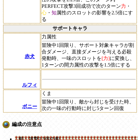
PERFECT攻撃3回成功で次のターン
力
・
心
・
知
属性のスロットの影響を2.5倍にす
る
サポートキャラ
力属性
冒険中1回限り、サポート対象キャラが割
合ダメージ、直接ダメージを与える必殺
赤犬
発動時、一味のスロットを
[力]
に変換し、
1ターンの間力属性の攻撃を1.5倍にする
ルフィ
くま
冒険中1回限り、敵から封じを受けた時、
ボニー
次の一味の行動時に封じ5ターン回復
編成の注意点
船：攻撃1.5倍の船