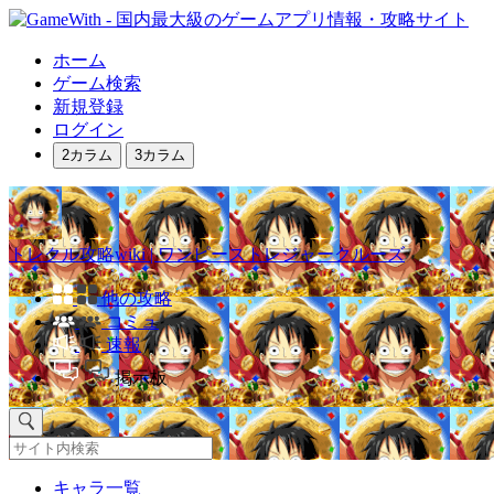
ホーム
ゲーム検索
新規登録
ログイン
2カラム
3カラム
トレクル攻略wiki | ワンピーストレジャークルーズ
他の攻略
コミュ
速報
掲示板
キャラ一覧