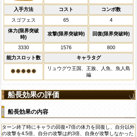
倍、体力を1.25倍にす
スロットであり、敵・味方ともに虹スロ
ップ Lv.7、
知
属性の敵の攻撃ダウン 
Lv上限突破
モンキーDルフィ フカボシ ネプチューン
知属性
の被ダメ7%減
入手方法
できない)に変換、一味にかかっている回
が50%以下の時、自分の回復アップ L
コスト
ターン数：12
コンボ数
ターン終了時にキャラの回復×7倍の体力
無効状態を15ターン回復し、キャラの回復
スロット封じを10ターン回復
外の攻撃を4.5倍、自分の攻撃は約3倍、
最大Lv.120
全プレイヤーにかかっ
スゴフェス
65
4
を回復する
必殺技
ったターンは受けるダメージが15%軽減
船長効果：ターン終了時にキャラの
態異常アイコンを2タ
回復無効を10ターン回復
①[邪魔]を含む隣接するスロットを虹スロ
大体力の2倍まで上限を無視して回復する
を回復し、自分以外の攻撃を4.5倍
ャラの回復×80倍の
体力(限界突破
攻撃(限界突破時)
回復(限界突破時)
にするスロットであり、敵・味方ともに
限をあげる効果は重複しない。体力が上
3倍、自身が攻撃しなかったターン
力を回復する
時)
Lv3
対象とできない)に変換、一味にかかって
時、体力満タン時と同じ扱いになる)
ジが15%軽減、一味の体力は最大体
2ターンの間敵全体の
3330
1576
800
ン・回復無効状態を5ターン回復し、キャラ
アクション
限を無視して回復することができる
を30%下げ、-タイプ
体力を回復する
果は重複しない。体力が上限を超え
能力スロット数
キャラタグ
満タン時と同じ扱いになる)
上限突破
リュウグウ王国、王族、人魚、魚人島
遅延無効・状態異常無効の効果を無視し
最大Lv.130
編
1ターン遅延させ、[お邪魔]を含む全ての
海賊祭必殺技：大範囲の仲間の体力
ットに変換、１ターンの間虹スロットに
Lv4
復し、一味音の吹き飛ばし発生率アップ
2.25倍にし、一味にかかっている回復ダ
秒）、
心
属性の仲間の攻撃アップ Lv
船長効果の評価
態を15ターン回復し、キャラの回復×15
御アップ Lv.5（20秒）
する
最大Lv.150
船長効果の内容
必殺技：遅延無効・状態異常無効の
敵全体の攻撃を1ターン遅延させ、[
てのスロットを虹スロットに変換、
ターン終了時にキャラの回復×7倍の体力を回復し、自分以外
Lv5
スロットによる攻撃の倍率を2.25
の攻撃を4.5倍、自分の攻撃は約3倍、自身が攻撃しなかった
かっている回復ダウン・回復無効状