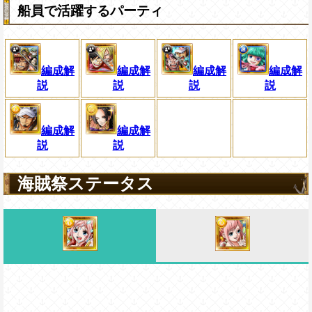
船員で活躍するパーティ
編成解
編成解
編成解
編成解
説
説
説
説
編成解
編成解
説
説
海賊祭ステータス