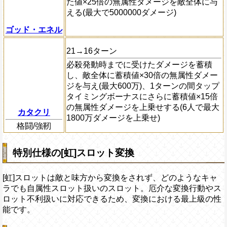
た値×25倍の無属性ダメージを敵全体に与
える(最大で5000000ダメージ)
ゴッド・エネル
21→16ターン
必殺発動時までに受けたダメージを蓄積
し、敵全体に蓄積値×30倍の無属性ダメー
ジを与え(最大600万)、1ターンの間タップ
タイミングボーナスにさらに蓄積値×15倍
の無属性ダメージを上乗せする(6人で最大
カタクリ
1800万ダメージを上乗せ)
格闘/強靭
特別仕様の[虹]スロット変換
[虹]スロットは敵と味方から変換をされず、どのようなキャ
ラでも自属性スロット扱いのスロット。厄介な変換行動やス
ロット不利扱いに対応できるため、変換における最上級の性
能です。