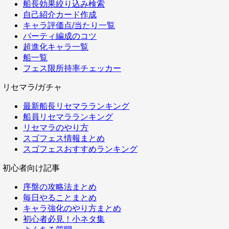
船長効果絞り込み検索
自己紹介カード作成
キャラ評価点/当たり一覧
パーティ編成のコツ
超進化キャラ一覧
船一覧
フェス限所持率チェッカー
リセマラ/ガチャ
最新船長リセマラランキング
船員リセマラランキング
リセマラのやり方
スゴフェス情報まとめ
スゴフェスおすすめランキング
初心者向け記事
序盤の攻略法まとめ
毎日やることまとめ
キャラ強化のやり方まとめ
初心者必見！小ネタ集