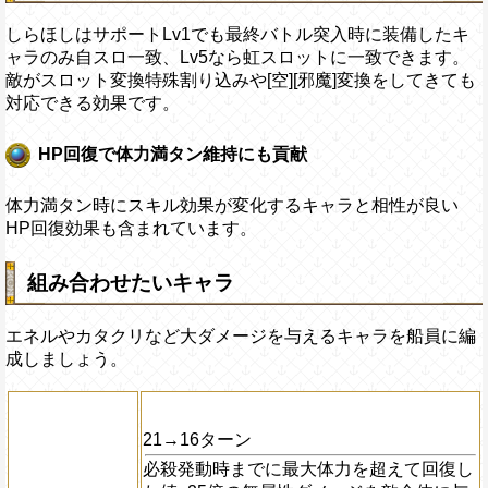
しらほしはサポートLv1でも最終バトル突入時に装備したキ
ャラのみ自スロ一致、Lv5なら虹スロットに一致できます。
敵がスロット変換特殊割り込みや[空][邪魔]変換をしてきても
対応できる効果です。
HP回復で体力満タン維持にも貢献
体力満タン時にスキル効果が変化するキャラと相性が良い
HP回復効果も含まれています。
組み合わせたいキャラ
エネルやカタクリなど大ダメージを与えるキャラを船員に編
成しましょう。
21→16ターン
必殺発動時までに最大体力を超えて回復し