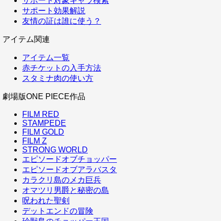
サポート対象キャラ検索
サポート効果解説
友情の証は誰に使う？
アイテム関連
アイテム一覧
赤チケットの入手方法
スタミナ肉の使い方
劇場版ONE PIECE作品
FILM RED
STAMPEDE
FILM GOLD
FILM Z
STRONG WORLD
エピソードオブチョッパー
エピソードオブアラバスタ
カラクリ島のメカ巨兵
オマツリ男爵と秘密の島
呪われた聖剣
デットエンドの冒険