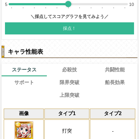
キャラ性能表
ステータス
必殺技
共闘性能
サポート
限界突破
船長効果
上限突破
能力
⑵22→18
レベル上限突破
習得する効果
共闘性能
通常時
効果
画像
タイプ1
タイプ2
通常
限界突破
⑴13→9ターン
最終バトル開始時、サポート対象キャラ
ターン終了時にキャラの回復×5倍の体力
Lv1
最大Lv.105
冒険開始時の必殺ター
冒険開始時全スロットを虹にする
ロットに変換し、体力を2000回復する
外の攻撃を2.5倍、自分の攻撃は微増、自
属性
キャラの攻撃を6倍
通常時
最大Lv.110
船長効果
打突
-
ったターンは受けるダメージが15%軽減
[肉]
を取得した際、体力を追加で+15
にし、他の属性キャラの
②[邪魔]を含む全スロットを虹スロット(
海賊祭能力：
心
属性の仲間のクリテ
対象
Lv2