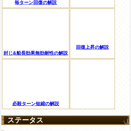
毎ターン回復の解説
回復上昇の解説
封じ&船長効果無効耐性の解説
必殺ターン短縮の解説
ステータス