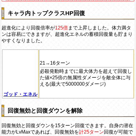
キャラ内トップクラスHP回復
超進化により回復倍率が
125倍
まで上昇しました。体力満タ
ンは容易にできますが、超進化エネルの蓄積回復量も貯まり
やすくなりました。
21→16ターン
必殺発動時までに最大体力を超えて回復し
た値×25倍の無属性ダメージを敵全体に与
える(最大で5000000ダメージ)
ゴッド・エネル
回復無効と回復ダウンを解除
回復無効と回復ダウンを15ターン回復できます。自身の潜在
能力がLvMaxであれば、回復無効を
計25ターン
回復が可能で