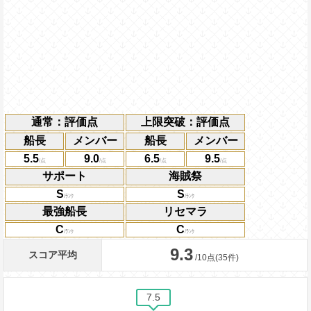
通常：評価点
上限突破：評価点
船長
メンバー
船長
メンバー
5.5
9.0
6.5
9.5
サポート
海賊祭
S
S
最強船長
リセマラ
C
C