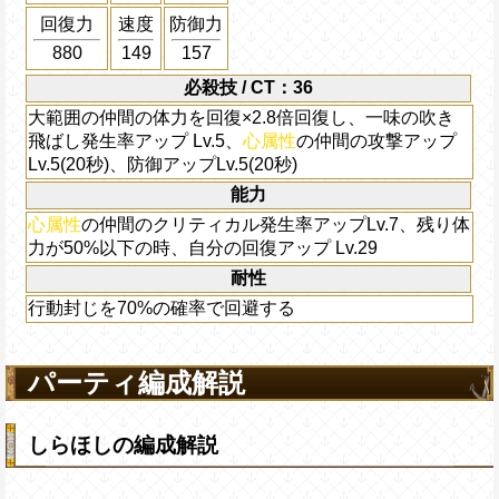
回復力
速度
防御力
880
149
157
必殺技 / CT：36
大範囲の仲間の体力を回復×2.8倍回復し、一味の吹き
飛ばし発生率アップ Lv.5、
心属性
の仲間の攻撃アップ
Lv.5(20秒)、防御アップLv.5(20秒)
能力
心属性
の仲間のクリティカル発生率アップLv.7、残り体
力が50%以下の時、自分の回復アップ Lv.29
耐性
行動封じを70%の確率で回避する
パーティ編成解説
しらほしの編成解説