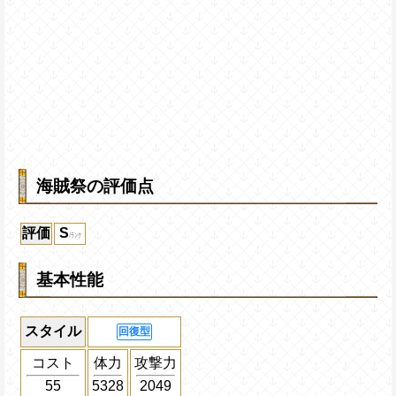
海賊祭の評価点
評価
S
基本性能
スタイル
回復型
コスト
体力
攻撃力
55
5328
2049