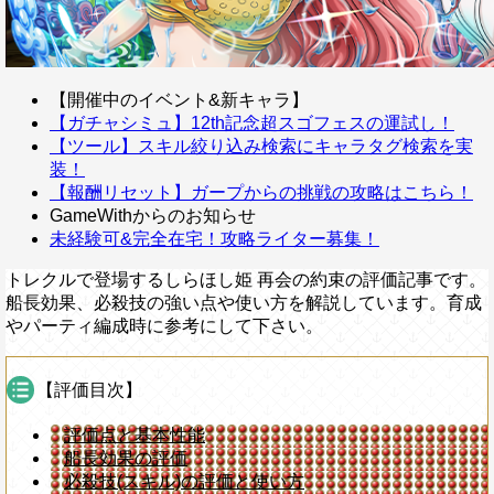
【開催中のイベント&新キャラ】
【ガチャシミュ】12th記念超スゴフェスの運試し！
【ツール】スキル絞り込み検索にキャラタグ検索を実
装！
【報酬リセット】ガープからの挑戦の攻略はこちら！
GameWithからのお知らせ
未経験可&完全在宅！攻略ライター募集！
トレクルで登場するしらほし姫 再会の約束の評価記事です。
船長効果、必殺技の強い点や使い方を解説しています。育成
やパーティ編成時に参考にして下さい。
【評価目次】
評価点と基本性能
船長効果の評価
必殺技(スキル)の評価と使い方