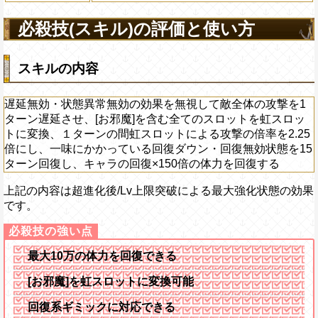
必殺技(スキル)の評価と使い方
スキルの内容
遅延無効・状態異常無効の効果を無視して敵全体の攻撃を1
ターン遅延させ、[お邪魔]を含む全てのスロットを虹スロッ
トに変換、１ターンの間虹スロットによる攻撃の倍率を2.25
倍にし、一味にかかっている回復ダウン・回復無効状態を15
ターン回復し、キャラの回復×150倍の体力を回復する
上記の内容は超進化後/Lv上限突破による最大強化状態の効果
です。
最大10万の体力を回復できる
[お邪魔]を虹スロットに変換可能
回復系ギミックに対応できる