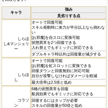
強み
キャラ
見劣りする点
オートで回復可能
スキル発動時に体力が半分以上なら倒れな
い
[お邪魔]を自スロに変換可能
しらほ
状態異常を2つ回復できる
し&マンシェリ
入れ替えでもギミックに対応できる
ー
ダブルキャラ時以外は回復量が減少する
オートで回復可能
[お邪魔]を虹スロットに変換できる
回復ダウンと回復無効に対応可能
しらほ
自分が攻撃しなければダメージを軽減
し
最大倍率は2.5倍と低め
6種の状態異常を回復
船員効果でもギミックに対応できる
コラソ
回復するにはタップが必要
ン
スキルの回復量が50倍と低め