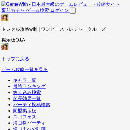
事前ガチャ
ゲーム検索
ログイン
トレクル攻略wiki | ワンピーストレジャークルーズ
掲示板Q&A
トップに戻る
ゲーム攻略一覧を見る
キャラ一覧
最強ランキング
絞り込み検索
船長効果一覧
パーティ投稿検索
同盟掲示板
スゴフェス
海賊祭パーティ
海賊王への軌跡