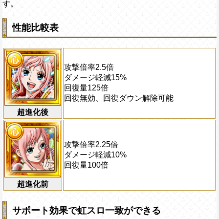
す。
性能比較表
攻撃倍率2.5倍
ダメージ軽減15%
回復量125倍
回復無効、回復ダウン解除可能
超進化後
攻撃倍率2.25倍
ダメージ軽減10%
回復量100倍
超進化前
サポート効果で虹スロ一致ができる