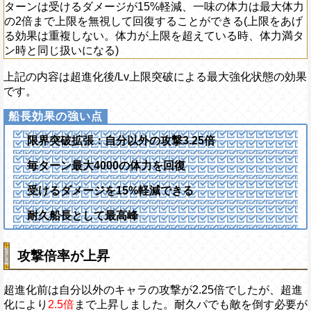
ターンは受けるダメージが15%軽減、一味の体力は最大体力
復し、キャラの回復×150倍の体力
の2倍まで上限を無視して回復することができる(上限をあげ
海賊祭耐性：行動封じを回復、
知
属
る効果は重複しない。体力が上限を超えている時、体力満タ
メージを30%軽減する
ン時と同じ扱いになる)
上記の内容は超進化後/Lv上限突破による最大強化状態の効果
です。
限界突破拡張：自分以外の攻撃3.25倍
毎ターン最大4000の体力を回復
受けるダメージを15%軽減できる
耐久船長として最高峰
攻撃倍率が上昇
超進化前は自分以外のキャラの攻撃が2.25倍でしたが、超進
化により
2.5倍
まで上昇しました。耐久パでも敵を倒す必要が