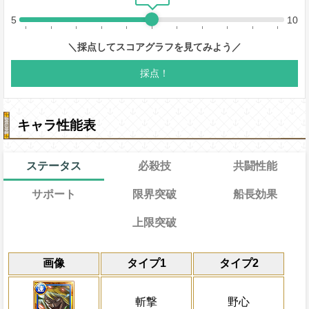
キャラ性能表
ステータス
必殺技
共闘性能
サポート
限界突破
船長効果
上限突破
能
通常
19→14ターン
レベル上限突破
共闘性能
通常時
効果
限界突破
画像
タイプ1
タイプ2
習得する効果
力
冒険中1回限り、サポート対象キャラが必
力
Lv1
・
技
最大Lv.105
・
速
属性の攻撃を3倍、自身の攻撃
冒険開始時の必殺ター
通常時
ート対象キャラのスロットを
自分がPERFECTタップ攻撃で自分の
属性
キャラの攻撃を6倍
[速]
スロット
敵全体に無属性特大ダメージを与え、一
最大Lv.110
Lv上限突破
船長効果
斬撃
野心
ト対象キャラのスロットを1ターン固定し
も継続する
にし、他の属性キャラの