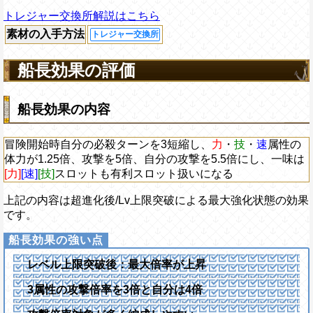
トレジャー交換所解説はこちら
素材の入手方法
トレジャー交換所
船長効果の評価
船長効果の内容
冒険開始時自分の必殺ターンを3短縮し、
力
・
技
・
速
属性の
体力が1.25倍、攻撃を5倍、自分の攻撃を5.5倍にし、一味は
[力]
[速]
[技]
スロットも有利スロット扱いになる
上記の内容は超進化後/Lv上限突破による最大強化状態の効果
です。
レベル上限突破後：最大倍率が上昇
3属性の攻撃倍率を3倍と自分は4倍