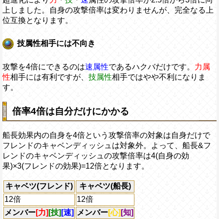
上しました。自身の攻撃倍率は変わりませんが、完全なる上
位互換となります。
技属性相手には不向き
攻撃を4倍にできるのは
速属性
であるハクバだけです。
力属
性
相手には有利ですが、
技属性
相手ではやや不利になりま
す。
倍率4倍は自分だけにかかる
船長効果内の自身を4倍という攻撃倍率の対象は自身だけで
フレンドのキャベンディッシュは対象外。よって、船長&フ
レンドのキャベンディッシュの攻撃倍率は4(自身の効
果)×3(フレンドの効果)=12倍となります。
キャベツ(フレンド)
キャベツ(船長)
12倍
12倍
メンバー
[力]
[技]
[速]
メンバー
[心]
[知]