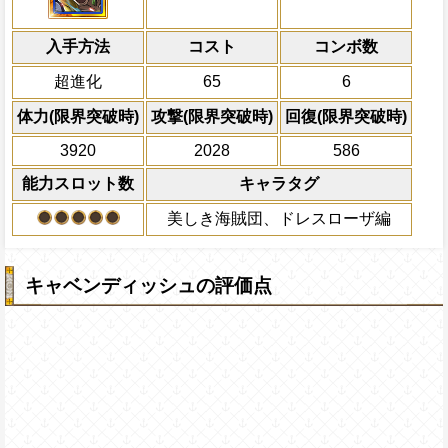
有利な効果を全て打ち消し、自分のスロ
Lv2
海賊祭能力：残り時間が80秒以下
冒険開始時自分の必殺ターンを3短縮し、
ポート対象キャラの攻撃とスロットの影響を
倍、体力を1.25倍にす
トに変換、([お邪魔]も変換可能)、2ター
攻撃可能キャラ全員で攻撃し自分の
属性の仲間の速度アップ Lv.4
の体力が1.25倍、攻撃を5倍、自分の攻撃
入手方法
ットを固定、自分の攻撃を2.25倍、自分
自分の基礎攻撃力が+200される
コスト
ターン数：10
コンボ数
対象
味は
[力]
最大Lv.120
[速]
[技]
スロットも有利スロット扱
を倍にする
速属性
ダメージを受けた次のターン、自分
船長効果：冒険開始時自分の必殺タ
全ての防御効果・防御
超進化
65
6
Lv3
+150される/被ダメージ量上昇状態を
し、
力
・
技
・
速
外のダメージを1にす
属性の体力が1.25
上限突破
必殺技
分の攻撃を5.5倍にし、一味は
て敵全体に200万ダ
[力]
[速
体力(限界突破時)
攻撃(限界突破時)
回復(限界突破時)
敵全体にキャラの攻撃×100倍の無属性ダ
スロット封じを10ターン回復する
有利スロット扱いになる
プレイヤーの一味の属
味にかかっている有利な効果を全て打消
3920
2028
586
属性スロットに変換し
PEFECTならば90%の確率でダメージ
ている痺れ状態を完全解除、全てのスロ
最大Lv.130
ーンを2短縮する
能力スロット数
キャラタグ
トに変換、([お邪魔]も変換可)し、2ター
海賊祭必殺技：大範囲の敵に攻撃×0
Lv4
とスロットの影響を3.5倍にする
を与え、自分の攻撃アップ Lv.11(3
2ターンの間敵全体の
美しき海賊団、ドレスローザ編
アクション
Lv.7(30秒)
を30%下げ、野心タイ
げる
最大Lv.150
必殺技：敵全体にキャラの攻撃×10
キャベンディッシュの評価点
ージを与え、一味にかかっている有
打消し、自分にかかっている痺れ状
Lv5
全てのスロットを
[速]
スロットに変換
換可)し、2ターンの間自分の攻撃
を3.5倍にする
海賊祭耐性：行動封じを回避、
力
属
メージを40%軽減する