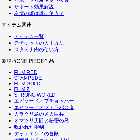
サポート対象キャラ検索
サポート効果解説
友情の証は誰に使う？
アイテム関連
アイテム一覧
赤チケットの入手方法
スタミナ肉の使い方
劇場版ONE PIECE作品
FILM RED
STAMPEDE
FILM GOLD
FILM Z
STRONG WORLD
エピソードオブチョッパー
エピソードオブアラバスタ
カラクリ島のメカ巨兵
オマツリ男爵と秘密の島
呪われた聖剣
デットエンドの冒険