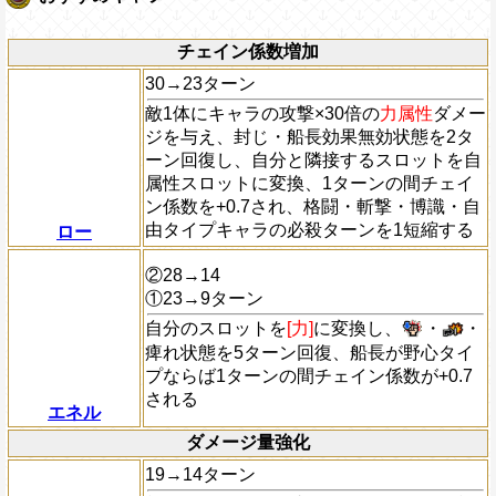
チェイン係数増加
30→23ターン
敵1体にキャラの攻撃×30倍の
力属性
ダメー
ジを与え、封じ・船長効果無効状態を2タ
ーン回復し、自分と隣接するスロットを自
属性スロットに変換、1ターンの間チェイ
ン係数を+0.7され、格闘・斬撃・博識・自
由タイプキャラの必殺ターンを1短縮する
ロー
②28→14
①23→9ターン
自分のスロットを
[力]
に変換し、
・
・
痺れ状態を5ターン回復、船長が野心タイ
プならば1ターンの間チェイン係数が+0.7
される
エネル
ダメージ量強化
19→14ターン