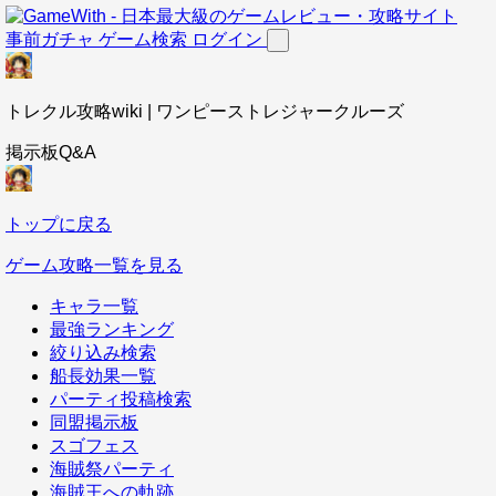
事前ガチャ
ゲーム検索
ログイン
トレクル攻略wiki | ワンピーストレジャークルーズ
掲示板Q&A
トップに戻る
ゲーム攻略一覧を見る
キャラ一覧
最強ランキング
絞り込み検索
船長効果一覧
パーティ投稿検索
同盟掲示板
スゴフェス
海賊祭パーティ
海賊王への軌跡