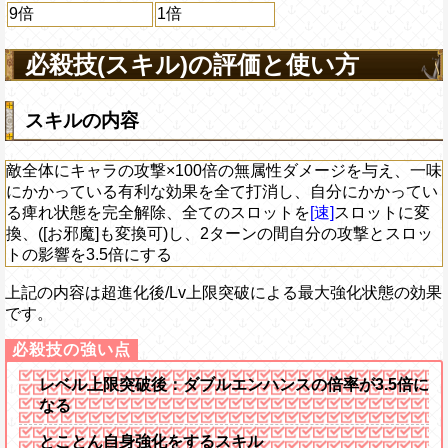
9倍
1倍
必殺技(スキル)の評価と使い方
スキルの内容
敵全体にキャラの攻撃×100倍の無属性ダメージを与え、一味
にかかっている有利な効果を全て打消し、自分にかかってい
る痺れ状態を完全解除、全てのスロットを
[速]
スロットに変
換、([お邪魔]も変換可)し、2ターンの間自分の攻撃とスロッ
トの影響を3.5倍にする
上記の内容は超進化後/Lv上限突破による最大強化状態の効果
です。
レベル上限突破後：ダブルエンハンスの倍率が3.5倍に
なる
とことん自身強化をするスキル