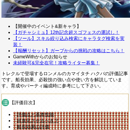
【開催中のイベント&新キャラ】
【ガチャシミュ】12th記念超スゴフェスの運試し！
【ツール】スキル絞り込み検索にキャラタグ検索を実
装！
【報酬リセット】ガープからの挑戦の攻略はこちら！
GameWithからのお知らせ
未経験可&完全在宅！攻略ライター募集！
トレクルで登場するロンメルのカマイタチ ハクバの評価記事
です。船長効果、必殺技の強い点や使い方を解説していま
す。育成やパーティ編成時に参考にして下さい。
【評価目次】
評価点と基本性能
超進化させるべき？
船長効果の評価