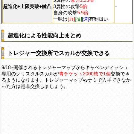
3属性の
体力1.25倍
超進化+上限突破+鍵凸
3属性の攻撃
5倍
-
自身の攻撃
5.5倍
一味は
[力]
[技]
[速]
有利扱い
超進化による性能向上まとめ
トレジャー交換所でスカルが交換できる
9/18~開催されるトレジャーマップからキャベンディッシュ
専用のクリスタルスカルが
青チケット2000枚で1個
交換でき
るようになります。トレジャーマップvsナミで入手できなか
った方は是非交換しましょう。