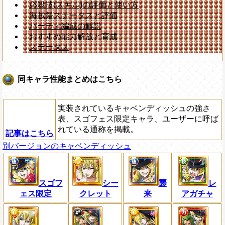
必殺技(スキル)の評価と使い方
海賊祭ステータスと評価
パーティ編成の解説
おすすめ能力解放と育成
ステータス
同キャラ性能まとめはこちら
実装されているキャベンディッシュの強さ
表、スゴフェス限定キャラ、ユーザーに呼ば
れている通称を掲載。
記事はこちら
別バージョンのキャベンディッシュ
スゴフ
シー
襲
レ
ェス限定
クレット
来
アガチャ