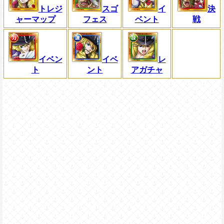
トレジ
スゴ
イ
決
ャーマップ
フェス
ベント
戦
イベン
イベ
レ
ト
ント
アガチャ