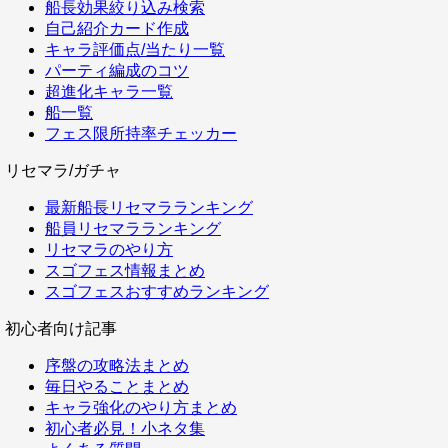
船長効果絞り込み検索
自己紹介カード作成
キャラ評価点/当たり一覧
パーティ編成のコツ
超進化キャラ一覧
船一覧
フェス限所持率チェッカー
リセマラ/ガチャ
最新船長リセマラランキング
船員リセマラランキング
リセマラのやり方
スゴフェス情報まとめ
スゴフェスおすすめランキング
初心者向け記事
序盤の攻略法まとめ
毎日やることまとめ
キャラ強化のやり方まとめ
初心者必見！小ネタ集