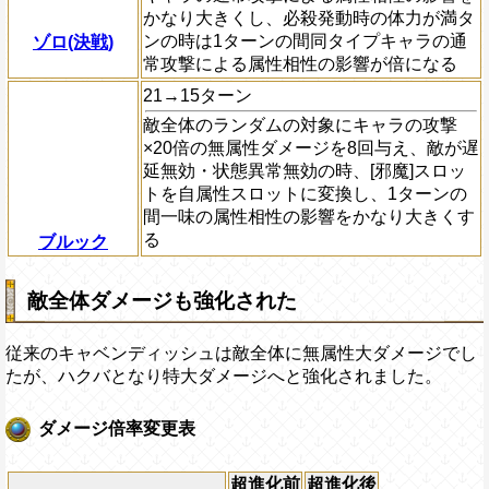
かなり大きくし、必殺発動時の体力が満タ
ンの時は1ターンの間同タイプキャラの通
ゾロ(決戦)
常攻撃による属性相性の影響が倍になる
21→15ターン
敵全体のランダムの対象にキャラの攻撃
×20倍の無属性ダメージを8回与え、敵が遅
延無効・状態異常無効の時、[邪魔]スロッ
トを自属性スロットに変換し、1ターンの
間一味の属性相性の影響をかなり大きくす
る
ブルック
敵全体ダメージも強化された
従来のキャベンディッシュは敵全体に無属性大ダメージでし
たが、ハクバとなり特大ダメージへと強化されました。
ダメージ倍率変更表
超進化前
超進化後