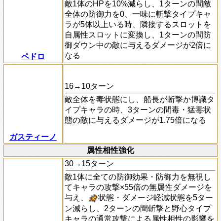
敵1体のHPを10%減らし、1ターンの間敵
全体の防御力を0、一味に斬撃タイプキャ
ラが5体以上いる時、隣接するスロットを
自属性スロットに変換し、1ターンの間防
御ダウン中の敵に与えるダメージが2倍に
なる
ペドロ
16→10ターン
敵全体を毒状態にし、船長が斬撃か博識タ
イプキャラの時、3ターンの間毒・猛毒状
態の敵に与えるダメージが1.75倍になる
ガスティーノ
属性相性強化
30→15ターン
敵1体に全ての防御効果・防御力を無視し
てキャラの攻撃×55倍の無属性ダメージを
与え、
状態・ダメージ軽減状態を5ター
ン減らし、2ターンの間斬撃と野心タイプ
キャラの通常攻撃による属性相性の影響を