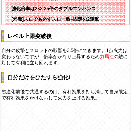
強化倍率は2×2.25倍のダブルエンハンス
[邪魔]スロでも必ずスロ一致+固定の2連撃
レベル上限突破後
自分の攻撃とスロットの影響を3.5倍にできます。1点火力は
変わらないですが、倍率がかなり上昇するため
力属性
の敵に
対して有利に立ち回れます。
自分だけをひたすら強化!
超進化前後で共通するのは、有利効果を打ち消して自身限定
で有利効果をかけなおして火力を上げる効果。