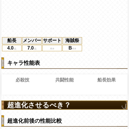
船長
メンバー
サポート
海賊祭
4.0
7.0
B
キャラ性能表
必殺技
共闘性能
船長効果
0→15ターン
共闘性能
通常時
限界突破
18→13ターン
超進化させるべき？
キャラの攻撃を2.5倍にし、自身の攻撃は4
冒険開始時の必殺ターンを2短縮、
通常時
速
属性
キャラの攻撃を6倍、体力を1.5倍
大ダメージを与え、一味にかかっている有
にし、他の属性キャラの攻撃を5.75
打ち消し、2ターンの間自分だけに様々な
Lv上限突破
超進化前後の性能比較
倍、体力を1.25倍にする
する