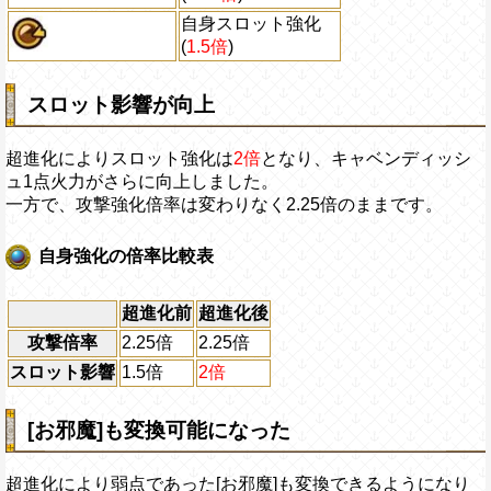
自身スロット強化
(
1.5倍
)
スロット影響が向上
超進化によりスロット強化は
2倍
となり、キャベンディッシ
ュ1点火力がさらに向上しました。
一方で、攻撃強化倍率は変わりなく2.25倍のままです。
自身強化の倍率比較表
超進化前
超進化後
攻撃倍率
2.25倍
2.25倍
スロット影響
1.5倍
2倍
[お邪魔]も変換可能になった
超進化により弱点であった[お邪魔]も変換できるようになり