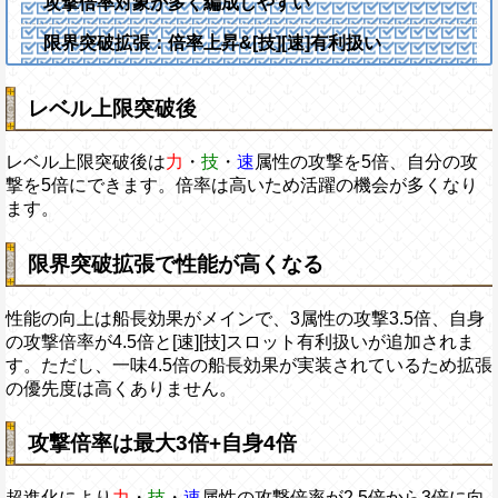
攻撃倍率対象が多く編成しやすい
限界突破拡張：倍率上昇&[技][速]有利扱い
レベル上限突破後
レベル上限突破後は
力
・
技
・
速
属性の攻撃を5倍、自分の攻
撃を5倍にできます。倍率は高いため活躍の機会が多くなり
ます。
限界突破拡張で性能が高くなる
性能の向上は船長効果がメインで、3属性の攻撃3.5倍、自身
の攻撃倍率が4.5倍と[速][技]スロット有利扱いが追加されま
す。ただし、一味4.5倍の船長効果が実装されているため拡張
の優先度は高くありません。
攻撃倍率は最大3倍+自身4倍
超進化により
力
・
技
・
速
属性の攻撃倍率が2.5倍から3倍に向