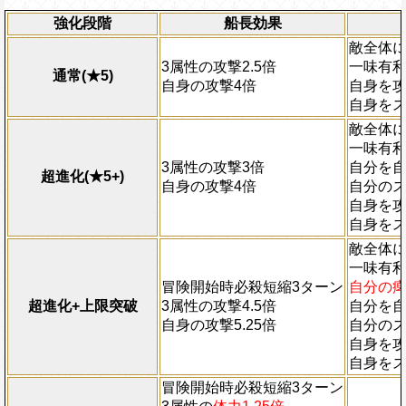
ターン数：10
上限突破
強化段階
船長効果
全ての防御効果・防御力・通常攻撃以
外のダメージを1にする効果を無視し
敵全体
て敵全体に200万ダメージを与え、全
3属性の攻撃2.5倍
一味有
通常(★5)
プレイヤーの一味の属性スロットを自
自身の攻撃4倍
自身を攻
属性スロットに変換し、一味の必殺タ
自身をス
ーンを2短縮する
敵全体
2ターンの間敵全体の斬撃タイプ耐性
一味有
を30%下げ、野心タイプ耐性を20%下
3属性の攻撃3倍
自分を自
超進化(★5+)
げる
自身の攻撃4倍
自分のス
自身を攻
自身を
敵全体に
一味有
冒険開始時必殺短縮3ターン
自分の
超進化+上限突破
3属性の攻撃4.5倍
自分を自
自身の攻撃5.25倍
自分のス
自身を
自身を
冒険開始時必殺短縮3ターン