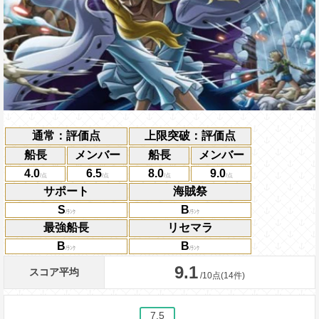
通常：評価点
上限突破：評価点
船長
メンバー
船長
メンバー
4.0
6.5
8.0
9.0
サポート
海賊祭
S
B
最強船長
リセマラ
B
B