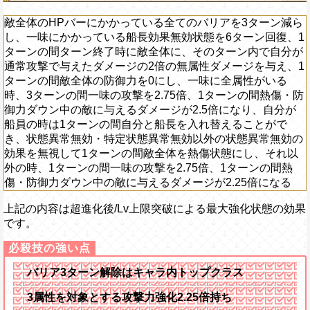
敵全体のHPバーにかかっている全てのバリアを3ターン減ら
し、一味にかかっている船長効果無効状態を6ターン回復、1
ターンの間ターン終了時に敵全体に、そのターン内で自分が
通常攻撃で与えたダメージの2倍の無属性ダメージを与え、1
ターンの間敵全体の防御力を0にし、一味に全属性がいる
時、3ターンの間一味の攻撃を2.75倍、1ターンの間熱傷・防
御力ダウン中の敵に与えるダメージが2.5倍になり、自分が
船員の時は1ターンの間自分と船長を入れ替えることがで
き、状態異常無効・特定状態異常無効以外の状態異常無効の
効果を無視して1ターンの間敵全体を熱傷状態にし、それ以
外の時、1ターンの間一味の攻撃を2.75倍、1ターンの間熱
傷・防御力ダウン中の敵に与えるダメージが2.25倍になる
上記の内容は超進化後/Lv上限突破による最大強化状態の効果
です。
バリア3ターン解除はキャラ内トップクラス
3属性を対象とする攻撃力強化2.25倍持ち