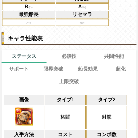
B
A
最強船長
リセマラ
キャラ性能表
ステータス
必殺技
共闘性能
サポート
限界突破
船長効果
超化
上限突破
能
通常
18→13ターン
レベル上限突破
共闘性能
通常時
効果
効果
限界突破
画像
タイプ1
タイプ2
習得する効果
力
自分の基礎ステータスの8%をサポート対
力
1ターンの間敵全体の被ダメージを2倍上
Lv1
・
技
最大Lv.105
・
速
属性のキャラのみの時、一味の体
冒険開始時の必殺ター
通常時
ステータスに上乗せする
攻撃が4倍、スロット一致時4.5倍、
ロットを
[力]
スロットに変換([お邪魔]も変
属性
キャラの攻撃を6倍
[心]
[知
自分がPERFECT攻撃成功で
[力]
スロ
敵全体のHPバーにかかっている全てのバ
最大Lv.110
船長効果
格闘
射撃
トを有利スロット扱いにする
かっている船長入れ替え効果を解除する
にし、他の属性キャラの
らし、一味にかかっている船長効果無効状
海賊祭能力：力・技・速属性の仲間
対象
タップタイミングボーナスに攻撃×9
性を超力属性に属性超化させる
倍、体力を1.25倍にす
復、1ターンの間ターン終了時に敵全体に
Lv2
Lv7、速度アップLv7，バトル開始
Lv上限突破
センゴク 黄猿
乗せする
入手方法
で自分が通常攻撃で与えたダメージの1.5
コスト
の攻撃アップLv6、残り時間が40
ターン数：10
コンボ数
発動条件
冒険開始時船の必殺ターンと一味の必殺タ