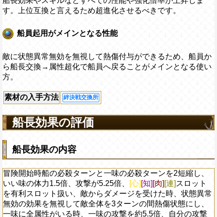
船長効果やスキルなどすべての性能や強化倍率が上昇しま
す。上位互換と言えるため超進化させるべきです。
船員起用がメインとなる性能
敵に状態異常無効を無視して熱傷付与ができるため、船員か
ら船長交換→属性超化で船員へ戻ることがメインとなる使い
方。
素材の入手方法
絆決戦交換所
船長効果の評価
船長効果の内容
冒険開始時船の必殺ターンと一味の必殺ターンを2短縮し、
いい味の体力1.5倍、攻撃が5.25倍、
[心]
[知]
[肉]
[連]
スロット
を有利スロット扱い、敵からダメージを受けた時、状態異常
無効の効果を無視して敵全体を3ターンの間熱傷状態にし、
一味に全属性がいる時、一味の攻撃を約5.5倍、自分の攻撃