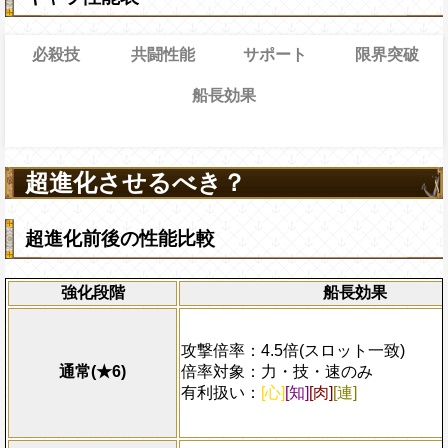
必殺技
共闘性能
サポート
限界突破
船長効果
8→13ターン
共闘性能
通常時
効果
限界突破
17→12ターン
習得する効果
超進化させるべき？
ータスの8%をサポート対象キャラの基礎
のキャラのみの時、一味の体力を1.5倍、
通常時
乗せする
ット一致時4.5倍、
[心]
[知]
[肉]
[連]
スロッ
FECT攻撃成功で
[力]
スロットが継続する
ーにかかっている全てのバリアを3ターン減
ターン数：10
ト扱いにする
の間敵全体の防御力を0にし、1ターンの間
対象
全ての防御効果・防御力・通常攻撃以
ミングボーナスに攻撃×9倍のダメージを上
超進化前後の性能比較
の攻撃を2.25倍、1ターンの間防御力ダウ
Lv上限突破
外のダメージを1にする効果を無視し
ダメージが1.75倍になる
て敵全体に200万ダメージを与え、全
態を5ターン回復する
強化段階
船長効果
プレイヤーの一味の属性スロットを自
上限突破
属性スロットに変換し、一味の必殺タ
じを10ターン回復する
ーンを2短縮する
攻撃倍率：4.5倍(スロット一致)
攻撃は全てのバリアを貫通する
通常(★6)
倍率対象：力・技・速のみ
有利扱い：
[心]
[知]
[肉]
[連]