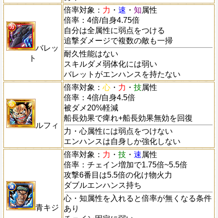
倍率対象：
力
・
速
・
知
属性
倍率：4倍/自身4.75倍
自分は全属性に弱点をつける
追撃ダメージで複数の敵も一掃
バレッ
耐久性能はない
ト
スキルダメ弱体化には弱い
バレットがエンハンスを持たない
倍率対象：
心
・
力
・
技
属性
倍率：4倍/自身4.5倍
被ダメ20%軽減
船長効果で痺れ+船長効果無効を回復
ルフィ
力・心属性には弱点をつけない
エンハンスは自身しか強化しない
倍率対象：
力
・
技
・
速
属性
倍率：チェイン増加で1.75倍~5.5倍
攻撃6番目は5.5倍の化け物火力
ダブルエンハンス持ち
心・知属性を入れると倍率が無くなる条件
青キジ
あり