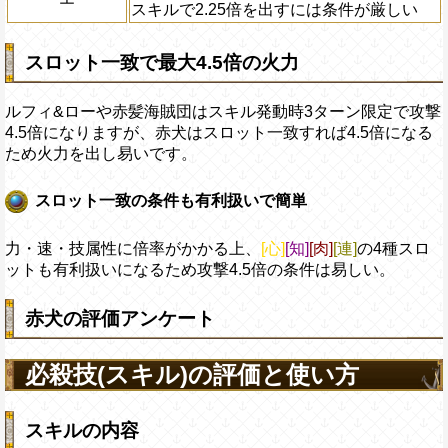
スキルで2.25倍を出すには条件が厳しい
スロット一致で最大4.5倍の火力
ルフィ&ローや赤髪海賊団はスキル発動時3ターン限定で攻撃
4.5倍になりますが、赤犬はスロット一致すれば4.5倍になる
ため火力を出し易いです。
スロット一致の条件も有利扱いで簡単
力・速・技属性に倍率がかかる上、
[心]
[知]
[肉]
[連]
の4種スロ
ットも有利扱いになるため攻撃4.5倍の条件は易しい。
赤犬の評価アンケート
必殺技(スキル)の評価と使い方
スキルの内容