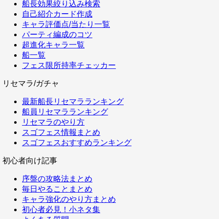
船長効果絞り込み検索
自己紹介カード作成
キャラ評価点/当たり一覧
パーティ編成のコツ
超進化キャラ一覧
船一覧
フェス限所持率チェッカー
リセマラ/ガチャ
最新船長リセマラランキング
船員リセマラランキング
リセマラのやり方
スゴフェス情報まとめ
スゴフェスおすすめランキング
初心者向け記事
序盤の攻略法まとめ
毎日やることまとめ
キャラ強化のやり方まとめ
初心者必見！小ネタ集