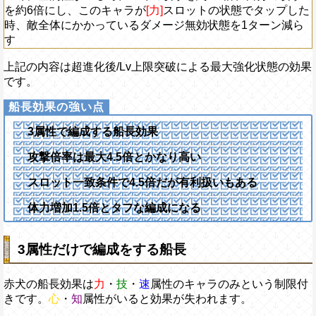
を約6倍にし、このキャラが
[力]
スロットの状態でタップした
時、敵全体にかかっているダメージ無効状態を1ターン減ら
す
上記の内容は超進化後/Lv上限突破による最大強化状態の効果
です。
3属性で編成する船長効果
攻撃倍率は最大4.5倍とかなり高い
スロット一致条件で4.5倍だが有利扱いもある
体力増加1.5倍とタフな編成になる
3属性だけで編成をする船長
赤犬の船長効果は
力
・
技
・
速
属性のキャラのみという制限付
きです。
心
・
知
属性がいると効果が失われます。