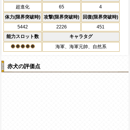
回復無効状態を5ターン回復する
ージを与え、1ターンの間敵全体の防御力
体の防御ダウンLv6
し、いい味の体力1.5倍、攻撃が5.25倍、
一味にセンゴク、青キジ(クザン)、黄猿
全ての防御効果・防御
[
超進化
65
4
ンの間一味の攻撃を2.75倍、1ターンの
ロットを有利スロット扱い、敵からダメ
緑牛の誰かから1人以上いる時
最大Lv.120
外のダメージを1にす
スロット封じを10ターン回復する
の敵に与えるダメージが2倍になる
必殺技
状態異常無効の効果を無視して敵全体を3
船長効果：冒険開始時船の必殺ター
て敵全体に200万ダ
体力(限界突破時)
攻撃(限界突破時)
回復(限界突破時)
状態にし、一味に全属性がいる時、一味の攻
自分の通常攻撃は全てのバリアを貫
ターンを2短縮し、いい味の体力1.5倍
プレイヤーの一味の属
上限突破
5442
2226
451
倍、自分の攻撃を約6倍にし、このキャラ
倍、
[心]
[知]
[肉]
属性スロットに変換し
[連]
スロットを有利ス
敵全体のHPバーにかかっている全てのバ
状態でタップした時、敵全体にかかって
からダメージを受けた時、状態異常
ーンを2短縮する
能力スロット数
キャラタグ
らし、一味にかかっている船長効果無効状
Lv3
状態を1ターン減らす
視して敵全体を3ターンの間熱傷状
復、1ターンの間ターン終了時に敵全体に
2ターンの間敵全体の
海軍、海軍元帥、自然系
全属性がいる時、一味の攻撃を約5.
で自分が通常攻撃で与えたダメージの2倍
アクション
を30%下げ、射撃タイ
を約6倍にし、このキャラが
[力]
スロ
ジを与え、1ターンの間敵全体の防御力を
げる
ップした時、敵全体にかかっている
属性がいる時、3ターンの間一味の攻撃を2.
態を1ターン減らす
赤犬の評価点
の間熱傷・防御力ダウン中の敵に与えるダメ
になり、自分が船員の時は1ターンの間自
最大Lv.130
替えることができ、状態異常無効・特定
海賊祭必殺技：回復の高い敵2体の
Lv4
の状態異常無効の効果を無視して1ターン
Lv7(20秒)、攻撃×5.4倍のダメー
傷状態にし、それ以外の時、1ターンの間
敵に継続ダメージ付与Lv2(35秒)
2.75倍、1ターンの間熱傷・防御力ダウ
最大Lv.150
ダメージが2.25倍になる
必殺技：敵全体のHPバーにかかっ
アを3ターン減らし、一味にかかっ
無効状態を6ターン回復、1ターン
に敵全体に、そのターン内で自分が
たダメージの2倍の無属性ダメージ