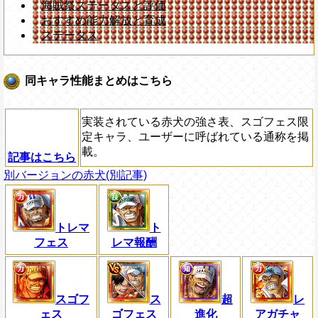
海賊祭ステータスと評価
おすすめ能力解放と育成
ステータス
同キャラ性能まとめはこちら
実装されている赤犬の強さ表、スゴフェス限
定キャラ、ユーザーに呼ばれている通称を掲
載。
記事はこちら
別バージョンの赤犬(別記事)
トレマ
ト
フェス
レマ報酬
スゴフ
ス
超
レ
ェス
ゴフェス
進化
アガチャ