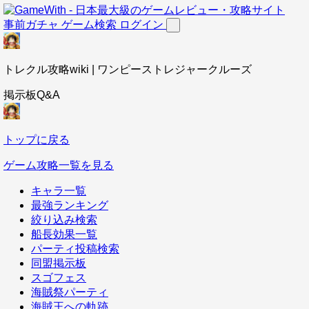
事前ガチャ
ゲーム検索
ログイン
トレクル攻略wiki | ワンピーストレジャークルーズ
掲示板Q&A
トップに戻る
ゲーム攻略一覧を見る
キャラ一覧
最強ランキング
絞り込み検索
船長効果一覧
パーティ投稿検索
同盟掲示板
スゴフェス
海賊祭パーティ
海賊王への軌跡