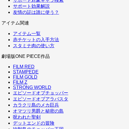
サポート対象キャラ検索
サポート効果解説
友情の証は誰に使う？
アイテム関連
アイテム一覧
赤チケットの入手方法
スタミナ肉の使い方
劇場版ONE PIECE作品
FILM RED
STAMPEDE
FILM GOLD
FILM Z
STRONG WORLD
エピソードオブチョッパー
エピソードオブアラバスタ
カラクリ島のメカ巨兵
オマツリ男爵と秘密の島
呪われた聖剣
デットエンドの冒険