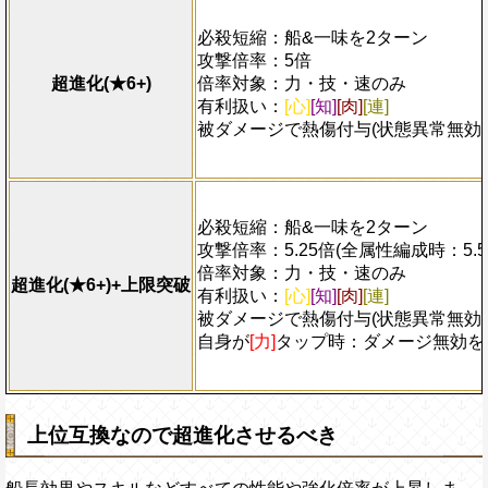
必殺短縮：船&一味を2ターン
攻撃倍率：5倍
超進化(★6+)
倍率対象：力・技・速のみ
有利扱い：
[心]
[知]
[肉]
[連]
被ダメージで熱傷付与(状態異常無効
必殺短縮：船&一味を2ターン
攻撃倍率：5.25倍(全属性編成時：5.5
倍率対象：力・技・速のみ
超進化(★6+)+上限突破
有利扱い：
[心]
[知]
[肉]
[連]
被ダメージで熱傷付与(状態異常無効
自身が
[力]
タップ時：ダメージ無効を-
上位互換なので超進化させるべき