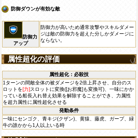
防御ダウンが有効な敵
防御力が高いため通常攻撃やスキルダメー
ジは敵の防御力を超えた分しかダメージに
防御力
ならない。
アップ
属性超化の評価
属性超化：必殺技
1ターンの間敵全体の被ダメージを2倍上昇させ、自分のス
ロットを
[力]
スロットに変換([お邪魔]も変換可)、一味にかか
っている船長入れ替え効果を解除することができ、力属性
を超力属性に属性超化させる
発動条件
一味にセンゴク、青キジ(クザン)、黄猿、藤虎、ガープ、緑
牛の誰かから1人以上いる時