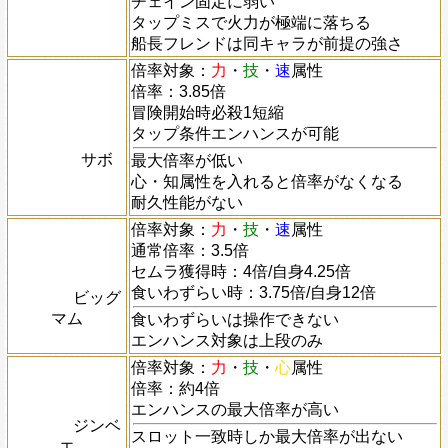
チェイン固定に弱い
タップミスで火力が極端に落ちる
船長フレンドは同キャラが前提の強さ
倍率対象：
力
・
技
・
速
属性
倍率：3.85倍
冒険開始時必殺1短縮
タップ条件エンハンスが可能
サボ
最大倍率が低い
心・知属性を入れると倍率がなくなる
耐久性能がない
倍率対象：
力
・
技
・
速
属性
通常倍率：3.5倍
セムラ獲得時：4倍/自身4.25倍
食いわずらい時：3.75倍/自身12倍
ビッグ
マム
食いわずらいは操作できない
エンハンス対象は上段のみ
倍率対象：
力
・
技
・
心
属性
倍率：約4倍
エンハンスの最大倍率が高い
ジンベ
スロット一致時しか最大倍率が出ない
エ