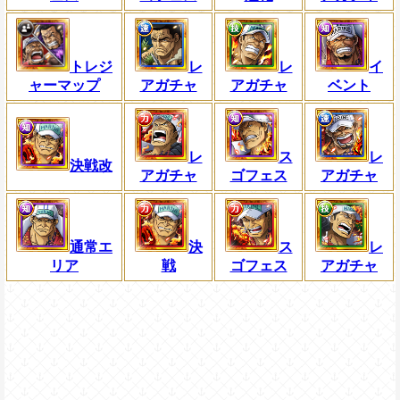
トレジ
レ
レ
イ
ャーマップ
アガチャ
アガチャ
ベント
レ
ス
レ
決戦改
アガチャ
ゴフェス
アガチャ
通常エ
決
ス
レ
リア
戦
ゴフェス
アガチャ