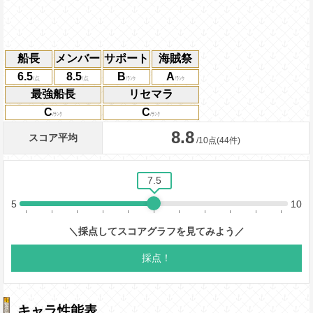
の間敵全体の防御力を0にし、一味
時、3ターンの間一味の攻撃を2.75
熱傷・防御力ダウン中の敵に与えるダ
船長
メンバー
サポート
海賊祭
になり、自分が船員の時は1ターン
Lv5
を入れ替えることができ、状態異常
6.5
8.5
B
A
異常無効以外の状態異常無効の効果
最強船長
リセマラ
ーンの間敵全体を熱傷状態にし、そ
C
C
ターンの間一味の攻撃を2.75倍、
防御力ダウン中の敵に与えるダメージ
る
海賊祭耐性：行動封じを回避、技属
メージを40%軽減、技属性に与える
増加する
キャラ性能表