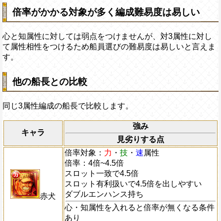
倍率がかかる対象が多く編成難易度は易しい
心と知属性に対しては弱点をつけませんが、対3属性に対し
て属性相性をつけるため船員選びの難易度は易しいと言えま
す。
他の船長との比較
同じ3属性編成の船長で比較します。
強み
キャラ
見劣りする点
倍率対象：
力
・
技
・
速
属性
倍率：4倍~4.5倍
スロット一致で4.5倍
スロット有利扱いで4.5倍を出しやすい
ダブルエンハンス持ち
赤犬
心・知属性を入れると倍率が無くなる条件
あり