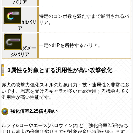
バリア
特定のコンボ数を満たすまで展開されるバ
hitバリ
リア。
ア
一定のHPを所持するバリア。
ダメー
ジバリア
3属性を対象とする汎用性が高い攻撃強化
赤犬の攻撃力強化スキルの対象は力・技・速属性と非常に多
いです。恩恵を受けるキャラが多いため活用する機会も多く
汎用性が高い性能です。
強化倍率2.25倍も強い
ルフィ&ローやエース(ハロウィン)など、強化倍率2.5倍持ち
よりも赤犬の倍率は劣りますが対象が多い特徴があります。