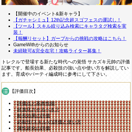
【開催中のイベント&新キャラ】
【ガチャシミュ】12th記念超スゴフェスの運試し！
【ツール】スキル絞り込み検索にキャラタグ検索を実
装！
【報酬リセット】ガープからの挑戦の攻略はこちら！
GameWithからのお知らせ
未経験可&完全在宅！攻略ライター募集！
トレクルで登場する新たな時代への覚悟 サカズキ元帥の評価
記事です。船長効果、必殺技の強い点や使い方を解説してい
ます。育成やパーティ編成時に参考にして下さい。
【評価目次】
評価点と基本性能
超進化させるべき？
船長効果の評価
必殺技(スキル)の評価と使い方
属性超化の評価