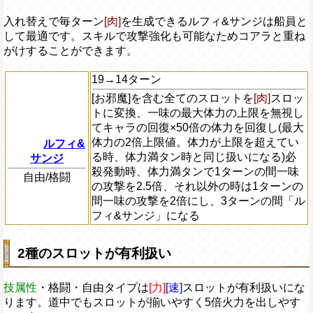
入れ替えで毎ターン
[肉]
を生成できるルフィ&サンジは船員と
して最適です。スキルで攻撃強化も可能なためコアラと重ね
がけすることができます。
19→14ターン
[お邪魔]を含む全てのスロットを
[肉]
スロッ
トに変換、一味の最大体力の上限を無視し
てキャラの回復×50倍の体力を回復し(最大
体力の2倍上限値。体力が上限を超えてい
ルフィ&
る時、体力満タン時と同じ扱いになる)必
サンジ
殺発動時、体力満タンで1ターンの間一味
自由/格闘
の攻撃を2.5倍、それ以外の時は1ターンの
間一味の攻撃を2倍にし、3ターンの間「ル
フィ&サンジ」になる
2種のスロットが有利扱い
技属性
・格闘・自由タイプは
[力]
[速]
スロットが有利扱いにな
ります。道中でもスロットが揃いやすく5倍火力を出しやす