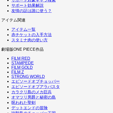
サポート対象キャラ検索
サポート効果解説
友情の証は誰に使う？
アイテム関連
アイテム一覧
赤チケットの入手方法
スタミナ肉の使い方
劇場版ONE PIECE作品
FILM RED
STAMPEDE
FILM GOLD
FILM Z
STRONG WORLD
エピソードオブチョッパー
エピソードオブアラバスタ
カラクリ島のメカ巨兵
オマツリ男爵と秘密の島
呪われた聖剣
デットエンドの冒険