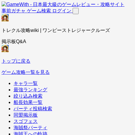
事前ガチャ
ゲーム検索
ログイン
トレクル攻略wiki | ワンピーストレジャークルーズ
掲示板Q&A
トップに戻る
ゲーム攻略一覧を見る
キャラ一覧
最強ランキング
絞り込み検索
船長効果一覧
パーティ投稿検索
同盟掲示板
スゴフェス
海賊祭パーティ
海賊王への軌跡