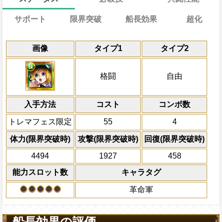
サポート
限界突破
船長効果
超化
能
通常
19→14ターン
共闘性能
通常時
効果
効果
限界突破
画像
タイプ1
タイプ2
習得する効果
力
自分の基礎体力と基礎回復力の12%をサ
受けるダメージを20%減らし、
一味の体力を20%増やし、一味の最大体
冒険開始時の必殺ター
通常時
技属性
・
の基礎体力と基礎回復力に上乗せする
キャラの攻撃をスロット一致時約5倍、通常
て体力を最大体力の30%回復（最大体力
格闘と自由タイプキャラの基礎体力
属性
キャラの攻撃を6倍
一味にかかっている
状態を10ターン回
船長効果
格闘
自由
を1.5倍にし、同属性・同タイプキャラは
力が上限を超えている時、体力満タン時
+75される
にし、他の属性キャラの
時、体力満タンで1ターンの間
対象
技属性
・格
も有利スロット扱いになり、一味は必殺
る）、
技属性
を
超技属性
倍、体力を1.25倍にす
に属性超化させ
キャラの通常攻撃による属性相性の影響を2
一味は
[技]
スロットも有利スロット扱
格闘と自由タイプ
10ターン回復する
入手方法
外の時は1ターンの間同属性・同タイプキ
コスト
ターン数：10
コンボ数
発動条件
回復無効状態5ターン回復する
による属性相性の影響を2.25倍、さらに
Lv上限突破
一味に格闘と自由タイプキャラが6人いる
全ての防御効果・防御
トレマフェス限定
55
4
の最大体力が40000より多い場合一味の
ャラを除く）
外のダメージを1にす
体力50%以下の時PERFECTならキャ
して体力を30000回復（最大体力の2倍
必殺技
て敵全体に200万ダ
体力(限界突破時)
攻撃(限界突破時)
回復(限界突破時)
の回復
限を超えている時、体力満タン時と同じ
プレイヤーの一味の属
ダメージを受けた次のターン、自分
4494
1927
458
味の最大体力が40000以下の場合最大体力
属性スロットに変換し
+300される/被ダメージ量上昇状態を
体力の上限を無視して体力を30000回復
ーンを2短縮する
能力スロット数
キャラタグ
2倍上限値。体力が上限を超えている時、
2ターンの間敵全体の
同じ扱いになる）
革命軍
アクション
を30%下げ、自由タイ
上限突破
げる
船長効果の評価