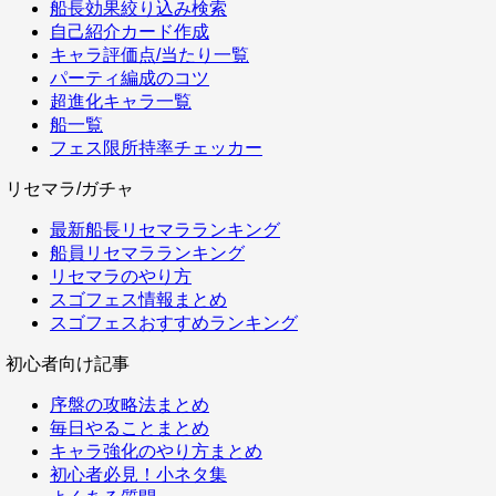
船長効果絞り込み検索
自己紹介カード作成
キャラ評価点/当たり一覧
パーティ編成のコツ
超進化キャラ一覧
船一覧
フェス限所持率チェッカー
リセマラ/ガチャ
最新船長リセマラランキング
船員リセマラランキング
リセマラのやり方
スゴフェス情報まとめ
スゴフェスおすすめランキング
初心者向け記事
序盤の攻略法まとめ
毎日やることまとめ
キャラ強化のやり方まとめ
初心者必見！小ネタ集