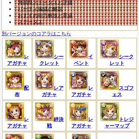
海賊祭ステータスと評価
パーティ編成の解説
おすすめ能力解放と育成
ステータス
別バージョンのコアラはこちら
レ
シー
イ
シーク
アガチャ
クレット
ベント
レット
配
レア
レ
スゴフ
布
ガチャ
アガチャ
ェス
レ
絆決
レ
トレジ
アガチャ
戦
アガチャ
ャーマップ