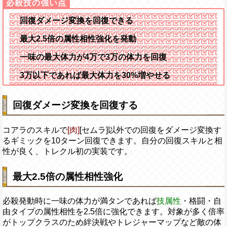
回復ダメージ変換を回復できる
最大2.5倍の属性相性強化を発動
一味の最大体力が4万で3万の体力を回復
3万以下であれば最大体力を30%増やせる
回復ダメージ変換を回復する
コアラのスキルで
[肉]
[セムラ]以外での回復をダメージ変換す
るギミックを10ターン回復できます。自分の回復スキルと相
性が良く、トレクル初の実装です。
最大2.5倍の属性相性強化
必殺発動時に一味の体力が満タンであれば
技属性
・格闘・自
由タイプの属性相性を2.5倍に強化できます。対象が多く倍率
がトップクラスのため絆決戦やトレジャーマップなど敵の体