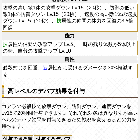
攻撃の高い敵1体の攻撃ダウン Lv.15（20秒）、防御の低い
敵1体の防御ダウン Lv.15（20秒）、速度の高い敵1体の速度
ダウン Lv.15（20秒）、
技
属性の仲間の体力を回復の3.5倍
回復
能力
技
属性の仲間の攻撃アップ Lv.5、一味の残り体数が5体以上
の時、自分の攻撃アップ Lv.10
耐性
必殺封じを回避、
速
属性から受けるダメージを30%軽減す
る
高レベルのデバフ効果を付与
コアラの必殺技で攻撃ダウン、防御ダウン、速度ダウンを
Lv15で20秒間付与できます。それぞれ対象は異なりすが高レ
ベルのデバフ効果を付与できるため戦況を変えるほどの力を
持ちます。
付与できる敵
付与するデバフ