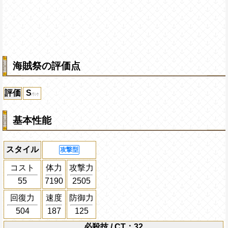
海賊祭の評価点
評価
S
基本性能
スタイル
攻撃型
コスト
体力
攻撃力
55
7190
2505
回復力
速度
防御力
504
187
125
必殺技 / CT：32