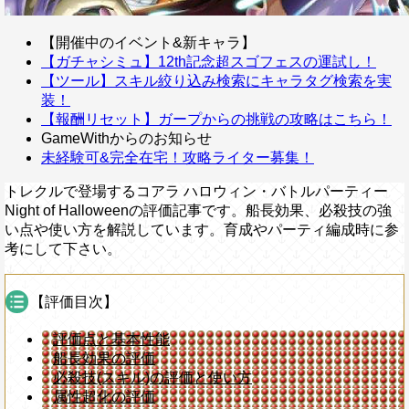
【開催中のイベント&新キャラ】
【ガチャシミュ】12th記念超スゴフェスの運試し！
【ツール】スキル絞り込み検索にキャラタグ検索を実
装！
【報酬リセット】ガープからの挑戦の攻略はこちら！
GameWithからのお知らせ
未経験可&完全在宅！攻略ライター募集！
トレクルで登場するコアラ ハロウィン・バトルパーティー
Night of Halloweenの評価記事です。船長効果、必殺技の強
い点や使い方を解説しています。育成やパーティ編成時に参
考にして下さい。
【評価目次】
評価点と基本性能
船長効果の評価
必殺技(スキル)の評価と使い方
属性超化の評価