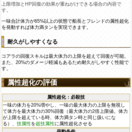
上限増加とHP回復の効果が重ねがけできる場合の内容で
す。
一味合計体力が65%以上の状態で船長とフレンドの属性超化
を発動すれば体力満タンを実現できます。
耐久がしやすくなる
コアラの回復スキルは最大体力の上限を超えて回復が可能。
また、20%のダメージ軽減もあるため耐久がしやすく性能で
す。
属性超化の評価
属性超化：必殺技
一味の体力を20%増やし、一味の最大体力の上限を無視し
て体力を最大体力の30%回復（最大体力の2倍上限値。体力
が上限を超えている時、体力満タン時と同じ扱いにな
る）、
技属性
を
超技属性
に属性超化させる
発動条件