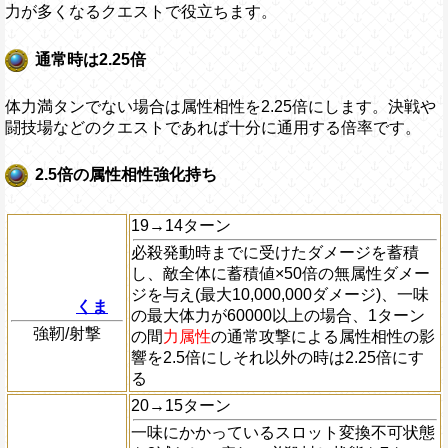
力が多くなるクエストで役立ちます。
通常時は2.25倍
体力満タンでない場合は属性相性を2.25倍にします。決戦や
闘技場などのクエストであれば十分に通用する倍率です。
2.5倍の属性相性強化持ち
19→14ターン
必殺発動時までに受けたダメージを蓄積
し、敵全体に蓄積値×50倍の無属性ダメー
ジを与え(最大10,000,000ダメージ)、一味
くま
の最大体力が60000以上の場合、1ターン
強靭/射撃
の間
力属性
の通常攻撃による属性相性の影
響を2.5倍にしそれ以外の時は2.25倍にす
る
20→15ターン
一味にかかっているスロット変換不可状態