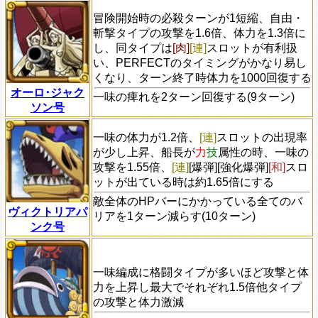
冒険開始時の必殺ターンが1短縮、自由・
斬撃タイプの攻撃を1.6倍、体力を1.3倍に
し、同タイプは
[肉]
[連]
スロットが有利扱
い、PERFECTのタイミングがかなり易し
くなり、ターン終了時体力を1000回復する
オーロ･ジャク
一味の痺れを2ターン回復する(9ターン)
ソン号
一味の体力が1.2倍、
[連]
スロットの出現率
が少し上昇、船長が
力
技
属性の時、一味の
攻撃を1.55倍、
[連]
[爆弾][強化爆弾]
[和]
スロ
ットが出ている時は約1.65倍にする
敵全体のHPバーにかかっている全てのバ
ヴィクトリアパ
リアを1ターン減らす(10ターン)
ンク号
一味編成に格闘タイプが多いほど攻撃と体
力を上昇し最大でそれぞれ1.5倍他タイプ
の攻撃と体力激減