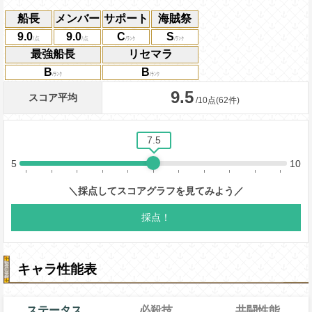
船長
メンバー
サポート
海賊祭
9.0
9.0
C
S
最強船長
リセマラ
B
B
キャラ性能表
ステータス
必殺技
共闘性能