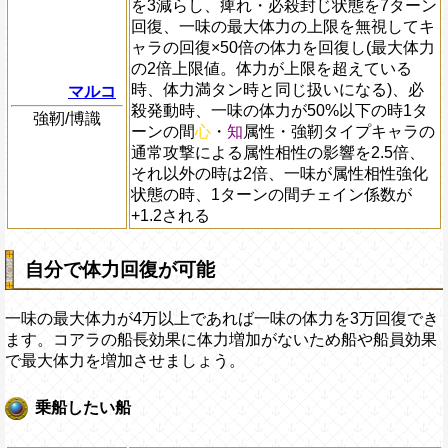
を3減らし、痺れ・必殺封じ状態を7ターン
回復、一味の最大体力の上限を無視してキ
ャラの回復×50倍の体力を回復し(最大体力
の2倍上限値。体力が上限を超えている
時、体力満タン時と同じ扱いになる)、必
マルコ
殺発動時、一味の体力が50%以下の時1タ
強靭/博識
ーンの間
心
・
知
属性・強靭タイプキャラの
通常攻撃による属性相性の影響を2.5倍、
それ以外の時は2倍、一味が属性相性強化
状態の時、1ターンの間チェイン係数が
+1.2される
自分で体力回復が可能
一味の最大体力が4万以上であれば一味の体力を3万回復でき
ます。コアラの船長効果に体力増加がないため船や船員効果
で最大体力を増加させましょう。
乗船したい船