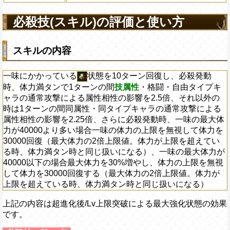
必殺技(スキル)の評価と使い方
スキルの内容
一味にかかっている
状態を10ターン回復し、必殺発動
時、体力満タンで1ターンの間
技属性
・格闘・自由タイプキ
ャラの通常攻撃による属性相性の影響を2.5倍、それ以外の
時は1ターンの間同属性・同タイプキャラの通常攻撃による
属性相性の影響を2.25倍、さらに必殺発動時、一味の最大体
力が40000より多い場合一味の体力の上限を無視して体力を
30000回復（最大体力の2倍上限値。体力が上限を超えてい
る時、体力満タン時と同じ扱いになる）、一味の最大体力が
40000以下の場合最大体力を30%増やし、体力の上限を無視
して体力を30000回復する（最大体力の2倍上限値。体力が
上限を超えている時、体力満タン時と同じ扱いになる）
上記の内容は超進化後/Lv上限突破による最大強化状態の効果
です。