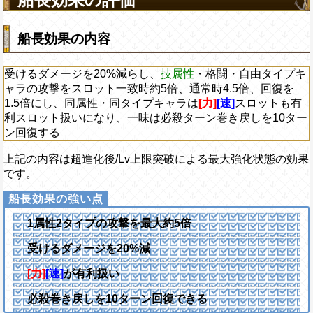
船長効果の内容
受けるダメージを20%減らし、
技属性
・格闘・自由タイプキ
ャラの攻撃をスロット一致時約5倍、通常時4.5倍、回復を
1.5倍にし、同属性・同タイプキャラは
[力]
[速]
スロットも有
利スロット扱いになり、一味は必殺ターン巻き戻しを10ター
ン回復する
上記の内容は超進化後/Lv上限突破による最大強化状態の効果
です。
1属性2タイプの攻撃を最大約5倍
受けるダメージを20%減
[力]
[速]
が有利扱い
必殺巻き戻しを10ターン回復できる