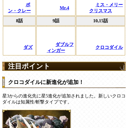
ボ
ミス・メリー
Mr.4
ン・クレー
クリスマス
8話
9話
10,15話
ダブルフ
ダズ
クロコダイル
ィンガー
注目ポイント
クロコダイルに新進化が追加！
星3からの進化先に星5進化が追加されました。新しいクロコ
ダイルは知属性/斬撃タイプです。