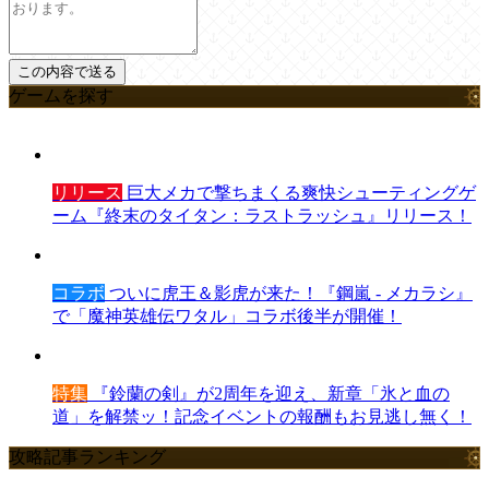
ゲームを探す
リリース
巨大メカで撃ちまくる爽快シューティングゲ
ーム『終末のタイタン：ラストラッシュ』リリース！
コラボ
ついに虎王＆影虎が来た！『鋼嵐 - メカラシ』
で「魔神英雄伝ワタル」コラボ後半が開催！
特集
『鈴蘭の剣』が2周年を迎え、新章「氷と血の
道」を解禁ッ！記念イベントの報酬もお見逃し無く！
攻略記事ランキング