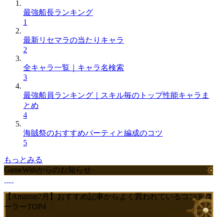
最強船長ランキング
1
最新リセマラの当たりキャラ
2
全キャラ一覧｜キャラ名検索
3
最強船員ランキング｜スキル毎のトップ性能キャラま
とめ
4
海賊祭のおすすめパーティと編成のコツ
5
もっとみる
GameWithからのお知らせ
【Amazon7月】おすすめ記事からよく買われているコントロ
ーラーTOP4