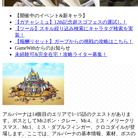
【開催中のイベント&新キャラ】
【ガチャシミュ】12th記念超スゴフェスの運試し！
【ツール】スキル絞り込み検索にキャラタグ検索を実
装！
【報酬リセット】ガープからの挑戦の攻略はこちら！
GameWithからのお知らせ
未経験可&完全在宅！攻略ライター募集！
アルバーナは14個目のエリアで1~15話のクエストがありま
す。ボスとしてMr.2ボン・クレー、Mr.4、ミス・メリークリ
スマス、Mr.1、ミス・ダブルフィンガー、クロコダイルが登
場します。ここでは、アルバーナの基本情報、素材、ボスの