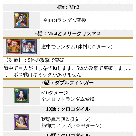
4話：Mr.2
[空][心]ランダム変換
6話：Mr.4とメリークリスマス
道中でランダム1体封じ(1ターン)
【対策】
：5体の攻撃で突破
道中で巨人が封じを発動します。5体の攻撃で突破しましょ
う。ボス戦はギミックがありません
9話：ダブルフィンガー
610ダメージ
全スロットランダム変換
10話：クロコダイル
状態異常無効(3ターン)
防御力アップ(1000/3ターン)
15話：クロコダイル