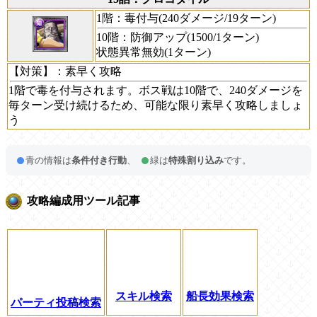
1階：毒付与(240ダメージ/19ターン)
10階：防御アップ(1500/1ターン)
状態異常無効(1ターン)
【対策】
：素早く攻略
1階で毒を付与されます。ボス戦は10階で、240ダメージを
毎ターン受け続けるため、可能な限り素早く攻略しましょ
う
青の情報は
条件付き行動
、
緑は
特殊割り込み
です。
攻略編成用ツール記事
スキル検索
船長効果検索
パーティ投稿検索