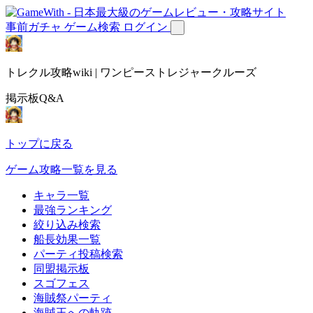
事前ガチャ
ゲーム検索
ログイン
トレクル攻略wiki | ワンピーストレジャークルーズ
掲示板Q&A
トップに戻る
ゲーム攻略一覧を見る
キャラ一覧
最強ランキング
絞り込み検索
船長効果一覧
パーティ投稿検索
同盟掲示板
スゴフェス
海賊祭パーティ
海賊王への軌跡