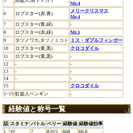
5
黒盗人,黒ヤドカリ
Mr.4
メリークリスマス
6
ロブスター(赤,青)
Mr.4
7
ロブスター(青,緑)
-
8
ロブスター(赤,緑)
Mr.1
9
タツノワカ,タツノミコト
ミス・ダブルフィンガー
10
ロブスター(黄,黒)
クロコダイル
11
ロブスター(黄,黒)
-
12
-
-
13
-
-
14
-
-
15
クロコダイル
1~15
虹盗人ペンギン
-
経験値と称号一覧
話
スタミナ
バトル
ベリー
経験値
経験値効率
1
10
7
8,015
668
66.8