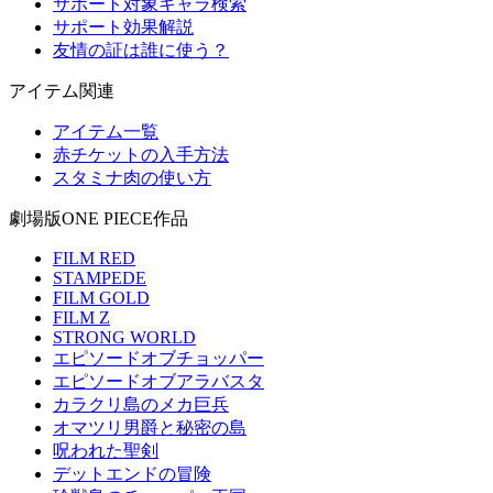
サポート対象キャラ検索
サポート効果解説
友情の証は誰に使う？
アイテム関連
アイテム一覧
赤チケットの入手方法
スタミナ肉の使い方
劇場版ONE PIECE作品
FILM RED
STAMPEDE
FILM GOLD
FILM Z
STRONG WORLD
エピソードオブチョッパー
エピソードオブアラバスタ
カラクリ島のメカ巨兵
オマツリ男爵と秘密の島
呪われた聖剣
デットエンドの冒険