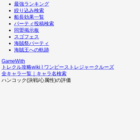
最強ランキング
絞り込み検索
船長効果一覧
パーティ投稿検索
同盟掲示板
スゴフェス
海賊祭パーティ
海賊王への軌跡
GameWith
トレクル攻略wiki | ワンピーストレジャークルーズ
全キャラ一覧｜キャラ名検索
ハンコック(決戦/心属性)の評価