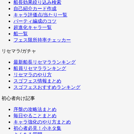
船長効果絞り込み検索
自己紹介カード作成
キャラ評価点/当たり一覧
パーティ編成のコツ
超進化キャラ一覧
船一覧
フェス限所持率チェッカー
リセマラ/ガチャ
最新船長リセマラランキング
船員リセマラランキング
リセマラのやり方
スゴフェス情報まとめ
スゴフェスおすすめランキング
初心者向け記事
序盤の攻略法まとめ
毎日やることまとめ
キャラ強化のやり方まとめ
初心者必見！小ネタ集