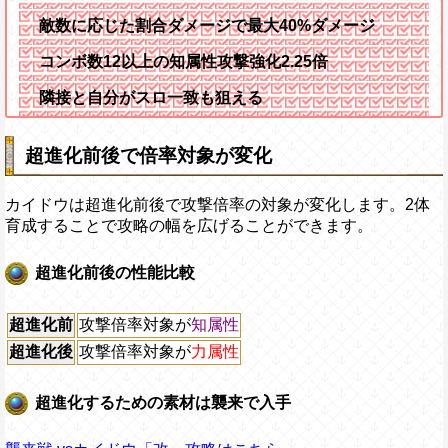
敵数に応じた割合ダメージで最大40%ダメージ
コンボ数12以上の知属性攻撃強化2.25倍
隣接と自分がスロ一致も狙える
超進化前後で倍率対象が変化
カイドウは超進化前後で攻撃倍率の対象が変化します。2体
育成することで攻略の幅を広げることができます。
超進化前後の性能比較
超進化前
攻撃倍率対象が
知属性
超進化後
攻撃倍率対象が
力属性
超進化するための素材は襲来で入手