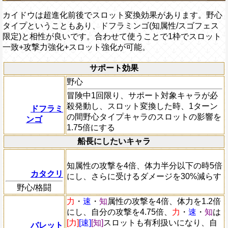
カイドウは超進化前後でスロット変換効果があります。野心
タイプということもあり、ドフラミンゴ(知属性/スゴフェス
限定)と相性が良いです。合わせて使うことで1枠でスロット
一致+攻撃力強化+スロット強化が可能。
サポート効果
野心
冒険中1回限り、サポート対象キャラが必
殺発動し、スロット変換した時、1ターン
ドフラミ
の間野心タイプキャラのスロットの影響を
ンゴ
1.75倍にする
船長にしたいキャラ
知属性の攻撃を4倍、体力半分以下の時5倍
カタクリ
にし、さらに受けるダメージを30%減らす
野心/格闘
力
・
速
・
知
属性の攻撃を4倍、体力を1.2倍
にし、自分の攻撃を4.75倍、
力
・
速
・
知
は
[力]
[速]
[知]
スロットも有利扱いになり、自
バレット