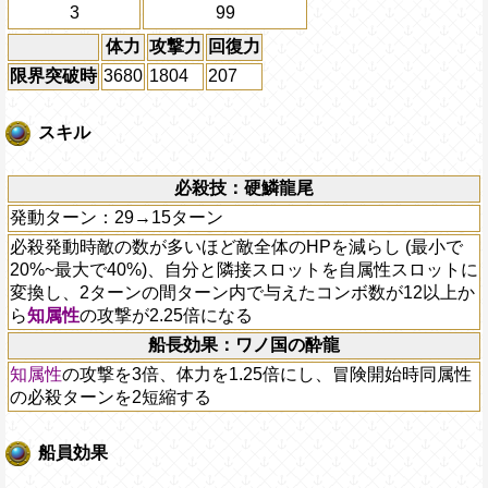
3
99
体力
攻撃力
回復力
限界突破時
3680
1804
207
スキル
必殺技：硬鱗龍尾
発動ターン：29→15ターン
必殺発動時敵の数が多いほど敵全体のHPを減らし (最小で
20%~最大で40%)、自分と隣接スロットを自属性スロットに
変換し、2ターンの間ターン内で与えたコンボ数が12以上か
ら
知属性
の攻撃が2.25倍になる
船長効果：ワノ国の酔龍
知属性
の攻撃を3倍、体力を1.25倍にし、冒険開始時同属性
の必殺ターンを2短縮する
船員効果