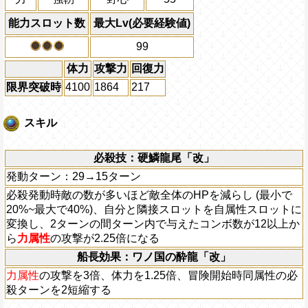
能力スロット数
最大Lv(必要経験値)
99
体力
攻撃力
回復力
限界突破時
4100
1864
217
スキル
必殺技：硬鱗龍尾「改」
発動ターン：29→15ターン
必殺発動時敵の数が多いほど敵全体のHPを減らし (最小で
20%~最大で40%)、自分と隣接スロットを自属性スロットに
変換し、2ターンの間ターン内で与えたコンボ数が12以上か
ら
力属性
の攻撃が2.25倍になる
船長効果：ワノ国の酔龍「改」
力属性
の攻撃を3倍、体力を1.25倍、冒険開始時同属性の必
殺ターンを2短縮する