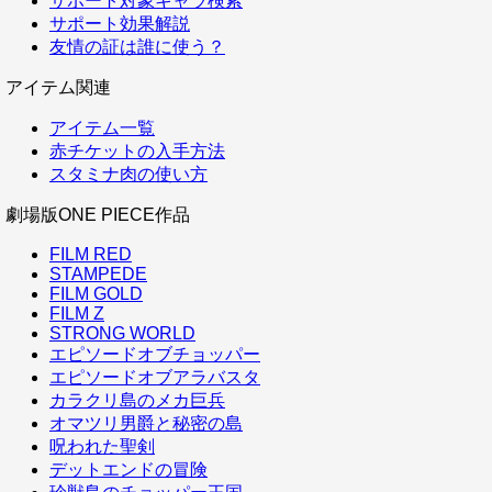
サポート対象キャラ検索
サポート効果解説
友情の証は誰に使う？
アイテム関連
アイテム一覧
赤チケットの入手方法
スタミナ肉の使い方
劇場版ONE PIECE作品
FILM RED
STAMPEDE
FILM GOLD
FILM Z
STRONG WORLD
エピソードオブチョッパー
エピソードオブアラバスタ
カラクリ島のメカ巨兵
オマツリ男爵と秘密の島
呪われた聖剣
デットエンドの冒険