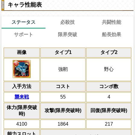
キャラ性能表
ステータス
必殺技
共闘性能
サポート
限界突破
船長効果
能
通常
29→15ターン
共闘性能
通常時
効果
限界突破
画像
タイプ1
タイプ2
習得する効果
力
自分の基礎ステータスの8%をサポート対
力属性
の攻撃を3倍、体力を1.25倍、冒
冒険開始時の必殺ター
通常時
ステータスに上乗せする
必殺ターンを2短縮する
自分の攻撃がPERFECT成功で次の
属性
キャラの攻撃を6倍
必殺発動時敵の数が多いほど敵全体のHPを
船長効果
強靭
野心
スロットが継続する
にし、他の属性キャラの
20%~最大で40%)、自分と隣接スロット
Lv上限突破
対象
倍、体力を1.25倍にす
に変換し、2ターンの間ターン内で与えた
自分は吹き飛ばされない
力属性 技属性 速属性属性
入手方法
上から
コスト
力属性
の攻撃が2.25倍になる
ターン数：10
コンボ数
自分のスロット封じを5ターン回復
全ての防御効果・防御
上限突破
襲来戦
55
4
外のダメージを1にす
ダメージを受けた次のターン、自分
必殺技
て敵全体に200万ダ
体力(限界突破
+200される/被ダメージ量上昇状態を
攻撃(限界突破時)
回復(限界突破時)
プレイヤーの一味の属
時)
属性スロットに変換し
4100
1864
217
ーンを2短縮する
能力スロット
2ターンの間敵全体の