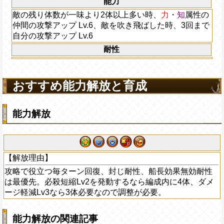
能力
敵の残り体数が一味より2体以上多い時、
力
・
知
属性の
仲間の攻撃アップ Lv.6、敵を吹き飛ばした時、3回まで
自分の攻撃アップ Lv.6
耐性
おすすめ能力解放と育成
能力解放
【解放理由】
攻略で役立つ毎ターン回復、封じ耐性、船長効果無効耐性
は最優先。必殺短縮Lv2を発動するなら編成内に4体、ダメ
ージ軽減Lv3なら3体必要なので調整が必要。
能力解放の関連記事