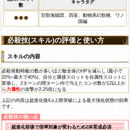
キャラタグ
数
アクション
を30%下げ、野心タイ
げる
百獣海賊団、四皇、動物系幻獣種、ワノ
国編
必殺技(スキル)の評価と使い方
スキルの内容
必殺発動時敵の数が多いほど敵全体のHPを減らし (最小で
20%~最大で40%)、自分と隣接スロットを自属性スロットに
変換し、2ターンの間ターン内で与えたコンボ数が12以上か
ら
力属性
の攻撃が2.25倍になる
上記の内容は超進化後/Lv上限突破による最大強化状態の効果
です。
超進化前後で倍率対象が変わるため2体育成必須