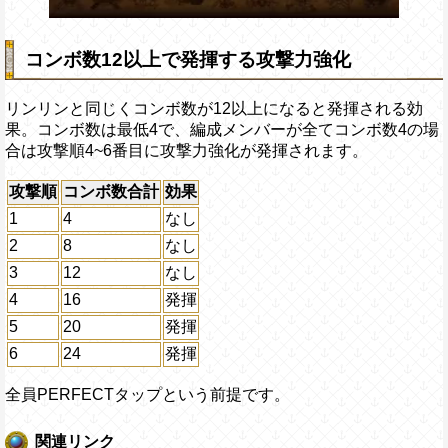
コンボ数12以上で発揮する攻撃力強化
リンリンと同じくコンボ数が12以上になると発揮される効
果。コンボ数は最低4で、編成メンバーが全てコンボ数4の場
合は攻撃順4~6番目に攻撃力強化が発揮されます。
攻撃順
コンボ数合計
効果
1
4
なし
2
8
なし
3
12
なし
4
16
発揮
5
20
発揮
6
24
発揮
全員PERFECTタップという前提です。
関連リンク