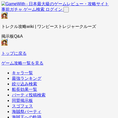
事前ガチャ
ゲーム検索
ログイン
トレクル攻略wiki | ワンピーストレジャークルーズ
掲示板Q&A
トップに戻る
ゲーム攻略一覧を見る
キャラ一覧
最強ランキング
絞り込み検索
船長効果一覧
パーティ投稿検索
同盟掲示板
スゴフェス
海賊祭パーティ
海賊王への軌跡