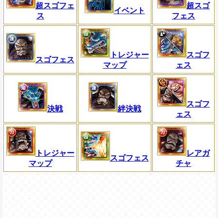
超スゴフェ
超スゴ
イベント
ス
フェス
トレジャー
スゴフ
スゴフェス
マップ
ェス
スゴフ
決戦
絆決戦
ェス
トレジャー
レアガ
スゴフェス
マップ
チャ