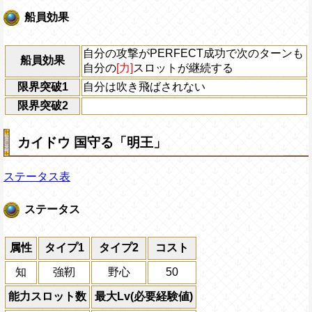
船員効果
自分の攻撃がPERFECT成功で次のターンも
船員効果
自分の
[力]
スロットが継続する
限界突破1
自分は吹き飛ばされない
限界突破2
カイドウ 国守る「明王」
ステータス表
ステータス
属性
タイプ1
タイプ2
コスト
知
強靭
野心
50
能力スロット数
最大Lv(必要経験値)