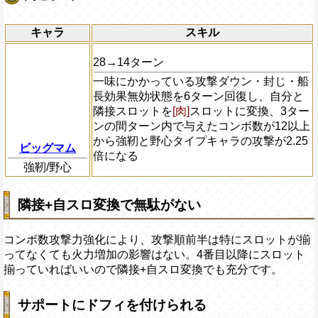
キャラ
スキル
28→14ターン
一味にかかっている攻撃ダウン・封じ・船
長効果無効状態を6ターン回復し、自分と
隣接スロットを
[肉]
スロットに変換、3ター
ンの間ターン内で与えたコンボ数が12以上
から強靭と野心タイプキャラの攻撃が2.25
ビッグマム
倍になる
強靭/野心
隣接+自スロ変換で無駄がない
コンボ数攻撃力強化により、攻撃順前半は特にスロットが揃
ってなくても火力増加の影響はない。4番目以降にスロット
揃っていればいいので隣接+自スロ変換でも充分です。
サポートにドフィを付けられる