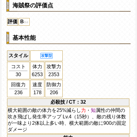
海賊祭の評価点
評価
B
基本性能
スタイル
攻撃型
コスト
体力
攻撃力
30
6253
2353
回復力
速度
防御力
236
178
206
必殺技 / CT：32
横大範囲の敵の体力を25%減らし
力
・
知
属性の仲間の
吹き飛ばし発生率アップ Lv.4（15秒）、敵の残り体数
が一味より2体以上多い時、横大範囲の敵に900の固定
ダメージ