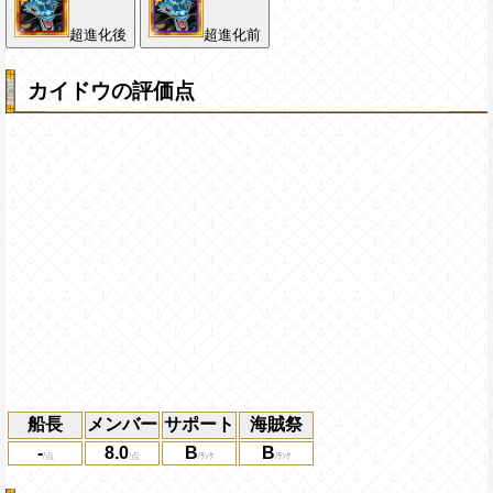
超進化後
超進化前
カイドウの評価点
船長
メンバー
サポート
海賊祭
-
8.0
B
B