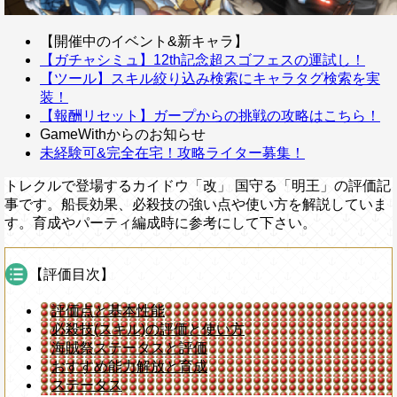
【開催中のイベント&新キャラ】
【ガチャシミュ】12th記念超スゴフェスの運試し！
【ツール】スキル絞り込み検索にキャラタグ検索を実
装！
【報酬リセット】ガープからの挑戦の攻略はこちら！
GameWithからのお知らせ
未経験可&完全在宅！攻略ライター募集！
トレクルで登場するカイドウ「改」 国守る「明王」の評価記
事です。船長効果、必殺技の強い点や使い方を解説していま
す。育成やパーティ編成時に参考にして下さい。
【評価目次】
評価点と基本性能
必殺技(スキル)の評価と使い方
海賊祭ステータスと評価
おすすめ能力解放と育成
ステータス