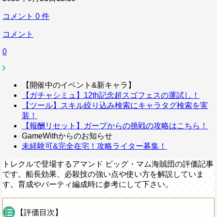
コメント
0
件
コメント
0
【開催中のイベント&新キャラ】
【ガチャシミュ】12th記念超スゴフェスの運試し！
【ツール】スキル絞り込み検索にキャラタグ検索を実
装！
【報酬リセット】ガープからの挑戦の攻略はこちら！
GameWithからのお知らせ
未経験可&完全在宅！攻略ライター募集！
トレクルで登場するアマンド ビッグ・マム海賊団の評価記事
です。船長効果、必殺技の強い点や使い方を解説していま
す。育成やパーティ編成時に参考にして下さい。
【評価目次】