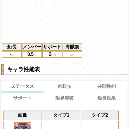
船長
メンバー
サポート
海賊祭
-
8.5
B
キャラ性能表
ステータス
必殺技
共闘性能
サポート
限界突破
船長効果
20→13
能
共闘性能
通常時
効果
画像
タイプ1
タイプ2
通常
限界突破
習得する効果
37→30ターン
力
心属性
斬撃タイプキャラの攻撃を2.75倍にし、
から受けるダメージを5%減らし、
冒険開始時の必殺ター
通常時
力と基礎体力の7%をサポート対象キャラ
する
属性
キャラの攻撃を6倍