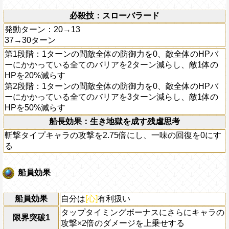
必殺技：スローバラード
発動ターン：20→13
37→30ターン
第1段階：1ターンの間敵全体の防御力を0、敵全体のHPバ
ーにかかっている全てのバリアを2ターン減らし、敵1体の
HPを20%減らす
第2段階：1ターンの間敵全体の防御力を0、敵全体のHPバ
ーにかかっている全てのバリアを3ターン減らし、敵1体の
HPを50%減らす
船長効果：生き地獄を成す残虐思考
斬撃タイプキャラの攻撃を2.75倍にし、一味の回復を0にす
る
船員効果
船員効果
自分は
[心]
有利扱い
タップタイミングボーナスにさらにキャラの
限界突破1
攻撃×2倍のダメージを上乗せする