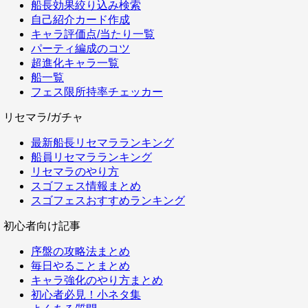
船長効果絞り込み検索
自己紹介カード作成
キャラ評価点/当たり一覧
パーティ編成のコツ
超進化キャラ一覧
船一覧
フェス限所持率チェッカー
リセマラ/ガチャ
最新船長リセマラランキング
船員リセマラランキング
リセマラのやり方
スゴフェス情報まとめ
スゴフェスおすすめランキング
初心者向け記事
序盤の攻略法まとめ
毎日やることまとめ
キャラ強化のやり方まとめ
初心者必見！小ネタ集