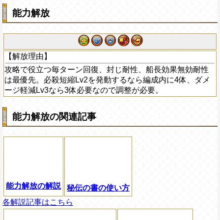
能力解放
【解放理由】
攻略で役立つ毎ターン回復、封じ耐性、船長効果無効耐性
は最優先。必殺短縮Lv2を発動するなら編成内に4体、ダメ
ージ軽減Lv3なら3体必要なので調整が必要。
能力解放の関連記事
能力解放の解説
秘伝の書の使い方
各解説記事はこちら