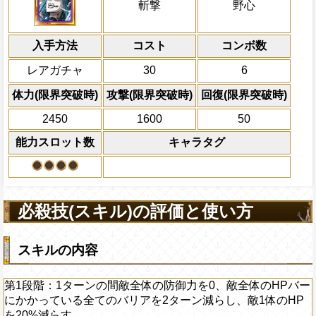
自分は
[心]
有利扱い
船長効果
斬撃
野心
基礎体力に上乗せする
にし、他の属性キャラの
第1段階：1ターンの間敵全体の防御力を0
Lv上限突破
タップタイミングボーナスにさらにキ
倍、体力を1.25倍にす
ーにかかっている全てのバリアを2ターン
対象
のダメージを上乗せする
HPを20%減らす
入手方法
コスト
ターン数：8
コンボ数
ボビン モンドール オペラ ガレット
第2段階：1ターンの間敵全体の防御力を0
心属性
の被ダメ5%減
敵1体のHPを25%減
レアガチャ
30
6
ーにかかっている全てのバリアを3ターン
体力の上限を無視して
ダメージを受けた次のターン、自分
HPを50%減らす
×30倍の全プレイヤ
体力(限界突破時)
攻撃(限界突破時)
回復(限界突破時)
+200される/被ダメージ量上昇状態を
必殺技
上限突破
(最大体力の2倍上限
2450
1600
50
えている時、体力満タ
になる)、全プレイヤ
能力スロット数
キャラタグ
果無効を2ターン回復
2ターンの間敵全体の
アクション
を30%下げ、野心タイ
げる
必殺技(スキル)の評価と使い方
スキルの内容
第1段階：1ターンの間敵全体の防御力を0、敵全体のHPバー
にかかっている全てのバリアを2ターン減らし、敵1体のHP
を20%減らす