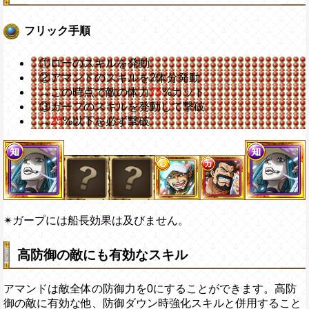
フリック手順
①ローのスキルを発動
②アマンドのスキルを2体分発動
→この時点で敵の体力
75
%カット
③ガープのスキルを発動して撃破
→
25
%以下を必ず撃破
✴︎ガープには船長効果は及びません。
高防御の敵にも有効なスキル
アマンドは敵全体の防御力を0にすることができます。高防
御の敵に有効な他、防御ダウン時強化スキルと併用すること