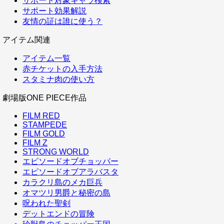
サポート対象キャラ検索
サポート効果解説
友情の証は誰に使う？
アイテム関連
アイテム一覧
赤チケットの入手方法
スタミナ肉の使い方
劇場版ONE PIECE作品
FILM RED
STAMPEDE
FILM GOLD
FILM Z
STRONG WORLD
エピソードオブチョッパー
エピソードオブアラバスタ
カラクリ島のメカ巨兵
オマツリ男爵と秘密の島
呪われた聖剣
デットエンドの冒険