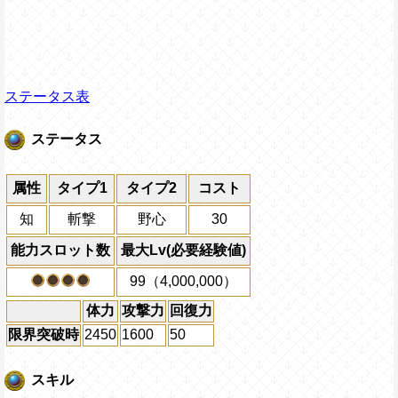
ステータス表
ステータス
属性
タイプ1
タイプ2
コスト
知
斬撃
野心
30
能力スロット数
最大Lv(必要経験値)
99（4,000,000）
体力
攻撃力
回復力
限界突破時
2450
1600
50
スキル