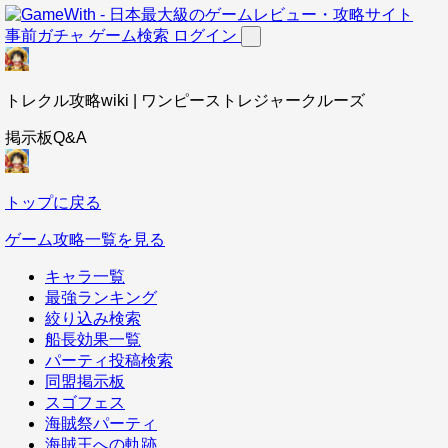
事前ガチャ
ゲーム検索
ログイン
トレクル攻略wiki | ワンピーストレジャークルーズ
掲示板Q&A
トップに戻る
ゲーム攻略一覧を見る
キャラ一覧
最強ランキング
絞り込み検索
船長効果一覧
パーティ投稿検索
同盟掲示板
スゴフェス
海賊祭パーティ
海賊王への軌跡