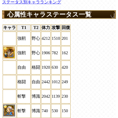
ステータス別キャラランキング
心属性キャラステータス一覧
キャラ
T1
T2
体力
攻撃
回復
強靭
野心
4212
1510
201
強靭
野心
1906
782
162
自由
格闘
1920
630
420
格闘
自由
2442
1012
249
斬撃
博識
2042
1139
230
斬撃
博識
740
530
150