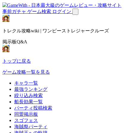
事前ガチャ
ゲーム検索
ログイン
トレクル攻略wiki | ワンピーストレジャークルーズ
掲示板Q&A
トップに戻る
ゲーム攻略一覧を見る
キャラ一覧
最強ランキング
絞り込み検索
船長効果一覧
パーティ投稿検索
同盟掲示板
スゴフェス
海賊祭パーティ
海賊王への軌跡