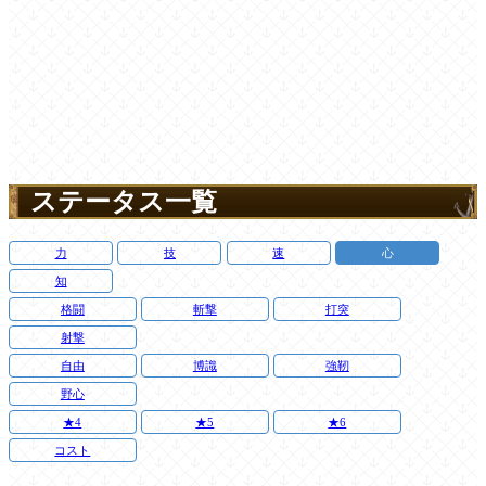
ステータス一覧
力
技
速
心
知
格闘
斬撃
打突
射撃
自由
博識
強靭
野心
★4
★5
★6
コスト