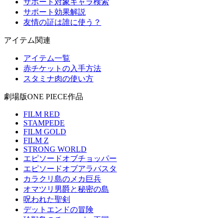
サポート対象キャラ検索
サポート効果解説
友情の証は誰に使う？
アイテム関連
アイテム一覧
赤チケットの入手方法
スタミナ肉の使い方
劇場版ONE PIECE作品
FILM RED
STAMPEDE
FILM GOLD
FILM Z
STRONG WORLD
エピソードオブチョッパー
エピソードオブアラバスタ
カラクリ島のメカ巨兵
オマツリ男爵と秘密の島
呪われた聖剣
デットエンドの冒険