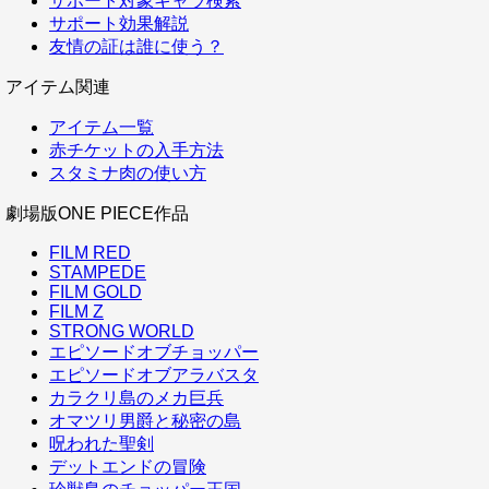
サポート対象キャラ検索
サポート効果解説
友情の証は誰に使う？
アイテム関連
アイテム一覧
赤チケットの入手方法
スタミナ肉の使い方
劇場版ONE PIECE作品
FILM RED
STAMPEDE
FILM GOLD
FILM Z
STRONG WORLD
エピソードオブチョッパー
エピソードオブアラバスタ
カラクリ島のメカ巨兵
オマツリ男爵と秘密の島
呪われた聖剣
デットエンドの冒険