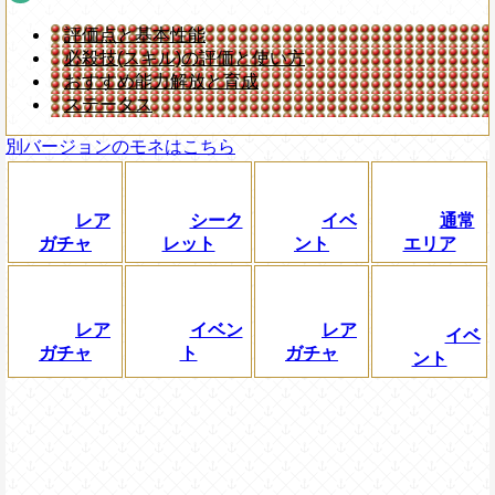
評価点と基本性能
必殺技(スキル)の評価と使い方
おすすめ能力解放と育成
ステータス
別バージョンのモネはこちら
レア
シーク
イベ
通常
ガチャ
レット
ント
エリア
レア
イベン
レア
イベ
ガチャ
ト
ガチャ
ント