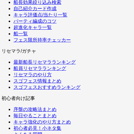
船長効果絞り込み検索
自己紹介カード作成
キャラ評価点/当たり一覧
パーティ編成のコツ
超進化キャラ一覧
船一覧
フェス限所持率チェッカー
リセマラ/ガチャ
最新船長リセマラランキング
船員リセマラランキング
リセマラのやり方
スゴフェス情報まとめ
スゴフェスおすすめランキング
初心者向け記事
序盤の攻略法まとめ
毎日やることまとめ
キャラ強化のやり方まとめ
初心者必見！小ネタ集