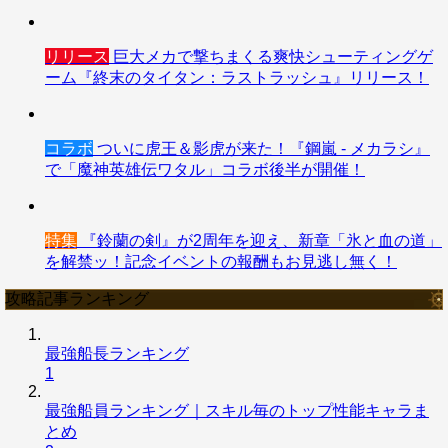
リリース
巨大メカで撃ちまくる爽快シューティングゲ
ーム『終末のタイタン：ラストラッシュ』リリース！
コラボ
ついに虎王＆影虎が来た！『鋼嵐 - メカラシ』
で「魔神英雄伝ワタル」コラボ後半が開催！
特集
『鈴蘭の剣』が2周年を迎え、新章「氷と血の道」
を解禁ッ！記念イベントの報酬もお見逃し無く！
攻略記事ランキング
最強船長ランキング
1
最強船員ランキング｜スキル毎のトップ性能キャラま
とめ