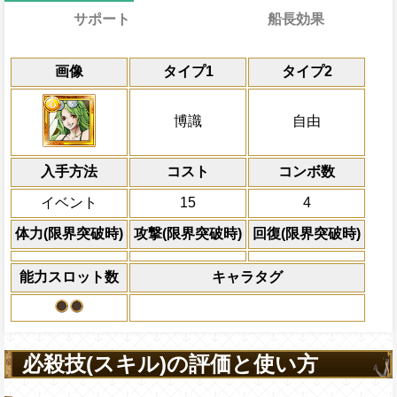
サポート
船長効果
通常
22→15ターン
共闘性能
通常時
効果
限界突破
画像
タイプ1
タイプ2
自分の基礎回復力の9%をサポート対象キ
博識と自由タイプキャラの攻撃と回復を各々
冒険開始時の必殺ター
通常時
力に上乗せする
属性
キャラの攻撃を6倍
キャラの回復x10倍の体力を回復し、1タ
Lv上限突破
船長効果
博識
自由
にし、他の属性キャラの
プキャラの攻撃と回復を1.5倍にする
対象
倍、体力を1.25倍にす
シーザー ヴェルゴ
上限突破
入手方法
コスト
ターン数：8
コンボ数
敵1体のHPを25%減
イベント
15
4
体力の上限を無視して
×30倍の全プレイヤ
体力(限界突破時)
攻撃(限界突破時)
回復(限界突破時)
必殺技
(最大体力の2倍上限
えている時、体力満タ
能力スロット数
キャラタグ
になる)、全プレイヤ
果無効を2ターン回復
2ターンの間敵全体の
アクション
を30%下げ、自由タイ
必殺技(スキル)の評価と使い方
げる