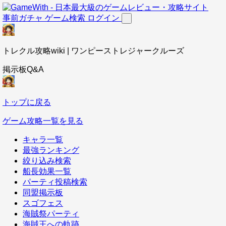
事前ガチャ
ゲーム検索
ログイン
トレクル攻略wiki | ワンピーストレジャークルーズ
掲示板Q&A
トップに戻る
ゲーム攻略一覧を見る
キャラ一覧
最強ランキング
絞り込み検索
船長効果一覧
パーティ投稿検索
同盟掲示板
スゴフェス
海賊祭パーティ
海賊王への軌跡