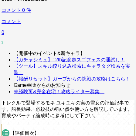
コメント
0
件
コメント
0
【開催中のイベント&新キャラ】
【ガチャシミュ】12th記念超スゴフェスの運試し！
【ツール】スキル絞り込み検索にキャラタグ検索を実
装！
【報酬リセット】ガープからの挑戦の攻略はこちら！
GameWithからのお知らせ
未経験可&完全在宅！攻略ライター募集！
トレクルで登場するモネ ユキユキの実の雪女の評価記事で
す。船長効果、必殺技の強い点や使い方を解説しています。
育成やパーティ編成時に参考にして下さい。
【評価目次】