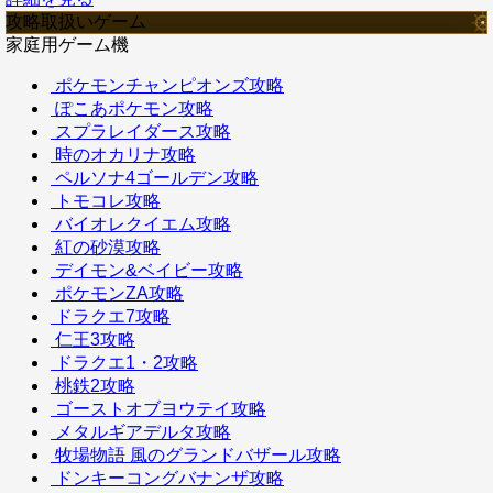
攻略取扱いゲーム
家庭用ゲーム機
ポケモンチャンピオンズ攻略
ぽこあポケモン攻略
スプラレイダース攻略
時のオカリナ攻略
ペルソナ4ゴールデン攻略
トモコレ攻略
バイオレクイエム攻略
紅の砂漠攻略
デイモン&ベイビー攻略
ポケモンZA攻略
ドラクエ7攻略
仁王3攻略
ドラクエ1・2攻略
桃鉄2攻略
ゴーストオブヨウテイ攻略
メタルギアデルタ攻略
牧場物語 風のグランドバザール攻略
ドンキーコングバナンザ攻略