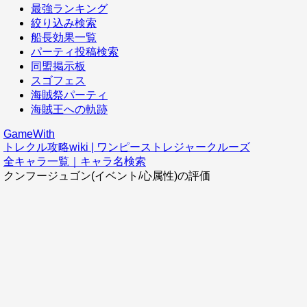
最強ランキング
絞り込み検索
船長効果一覧
パーティ投稿検索
同盟掲示板
スゴフェス
海賊祭パーティ
海賊王への軌跡
GameWith
トレクル攻略wiki | ワンピーストレジャークルーズ
全キャラ一覧｜キャラ名検索
クンフージュゴン(イベント/心属性)の評価