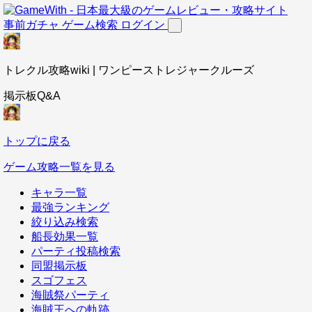
事前ガチャ
ゲーム検索
ログイン
トレクル攻略wiki | ワンピーストレジャークルーズ
掲示板Q&A
トップに戻る
ゲーム攻略一覧を見る
キャラ一覧
最強ランキング
絞り込み検索
船長効果一覧
パーティ投稿検索
同盟掲示板
スゴフェス
海賊祭パーティ
海賊王への軌跡