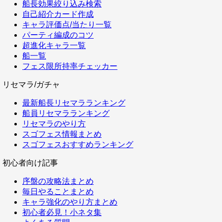
船長効果絞り込み検索
自己紹介カード作成
キャラ評価点/当たり一覧
パーティ編成のコツ
超進化キャラ一覧
船一覧
フェス限所持率チェッカー
リセマラ/ガチャ
最新船長リセマラランキング
船員リセマラランキング
リセマラのやり方
スゴフェス情報まとめ
スゴフェスおすすめランキング
初心者向け記事
序盤の攻略法まとめ
毎日やることまとめ
キャラ強化のやり方まとめ
初心者必見！小ネタ集