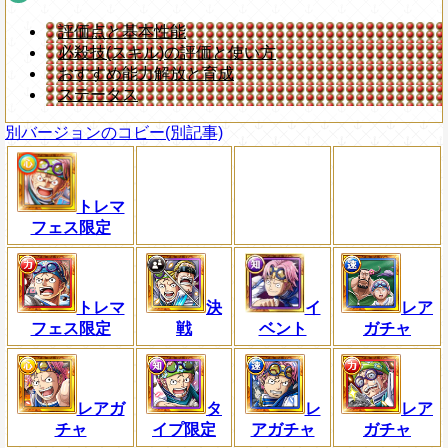
評価点と基本性能
必殺技(スキル)の評価と使い方
おすすめ能力解放と育成
ステータス
別バージョンのコビー(別記事)
トレマ
フェス限定
トレマ
決
イ
レア
フェス限定
戦
ベント
ガチャ
レアガ
タ
レ
レア
チャ
イプ限定
アガチャ
ガチャ