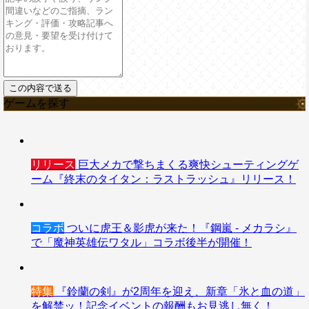
ゲームを探す
リリース
巨大メカで撃ちまくる爽快シューティングゲ
ーム『終末のタイタン：ラストラッシュ』リリース！
コラボ
ついに虎王＆影虎が来た！『鋼嵐 - メカラシ』
で「魔神英雄伝ワタル」コラボ後半が開催！
特集
『鈴蘭の剣』が2周年を迎え、新章「氷と血の道」
を解禁ッ！記念イベントの報酬もお見逃し無く！