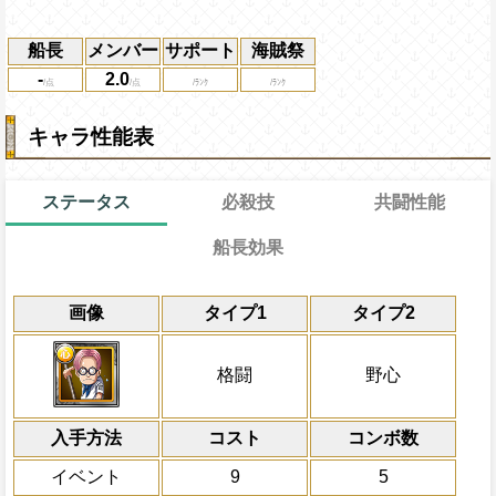
船長
メンバー
サポート
海賊祭
-
2.0
キャラ性能表
ステータス
必殺技
共闘性能
船長効果
通常
13→7ターン
通常時
限界突破
共闘性能
-
画像
タイプ1
タイプ2
ターン終了後にキャラの回復×2倍の体力
冒険開始時の必殺ター
通常時
属性
キャラの攻撃を6倍
[肉]
スロットを
[連]
に変換する
Lv上限突破
船長効果
格闘
野心
にし、他の属性キャラの
上限突破
倍、体力を1.25倍にす
入手方法
コスト
ターン数：8
コンボ数
敵1体のHPを25%減
イベント
9
5
体力の上限を無視して