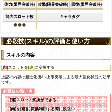
×30倍の全プレイヤ
体力(限界突破時)
攻撃(限界突破時)
回復(限界突破時)
必殺技
(最大体力の2倍上限
えている時、体力満タ
能力スロット数
キャラタグ
になる)、全プレイヤ
果無効を2ターン回復
2ターンの間敵全体の
アクション
を30%下げ、野心タイ
必殺技(スキル)の評価と使い方
げる
スキルの内容
[肉]
スロットを
[連]
に変換する
上記の内容は超進化後/Lv上限突破による最大強化状態の効果
です。
[連]スロット変換ができる
[肉]を[連]に変換利用する際に役立つ