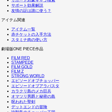
サポート対象キャラ検索
サポート効果解説
友情の証は誰に使う？
アイテム関連
アイテム一覧
赤チケットの入手方法
スタミナ肉の使い方
劇場版ONE PIECE作品
FILM RED
STAMPEDE
FILM GOLD
FILM Z
STRONG WORLD
エピソードオブチョッパー
エピソードオブアラバスタ
カラクリ島のメカ巨兵
オマツリ男爵と秘密の島
呪われた聖剣
デットエンドの冒険