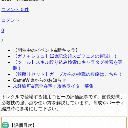
コメント
0
件
コメント
0
【開催中のイベント&新キャラ】
【ガチャシミュ】12th記念超スゴフェスの運試し！
【ツール】スキル絞り込み検索にキャラタグ検索を実
装！
【報酬リセット】ガープからの挑戦の攻略はこちら！
GameWithからのお知らせ
未経験可&完全在宅！攻略ライター募集！
トレクルで登場する雑用コビーの評価記事です。船長効果、
必殺技の強い点や使い方を解説しています。育成やパーティ
編成時に参考にして下さい。
【評価目次】