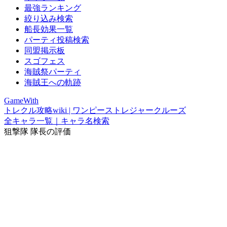
最強ランキング
絞り込み検索
船長効果一覧
パーティ投稿検索
同盟掲示板
スゴフェス
海賊祭パーティ
海賊王への軌跡
GameWith
トレクル攻略wiki | ワンピーストレジャークルーズ
全キャラ一覧｜キャラ名検索
狙撃隊 隊長の評価