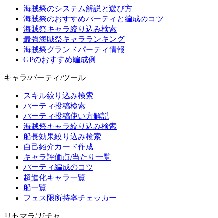
海賊祭のシステム解説と遊び方
海賊祭のおすすめパーティと編成のコツ
海賊祭キャラ絞り込み検索
最強海賊祭キャラランキング
海賊祭グランドパーティ情報
GPのおすすめ編成例
キャラ/パーティ/ツール
スキル絞り込み検索
パーティ投稿検索
パーティ投稿使い方解説
海賊祭キャラ絞り込み検索
船長効果絞り込み検索
自己紹介カード作成
キャラ評価点/当たり一覧
パーティ編成のコツ
超進化キャラ一覧
船一覧
フェス限所持率チェッカー
リセマラ/ガチャ