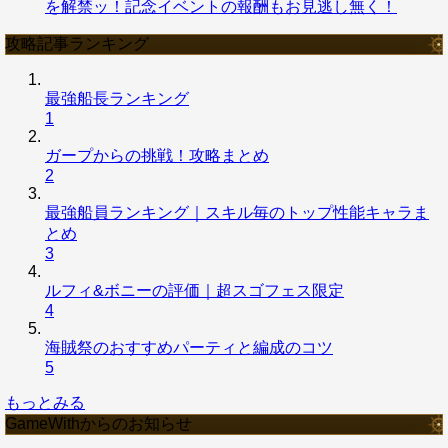
を解禁ッ！記念イベントの報酬もお見逃し無く！
攻略記事ランキング
最強船長ランキング
1
ガープからの挑戦！攻略まとめ
2
最強船員ランキング｜スキル毎のトップ性能キャラま
とめ
3
ルフィ&ボニーの評価｜超スゴフェス限定
4
海賊祭のおすすめパーティと編成のコツ
5
もっとみる
GameWithからのお知らせ