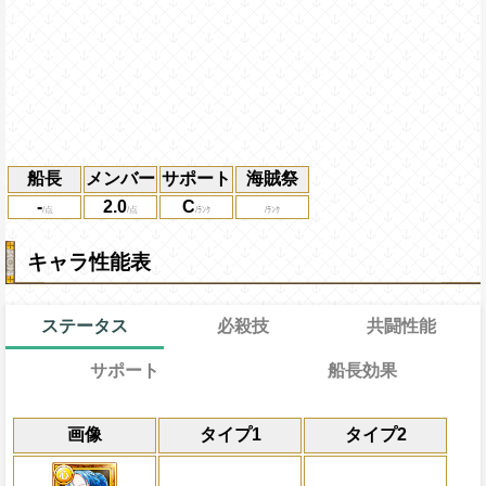
船長
メンバー
サポート
海賊祭
-
2.0
C
キャラ性能表
ステータス
必殺技
共闘性能
サポート
船長効果
通常
25→16ターン
通常時
共闘性能
効果
限界突破
画像
タイプ1
タイプ2
自分の基礎回復力の9%をサポート対象キ
ターン終了後にキャラの回復×3倍の体力
冒険開始時の必殺ター
通常時
力に上乗せする
属性
キャラの攻撃を6倍