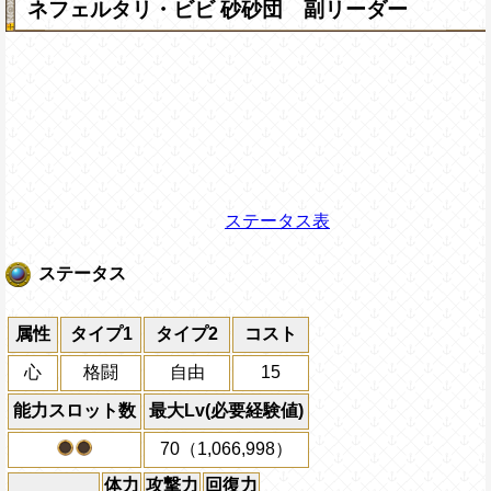
ネフェルタリ・ビビ 砂砂団 副リーダー
ステータス表
ステータス
属性
タイプ1
タイプ2
コスト
心
格闘
自由
15
能力スロット数
最大Lv(必要経験値)
70（1,066,998）
体力
攻撃力
回復力