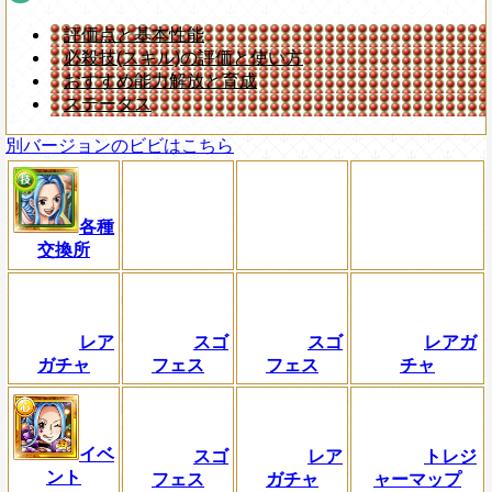
評価点と基本性能
必殺技(スキル)の評価と使い方
おすすめ能力解放と育成
ステータス
別バージョンのビビはこちら
各種
交換所
レア
スゴ
スゴ
レアガ
ガチャ
フェス
フェス
チャ
イベ
スゴ
レア
トレジ
ント
フェス
ガチャ
ャーマップ