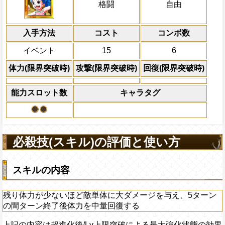
残り体力が少ないほど敵単体に大ダメージ
Lv上限突破
船長効果
格闘
自由
にし、他の属性キャラの
ンの間ターン終了後体力を中量回復する
対象
倍、体力を1.25倍にす
コーザ
上限突破
入手方法
コスト
ターン数：8
コンボ数
敵1体のHPを25%減
イベント
15
6
体力の上限を無視して
×30倍の全プレイヤ
体力(限界突破時)
攻撃(限界突破時)
回復(限界突破時)
必殺技
(最大体力の2倍上限
えている時、体力満タ
能力スロット数
キャラタグ
になる)、全プレイヤ
果無効を2ターン回復
2ターンの間敵全体の
アクション
を30%下げ、自由タイ
必殺技(スキル)の評価と使い方
げる
スキルの内容
残り体力が少ないほど敵単体に大ダメージを与え、5ターン
の間ターン終了後体力を中量回復する
上記の内容は超進化後/Lv上限突破による最大強化状態の効果