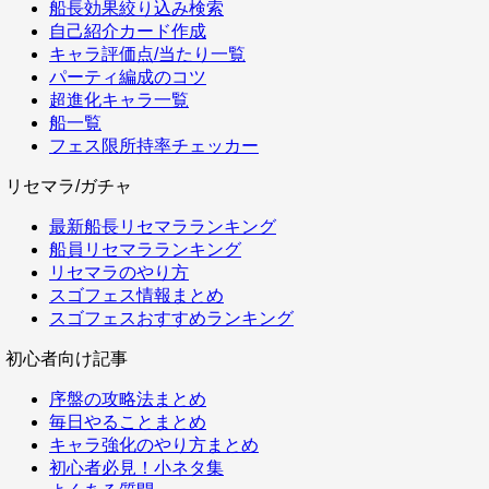
船長効果絞り込み検索
自己紹介カード作成
キャラ評価点/当たり一覧
パーティ編成のコツ
超進化キャラ一覧
船一覧
フェス限所持率チェッカー
リセマラ/ガチャ
最新船長リセマラランキング
船員リセマラランキング
リセマラのやり方
スゴフェス情報まとめ
スゴフェスおすすめランキング
初心者向け記事
序盤の攻略法まとめ
毎日やることまとめ
キャラ強化のやり方まとめ
初心者必見！小ネタ集