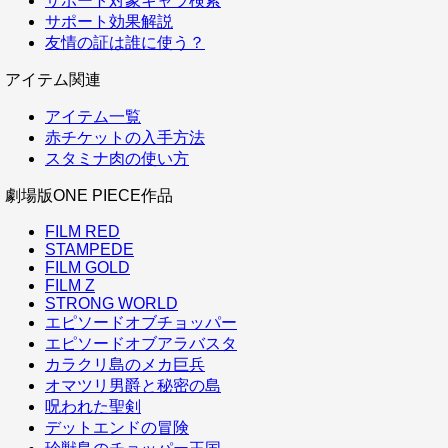
サポート対象キャラ検索
サポート効果解説
友情の証は誰に使う？
アイテム関連
アイテム一覧
赤チケットの入手方法
スタミナ肉の使い方
劇場版ONE PIECE作品
FILM RED
STAMPEDE
FILM GOLD
FILM Z
STRONG WORLD
エピソードオブチョッパー
エピソードオブアラバスタ
カラクリ島のメカ巨兵
オマツリ男爵と秘密の島
呪われた聖剣
デットエンドの冒険