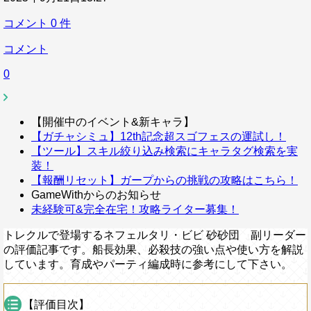
コメント
0
件
コメント
0
【開催中のイベント&新キャラ】
【ガチャシミュ】12th記念超スゴフェスの運試し！
【ツール】スキル絞り込み検索にキャラタグ検索を実
装！
【報酬リセット】ガープからの挑戦の攻略はこちら！
GameWithからのお知らせ
未経験可&完全在宅！攻略ライター募集！
トレクルで登場するネフェルタリ・ビビ 砂砂団 副リーダー
の評価記事です。船長効果、必殺技の強い点や使い方を解説
しています。育成やパーティ編成時に参考にして下さい。
【評価目次】