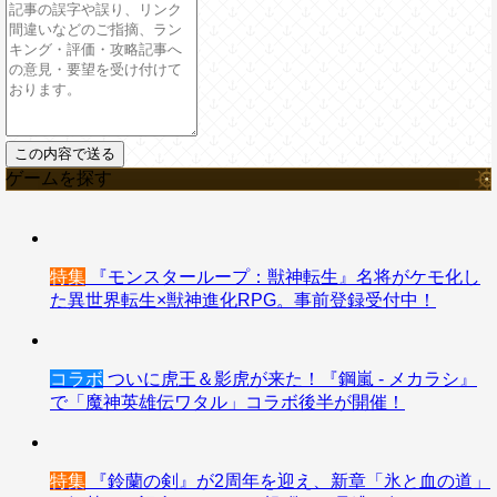
ゲームを探す
特集
『モンスターループ：獣神転生』名将がケモ化し
た異世界転生×獣神進化RPG。事前登録受付中！
コラボ
ついに虎王＆影虎が来た！『鋼嵐 - メカラシ』
で「魔神英雄伝ワタル」コラボ後半が開催！
特集
『鈴蘭の剣』が2周年を迎え、新章「氷と血の道」