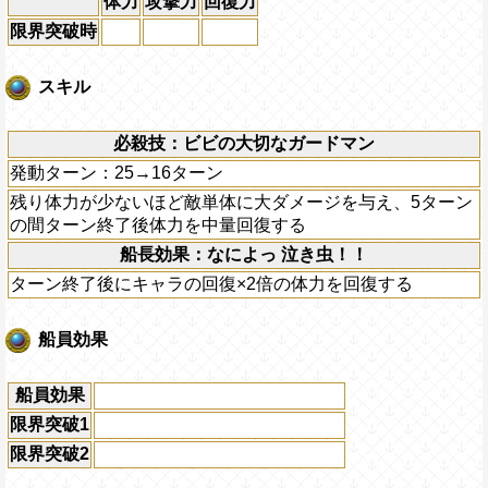
体力
攻撃力
回復力
限界突破時
スキル
必殺技：ビビの大切なガードマン
発動ターン：25→16ターン
残り体力が少ないほど敵単体に大ダメージを与え、5ターン
の間ターン終了後体力を中量回復する
船長効果：なによっ 泣き虫！！
ターン終了後にキャラの回復×2倍の体力を回復する
船員効果
船員効果
限界突破1
限界突破2