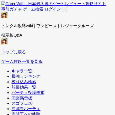
事前ガチャ
ゲーム検索
ログイン
トレクル攻略wiki | ワンピーストレジャークルーズ
掲示板Q&A
トップに戻る
ゲーム攻略一覧を見る
キャラ一覧
最強ランキング
絞り込み検索
船長効果一覧
パーティ投稿検索
同盟掲示板
スゴフェス
海賊祭パーティ
海賊王への軌跡