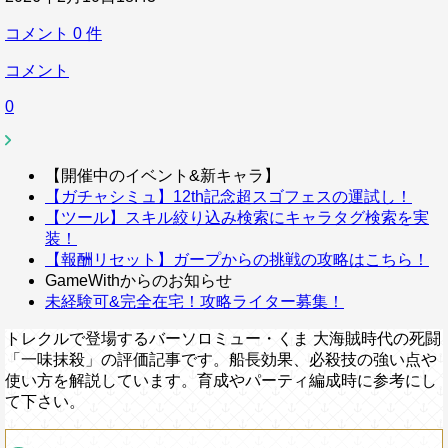
コメント
0
件
コメント
0
【開催中のイベント&新キャラ】
【ガチャシミュ】12th記念超スゴフェスの運試し！
【ツール】スキル絞り込み検索にキャラタグ検索を実
装！
【報酬リセット】ガープからの挑戦の攻略はこちら！
GameWithからのお知らせ
未経験可&完全在宅！攻略ライター募集！
トレクルで登場するバーソロミュー・くま 大海賊時代の死闘
「一味抹殺」の評価記事です。船長効果、必殺技の強い点や
使い方を解説しています。育成やパーティ編成時に参考にし
て下さい。