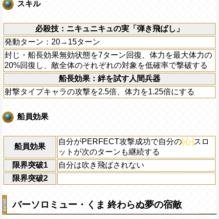
スキル
必殺技：ニキュニキュの実「弾き飛ばし」
発動ターン：20→15ターン
封じ・船長効果無効状態を7ターン回復、体力を最大体力の
20%回復し、敵全体のそれぞれの対象を低確率で撃破する
船長効果：絆を試す人間兵器
射撃タイプキャラの攻撃を2.5倍、体力を1.25倍にする
船員効果
自分がPERFECT攻撃成功で自分の
[心]
スロ
船員効果
ットが次のターンも継続する
限界突破1
自分は吹き飛ばされない
限界突破2
バーソロミュー・くま 終わらぬ夢の宿敵