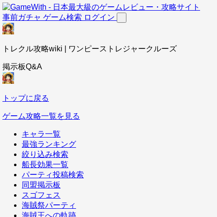
事前ガチャ
ゲーム検索
ログイン
トレクル攻略wiki | ワンピーストレジャークルーズ
掲示板Q&A
トップに戻る
ゲーム攻略一覧を見る
キャラ一覧
最強ランキング
絞り込み検索
船長効果一覧
パーティ投稿検索
同盟掲示板
スゴフェス
海賊祭パーティ
海賊王への軌跡