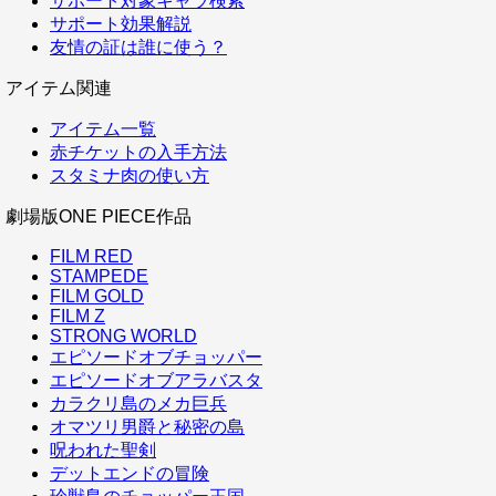
サポート対象キャラ検索
サポート効果解説
友情の証は誰に使う？
アイテム関連
アイテム一覧
赤チケットの入手方法
スタミナ肉の使い方
劇場版ONE PIECE作品
FILM RED
STAMPEDE
FILM GOLD
FILM Z
STRONG WORLD
エピソードオブチョッパー
エピソードオブアラバスタ
カラクリ島のメカ巨兵
オマツリ男爵と秘密の島
呪われた聖剣
デットエンドの冒険