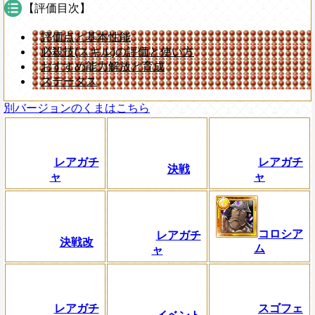
【評価目次】
評価点と基本性能
必殺技(スキル)の評価と使い方
おすすめ能力解放と育成
ステータス
別バージョンのくまはこちら
レアガチ
レアガチ
決戦
ャ
ャ
コロシア
レアガチ
決戦改
ム
ャ
レアガチ
スゴフェ