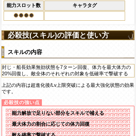
になる)、全プレイヤ
能力スロット数
キャラタグ
果無効を2ターン回復
2ターンの間敵全体の
アクション
を30%下げ、博識タイ
げる
必殺技(スキル)の評価と使い方
スキルの内容
封じ・船長効果無効状態を7ターン回復、体力を最大体力の
20%回復し、敵全体のそれぞれの対象を低確率で撃破する
上記の内容は超進化後/Lv上限突破による最大強化状態の効果
です。
能力解放で足りない部分をスキルで補える
最大体力の割合に応じての体力回復
敵を確率で撃破する