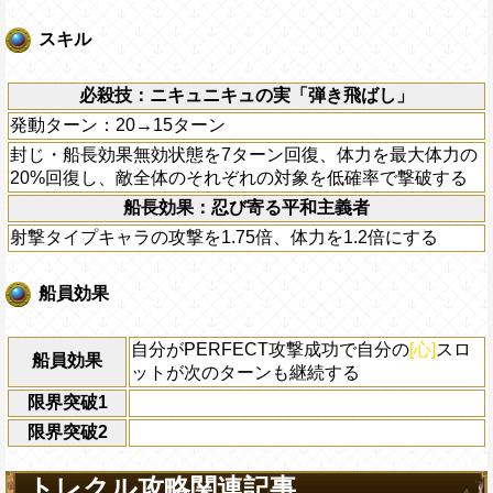
スキル
必殺技：ニキュニキュの実「弾き飛ばし」
発動ターン：20→15ターン
封じ・船長効果無効状態を7ターン回復、体力を最大体力の
20%回復し、敵全体のそれぞれの対象を低確率で撃破する
船長効果：忍び寄る平和主義者
射撃タイプキャラの攻撃を1.75倍、体力を1.2倍にする
船員効果
自分がPERFECT攻撃成功で自分の
[心]
スロ
船員効果
ットが次のターンも継続する
限界突破1
限界突破2
トレクル攻略関連記事