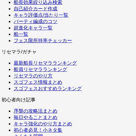
船長効果絞り込み検索
自己紹介カード作成
キャラ評価点/当たり一覧
パーティ編成のコツ
超進化キャラ一覧
船一覧
フェス限所持率チェッカー
リセマラ/ガチャ
最新船長リセマラランキング
船員リセマラランキング
リセマラのやり方
スゴフェス情報まとめ
スゴフェスおすすめランキング
初心者向け記事
序盤の攻略法まとめ
毎日やることまとめ
キャラ強化のやり方まとめ
初心者必見！小ネタ集