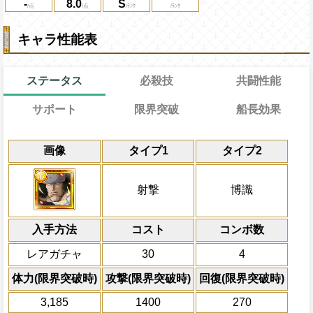
-
8.0
S
キャラ性能表
ステータス
必殺技
共闘性能
サポート
限界突破
船長効果
能
通常
20→15ターン
通常時
共闘性能
効果
限界突破
画像
タイプ1
タイプ2
習得する効果
力
冒険中1回限り、敵から船長効果無効状態
射撃タイプキャラの攻撃を2.5倍、体力を1
冒険開始時の必殺ター
通常時
の一味の行動時に船長効果無効状態を5タ
自分がPERFECT攻撃成功で自分の
属性
キャラの攻撃を6倍
[心
封じ・船長効果無効状態を7ターン回復、
Lv上限突破
船長効果
射撃
博識
ターンも継続する
にし、他の属性キャラの
の20%回復し、敵全体のそれぞれの対象
対象
倍、体力を1.25倍にす
る
自分は吹き飛ばされない
モリア ペローナ
入手方法
コスト
ターン数：8
コンボ数
上限突破
知属性
の被ダメ5%減
敵1体のHPを25%減
レアガチャ
30
4
体力の上限を無視して
冒険中1回限りスキル使用直後に必殺
×30倍の全プレイヤ
体力(限界突破時)
攻撃(限界突破時)
回復(限界突破時)
で短縮
必殺技
(最大体力の2倍上限
3,185
1400
270
えている時、体力満タ