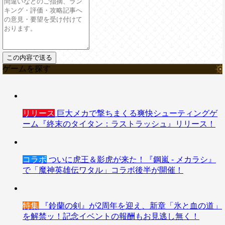
ゲームを探す
リリース
巨大メカで撃ちまくる爽快シューティングゲ
ーム『終末のタイタン：ラストラッシュ』リリース！
コラボ
ついに虎王＆影虎が来た！『鋼嵐 - メカラシ』
で「魔神英雄伝ワタル」コラボ後半が開催！
特集
『鈴蘭の剣』が2周年を迎え、新章「氷と血の道」
を解禁ッ！記念イベントの報酬もお見逃し無く！