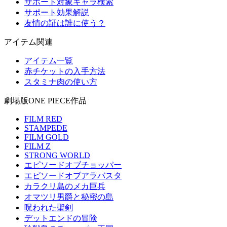
サポート対象キャラ検索
サポート効果解説
友情の証は誰に使う？
アイテム関連
アイテム一覧
赤チケットの入手方法
スタミナ肉の使い方
劇場版ONE PIECE作品
FILM RED
STAMPEDE
FILM GOLD
FILM Z
STRONG WORLD
エピソードオブチョッパー
エピソードオブアラバスタ
カラクリ島のメカ巨兵
オマツリ男爵と秘密の島
呪われた聖剣
デットエンドの冒険