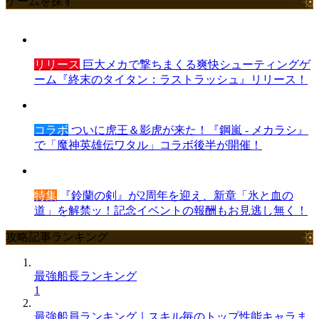
ゲームを探す
リリース
巨大メカで撃ちまくる爽快シューティングゲ
ーム『終末のタイタン：ラストラッシュ』リリース！
コラボ
ついに虎王＆影虎が来た！『鋼嵐 - メカラシ』
で「魔神英雄伝ワタル」コラボ後半が開催！
特集
『鈴蘭の剣』が2周年を迎え、新章「氷と血の
道」を解禁ッ！記念イベントの報酬もお見逃し無く！
攻略記事ランキング
最強船長ランキング
1
最強船員ランキング｜スキル毎のトップ性能キャラま