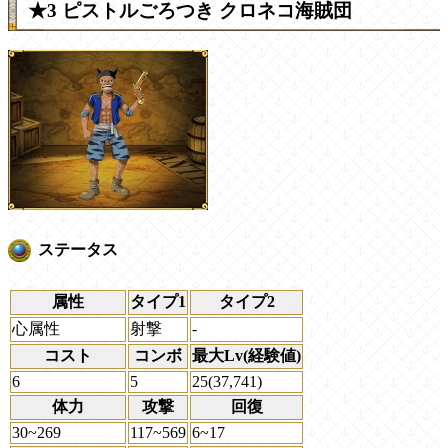
★3 ピストルごろつき クロネコ海賊団
ステータス
属性
タイプ1
タイプ2
心属性
射撃
-
コスト
コンボ
最大Lv(経験値)
6
5
25(37,741)
体力
攻撃
回復
30~269
117~569
6~17