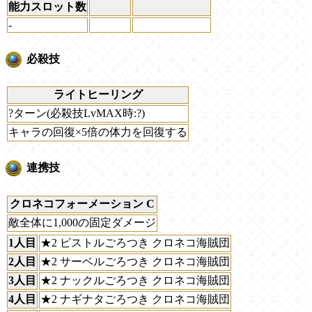
能力スロット数
-
必殺技
ライトヒーリング
?ターン(必殺技LvMAX時:?)
キャラの回復×5倍の体力を回復する
連携技
クロネコフォーメーション C
敵全体に1,000の固定ダメージ
1人目
★2 ピストルごろつき クロネコ海賊団
2人目
★2 サーベルごろつき クロネコ海賊団
3人目
★2 ナックルごろつき クロネコ海賊団
4人目
★2 ナギナタごろつき クロネコ海賊団