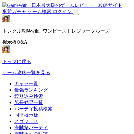
事前ガチャ
ゲーム検索
ログイン
トレクル攻略wiki | ワンピーストレジャークルーズ
掲示板Q&A
トップに戻る
ゲーム攻略一覧を見る
キャラ一覧
最強ランキング
絞り込み検索
船長効果一覧
パーティ投稿検索
同盟掲示板
スゴフェス
海賊祭パーティ
海賊王への軌跡