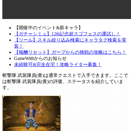
【開催中のイベント&新キャラ】
【ガチャシミュ】12th記念超スゴフェスの運試し！
【ツール】スキル絞り込み検索にキャラタグ検索を実
装！
【報酬リセット】ガープからの挑戦の攻略はこちら！
GameWithからのお知らせ
未経験可&完全在宅！攻略ライター募集！
斬撃隊 武装隊員(黄)は通常クエストで入手できます。ここで
は斬撃隊 武装隊員(黄)の評価、ステータスを紹介していま
す。