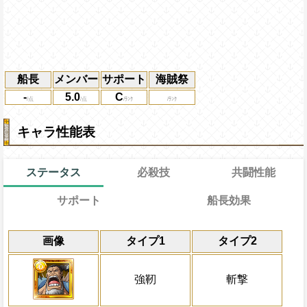
船長
メンバー
サポート
海賊祭
-
5.0
C
キャラ性能表
ステータス
必殺技
共闘性能
サポート
船長効果
通常
21→12ターン
通常時
共闘性能
効果
限界突破
画像
タイプ1
タイプ2
自分の基礎攻撃力と基礎体力の7%をサポ
強靭タイプキャラの攻撃を2.25倍にする
冒険開始時の必殺ター
通常時
の基礎攻撃力と基礎体力に上乗せする
属性
キャラの攻撃を6倍
船長効果無効状態を2ターン回復し、必殺
Lv上限突破
船長効果
強靭
斬撃
にし、他の属性キャラの
少ない時、1ターンの間強靭タイプキャラ
対象
倍、体力を1.25倍にす
ロットが有利スロット扱いになる