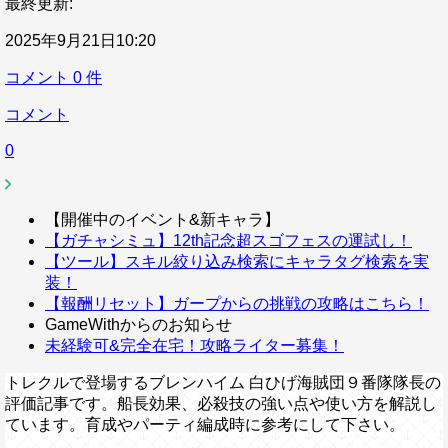
最終更新:
2025年9月21日10:20
コメント
0
件
コメント
0
【開催中のイベント&新キャラ】
【ガチャシミュ】12th記念超スゴフェスの運試し！
【ツール】スキル絞り込み検索にキャラタグ検索を実
装！
【報酬リセット】ガープからの挑戦の攻略はこちら！
GameWithからのお知らせ
未経験可&完全在宅！攻略ライター募集！
トレクルで登場するブレンハイム 白ひげ海賊団９番隊隊長の
評価記事です。船長効果、必殺技の強い点や使い方を解説し
ています。育成やパーティ編成時に参考にして下さい。