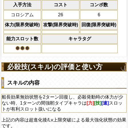
エース 白ひげ
入手方法
コスト
ターン数：8
コンボ数
上限突破
敵1体のHPを25%減
コロシアム
26
6
体力の上限を無視して
×30倍の全プレイヤ
体力(限界突破時)
攻撃(限界突破時)
回復(限界突破時)
必殺技
(最大体力の2倍上限
えている時、体力満タ
能力スロット数
キャラタグ
になる)、全プレイヤ
果無効を2ターン回復
2ターンの間敵全体の
アクション
を30%下げ、斬撃タイ
必殺技(スキル)の評価と使い方
げる
スキルの内容
船長効果無効状態を2ターン回復し、必殺発動時の体力が少
ない時、1ターンの間強靭タイプキャラは
[力]
[技]
[速]
スロッ
トが有利スロット扱いになる
上記の内容は超進化後/Lv上限突破による最大強化状態の効果
です。