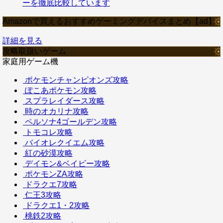
ーを徹底比較しています
Amazonで買えるおすすめゲーミングデバイスまとめ【ad】
詳細を見る
攻略取扱いゲーム
家庭用ゲーム機
ポケモンチャンピオンズ攻略
ぽこあポケモン攻略
スプラレイダース攻略
時のオカリナ攻略
ペルソナ4ゴールデン攻略
トモコレ攻略
バイオレクイエム攻略
紅の砂漠攻略
デイモン&ベイビー攻略
ポケモンZA攻略
ドラクエ7攻略
仁王3攻略
ドラクエ1・2攻略
桃鉄2攻略