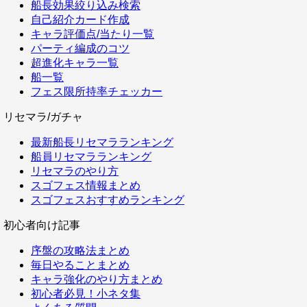
船長効果絞り込み検索
自己紹介カード作成
キャラ評価点/当たり一覧
パーティ編成のコツ
超進化キャラ一覧
船一覧
フェス限所持率チェッカー
リセマラ/ガチャ
最新船長リセマラランキング
船員リセマラランキング
リセマラのやり方
スゴフェス情報まとめ
スゴフェスおすすめランキング
初心者向け記事
序盤の攻略法まとめ
毎日やることまとめ
キャラ強化のやり方まとめ
初心者必見！小ネタ集