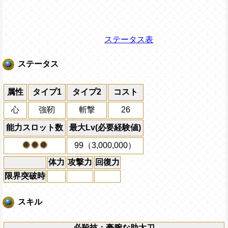
ステータス表
ステータス
属性
タイプ1
タイプ2
コスト
心
強靭
斬撃
26
能力スロット数
最大Lv(必要経験値)
99（3,000,000）
体力
攻撃力
回復力
限界突破時
スキル
必殺技：豪腕な助太刀