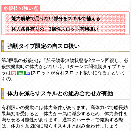
能力解放で足りない部分をスキルで補える
体力条件有りの、3属性スロット有利扱い
強靭タイプ限定の自スロ扱い
第3段階の必殺技は「船長効果無効状態を2ターン回復し、必
殺技発動時の体力が少ない時、1ターンの間強靭タイプキャ
ラは
[力]
[技]
[速]
スロットが有利スロット扱いになる」という
もの。
体力を減らすスキルとの組み合わせが有効
有利扱いの発動には体力条件があります。高体力パで船長効
果無効を受けると、体力が一気に減少するため、体力条件を
満たせる可能性があります。通常のパーティで発動する際
は、体力を意図的に減らすスキルと組み合わせましょう。