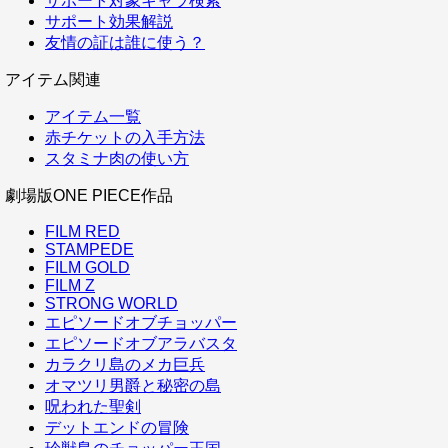
サポート対象キャラ検索
サポート効果解説
友情の証は誰に使う？
アイテム関連
アイテム一覧
赤チケットの入手方法
スタミナ肉の使い方
劇場版ONE PIECE作品
FILM RED
STAMPEDE
FILM GOLD
FILM Z
STRONG WORLD
エピソードオブチョッパー
エピソードオブアラバスタ
カラクリ島のメカ巨兵
オマツリ男爵と秘密の島
呪われた聖剣
デットエンドの冒険