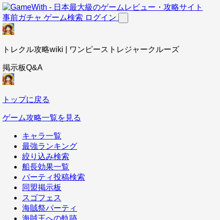
事前ガチャ
ゲーム検索
ログイン
トレクル攻略wiki | ワンピーストレジャークルーズ
掲示板Q&A
トップに戻る
ゲーム攻略一覧を見る
キャラ一覧
最強ランキング
絞り込み検索
船長効果一覧
パーティ投稿検索
同盟掲示板
スゴフェス
海賊祭パーティ
海賊王への軌跡