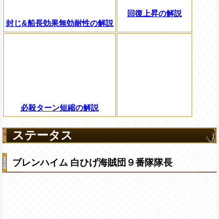
回復上昇の解説
封じ&船長効果無効耐性の解説
必殺ターン短縮の解説
ステータス
ブレンハイム 白ひげ海賊団９番隊隊長