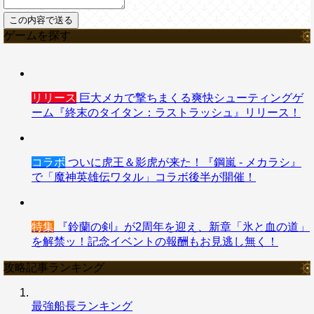
ゲームを探す
リリース
巨大メカで撃ちまくる爽快シューティングゲ
ーム『終末のタイタン：ラストラッシュ』リリース！
コラボ
ついに虎王＆影虎が来た！『鋼嵐 - メカラシ』
で「魔神英雄伝ワタル」コラボ後半が開催！
特集
『鈴蘭の剣』が2周年を迎え、新章「氷と血の道」
を解禁ッ！記念イベントの報酬もお見逃し無く！
攻略記事ランキング
最強船長ランキング