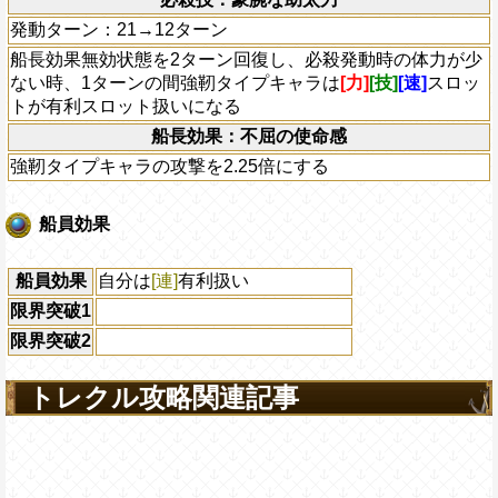
発動ターン：21→12ターン
船長効果無効状態を2ターン回復し、必殺発動時の体力が少
ない時、1ターンの間強靭タイプキャラは
[力]
[技]
[速]
スロッ
トが有利スロット扱いになる
船長効果：不屈の使命感
強靭タイプキャラの攻撃を2.25倍にする
船員効果
船員効果
自分は
[連]
有利扱い
限界突破1
限界突破2
トレクル攻略関連記事