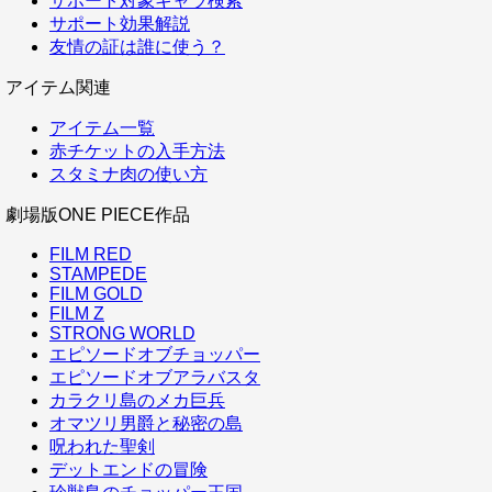
サポート対象キャラ検索
サポート効果解説
友情の証は誰に使う？
アイテム関連
アイテム一覧
赤チケットの入手方法
スタミナ肉の使い方
劇場版ONE PIECE作品
FILM RED
STAMPEDE
FILM GOLD
FILM Z
STRONG WORLD
エピソードオブチョッパー
エピソードオブアラバスタ
カラクリ島のメカ巨兵
オマツリ男爵と秘密の島
呪われた聖剣
デットエンドの冒険