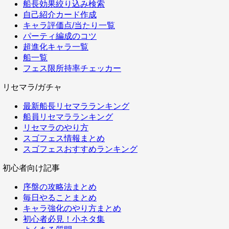
船長効果絞り込み検索
自己紹介カード作成
キャラ評価点/当たり一覧
パーティ編成のコツ
超進化キャラ一覧
船一覧
フェス限所持率チェッカー
リセマラ/ガチャ
最新船長リセマラランキング
船員リセマラランキング
リセマラのやり方
スゴフェス情報まとめ
スゴフェスおすすめランキング
初心者向け記事
序盤の攻略法まとめ
毎日やることまとめ
キャラ強化のやり方まとめ
初心者必見！小ネタ集