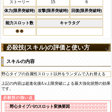
ストーリー
15
6
体力の上限を無視して
×30倍の全プレイヤ
体力(限界突破時)
攻撃(限界突破時)
回復(限界突破時)
必殺技
(最大体力の2倍上限
えている時、体力満タ
能力スロット数
キャラタグ
になる)、全プレイヤ
果無効を2ターン回復
2ターンの間敵全体の
アクション
を30%下げ、打突タイ
必殺技(スキル)の評価と使い方
げる
スキルの内容
野心タイプの自属性スロット以外をランダムで入れ替える
上記の内容は超進化後/Lv上限突破による最大強化状態の効果
です。
野心タイプパのスロット変換要因