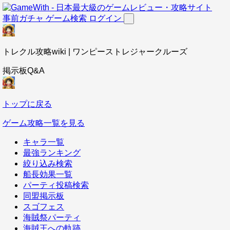
事前ガチャ
ゲーム検索
ログイン
トレクル攻略wiki | ワンピーストレジャークルーズ
掲示板Q&A
トップに戻る
ゲーム攻略一覧を見る
キャラ一覧
最強ランキング
絞り込み検索
船長効果一覧
パーティ投稿検索
同盟掲示板
スゴフェス
海賊祭パーティ
海賊王への軌跡