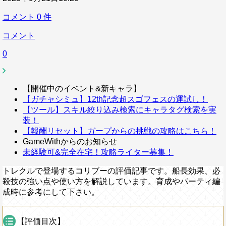
コメント
0
件
コメント
0
【開催中のイベント&新キャラ】
【ガチャシミュ】12th記念超スゴフェスの運試し！
【ツール】スキル絞り込み検索にキャラタグ検索を実
装！
【報酬リセット】ガープからの挑戦の攻略はこちら！
GameWithからのお知らせ
未経験可&完全在宅！攻略ライター募集！
トレクルで登場するコリブーの評価記事です。船長効果、必
殺技の強い点や使い方を解説しています。育成やパーティ編
成時に参考にして下さい。
【評価目次】