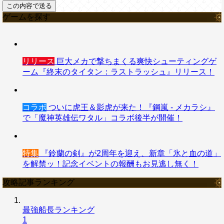
ゲームを探す
リリース
巨大メカで撃ちまくる爽快シューティングゲ
ーム『終末のタイタン：ラストラッシュ』リリース！
コラボ
ついに虎王＆影虎が来た！『鋼嵐 - メカラシ』
で「魔神英雄伝ワタル」コラボ後半が開催！
特集
『鈴蘭の剣』が2周年を迎え、新章「氷と血の道」
を解禁ッ！記念イベントの報酬もお見逃し無く！
攻略記事ランキング
最強船長ランキング
1