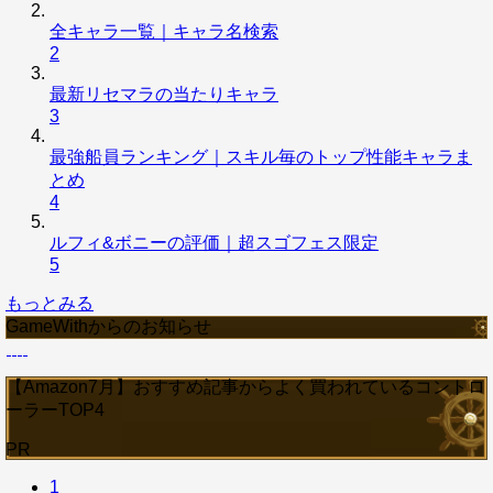
全キャラ一覧｜キャラ名検索
2
最新リセマラの当たりキャラ
3
最強船員ランキング｜スキル毎のトップ性能キャラま
とめ
4
ルフィ&ボニーの評価｜超スゴフェス限定
5
もっとみる
GameWithからのお知らせ
【Amazon7月】おすすめ記事からよく買われているコントロ
ーラーTOP4
PR
1