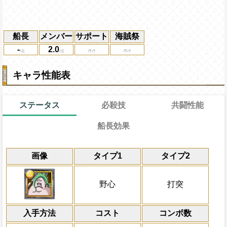
船長
メンバー
サポート
海賊祭
-
2.0
キャラ性能表
ステータス
必殺技
共闘性能
船長効果
通常
16→8ターン
通常時
共闘性能
限界突破
画像
タイプ1
タイプ2
心・知属性キャラから受けるダメージを3
冒険開始時の必殺ター
通常時
属性
キャラの攻撃を6倍
野心タイプの自属性スロット以外をラン
Lv上限突破
船長効果
野心
打突
にし、他の属性キャラの
上限突破
倍、体力を1.25倍にす
入手方法
コスト
ターン数：8
コンボ数
敵1体のHPを25%減