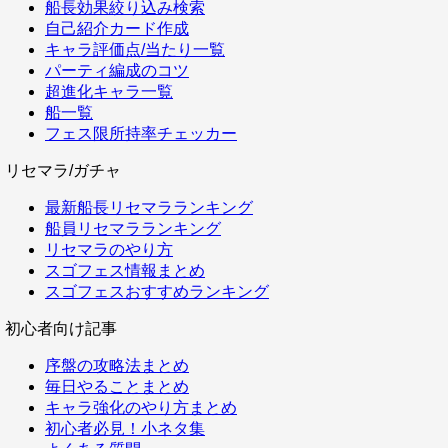
船長効果絞り込み検索
自己紹介カード作成
キャラ評価点/当たり一覧
パーティ編成のコツ
超進化キャラ一覧
船一覧
フェス限所持率チェッカー
リセマラ/ガチャ
最新船長リセマラランキング
船員リセマラランキング
リセマラのやり方
スゴフェス情報まとめ
スゴフェスおすすめランキング
初心者向け記事
序盤の攻略法まとめ
毎日やることまとめ
キャラ強化のやり方まとめ
初心者必見！小ネタ集