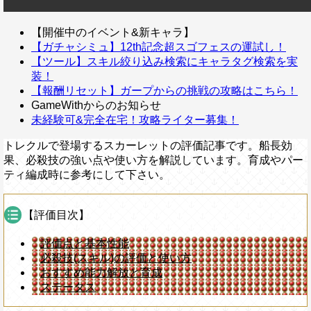
【開催中のイベント&新キャラ】
【ガチャシミュ】12th記念超スゴフェスの運試し！
【ツール】スキル絞り込み検索にキャラタグ検索を実
装！
【報酬リセット】ガープからの挑戦の攻略はこちら！
GameWithからのお知らせ
未経験可&完全在宅！攻略ライター募集！
トレクルで登場するスカーレットの評価記事です。船長効
果、必殺技の強い点や使い方を解説しています。育成やパー
ティ編成時に参考にして下さい。
【評価目次】
評価点と基本性能
必殺技(スキル)の評価と使い方
おすすめ能力解放と育成
ステータス