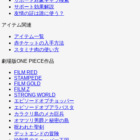
サポート対象キャラ検索
サポート効果解説
友情の証は誰に使う？
アイテム関連
アイテム一覧
赤チケットの入手方法
スタミナ肉の使い方
劇場版ONE PIECE作品
FILM RED
STAMPEDE
FILM GOLD
FILM Z
STRONG WORLD
エピソードオブチョッパー
エピソードオブアラバスタ
カラクリ島のメカ巨兵
オマツリ男爵と秘密の島
呪われた聖剣
デットエンドの冒険