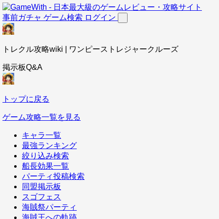
事前ガチャ
ゲーム検索
ログイン
トレクル攻略wiki | ワンピーストレジャークルーズ
掲示板Q&A
トップに戻る
ゲーム攻略一覧を見る
キャラ一覧
最強ランキング
絞り込み検索
船長効果一覧
パーティ投稿検索
同盟掲示板
スゴフェス
海賊祭パーティ
海賊王への軌跡