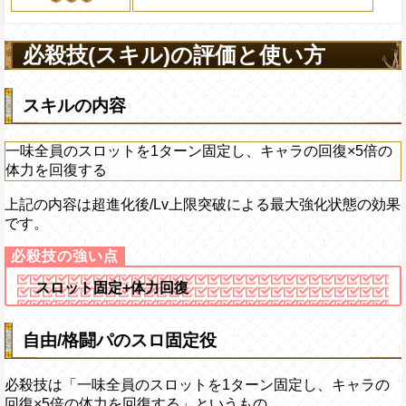
2ターンの間敵全体の
アクション
を30%下げ、格闘タイ
必殺技(スキル)の評価と使い方
げる
スキルの内容
一味全員のスロットを1ターン固定し、キャラの回復×5倍の
体力を回復する
上記の内容は超進化後/Lv上限突破による最大強化状態の効果
です。
スロット固定+体力回復
自由/格闘パのスロ固定役
必殺技は「一味全員のスロットを1ターン固定し、キャラの
回復×5倍の体力を回復する」というもの。