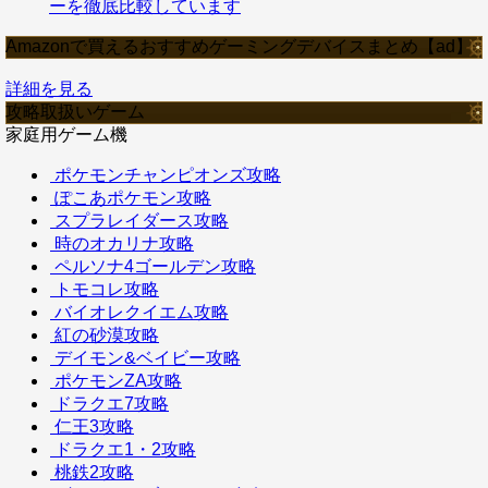
ーを徹底比較しています
Amazonで買えるおすすめゲーミングデバイスまとめ【ad】
詳細を見る
攻略取扱いゲーム
家庭用ゲーム機
ポケモンチャンピオンズ攻略
ぽこあポケモン攻略
スプラレイダース攻略
時のオカリナ攻略
ペルソナ4ゴールデン攻略
トモコレ攻略
バイオレクイエム攻略
紅の砂漠攻略
デイモン&ベイビー攻略
ポケモンZA攻略
ドラクエ7攻略
仁王3攻略
ドラクエ1・2攻略
桃鉄2攻略