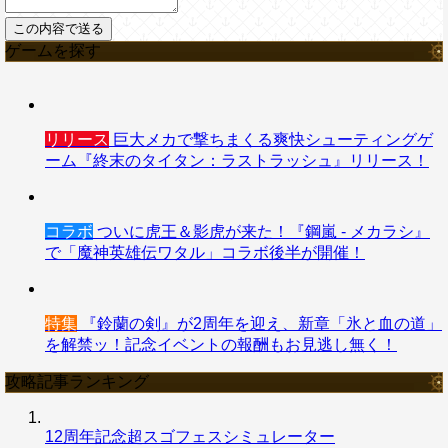
ゲームを探す
リリース
巨大メカで撃ちまくる爽快シューティングゲ
ーム『終末のタイタン：ラストラッシュ』リリース！
コラボ
ついに虎王＆影虎が来た！『鋼嵐 - メカラシ』
で「魔神英雄伝ワタル」コラボ後半が開催！
特集
『鈴蘭の剣』が2周年を迎え、新章「氷と血の道」
を解禁ッ！記念イベントの報酬もお見逃し無く！
攻略記事ランキング
12周年記念超スゴフェスシミュレーター