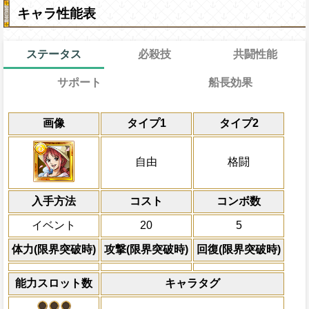
キャラ性能表
ステータス
必殺技
共闘性能
サポート
船長効果
通常
18→14ターン
通常時
共闘性能
効果
限界突破
画像
タイプ1
タイプ2
自分の基礎回復力の9%をサポート対象キ
心属性の体力と回復を1.5倍にする
冒険開始時の必殺ター
通常時
力に上乗せする
属性
キャラの攻撃を6倍
一味全員のスロットを1ターン固定し、キ
Lv上限突破
船長効果
自由
格闘
にし、他の属性キャラの
の体力を回復する
対象
倍、体力を1.25倍にす
レベッカ キュロス
上限突破
入手方法
コスト
ターン数：8
コンボ数
敵1体のHPを25%減
イベント
20
5
体力の上限を無視して
×30倍の全プレイヤ
体力(限界突破時)
攻撃(限界突破時)
回復(限界突破時)
必殺技
(最大体力の2倍上限
えている時、体力満タ
能力スロット数
キャラタグ
になる)、全プレイヤ
果無効を2ターン回復