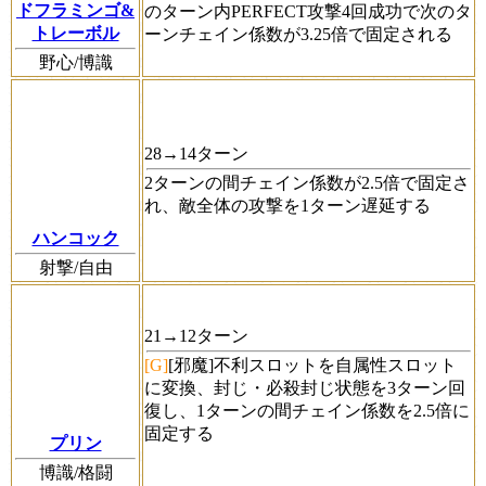
ドフラミンゴ&
のターン内PERFECT攻撃4回成功で次のタ
トレーボル
ーンチェイン係数が3.25倍で固定される
野心/博識
28→14ターン
2ターンの間チェイン係数が2.5倍で固定さ
れ、敵全体の攻撃を1ターン遅延する
ハンコック
射撃/自由
21→12ターン
[G]
[邪魔]
不利スロットを自属性スロット
に変換、封じ・必殺封じ状態を3ターン回
復し、1ターンの間チェイン係数を2.5倍に
固定する
プリン
博識/格闘