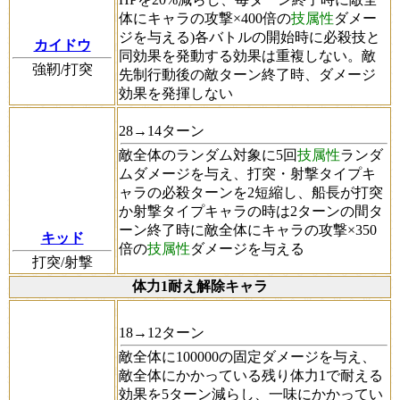
体にキャラの攻撃×400倍の
技属性
ダメー
ジを与える)各バトルの開始時に必殺技と
カイドウ
同効果を発動する効果は重複しない。敵
強靭/打突
先制行動後の敵ターン終了時、ダメージ
効果を発揮しない
28→14ターン
敵全体のランダム対象に5回
技属性
ランダ
ムダメージを与え、打突・射撃タイプキ
ャラの必殺ターンを2短縮し、船長が打突
か射撃タイプキャラの時は2ターンの間タ
ーン終了時に敵全体にキャラの攻撃×350
キッド
倍の
技属性
ダメージを与える
打突/射撃
体力1耐え解除キャラ
18→12ターン
敵全体に100000の固定ダメージを与え、
敵全体にかかっている残り体力1で耐える
効果を5ターン減らし、一味にかかってい