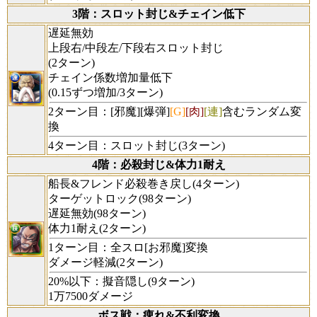
3階：スロット封じ&チェイン低下
遅延無効
上段右/中段左/下段右スロット封じ
(2ターン)
チェイン係数増加量低下
(0.15ずつ増加/3ターン)
2ターン目：[邪魔][爆弾]
[G]
[肉]
[連]
含むランダム変
換
4ターン目：スロット封じ(3ターン)
4階：必殺封じ&体力1耐え
船長&フレンド必殺巻き戻し(4ターン)
ターゲットロック(98ターン)
遅延無効(98ターン)
体力1耐え(2ターン)
1ターン目：全スロ[お邪魔]変換
ダメージ軽減(2ターン)
20%以下：擬音隠し(9ターン)
1万7500ダメージ
ボス戦：痺れ&不利変換