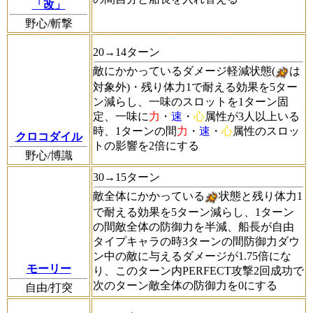
「改」
野心/斬撃
20→14ターン
敵にかかっているダメージ軽減状態(
は
対象外)・残り体力1で耐える効果を5ター
ン減らし、一味のスロットを1ターン固
定、一味に
力
・
速
・
心
属性が3人以上いる
時、1ターンの間
力
・
速
・
心
属性のスロッ
クロコダイル
トの影響を2倍にする
野心/博識
30→15ターン
敵全体にかかっている
状態と残り体力1
で耐える効果を5ターン減らし、1ターン
の間敵全体の防御力を半減、船長が自由
タイプキャラの時3ターンの間防御力ダウ
ン中の敵に与えるダメージが1.75倍にな
モーリー
り、このターン内PERFECT攻撃2回成功で
次のターン敵全体の防御力を0にする
自由/打突