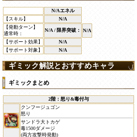
N/Aエネル
【スキル】
N/A
【発動ターン】
N/A / 限界突破：
N/A
通常時：
【サポート効果】
N/A
【サポート対象】
N/A
ギミック解説とおすすめキャラ
ギミックまとめ
2階：怒り&毒付与
クンフージュゴン
怒り
サンドラ大トカゲ
毒1500ダメージ
(両方攻撃時発動)