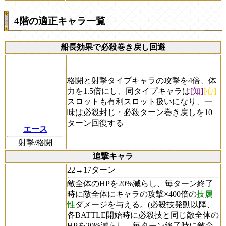
4階の適正キャラ一覧
船長効果で必殺巻き戻し回避
格闘と射撃タイプキャラの攻撃を4倍、体
力を1.5倍にし、同タイプキャラは
[知]
[心]
スロットも有利スロット扱いになり、一
味は必殺封じ・必殺ターン巻き戻しを10
ターン回復する
エース
射撃/格闘
追撃キャラ
22→17ターン
敵全体のHPを20%減らし、毎ターン終了
時に敵全体にキャラの攻撃×400倍の
技属
性
ダメージを与える。(必殺技発動以降、
各BATTLE開始時に必殺技と同じ敵全体の
HPを20%減らし、毎ターン終了時に敵全