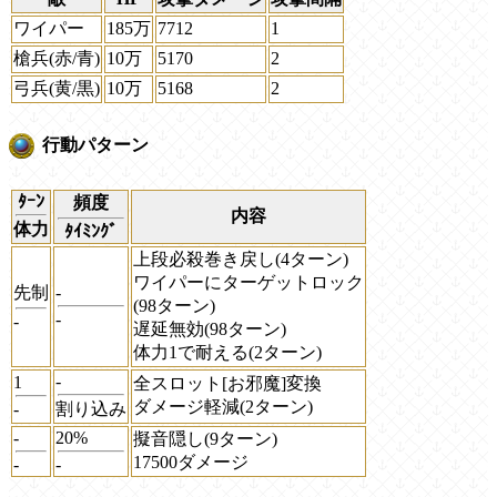
ワイパー
185万
7712
1
槍兵(赤/青)
10万
5170
2
弓兵(黄/黒)
10万
5168
2
行動パターン
ﾀｰﾝ
頻度
内容
体力
ﾀｲﾐﾝｸﾞ
上段必殺巻き戻し(4ターン)
ワイパーにターゲットロック
先制
-
(98ターン)
-
-
遅延無効(98ターン)
体力1で耐える(2ターン)
-
1
全スロット[お邪魔]変換
ダメージ軽減(2ターン)
-
割り込み
-
20%
擬音隠し(9ターン)
17500ダメージ
-
-