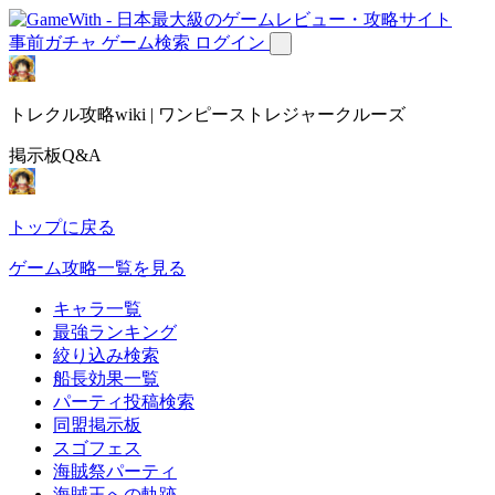
事前ガチャ
ゲーム検索
ログイン
トレクル攻略wiki | ワンピーストレジャークルーズ
掲示板Q&A
トップに戻る
ゲーム攻略一覧を見る
キャラ一覧
最強ランキング
絞り込み検索
船長効果一覧
パーティ投稿検索
同盟掲示板
スゴフェス
海賊祭パーティ
海賊王への軌跡