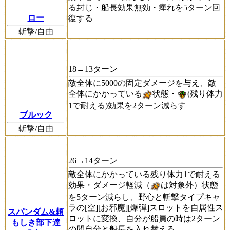
る封じ・船長効果無効・痺れを5ターン回
ロー
復する
斬撃/自由
18→13ターン
敵全体に5000の固定ダメージを与え、敵
全体にかかっている
状態・
(残り体力
1で耐える)効果を2ターン減らす
ブルック
斬撃/自由
26→14ターン
敵全体にかかっている残り体力1で耐える
効果・ダメージ軽減（
は対象外）状態
を5ターン減らし、野心と斬撃タイプキャ
ラの[空][お邪魔][爆弾]スロットを自属性ス
スパンダム&頼
ロットに変換、自分が船員の時は2ターン
もしき部下達
の間自分と船長を入れ替える