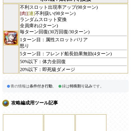
不利スロット出現率アップ(98ターン)
[肉]
[連]
不利扱い(98ターン)
ランダムスロット変換
全員痺れ(2ターン)
毎ターン回復(30万回復/30ターン)
1ターン目：属性スロットバリア
怒り
5ターン目：フレンド船長効果無効(4ターン)
50%以下：体力全回復
20%以下：即死級ダメージ
青の情報は
条件付き行動
、
緑は
特殊割り込み
です。
攻略編成用ツール記事