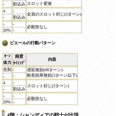
スロット変換
-
割込み
-
4
全員のスロット封じ(3ターン)
-
割込み
-
-
必殺技なし
20%
-
ピエールの行動パターン
ﾀｰﾝ
頻度
内容
体力
ﾀｲﾐﾝｸﾞ
先制
-
遅延無効(98ターン)
船長効果無効(3ターン以下)
-
-
-
4
スロット封じ(3ターン)
-
割込み
-
-
必殺技なし
20%
-
4階：シャンディアの戦士が出現