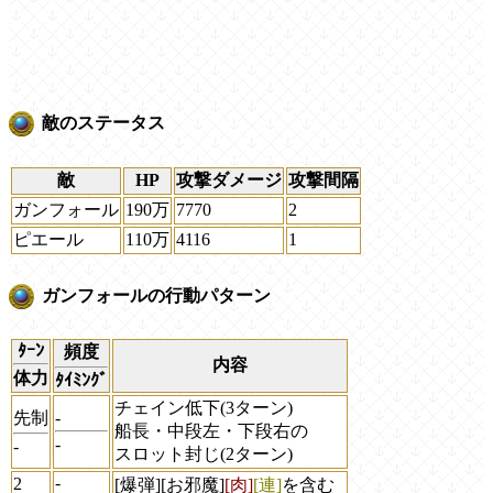
敵のステータス
敵
HP
攻撃ダメージ
攻撃間隔
ガンフォール
190万
7770
2
ピエール
110万
4116
1
ガンフォールの行動パターン
ﾀｰﾝ
頻度
内容
体力
ﾀｲﾐﾝｸﾞ
チェイン低下(3ターン)
先制
-
船長・中段左・下段右の
-
-
スロット封じ(2ターン)
-
2
[爆弾][お邪魔]
[肉]
[連]
を含む