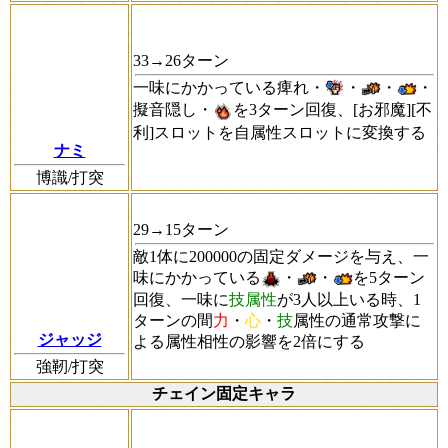
33→26ターン
一味にかかっている痺れ・
・
・
・
擬音隠し・
を3ターン回復、[お邪魔][不
利]スロットを自属性スロットに変換する
ナミ
博識/打突
29→15ターン
敵1体に200000の固定ダメージを与え、一
味にかかっている
・
・
を5ターン
回復、一味に
技属性
が3人以上いる時、1
ターンの間
力
・
心
・
技
属性の通常攻撃に
ジャッジ
よる属性相性の影響を2倍にする
強靭/打突
チェイン固定キャラ