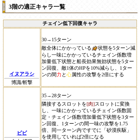
3階の適正キャラ一覧
チェイン低下回復キャラ
30→15ターン
敵全体にかかっている
状態を5ターン減
らし一味にかかっているチェイン係数増
加量低下状態と船長効果無効状態を5ター
ン回復、敵1体のHPを10%減らし、1ター
イヌアラシ
ンの間
力
と
心
属性の攻撃を2倍にする
博識/斬撃
35→28ターン
隣接するスロットを
[肉]
スロットに変換
し、一味にかかっているチェイン係数固
定・チェイン係数増加量低下状態を3ター
ン回復、1ターンの間一味の攻撃を1.75
倍、同一ターン内ですでに「砂漠疾駆」
ビビ
を使用していれば2倍になる