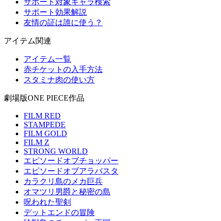
サポート対象キャラ検索
サポート効果解説
友情の証は誰に使う？
アイテム関連
アイテム一覧
赤チケットの入手方法
スタミナ肉の使い方
劇場版ONE PIECE作品
FILM RED
STAMPEDE
FILM GOLD
FILM Z
STRONG WORLD
エピソードオブチョッパー
エピソードオブアラバスタ
カラクリ島のメカ巨兵
オマツリ男爵と秘密の島
呪われた聖剣
デットエンドの冒険