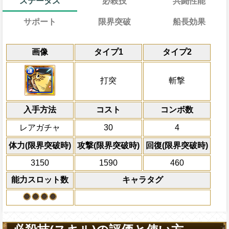
ステータス
必殺技
共闘性能
サポート
限界突破
船長効果
能
⑴17→10ターン
共闘性能
通常時
効果
画像
タイプ1
タイプ2
通常
習得する効果
限界突破
力
⑵20→13ターン
自分の基礎ステータスの7%をサポート対
斬撃タイプキャラの攻撃を2.25倍、体力と
冒険開始時の必殺ター
ステータスに上乗せする
する
自分が
技属性
に与える通常攻撃による
属性
キャラの攻撃を6倍
通常時
船長効果
打突
斬撃
になる
にし、他の属性キャラの
①敵1体に50000の固定ダメージを与え
Lv上限突破
対象
倍、体力を1.25倍にす
トを自分と同じスロットに変換し、一味
自分の必殺ターン巻き戻しを2ターン
ルッチ ジャブラ ブルーノ クマドリ フクロ
入手方法
じ・痺れ・攻撃ダウン状態を3ターン回復
コスト
ターン数：10
コンボ数
パンダム
力属性
の被ダメ5%減
②敵1体に200000の固定ダメージを与え
全ての防御効果・防御
レアガチャ
30
4
を自分と同じスロットに変換し、一味に
外のダメージを1にす
PEFECTならば80%の確率でダメー
じ・痺れ・攻撃ダウン状態を5ターン回復
必殺技
て敵全体に200万ダ
体力(限界突破時)
攻撃(限界突破時)
回復(限界突破時)
自分は船員効果無効を5ターン回復す
プレイヤーの一味の属
上限突破
3150
1590
460
属性スロットに変換し
ーンを2短縮する
能力スロット数
キャラタグ
2ターンの間敵全体の
アクション
を30%下げ、斬撃タイ
げる