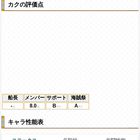
カクの評価点
船長
メンバー
サポート
海賊祭
-
8.0
B
A
キャラ性能表