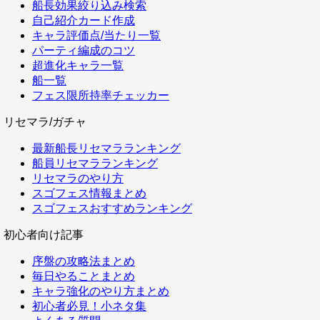
船長効果絞り込み検索
自己紹介カード作成
キャラ評価点/当たり一覧
パーティ編成のコツ
超進化キャラ一覧
船一覧
フェス限所持率チェッカー
リセマラ/ガチャ
最新船長リセマラランキング
船員リセマラランキング
リセマラのやり方
スゴフェス情報まとめ
スゴフェスおすすめランキング
初心者向け記事
序盤の攻略法まとめ
毎日やることまとめ
キャラ強化のやり方まとめ
初心者必見！小ネタ集