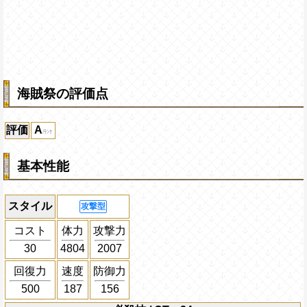
海賊祭の評価点
評価
A
基本性能
スタイル
攻撃型
コスト
体力
攻撃力
30
4804
2007
回復力
速度
防御力
500
187
156