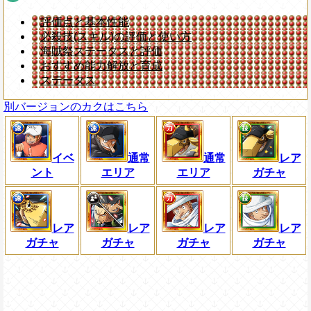
評価点と基本性能
必殺技(スキル)の評価と使い方
海賊祭ステータスと評価
おすすめ能力解放と育成
ステータス
別バージョンのカクはこちら
イベ
通常
通常
レア
ント
エリア
エリア
ガチャ
レア
レア
レア
レア
ガチャ
ガチャ
ガチャ
ガチャ