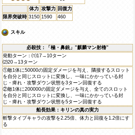
体力
攻撃力
回復力
限界突破時
3150
1590
460
スキル
必殺技：「極・鼻銃」”麒麟マン射櫓”
発動ターン：⑴17→10ターン
⑵20→13ターン
①敵1体に50000の固定ダメージを与え、隣接するスロット
を自分と同じスロットに変換し、一味にかかっている封
じ・痺れ・攻撃ダウン状態を3ターン回復する
②敵1体に200000の固定ダメージを与え、全てのスロット
を自分と同じスロットに変換し、一味にかかっている封
じ・痺れ・攻撃ダウン状態を5ターン回復する
船長効果：キリンの真の実力
斬撃タイプキャラの攻撃を2.25倍、体力と回復を1.2倍にす
る