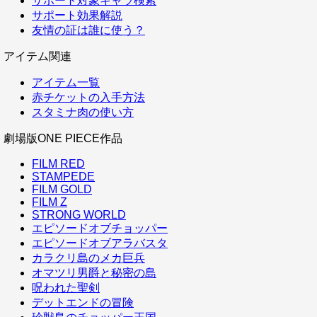
サポート対象キャラ検索
サポート効果解説
友情の証は誰に使う？
アイテム関連
アイテム一覧
赤チケットの入手方法
スタミナ肉の使い方
劇場版ONE PIECE作品
FILM RED
STAMPEDE
FILM GOLD
FILM Z
STRONG WORLD
エピソードオブチョッパー
エピソードオブアラバスタ
カラクリ島のメカ巨兵
オマツリ男爵と秘密の島
呪われた聖剣
デットエンドの冒険