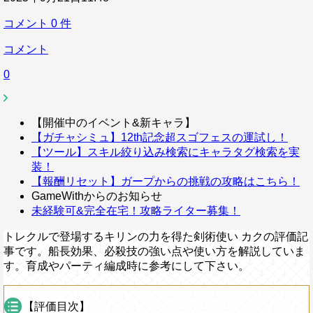
コメント
0
件
コメント
0
【開催中のイベント&新キャラ】
【ガチャシミュ】12th記念超スゴフェスの運試し！
【ツール】スキル絞り込み検索にキャラタグ検索を実
装！
【報酬リセット】ガープからの挑戦の攻略はこちら！
GameWithからのお知らせ
未経験可&完全在宅！攻略ライター募集！
トレクルで登場するキリンの力を得た剣術使い カクの評価記
事です。船長効果、必殺技の強い点や使い方を解説していま
す。育成やパーティ編成時に参考にして下さい。
【評価目次】