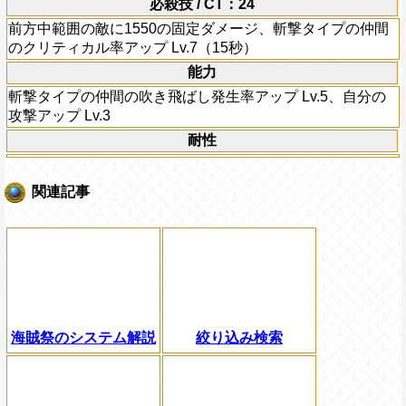
必殺技 / CT：24
前方中範囲の敵に1550の固定ダメージ、斬撃タイプの仲間
のクリティカル率アップ Lv.7（15秒）
能力
斬撃タイプの仲間の吹き飛ばし発生率アップ Lv.5、自分の
攻撃アップ Lv.3
耐性
関連記事
海賊祭のシステム解説
絞り込み検索