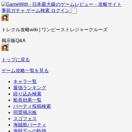
事前ガチャ
ゲーム検索
ログイン
トレクル攻略wiki | ワンピーストレジャークルーズ
掲示板Q&A
トップに戻る
ゲーム攻略一覧を見る
キャラ一覧
最強ランキング
絞り込み検索
船長効果一覧
パーティ投稿検索
同盟掲示板
スゴフェス
海賊祭パーティ
海賊王への軌跡