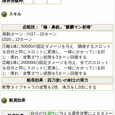
限界突破時
スキル
必殺技：「極・鼻銃」”麒麟マン射櫓”
発動ターン：⑴17→10ターン
⑵20→13ターン
①敵1体に50000の固定ダメージを与え、隣接するスロット
を自分と同じスロットに変換し、一味にかかっている封
じ・痺れ・攻撃ダウン状態を3ターン回復する
②敵1体に200000の固定ダメージを与え、全てのスロット
を自分と同じスロットに変換し、一味にかかっている封
じ・痺れ・攻撃ダウン状態を5ターン回復する
船長効果：四刀使いの剣士の実力
斬撃タイプキャラの攻撃を2倍、体力を1.2倍にする
船員効果
自分が
技属性
に与える通常攻撃によるダメー