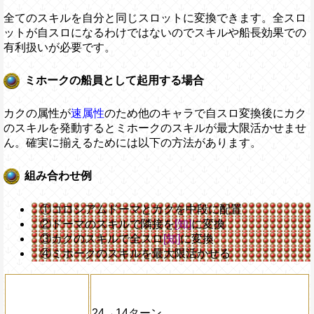
全てのスキルを自分と同じスロットに変換できます。全スロ
ットが自スロになるわけではないのでスキルや船長効果での
有利扱いが必要です。
ミホークの船員として起用する場合
カクの属性が
速属性
のため他のキャラで自スロ変換後にカク
のスキルを発動するとミホークのスキルが最大限活かせませ
ん。確実に揃えるためには以下の方法があります。
組み合わせ例
①コロシアムドーマとカクを中段に配置
②ドーマのスキルで隣接を
[知]
に変換
③カクのスキルで全スロ
[知]
に変換
④ミホークのスキルを最大限活かせる
24→14ターン