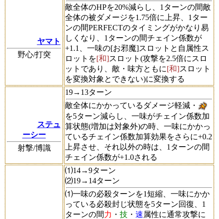
敵全体のHPを20%減らし、1ターンの間敵
全体の被ダメージを1.75倍に上昇、1ター
ンの間PERFECTのタイミングがかなり易
しくなり、1ターンの間チェイン係数が
ヤマト
+1.1、一味の[お邪魔]スロットと自属性ス
野心/打突
ロットを
[和]
スロット(攻撃を2.5倍にスロ
ットであり、敵・味方ともに
[和]
スロット
を変換対象とできない)に変換する
19→13ターン
敵全体にかかっているダメージ軽減・
を5ターン減らし、一味がチェイン係数加
ステュ
算状態(増加は対象外)の時、一味にかかっ
ーシー
ているチェイン係数加算効果をさらに+0.2
上昇させ、それ以外の時は、1ターンの間
射撃/博識
チェイン係数が+1.0される
⑴14→9ターン
⑵19→14ターン
⑴一味の必殺ターンを1短縮、一味にかか
っている必殺封じ状態を5ターン回復、1
ターンの間
力
・
技
・
速
属性に通常攻撃に