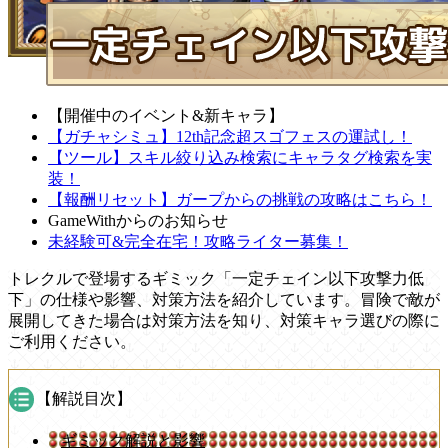
【開催中のイベント&新キャラ】
【ガチャシミュ】12th記念超スゴフェスの運試し！
【ツール】スキル絞り込み検索にキャラタグ検索を実
装！
【報酬リセット】ガープからの挑戦の攻略はこちら！
GameWithからのお知らせ
未経験可&完全在宅！攻略ライター募集！
トレクルで登場するギミック「一定チェイン以下攻撃力低
下」の仕様や影響、対策方法を紹介しています。冒険で敵が
展開してきた場合は対策方法を知り、対策キャラ選びの際に
ご利用ください。
【解説目次】
ギミック解説と影響