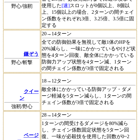
使用した
[速]
スロットが0個以上、8個以
野心/強靭
上、15個以上の場合、2ターンの間チェイ
ン係数をそれぞれ3倍、3.25倍、3.5倍に固
定する
20→14ターン
全ての防御効果を無視して敵1体のHPを
20%減らし、一味にかかっているやけど状
鎌ぞう
態を4ターン回復、敵全体にかかっている
防御力アップ状態を4ターン減、1ターン
野心/斬撃
の間チェイン係数が3倍で固定される
18→12ターン
敵全体にかかっている防御アップ・ダメ
クイー
ージ軽減を5ターン減らし、1ターンの間
ン
チェイン係数が3倍で固定される
強靭/野心
28→14ターン
1ターンの間受けるダメージを80%減ら
し、チェイン係数固定状態を5ターン回
ページ
復、一味が必殺技を使用した回数が0~2