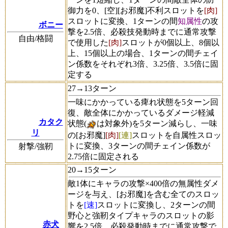
御力を0、[空][お邪魔]不利スロットを
[肉]
スロットに変換、1ターンの間
知属性
の攻
ボニー
撃を2.5倍、必殺技発動時までに通常攻撃
自由/格闘
で使用した
[肉]
スロットが0個以上、8個以
上、15個以上の場合、1ターンの間チェイ
ン係数をそれぞれ3倍、3.25倍、3.5倍に固
定する
27→13ターン
一味にかかっている痺れ状態を5ターン回
復、敵全体にかかっているダメージ軽減
カタク
状態(
は対象外)を5ターン減らし、一味
リ
の[お邪魔]
[肉]
[連]
スロットを自属性スロッ
トに変換、3ターンの間チェイン係数が
射撃/強靭
2.75倍に固定される
20→15ターン
敵1体にキャラの攻撃×400倍の無属性ダメ
ージを与え、[お邪魔]を含む全てのスロッ
トを
[速]
スロットに変換し、2ターンの間
野心と強靭タイプキャラのスロットの影
赤犬
響を2.5倍、必殺発動時までに通常攻撃で