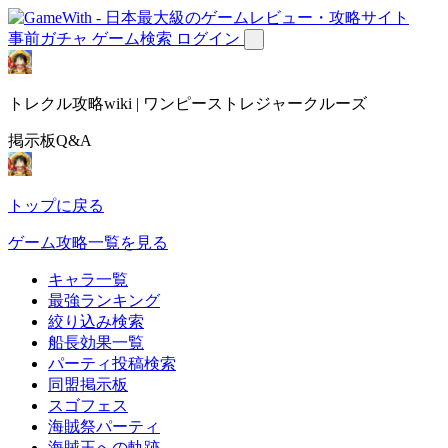
事前ガチャ
ゲーム検索
ログイン
トレクル攻略wiki | ワンピーストレジャークルーズ
掲示板Q&A
トップに戻る
ゲーム攻略一覧を見る
キャラ一覧
最強ランキング
絞り込み検索
船長効果一覧
パーティ投稿検索
同盟掲示板
スゴフェス
海賊祭パーティ
海賊王への軌跡