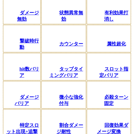
ダメージ
状態異常無
有利効果打
無効
効
消し
撃破時行
カウンター
属性超化
動
hit数バリ
タップタイ
スロット指
ア
ミングバリア
定バリア
ダメージ
微小な強化
必殺ターン
バリア
付与
固定
特定スロ
割合ダメー
回復効果ダ
ット出現+追撃
ジ耐性
メージ変換