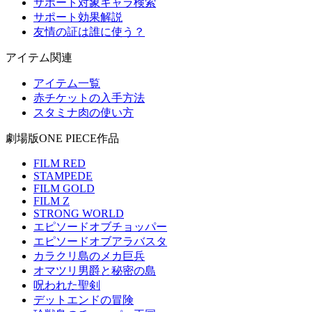
サポート対象キャラ検索
サポート効果解説
友情の証は誰に使う？
アイテム関連
アイテム一覧
赤チケットの入手方法
スタミナ肉の使い方
劇場版ONE PIECE作品
FILM RED
STAMPEDE
FILM GOLD
FILM Z
STRONG WORLD
エピソードオブチョッパー
エピソードオブアラバスタ
カラクリ島のメカ巨兵
オマツリ男爵と秘密の島
呪われた聖剣
デットエンドの冒険