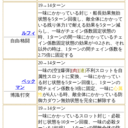
19→14ターン
一味にかかっている封じ・船長効果無効
状態を5ターン回復し、敵全体にかかって
いる残り体力1で耐える効果を5ターン減
らし、一味がチェイン係数固定状態の
ルフィ
時、1ターンの間一味にかかっているチェ
自由/格闘
イン係数固定状態の効果が+0.2され、それ
以外の時は、1ターンの間チェイン係数を
2.75倍に固定する
20→14ターン
一味の[空][爆弾]
[肉]
[連]
不利スロットを自
属性スロットに変換、一味にかかってい
ベック
る封じ状態を5ターン回復し、1ターンの
マン
間チェイン係数を3倍に固定、一味に
心属
性
が6人いる時、敵全体にかかっている防
博識/打突
御力ダウン無効状態を完全に解除する
19→14ターン
一味にかかっているスロット封じ・必殺
封じ状態を10ターン回復、一味の必殺タ
ーンを1短縮し、1ターンの間敵全体の防