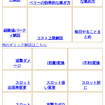
な集め方
ベリーの効率的な稼ぎ方
経験値パーテ
毎日やることま
ィ解説
とめ
コスト上限解説
他のギミック解説はこちら
追撃ダメ
[邪魔]変換
[不利]変換
ージ
スロット
スロット扱
スロット封
出現率変更
い変更
じ
スロット
攻撃力ダウ