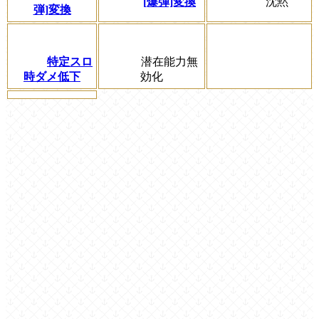
[爆弾]変換
沈黙
弾]変換
特定スロ
潜在能力無
時ダメ低下
効化