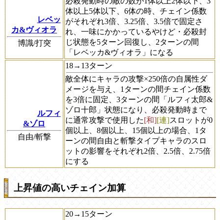
必殺発動時の敵の数が1体以上2体以下、3
体以上5体以下、6体の時、チェイン係数
レベッ
がそれぞれ3倍、3.25倍、3.5倍で固定さ
カ&ヴィオラ
れ、一味にかかっているやけど・必殺封
じ状態を5ターン回復し、2ターンの間
博識/打突
「レベッカ&ヴィオラ」になる
18→13ターン
敵全体にキャラの攻撃×250倍の自属性ダ
メージを与え、1ターンの間チェイン係数
を3倍に固定、3ターンの間「ルフィ太郎&
ゾロ十郎」状態になり、必殺発動時まで
ルフィ
に通常攻撃で使用した
[和]
[連]
スロットが0
&ゾロ
個以上、8個以上、15個以上の場合、1タ
自由/斬撃
ーンの間自由と斬撃タイプキャラのスロ
ットの影響をそれぞれ2倍、2.5倍、2.75倍
にする
上昇値の高いチェイン加算
20→15ターン