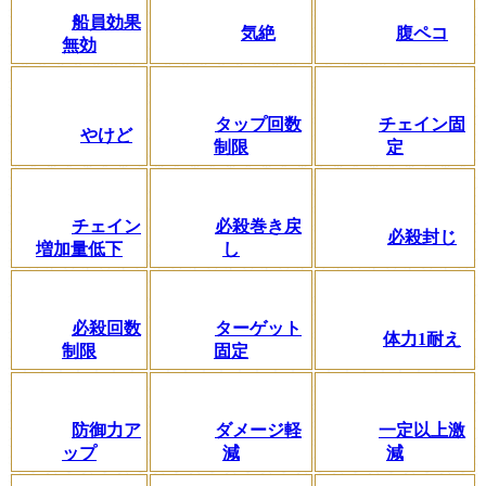
船員効果
気絶
腹ペコ
無効
タップ回数
チェイン固
やけど
制限
定
チェイン
必殺巻き戻
必殺封じ
増加量低下
し
必殺回数
ターゲット
体力1耐え
制限
固定
防御力ア
ダメージ軽
一定以上激
ップ
減
減