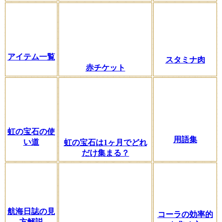
アイテム一覧
スタミナ肉
赤チケット
虹の宝石の使
用語集
い道
虹の宝石は1ヶ月でどれ
だけ集まる？
航海日誌の見
コーラの効率的
方解説