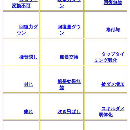
回復無効
変換不可
ン
回復力ダ
回復量ダウ
毒付与
ウン
ン
タップタイ
擬音隠し
船長交換
ミング難化
船長効果無
封じ
被ダメ増加
効
スキルダメ
痺れ
吹き飛ばし
弱体化