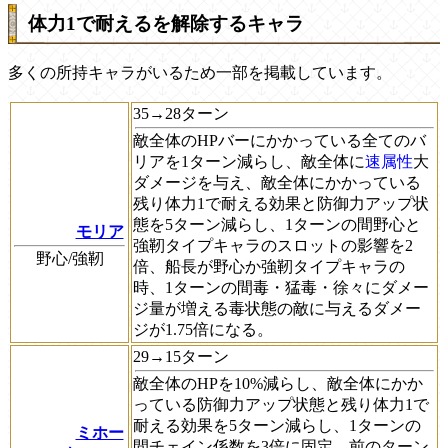
体力1で耐えるを解除するキャラ
多くの所持キャラがいるため一部を掲載しています。
35→28ターン
敵全体のHPバーにかかっている全てのバ
リアを1ターン減らし、敵全体に
速属性
大
ダメージを与え、敵全体にかかっている
残り体力1で耐える効果と防御力アップ状
態を5ターン減らし、1ターンの間野心と
モリア
強靭タイプキャラのスロットの影響を2
野心/強靭
倍、船長が野心か強靭タイプキャラの
時、1ターンの間毒・猛毒・徐々にダメー
ジ量が増える毒状態の敵に与えるダメー
ジが1.75倍になる。
29→15ターン
敵全体のHPを10%減らし、敵全体にかか
っている防御力アップ状態と残り体力1で
耐える効果を5ターン減らし、1ターンの
ミホー
間チェイン係数を3倍に固定、前のターン