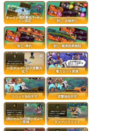
チェイン増加量低下+チェ
イン固定
封じ+必殺封じ
封じ+痺れ
封じ+船長効果無効
一定チェイン以下攻撃力
低下
毒スロット変換
スロット強化不可
攻撃強化不可
[肉][セムラ]回復がダメー
ジ変換
ダメージリミット