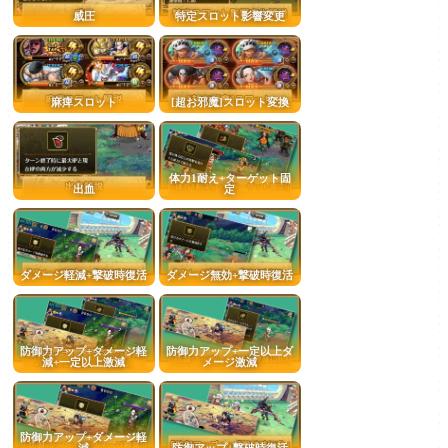
威圧
特定スロット影響変更
麻痺スロット
[超お邪魔]スロット変換
体力1耐え+ターゲット固
出血
定
ダメージ軽減+撃破時復活
ダメージ無効+撃破時復活
防御力アップ+ダメージ軽
防御力アップ+一定以上ダ
減+一定以上激減
メージ激減
防御力アップ+ダメージ軽