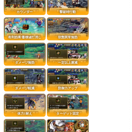
カウンター
撃破時行動
有利効果/蓄積値打消し
状態異常無効
ダメージ無効
一定以上激減
ダメージ軽減
防御力アップ
体力1耐え
ターゲット固定