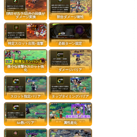
[肉][セムラ]以外の回復が
ダメージ変換
割合ダメージ耐性
特定スロット出現+追撃
必殺ターン固定
微小な攻撃&スロット強
化
ダメージバリア
スロット指定バリア
タップタイミングバリア
hit数バリア
属性超化