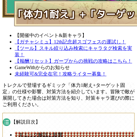
【開催中のイベント&新キャラ】
【ガチャシミュ】12th記念超スゴフェスの運試し！
【ツール】スキル絞り込み検索にキャラタグ検索を実
装！
【報酬リセット】ガープからの挑戦の攻略はこちら！
GameWithからのお知らせ
未経験可&完全在宅！攻略ライター募集！
トレクルで登場するギミック「体力1耐え+ターゲット固
定」の仕様や影響、対策方法を紹介しています。冒険で敵が
展開してきた場合は対策方法を知り、対策キャラ選びの際に
ご利用ください。
【解説目次】
ギミック解説と影響