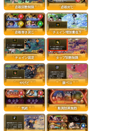
必殺回数制限
必殺封じ
必殺巻き戻し
チェイン増加量低下
チェイン固定
タップ回数制限
やけど
腹ペコ
気絶
船員効果無効