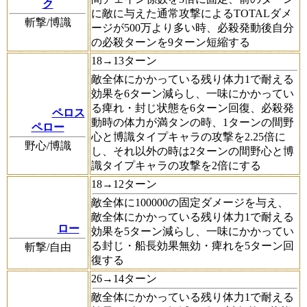
ク
に敵に与えた通常攻撃によるTOTALダメ
斬撃/博識
ージが500万より多い時、必殺発動後自分
の必殺ターンを9ターン短縮する
18→13ターン
敵全体にかかっている残り体力1で耐える
効果を6ターン減らし、一味にかかってい
る痺れ・封じ状態を6ターン回復、必殺発
ペロス
動時の体力が満タンの時、1ターンの間野
ペロー
心と博識タイプキャラの攻撃を2.25倍に
野心/博識
し、それ以外の時は2ターンの間野心と博
識タイプキャラの攻撃を2倍にする
18→12ターン
敵全体に100000の固定ダメージを与え、
敵全体にかかっている残り体力1で耐える
ロー
効果を5ターン減らし、一味にかかってい
る封じ・船長効果無効・痺れを5ターン回
斬撃/自由
復する
26→14ターン
敵全体にかかっている残り体力1で耐える