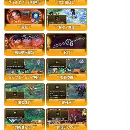
スキルダメージ弱体化
吹き飛ばし
痺れ
被ダメ増加
船長効果無効
封じ
タップタイミング難化
船長交換
擬音隠し
毒付与
回復量ダウン
回復力ダウン