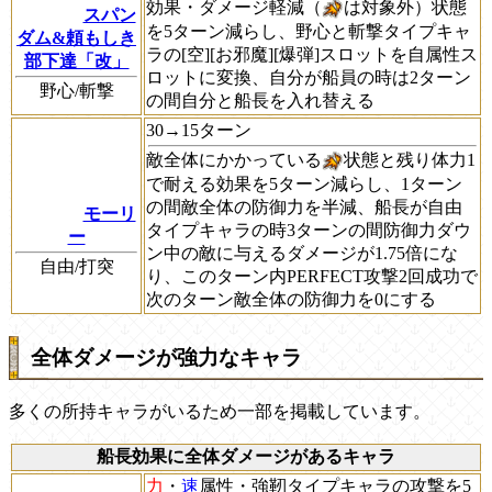
効果・ダメージ軽減（
は対象外）状態
スパン
を5ターン減らし、野心と斬撃タイプキャ
ダム&頼もしき
ラの[空][お邪魔][爆弾]スロットを自属性ス
部下達「改」
ロットに変換、自分が船員の時は2ターン
野心/斬撃
の間自分と船長を入れ替える
30→15ターン
敵全体にかかっている
状態と残り体力1
で耐える効果を5ターン減らし、1ターン
の間敵全体の防御力を半減、船長が自由
モーリ
タイプキャラの時3ターンの間防御力ダウ
ー
ン中の敵に与えるダメージが1.75倍にな
自由/打突
り、このターン内PERFECT攻撃2回成功で
次のターン敵全体の防御力を0にする
全体ダメージが強力なキャラ
多くの所持キャラがいるため一部を掲載しています。
船長効果に全体ダメージがあるキャラ
力
・
速
属性・強靭タイプキャラの攻撃を5