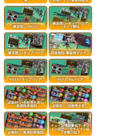
減
防御アップ+撃破時復活
擬音隠し+タップバリア
擬音隠し+やけど
+タップ難化
擬音隠し+タップバリア
回復無効+撃破時ダメージ
やけど+タップバリア
やけど+hitバリア
必殺封じ+必殺巻き戻し
+船員効果無効
必殺封じ+必殺巻き戻し
チェイン増加量低下+チェ
イン固定+一定チェイン以
必殺封じ+船員効果無効
下攻撃力低下