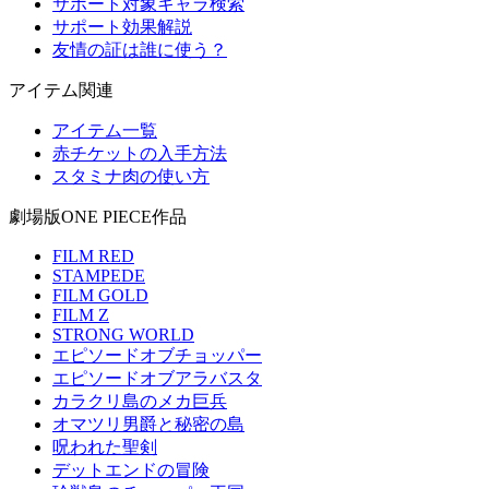
サポート対象キャラ検索
サポート効果解説
友情の証は誰に使う？
アイテム関連
アイテム一覧
赤チケットの入手方法
スタミナ肉の使い方
劇場版ONE PIECE作品
FILM RED
STAMPEDE
FILM GOLD
FILM Z
STRONG WORLD
エピソードオブチョッパー
エピソードオブアラバスタ
カラクリ島のメカ巨兵
オマツリ男爵と秘密の島
呪われた聖剣
デットエンドの冒険