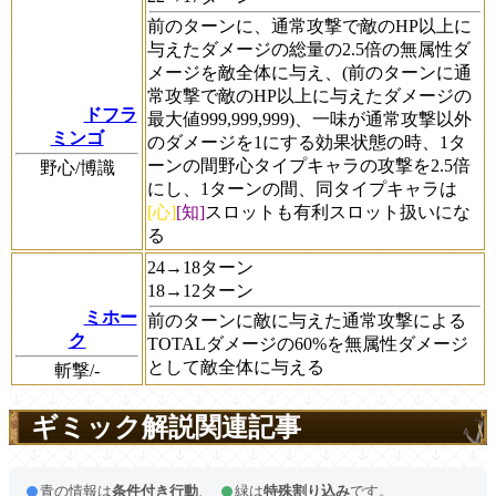
前のターンに、通常攻撃で敵のHP以上に
与えたダメージの総量の2.5倍の無属性ダ
メージを敵全体に与え、(前のターンに通
常攻撃で敵のHP以上に与えたダメージの
ドフラ
最大値999,999,999)、一味が通常攻撃以外
ミンゴ
のダメージを1にする効果状態の時、1タ
ーンの間野心タイプキャラの攻撃を2.5倍
野心/博識
にし、1ターンの間、同タイプキャラは
[心]
[知]
スロットも有利スロット扱いにな
る
24→18ターン
18→12ターン
ミホー
前のターンに敵に与えた通常攻撃による
ク
TOTALダメージの60%を無属性ダメージ
として敵全体に与える
斬撃/-
ギミック解説関連記事
青の情報は
条件付き行動
、
緑は
特殊割り込み
です。