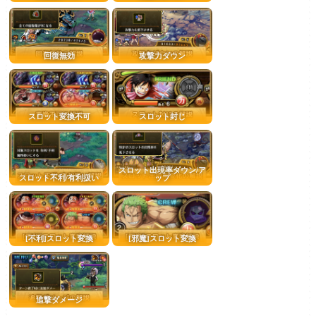
回復無効
攻撃力ダウン
スロット変換不可
スロット封じ
スロット出現率ダウン/ア
スロット不利/有利扱い
ップ
[不利]スロット変換
[邪魔]スロット変換
追撃ダメージ