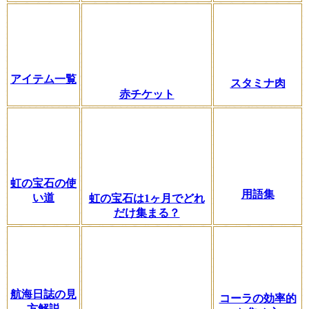
アイテム一覧
スタミナ肉
赤チケット
虹の宝石の使
用語集
い道
虹の宝石は1ヶ月でどれ
だけ集まる？
航海日誌の見
コーラの効率的
方解説