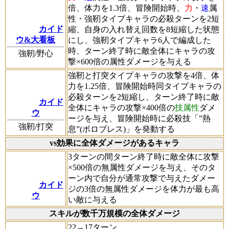
倍、体力を1.3倍、冒険開始時、
力
・
速
属
性・強靭タイプキャラの必殺ターンを2短
カイド
縮、自身の入れ替え回数を8短縮した状態
ウ&大看板
にし、強靭タイプキャラ6人で編成した
時、ターン終了時に敵全体にキャラの攻
強靭/野心
撃×600倍の属性ダメージを与える
強靭と打突タイプキャラの攻撃を4倍、体
力を1.25倍、冒険開始時同タイプキャラの
必殺ターンを2短縮し、ターン終了時に敵
カイド
全体にキャラの攻撃×400倍の
技属性
ダメ
ウ
ージを与え、冒険開始時に必殺技「”熱
強靭/打突
息”(ボロブレス)」を発動する
vs効果に全体ダメージがあるキャラ
3ターンの間ターン終了時に敵全体に攻撃
×500倍の無属性ダメージを与え、そのタ
ーン内で自分が通常攻撃で与えたダメー
カイド
ジの3倍の無属性ダメージを体力が最も高
ウ
い敵に与える
スキルが数千万規模の全体ダメージ
22→17ターン