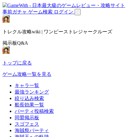
事前ガチャ
ゲーム検索
ログイン
トレクル攻略wiki | ワンピーストレジャークルーズ
掲示板Q&A
トップに戻る
ゲーム攻略一覧を見る
キャラ一覧
最強ランキング
絞り込み検索
船長効果一覧
パーティ投稿検索
同盟掲示板
スゴフェス
海賊祭パーティ
海賊王への軌跡