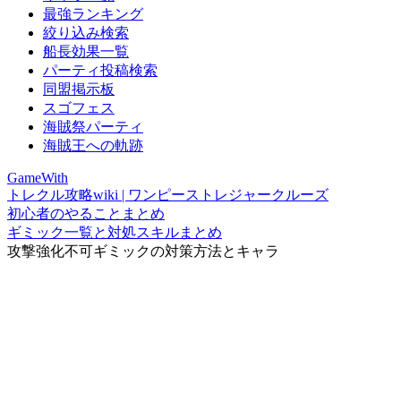
最強ランキング
絞り込み検索
船長効果一覧
パーティ投稿検索
同盟掲示板
スゴフェス
海賊祭パーティ
海賊王への軌跡
GameWith
トレクル攻略wiki | ワンピーストレジャークルーズ
初心者のやることまとめ
ギミック一覧と対処スキルまとめ
攻撃強化不可ギミックの対策方法とキャラ