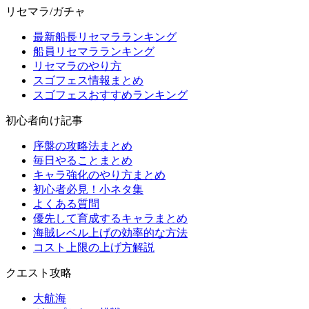
リセマラ/ガチャ
最新船長リセマラランキング
船員リセマラランキング
リセマラのやり方
スゴフェス情報まとめ
スゴフェスおすすめランキング
初心者向け記事
序盤の攻略法まとめ
毎日やることまとめ
キャラ強化のやり方まとめ
初心者必見！小ネタ集
よくある質問
優先して育成するキャラまとめ
海賊レベル上げの効率的な方法
コスト上限の上げ方解説
クエスト攻略
大航海