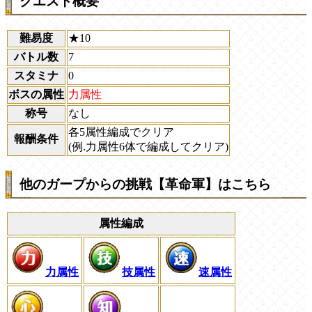
クエスト概要
難易度
★10
バトル数
7
スタミナ
0
ボスの属性
力属性
称号
なし
各5属性編成でクリア
報酬条件
(例.力属性6体で編成してクリア)
他のガープからの挑戦【革命軍】はこちら
属性編成
力属性
技属性
速属性