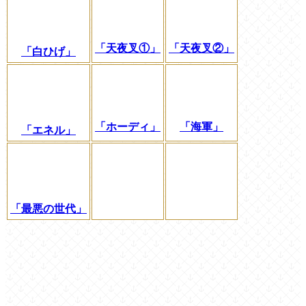
「天夜叉①」
「天夜叉②」
「白ひげ」
「ホーディ」
「海軍」
「エネル」
「最悪の世代」