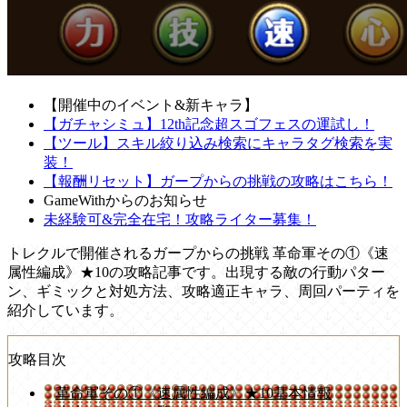
【開催中のイベント&新キャラ】
【ガチャシミュ】12th記念超スゴフェスの運試し！
【ツール】スキル絞り込み検索にキャラタグ検索を実
装！
【報酬リセット】ガープからの挑戦の攻略はこちら！
GameWithからのお知らせ
未経験可&完全在宅！攻略ライター募集！
トレクルで開催されるガープからの挑戦 革命軍その①《速
属性編成》★10の攻略記事です。出現する敵の行動パター
ン、ギミックと対処方法、攻略適正キャラ、周回パーティを
紹介しています。
攻略目次
革命軍その①《速属性編成》★10基本情報