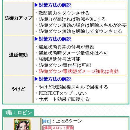
▶対策方法の解説
・敵防御力をダウンさせる
防御力アップ
・防御力が高ければ激減や0にする
・防御ダウン無効の場合は解除スキルが必要
・防御ダウン無効を解除してダウンさせる
▶対策方法の解説
・遅延状態異常の付与が無効
・遅延状態時ダメージ量強化は不可
遅延無効
・強制遅延付与は可能
・防御ダウン/毒付与は可能
・
防御ダウン/毒状態ダメージ強化は有効
▶対策方法の解説
・やけど状態回復スキルで回復する
やけど
・PERFECTタップしない
・サポート効果で回復する
3階：ロビン
：上段/5ターン
封じ
[爆弾]スロット変換