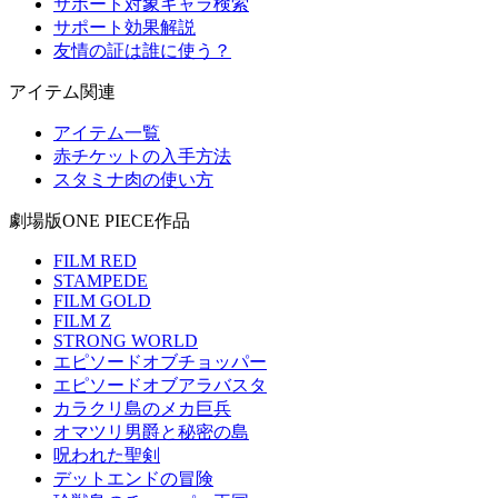
サポート対象キャラ検索
サポート効果解説
友情の証は誰に使う？
アイテム関連
アイテム一覧
赤チケットの入手方法
スタミナ肉の使い方
劇場版ONE PIECE作品
FILM RED
STAMPEDE
FILM GOLD
FILM Z
STRONG WORLD
エピソードオブチョッパー
エピソードオブアラバスタ
カラクリ島のメカ巨兵
オマツリ男爵と秘密の島
呪われた聖剣
デットエンドの冒険