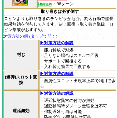
：98ターン
遅延無効
取り巻きは必ず倒す
ロビンよりも取り巻きのチンピラが厄介。割込行動で船長
効果無効を付与してきます。封じ回復→取り巻き撃破→ロ
ビン撃破がおすすめ。
対策方法の例 (タップで開く)
▶対策方法の解説
・能力解放で対処
封じ
・足りない場合はスキルで回復
・サポートで回復する
・入れ替え効果で回復する
▶対策方法の解説
[爆弾]スロット変
・自属性スロット出現率上昇で利用でき
換
る
▶対策方法の解説
・遅延状態異常の付与が無効
・遅延状態時ダメージ量強化は不可
遅延無効
・強制遅延付与は可能
・防御ダウン/毒付与は可能