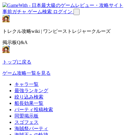
事前ガチャ
ゲーム検索
ログイン
トレクル攻略wiki | ワンピーストレジャークルーズ
掲示板Q&A
トップに戻る
ゲーム攻略一覧を見る
キャラ一覧
最強ランキング
絞り込み検索
船長効果一覧
パーティ投稿検索
同盟掲示板
スゴフェス
海賊祭パーティ
海賊王への軌跡