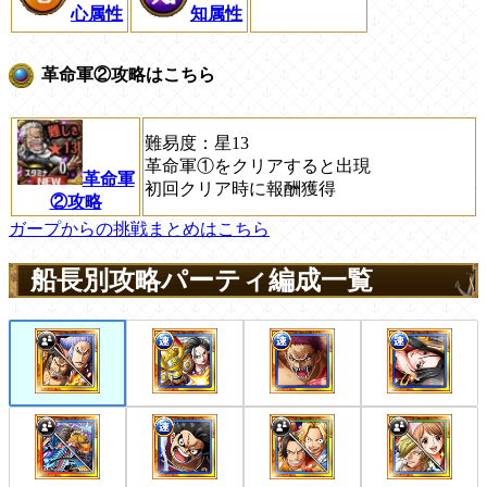
心属性
知属性
革命軍②攻略はこちら
難易度：星13
革命軍①をクリアすると出現
革命軍
初回クリア時に報酬獲得
②攻略
ガープからの挑戦まとめはこちら
船長別攻略パーティ編成一覧