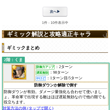
ギミック解説と攻略適正キャラ
ギミックまとめ
2階：くま
：2ターン
防御力アップ
：98ターン
遅延無効
：1ターン目/5ターン
やけど
防御ダウンか解除で倒す
防御ダウンが有効。ダメージ量強化も合わせて使いまし
ょ。革命軍で出現する敵はほぼ遅延無効なので他の階でも
役立ちます。
対策方法の例 (タップで開く)