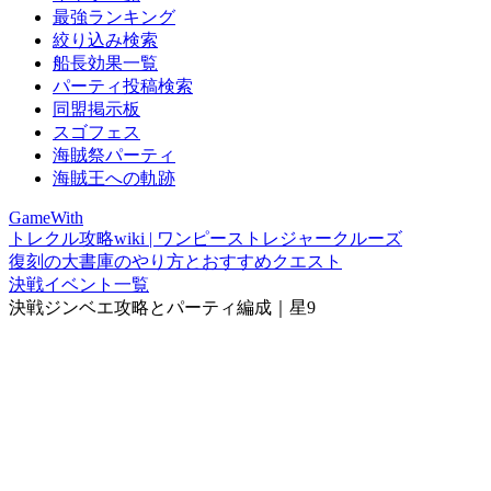
最強ランキング
絞り込み検索
船長効果一覧
パーティ投稿検索
同盟掲示板
スゴフェス
海賊祭パーティ
海賊王への軌跡
GameWith
トレクル攻略wiki | ワンピーストレジャークルーズ
復刻の大書庫のやり方とおすすめクエスト
決戦イベント一覧
決戦ジンベエ攻略とパーティ編成｜星9