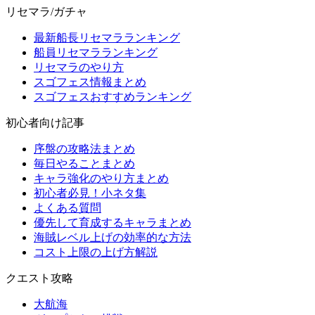
リセマラ/ガチャ
最新船長リセマラランキング
船員リセマラランキング
リセマラのやり方
スゴフェス情報まとめ
スゴフェスおすすめランキング
初心者向け記事
序盤の攻略法まとめ
毎日やることまとめ
キャラ強化のやり方まとめ
初心者必見！小ネタ集
よくある質問
優先して育成するキャラまとめ
海賊レベル上げの効率的な方法
コスト上限の上げ方解説
クエスト攻略
大航海