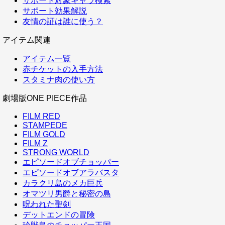
サポート対象キャラ検索
サポート効果解説
友情の証は誰に使う？
アイテム関連
アイテム一覧
赤チケットの入手方法
スタミナ肉の使い方
劇場版ONE PIECE作品
FILM RED
STAMPEDE
FILM GOLD
FILM Z
STRONG WORLD
エピソードオブチョッパー
エピソードオブアラバスタ
カラクリ島のメカ巨兵
オマツリ男爵と秘密の島
呪われた聖剣
デットエンドの冒険