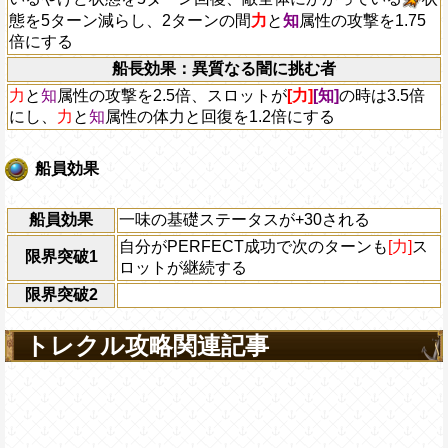
態を5ターン減らし、2ターンの間
力
と
知
属性の攻撃を1.75
倍にする
船長効果：異質なる闇に挑む者
力
と
知
属性の攻撃を2.5倍、スロットが
[力]
[知]
の時は3.5倍
にし、
力
と
知
属性の体力と回復を1.2倍にする
船員効果
船員効果
一味の基礎ステータスが+30される
自分がPERFECT成功で次のターンも
[力]
ス
限界突破1
ロットが継続する
限界突破2
トレクル攻略関連記事