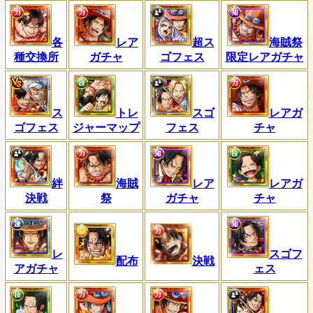
各
レア
超ス
海賊祭
種交換所
ガチャ
ゴフェス
限定レアガチャ
ス
トレ
スゴ
レアガ
ゴフェス
ジャーマップ
フェス
チャ
絆
海賊
レア
レアガ
決戦
祭
ガチャ
チャ
レ
スゴフ
配布
決戦
アガチャ
ェス