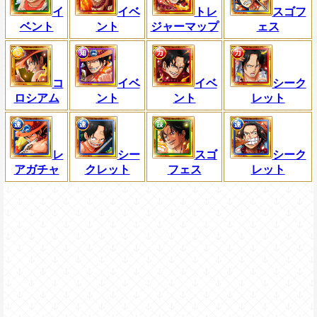
イ
イベ
トレ
スゴフ
ベント
ント
ジャーマップ
ェス
コ
イベ
イベ
シーク
ロシアム
ント
ント
レット
レ
シー
スゴ
シーク
アガチャ
クレット
フェス
レット