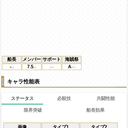
船長
メンバー
サポート
海賊祭
-
7.5
A
キャラ性能表
ステータス
必殺技
共闘性能
限界突破
船長効果
能
通常
17→17ターン
共闘性能
通常時
限界突破
画像
タイプ1
タイプ2