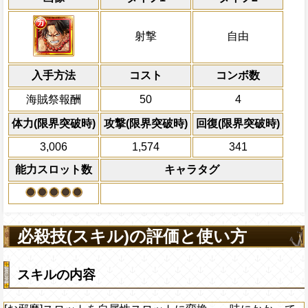
習得する効果
力
力
と
知
属性の攻撃を2.5倍、スロットが
冒険開始時の必殺ター
通常時
[力
にし、
力
と
知
属性の体力と回復を1.2倍に
属性
キャラの攻撃を6倍
一味の基礎ステータスが+30される
[お邪魔]スロットを自属性スロットに変換
船長効果
射撃
自由
にし、他の属性キャラの
ているやけど状態を5ターン回復、敵全体
Lv上限突破
自分がPERFECT成功で次のターンも
倍、体力を1.25倍にす
状態を5ターン減らし、2ターンの間
力
続する
入手方法
を1.75倍にする
コスト
ターン数：10
コンボ数
技属性
から受けるダメージを5%減ら
全ての防御効果・防御
上限突破
海賊祭報酬
50
4
外のダメージを1にす
攻撃開始前体力が50%以上で、自分
必殺技
て敵全体に200万ダ
体力(限界突破時)
攻撃(限界突破時)
回復(限界突破時)
のバリアを無視する
プレイヤーの一味の属
3,006
1,574
341
属性スロットに変換し
ーンを2短縮する
能力スロット数
キャラタグ
2ターンの間敵全体の
アクション
を30%下げ、自由タイ
げる
必殺技(スキル)の評価と使い方
スキルの内容