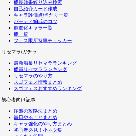
船長効果絞り込み検索
自己紹介カード作成
キャラ評価点/当たり一覧
パーティ編成のコツ
超進化キャラ一覧
船一覧
フェス限所持率チェッカー
リセマラ/ガチャ
最新船長リセマラランキング
船員リセマラランキング
リセマラのやり方
スゴフェス情報まとめ
スゴフェスおすすめランキング
初心者向け記事
序盤の攻略法まとめ
毎日やることまとめ
キャラ強化のやり方まとめ
初心者必見！小ネタ集