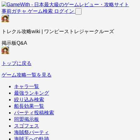
事前ガチャ
ゲーム検索
ログイン
トレクル攻略wiki | ワンピーストレジャークルーズ
掲示板Q&A
トップに戻る
ゲーム攻略一覧を見る
キャラ一覧
最強ランキング
絞り込み検索
船長効果一覧
パーティ投稿検索
同盟掲示板
スゴフェス
海賊祭パーティ
海賊王への軌跡