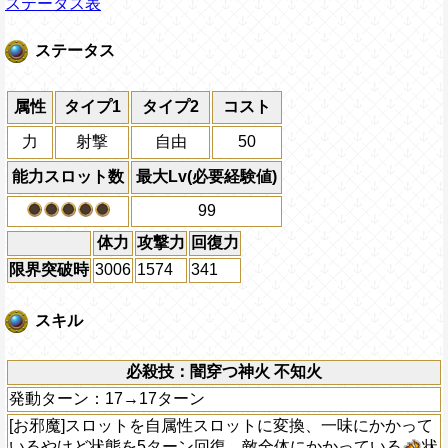
ステータス表
ステータス
属性
タイプ1
タイプ2
コスト
力
射撃
自由
50
能力スロット数
最大Lv(必要経験値)
99
体力
攻撃力
回復力
限界突破時
3006
1574
341
スキル
必殺技：闇穿つ神火 不知火
発動ターン：17→17ターン
[お邪魔]スロットを自属性スロットに変換、一味にかかって
いるやけど状態を5ターン回復、敵全体にかかっている
状