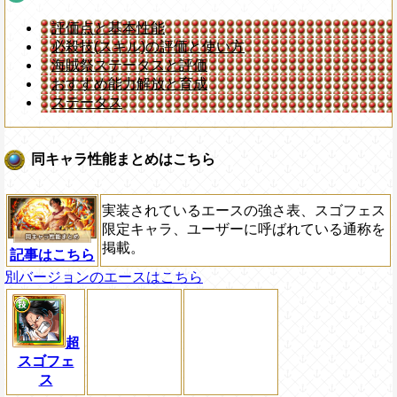
評価点と基本性能
必殺技(スキル)の評価と使い方
海賊祭ステータスと評価
おすすめ能力解放と育成
ステータス
同キャラ性能まとめはこちら
実装されているエースの強さ表、スゴフェス
限定キャラ、ユーザーに呼ばれている通称を
掲載。
記事はこちら
別バージョンのエースはこちら
超
スゴフェ
ス