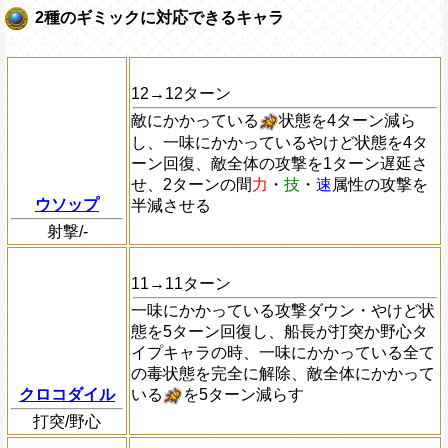
2種のギミックに対応できるキャラ
12→12ターン
敵にかかっている
状態を4ターン減ら
し、一味にかかっているやけど状態を4タ
ーン回復、敵全体の攻撃を1ターン遅延さ
せ、2ターンの間
力
・
技
・
速
属性の攻撃を
ウソップ
半減させる
射撃/-
11→11ターン
一味にかかっている攻撃ダウン・やけど状
態を5ターン回復し、船長が打突か野心タ
イプキャラの時、一味にかかっている全て
の毒状態を完全に解除、敵全体にかかって
クロコダイル
いる
を5ターン減らす
打突/野心