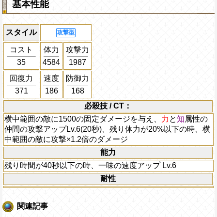
基本性能
スタイル
攻撃型
コスト
体力
攻撃力
35
4584
1987
回復力
速度
防御力
371
186
168
必殺技 / CT：
横中範囲の敵に1500の固定ダメージを与え、
力
と
知
属性の
仲間の攻撃アップLv.6(20秒)、残り体力が20%以下の時、横
中範囲の敵に攻撃×1.2倍のダメージ
能力
残り時間が40秒以下の時、一味の速度アップ Lv.6
耐性
関連記事