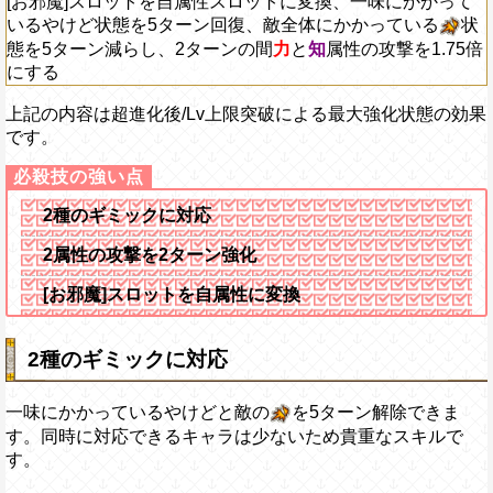
[お邪魔]スロットを自属性スロットに変換、一味にかかって
いるやけど状態を5ターン回復、敵全体にかかっている
状
態を5ターン減らし、2ターンの間
力
と
知
属性の攻撃を1.75倍
にする
上記の内容は超進化後/Lv上限突破による最大強化状態の効果
です。
2種のギミックに対応
2属性の攻撃を2ターン強化
[お邪魔]スロットを自属性に変換
2種のギミックに対応
一味にかかっているやけどと敵の
を5ターン解除できま
す。同時に対応できるキャラは少ないため貴重なスキルで
す。