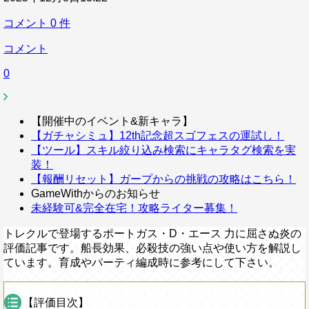
コメント
0
件
コメント
0
【開催中のイベント&新キャラ】
【ガチャシミュ】12th記念超スゴフェスの運試し！
【ツール】スキル絞り込み検索にキャラタグ検索を実
装！
【報酬リセット】ガープからの挑戦の攻略はこちら！
GameWithからのお知らせ
未経験可&完全在宅！攻略ライター募集！
トレクルで登場するポートガス・D・エース 力に屈さぬ炎の
評価記事です。船長効果、必殺技の強い点や使い方を解説し
ています。育成やパーティ編成時に参考にして下さい。
【評価目次】