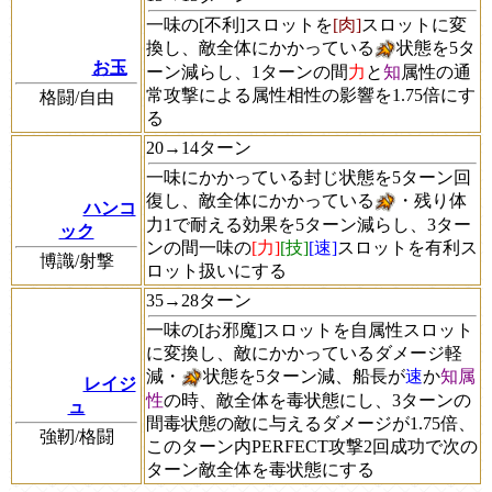
一味の[不利]スロットを
[肉]
スロットに変
換し、敵全体にかかっている
状態を5タ
お玉
ーン減らし、1ターンの間
力
と
知
属性の通
常攻撃による属性相性の影響を1.75倍にす
格闘/自由
る
20→14ターン
一味にかかっている封じ状態を5ターン回
復し、敵全体にかかっている
・残り体
ハンコ
力1で耐える効果を5ターン減らし、3ター
ック
ンの間一味の
[力]
[技]
[速]
スロットを有利ス
博識/射撃
ロット扱いにする
35→28ターン
一味の[お邪魔]スロットを自属性スロット
に変換し、敵にかかっているダメージ軽
減・
状態を5ターン減、船長が
速
か
知属
レイジ
性
の時、敵全体を毒状態にし、3ターンの
ュ
間毒状態の敵に与えるダメージが1.75倍、
強靭/格闘
このターン内PERFECT攻撃2回成功で次の
ターン敵全体を毒状態にする