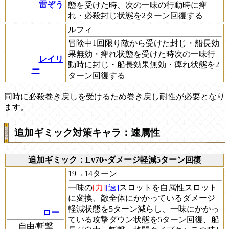
雷ぞう
態を受けた時、次の一味の行動時に痺
れ・必殺封じ状態を2ターン回復する
ルフィ
冒険中1回限り敵から受けた封じ・船長効
果無効・痺れ状態を受けた時次の一味行
レイリ
動時に封じ・船長効果無効・痺れ状態を2
ー
ターン回復する
同時に必殺巻き戻しを受けるため巻き戻し耐性が必要となり
ます。
追加ギミック対策キャラ：速属性
追加ギミック：Lv70~ダメージ軽減5ターン回復
19→14ターン
一味の
[力]
[速]
スロットを自属性スロット
に変換、敵全体にかかっているダメージ
軽減状態を5ターン減らし、一味にかかっ
ロー
ている攻撃ダウン状態を5ターン回復、船
自由/斬撃