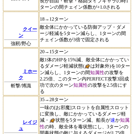
長が自由・斬撃・格闘タイプキャラの時1
ターンの間チェイン係数が+1.0される
18→12ターン
敵全体にかかっている防御アップ・ダメ
クイー
ージ軽減を5ターン減らし、1ターンの間
ン
チェイン係数が3倍で固定される
強靭/野心
20→15ターン
敵1体のHPを15%減、敵全体にかかってい
るダメージ軽減状態(
は対象外)を10ター
ミホー
ン減らし、1ターンの間
知属性
の攻撃を
ク
2.25倍、このターン内PERFECT攻撃3回成
功で次のターン
知属性
の攻撃を2.5倍にす
斬撃/博識
る
35→28ターン
一味の[お邪魔]スロットを自属性スロット
に変換し、敵にかかっているダメージ軽
減・
状態を5ターン減、船長が
速
か
知属
レイジ
性
の時、敵全体を毒状態にし、3ターンの
ュ
間毒状態の敵に与えるダメージが1.75倍、