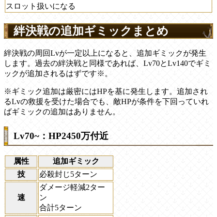
スロット扱いになる
絆決戦の追加ギミックまとめ
絆決戦の周回Lvが一定以上になると、追加ギミックが発生
します。過去の絆決戦と同様であれば、Lv70とLv140でギミ
ックが追加されるはずです※。
※ギミック追加は厳密にはHPを基に発生します。追加され
るLvの救援を受けた場合でも、敵HPが条件を下回っていれ
ばギミックの追加はありません。
Lv70~：HP2450万付近
属性
追加ギミック
技
必殺封じ5ターン
ダメージ軽減2ター
速
ン
合計5ターン