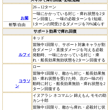
26→12ターン
一味にかかっている封じ・痺れ状態を2タ
お菊
ーン回復し、一味の必殺ターンを1短縮、
1ターンの間受けるダメージを70%減らす
斬撃/自由
サポート効果で痺れ回復
キッド
冒険中1回限り、サポート対象キャラが割
合ダメージ・直接ダメージを与える必殺
ルフィ
発動時、一味にかかっている封じ・痺
れ・船長効果無効状態を2ターン回復する
ロー
冒険中1回限り、敵から封じ・船長効果無
効・痺れ状態を受けた時、次の一味の行
コラソ
動時に封じ・船長効果無効・痺れ状態を2
ン
ターン回復する
イヌアラシ ネコマムシ 錦えもん モモの助
カン十郎
冒険中1回限り、敵から痺れ・必殺封じ状