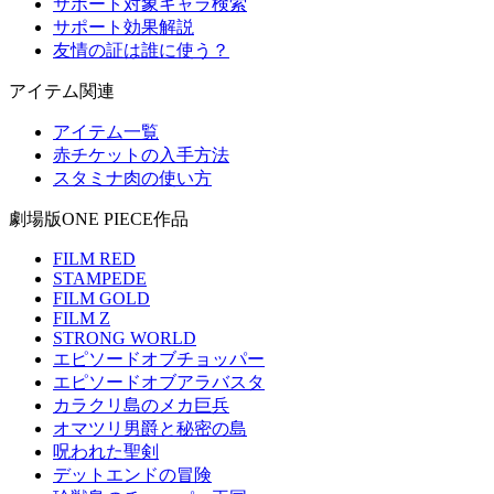
サポート対象キャラ検索
サポート効果解説
友情の証は誰に使う？
アイテム関連
アイテム一覧
赤チケットの入手方法
スタミナ肉の使い方
劇場版ONE PIECE作品
FILM RED
STAMPEDE
FILM GOLD
FILM Z
STRONG WORLD
エピソードオブチョッパー
エピソードオブアラバスタ
カラクリ島のメカ巨兵
オマツリ男爵と秘密の島
呪われた聖剣
デットエンドの冒険