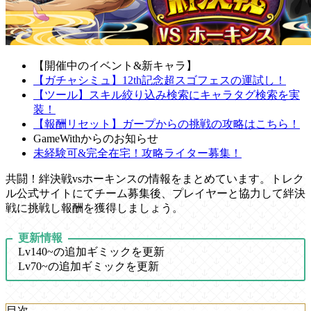
【開催中のイベント&新キャラ】
【ガチャシミュ】12th記念超スゴフェスの運試し！
【ツール】スキル絞り込み検索にキャラタグ検索を実
装！
【報酬リセット】ガープからの挑戦の攻略はこちら！
GameWithからのお知らせ
未経験可&完全在宅！攻略ライター募集！
共闘！絆決戦vsホーキンスの情報をまとめています。トレク
ル公式サイトにてチーム募集後、プレイヤーと協力して絆決
戦に挑戦し報酬を獲得しましょう。
更新情報
Lv140~の追加ギミックを更新
Lv70~の追加ギミックを更新
目次