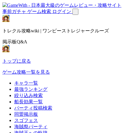
事前ガチャ
ゲーム検索
ログイン
トレクル攻略wiki | ワンピーストレジャークルーズ
掲示板Q&A
トップに戻る
ゲーム攻略一覧を見る
キャラ一覧
最強ランキング
絞り込み検索
船長効果一覧
パーティ投稿検索
同盟掲示板
スゴフェス
海賊祭パーティ
海賊王への軌跡