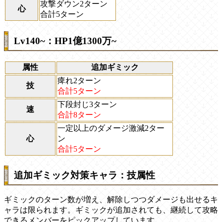
攻撃ダウン2ターン
心
合計5ターン
Lv140~：HP1億1300万~
属性
追加ギミック
痺れ2ターン
技
合計5ターン
下段封じ3ターン
速
合計8ターン
一定以上のダメージ激減2ター
心
ン
合計5ターン
追加ギミック対策キャラ：技属性
ギミックのターン数が増え、解除しつつダメージも出せるキ
ャラは限られます。ギミックが追加されても、継続して攻略
できるメンバーをピックアップしています。