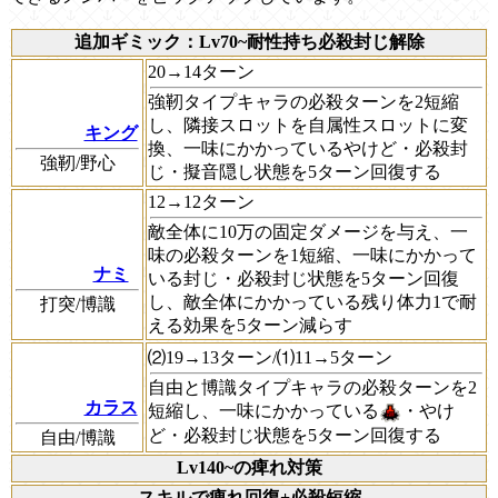
追加ギミック：Lv70~耐性持ち必殺封じ解除
20→14ターン
強靭タイプキャラの必殺ターンを2短縮
し、隣接スロットを自属性スロットに変
キング
換、一味にかかっているやけど・必殺封
強靭/野心
じ・擬音隠し状態を5ターン回復する
12→12ターン
敵全体に10万の固定ダメージを与え、一
味の必殺ターンを1短縮、一味にかかって
ナミ
いる封じ・必殺封じ状態を5ターン回復
し、敵全体にかかっている残り体力1で耐
打突/博識
える効果を5ターン減らす
⑵19→13ターン/⑴11→5ターン
自由と博識タイプキャラの必殺ターンを2
カラス
短縮し、一味にかかっている
・やけ
ど・必殺封じ状態を5ターン回復する
自由/博識
Lv140~の痺れ対策
スキルで痺れ回復+必殺短縮