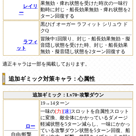
果無効・痺れ状態を受けた時次の一味行
レイリ
動時に封じ・船長効果無効・痺れ状態を2
ー
ターン回復する
黒ひげ オーガー ラフィット シリュウ ド
クQ
冒険中1回限り、封じ・船長効果無効・擬
ラフィ
音隠し状態を受けた時、封じ・船長効果
ット
無効・擬音隠し状態を2ターン回復する
適正キャラは一部を掲載しております。
追加ギミック対策キャラ：心属性
追加ギミック：Lv70~攻撃ダウン
19→14ターン
一味の
[力]
[速]
スロットを自属性スロット
に変換、敵全体にかかっているダメージ
軽減状態を5ターン減らし、一味にかかっ
ロー
ている攻撃ダウン状態を5ターン回復、船
自由/斬撃