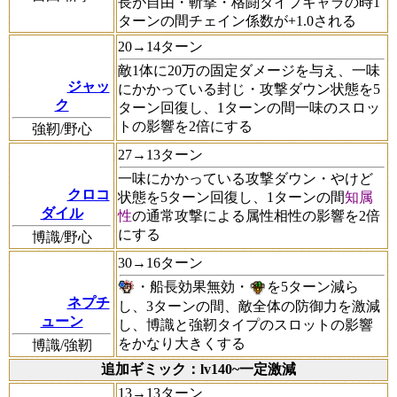
長が自由・斬撃・格闘タイプキャラの時1
ターンの間チェイン係数が+1.0される
20→14ターン
敵1体に20万の固定ダメージを与え、一味
ジャッ
にかかっている封じ・攻撃ダウン状態を5
ク
ターン回復し、1ターンの間一味のスロッ
トの影響を2倍にする
強靭/野心
27→13ターン
一味にかかっている攻撃ダウン・やけど
クロコ
状態を5ターン回復し、1ターンの間
知属
ダイル
性
の通常攻撃による属性相性の影響を2倍
にする
博識/野心
30→16ターン
・船長効果無効・
を5ターン減ら
ネプチ
し、3ターンの間、敵全体の防御力を激減
ューン
し、博識と強靭タイプのスロットの影響
をかなり大きくする
博識/強靭
追加ギミック：lv140~一定激減
13→13ターン