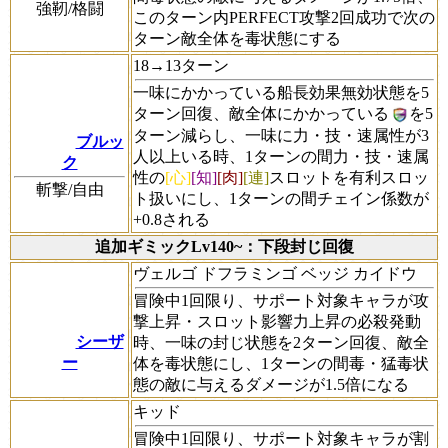
強靭/格闘
このターン内PERFECT攻撃2回成功で次の
ターン敵全体を毒状態にする
18→13ターン
一味にかかっている船長効果無効状態を5
ターン回復、敵全体にかかっている
を5
ターン減らし、一味に力・技・速属性が3
ブルッ
人以上いる時、1ターンの間力・技・速属
ク
性の
[心]
[知]
[肉]
[連]
スロットを有利スロッ
斬撃/自由
ト扱いにし、1ターンの間チェイン係数が
+0.8される
追加ギミックLv140~：下段封じ回復
ヴェルゴ ドフラミンゴ ベッジ カイドウ
冒険中1回限り、サポート対象キャラが攻
撃上昇・スロット影響力上昇の必殺発動
シーザ
時、一味の封じ状態を2ターン回復、敵全
ー
体を毒状態にし、1ターンの間毒・猛毒状
態の敵に与えるダメージが1.5倍になる
キッド
冒険中1回限り、サポート対象キャラが割