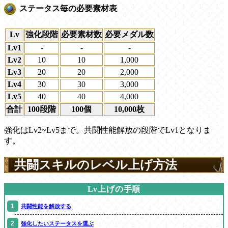
ステータス毎の必要素材表
Lv
強化段階
必要素材数
必要メダル数
Lv1
-
-
-
Lv2
10
10
1,000
Lv3
20
20
2,000
Lv4
30
30
3,000
Lv5
40
40
4,000
合計
100段階
100個
10,000枚
強化はLv2~Lv5まで。共闘性能解放の段階でLv1となりま
す。
共闘スキルのレベル上げ方法
Lv上げの手順
共闘性能を解放する
強化したいステータスを選ぶ