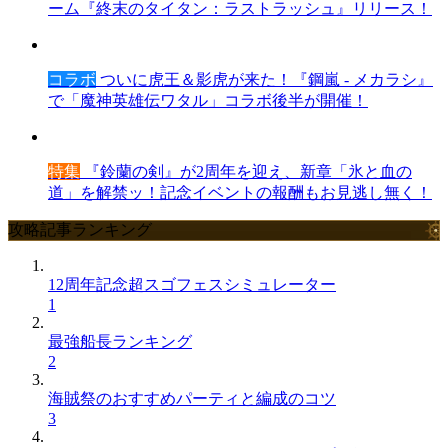
ーム『終末のタイタン：ラストラッシュ』リリース！
コラボ
ついに虎王＆影虎が来た！『鋼嵐 - メカラシ』
で「魔神英雄伝ワタル」コラボ後半が開催！
特集
『鈴蘭の剣』が2周年を迎え、新章「氷と血の
道」を解禁ッ！記念イベントの報酬もお見逃し無く！
攻略記事ランキング
12周年記念超スゴフェスシミュレーター
1
最強船長ランキング
2
海賊祭のおすすめパーティと編成のコツ
3