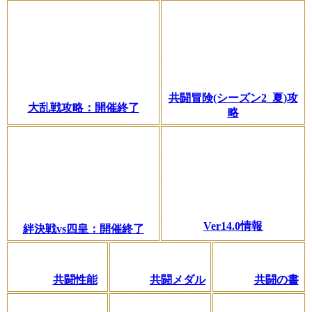
共闘冒険(シーズン2_夏)攻
大乱戦攻略：開催終了
略
Ver14.0情報
絆決戦vs四皇：開催終了
共闘性能
共闘メダル
共闘の書