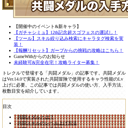
【開催中のイベント&新キャラ】
【ガチャシミュ】12th記念超スゴフェスの運試し！
【ツール】スキル絞り込み検索にキャラタグ検索を実
装！
【報酬リセット】ガープからの挑戦の攻略はこちら！
GameWithからのお知らせ
未経験可&完全在宅！攻略ライター募集！
トレクルで登場する「共闘メダル」の記事です。共闘メダル
はVer.14.0で実装された共闘冒険で使用するキャラ性能のLv
上げに必要。この記事では共闘メダルの使い方、入手方法、
枚数目安を紹介しています。
目次
共闘メダルとは？
共闘スキルのレベル上げ方法