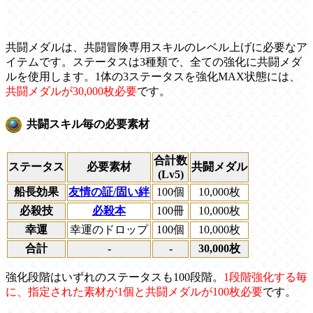
共闘メダルは、共闘冒険専用スキルのレベル上げに必要なア
イテムです。ステータスは3種類で、全ての強化に共闘メダ
ルを使用します。1体の3ステータスを強化MAX状態には、
共闘メダルが30,000枚必要
です。
共闘スキル毎の必要素材
合計数
ステータス
必要素材
共闘メダル
(Lv5)
船長効果
友情の証/固い絆
100個
10,000枚
必殺技
必殺本
100冊
10,000枚
幸運
幸運のドロップ
100個
10,000枚
合計
-
-
30,000枚
強化段階はいずれのステータスも100段階。
1段階強化する毎
に、指定された素材が1個と共闘メダルが100枚必要
です。