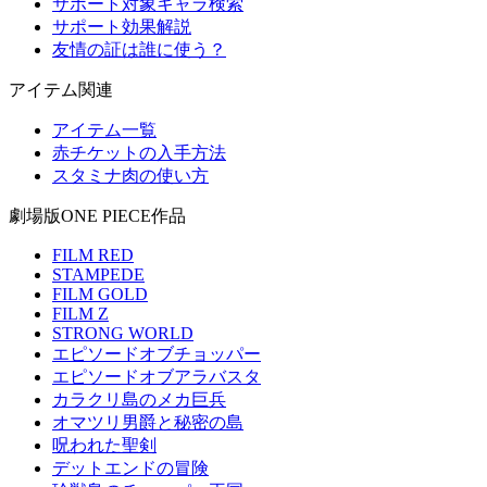
サポート対象キャラ検索
サポート効果解説
友情の証は誰に使う？
アイテム関連
アイテム一覧
赤チケットの入手方法
スタミナ肉の使い方
劇場版ONE PIECE作品
FILM RED
STAMPEDE
FILM GOLD
FILM Z
STRONG WORLD
エピソードオブチョッパー
エピソードオブアラバスタ
カラクリ島のメカ巨兵
オマツリ男爵と秘密の島
呪われた聖剣
デットエンドの冒険