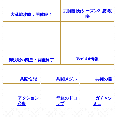
共闘冒険(シーズン2_夏)攻
大乱戦攻略：開催終了
略
Ver14.0情報
絆決戦vs四皇：開催終了
共闘性能
共闘メダル
共闘の書
アクション
幸運のドロ
ガチャシ
必殺
ップ
ミュ