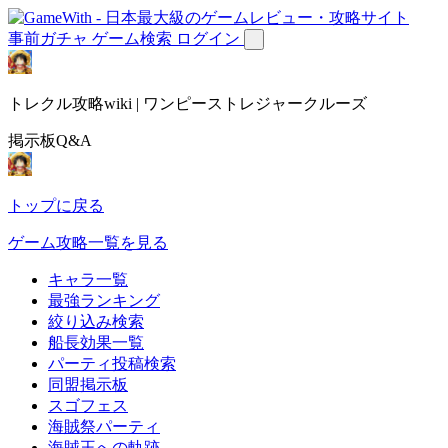
事前ガチャ
ゲーム検索
ログイン
トレクル攻略wiki | ワンピーストレジャークルーズ
掲示板Q&A
トップに戻る
ゲーム攻略一覧を見る
キャラ一覧
最強ランキング
絞り込み検索
船長効果一覧
パーティ投稿検索
同盟掲示板
スゴフェス
海賊祭パーティ
海賊王への軌跡