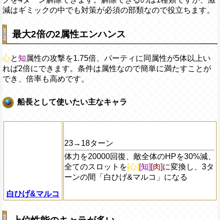
減はギミックの中でも対策が必須の部類なので役立ちます。
最大2倍の2属性エンハンス
心
と
知
属性の攻撃を1.75倍、パーティに同属性が5体以上い
れば2倍にできます。条件は属性なので簡単に満たすことが
でき、倍率も高めです。
船長として使いたい主なキャラ
23→18ターン
体力を20000回復、敵全体のHPを30%減、
全てのスロットを
[心]
[知]
[肉]
に変換し、3タ
ーンの間「白ひげ&マルコ」になる
白ひげ&マルコ