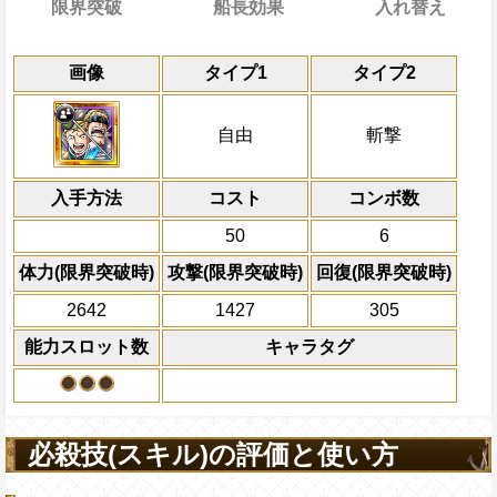
限界突破
船長効果
入れ替え
能力
通常
29→14ターン
習得する効果
入れ替え回数
共闘性能
通常時
限界突破
画像
タイプ1
タイプ2
知属性の攻撃を2.5倍、心属性の攻撃を2.2
船長効果
入れ替え効果
通常時
心と知属性の基礎回復力+30
PERFECT4連続で以降一味の攻撃がさらに
敵全体にかかっている
自分のスロットを自属性スロットに変換
ターン数：10
状態を4ターン
自由
斬撃
[知]
スロットも有利スロット扱いになる
心と知属性の基礎ステ+50
HPを10%減らし、1ターンの間心・知属性
ている船長効果無効を1ターン回復する
全ての防御効果・防御
倍、一味に心と知属性が5人以上いる時は
Lv上限突破
外のダメージを1にす
超入れ替え効果
心属性
から受けるダメージを5%減ら
入手方法
心・知属性の攻撃が2倍になり2ターンの
コスト
コンボ数
必殺技
て敵全体に200万ダ
メッポ」になる
知属性
から受けるダメージを5%減ら
プレイヤーの一味の属
50
6
属性スロットに変換し
上限突破
体力(限界突破時)
攻撃(限界突破時)
回復(限界突破時)
ーンを2短縮する
2ターンの間敵全体の
2642
1427
305
アクション
を30%下げ、斬撃タイ
能力スロット数
キャラタグ
げる
必殺技(スキル)の評価と使い方