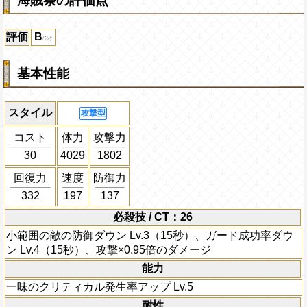
海賊祭の評価点
評価
B
基本性能
スタイル
攻撃型
コスト
体力
攻撃力
30
4029
1802
回復力
速度
防御力
332
197
137
必殺技 / CT：26
小範囲の敵の防御ダウン Lv.3（15秒）、ガード成功率ダウ
ン Lv.4（15秒）、攻撃×0.95倍のダメージ
能力
一味のクリティカル発生率アップ Lv.5
耐性