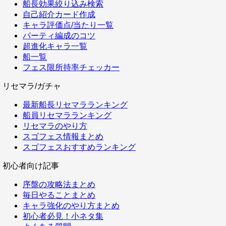
船長効果絞り込み検索
自己紹介カード作成
キャラ評価点/当たり一覧
パーティ編成のコツ
超進化キャラ一覧
船一覧
フェス限所持率チェッカー
リセマラ/ガチャ
最新船長リセマラランキング
船員リセマラランキング
リセマラのやり方
スゴフェス情報まとめ
スゴフェスおすすめランキング
初心者向け記事
序盤の攻略法まとめ
毎日やることまとめ
キャラ強化のやり方まとめ
初心者必見！小ネタ集