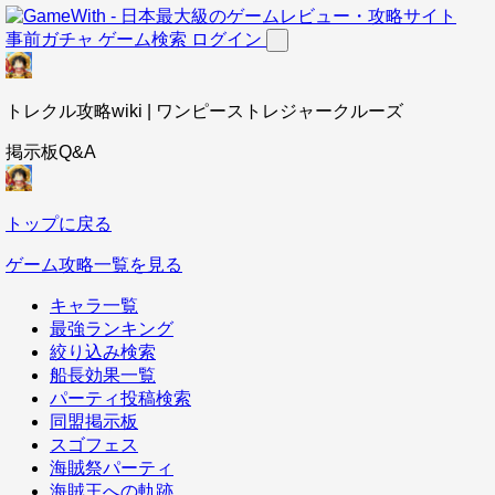
事前ガチャ
ゲーム検索
ログイン
トレクル攻略wiki | ワンピーストレジャークルーズ
掲示板Q&A
トップに戻る
ゲーム攻略一覧を見る
キャラ一覧
最強ランキング
絞り込み検索
船長効果一覧
パーティ投稿検索
同盟掲示板
スゴフェス
海賊祭パーティ
海賊王への軌跡