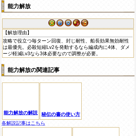
能力解放
【解放理由】
攻略で役立つ毎ターン回復、封じ耐性、船長効果無効耐性
は最優先。必殺短縮Lv2を発動するなら編成内に4体、ダメ
ージ軽減Lv3なら3体必要なので調整が必要。
能力解放の関連記事
能力解放の解説
秘伝の書の使い方
各解説記事はこちら