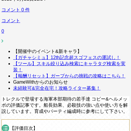
コメント
0
件
コメント
0
【開催中のイベント&新キャラ】
【ガチャシミュ】12th記念超スゴフェスの運試し！
【ツール】スキル絞り込み検索にキャラタグ検索を実
装！
【報酬リセット】ガープからの挑戦の攻略はこちら！
GameWithからのお知らせ
未経験可&完全在宅！攻略ライター募集！
トレクルで登場する海軍本部期待の若手達 コビー&ヘルメッ
ポの評価記事です。船長効果、必殺技の強い点や使い方を解
説しています。育成やパーティ編成時に参考にして下さい。
【評価目次】