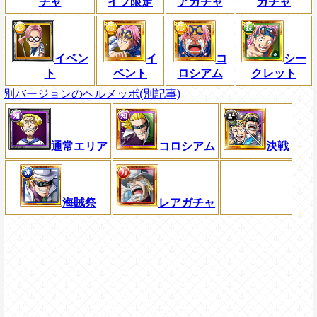
チャ
イプ限定
アガチャ
ガチャ
イベン
イ
コ
シー
ト
ベント
ロシアム
クレット
別バージョンのヘルメッポ(別記事)
通常エリア
コロシアム
決戦
海賊祭
レアガチャ