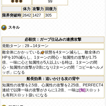
99
体力
攻撃力
回復力
限界突破時
2642
1427
305
スキル
必殺技：ガープ仕込みの連携攻撃
発動ターン：29→14ターン
敵全体にかかっている
状態を4ターン減らし、敵全体の
HPを10%減らし、1ターンの間心・知属性の攻撃が1.75
倍、一味に心と知属性が5人以上いる時は、1ターンの間
心・知属性の攻撃が2倍になり2ターンの間「コビー&ヘルメ
ッポ」になる
船長効果：追いかける友の背中
知属性の攻撃を2.5倍、心属性の攻撃を2.25倍、PERFECT4
連続で以降一味の攻撃がさらに1.2倍、一味は
[知]
スロット
も有利スロット扱いになる