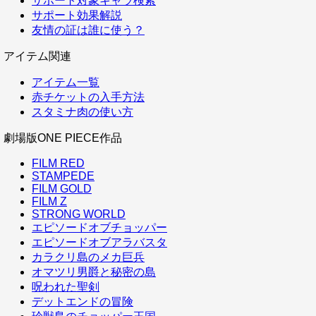
サポート対象キャラ検索
サポート効果解説
友情の証は誰に使う？
アイテム関連
アイテム一覧
赤チケットの入手方法
スタミナ肉の使い方
劇場版ONE PIECE作品
FILM RED
STAMPEDE
FILM GOLD
FILM Z
STRONG WORLD
エピソードオブチョッパー
エピソードオブアラバスタ
カラクリ島のメカ巨兵
オマツリ男爵と秘密の島
呪われた聖剣
デットエンドの冒険