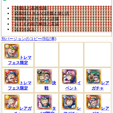
評価点と基本性能
必殺技(スキル)の評価と使い方
海賊祭ステータスと評価
おすすめ能力解放と育成
ステータス
別バージョンのコビー(別記事)
トレマ
フェス限定
トレマ
決
イ
レア
フェス限定
戦
ベント
ガチャ
レアガ
タ
レ
レア