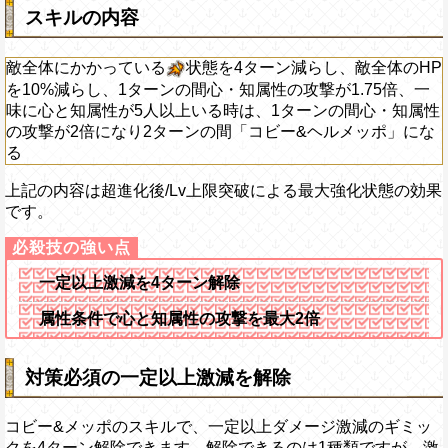
スキルの内容
敵全体にかかっている
状態を4ターン減らし、敵全体のHP
を10%減らし、1ターンの間心・知属性の攻撃が1.75倍、一
味に心と知属性が5人以上いる時は、1ターンの間心・知属性
の攻撃が2倍になり2ターンの間「コビー&ヘルメッポ」にな
る
上記の内容は超進化後/Lv上限突破による最大強化状態の効果
です。
一定以上激減を4ターン解除
属性条件で心と知属性の攻撃を最大2倍
対策必須の一定以上激減を解除
コビー&メッポのスキルで、一定以上ダメージ激減のギミッ
クを4ターン解除できます。解除できるのは1種類ですが、激