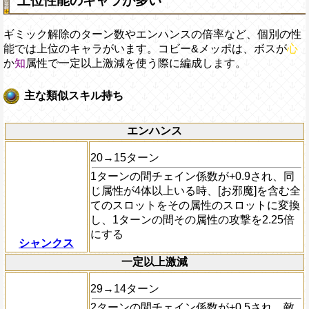
上位性能のキャラが多い
ギミック解除のターン数やエンハンスの倍率など、個別の性
能では上位のキャラがいます。コビー&メッポは、ボスが
心
か
知
属性で一定以上激減を使う際に編成します。
主な類似スキル持ち
エンハンス
20→15ターン
1ターンの間チェイン係数が+0.9され、同
じ属性が4体以上いる時、[お邪魔]を含む全
てのスロットをその属性のスロットに変換
し、1ターンの間その属性の攻撃を2.25倍
にする
シャンクス
一定以上激減
29→14ターン
2ターンの間チェイン係数が+0.5され、敵