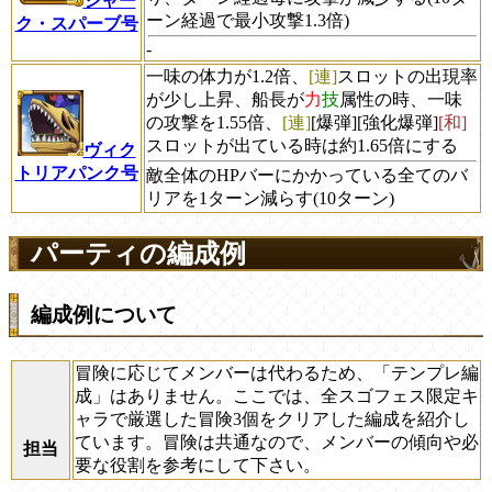
シャー
ーン経過で最小攻撃1.3倍)
ク・スパーブ号
-
一味の体力が1.2倍、
[連]
スロットの出現率
が少し上昇、船長が
力
技
属性の時、一味
の攻撃を1.55倍、
[連]
[爆弾][強化爆弾]
[和]
スロットが出ている時は約1.65倍にする
ヴィク
トリアパンク号
敵全体のHPバーにかかっている全てのバ
リアを1ターン減らす(10ターン)
パーティの編成例
編成例について
冒険に応じてメンバーは代わるため、
「テンプレ編
成」
はありません。ここでは、全スゴフェス限定キ
ャラで厳選した冒険3個をクリアした編成を紹介し
ています。冒険は共通なので、メンバーの傾向や必
担当
要な役割を参考にして下さい。