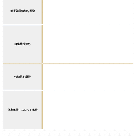
船長効果無効を回避
超連携技持ち
vs効果を所持
倍率条件：スロット条件