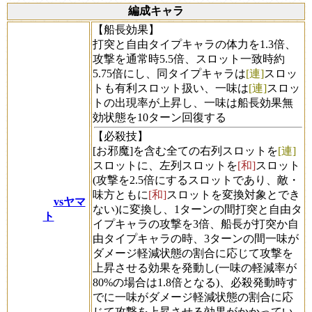
編成キャラ
【船長効果】
打突と自由タイプキャラの体力を1.3倍、
攻撃を通常時5.5倍、スロット一致時約
5.75倍にし、同タイプキャラは
[連]
スロッ
トも有利スロット扱い、一味は
[連]
スロッ
トの出現率が上昇し、一味は船長効果無
効状態を10ターン回復する
【必殺技】
[お邪魔]を含む全ての右列スロットを
[連]
スロットに、左列スロットを
[和]
スロット
(攻撃を2.5倍にするスロットであり、敵・
味方ともに
[和]
スロットを変換対象とでき
vsヤマ
ない)に変換し、1ターンの間打突と自由タ
ト
イプキャラの攻撃を3倍、船長が打突か自
由タイプキャラの時、3ターンの間一味が
ダメージ軽減状態の割合に応じて攻撃を
上昇させる効果を発動し(一味の軽減率が
80%の場合は1.8倍となる)、必殺発動時す
でに一味がダメージ軽減状態の割合に応
じて攻撃を上昇させる効果がかかってい