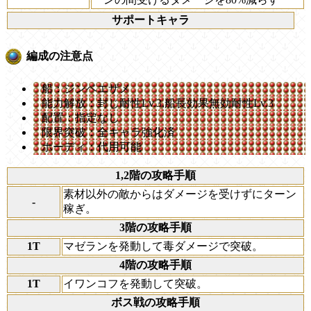
サポートキャラ
編成の注意点
船：ジンベエザメ
能力解放：封じ耐性Lv.3,船長効果無効耐性Lv.3
配置：指定なし
限界突破：全キャラ強化済
ホーディ：代用可能
1,2階の攻略手順
素材以外の敵からはダメージを受けずにターン
-
稼ぎ。
3階の攻略手順
1T
マゼランを発動して毒ダメージで突破。
4階の攻略手順
1T
イワンコフを発動して突破。
ボス戦の攻略手順