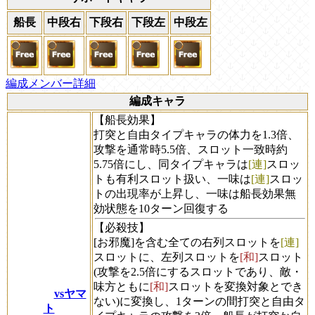
船長
中段右
下段右
下段左
中段左
編成メンバー詳細
編成キャラ
【船長効果】
打突と自由タイプキャラの体力を1.3倍、
攻撃を通常時5.5倍、スロット一致時約
5.75倍にし、同タイプキャラは
[連]
スロッ
トも有利スロット扱い、一味は
[連]
スロッ
トの出現率が上昇し、一味は船長効果無
効状態を10ターン回復する
【必殺技】
[お邪魔]を含む全ての右列スロットを
[連]
スロットに、左列スロットを
[和]
スロット
(攻撃を2.5倍にするスロットであり、敵・
味方ともに
[和]
スロットを変換対象とでき
vsヤマ
ない)に変換し、1ターンの間打突と自由タ
ト