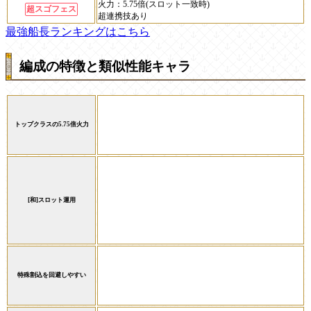
火力：
5.75倍(スロット一致時)
超スゴフェス
超連携技あり
最強船長ランキングはこちら
編成の特徴と類似性能キャラ
トップクラスの5.75倍火力
[和]スロット運用
特殊割込を回避しやすい