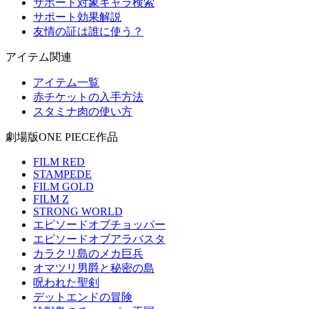
サポート対象キャラ検索
サポート効果解説
友情の証は誰に使う？
アイテム関連
アイテム一覧
赤チケットの入手方法
スタミナ肉の使い方
劇場版ONE PIECE作品
FILM RED
STAMPEDE
FILM GOLD
FILM Z
STRONG WORLD
エピソードオブチョッパー
エピソードオブアラバスタ
カラクリ島のメカ巨兵
オマツリ男爵と秘密の島
呪われた聖剣
デットエンドの冒険