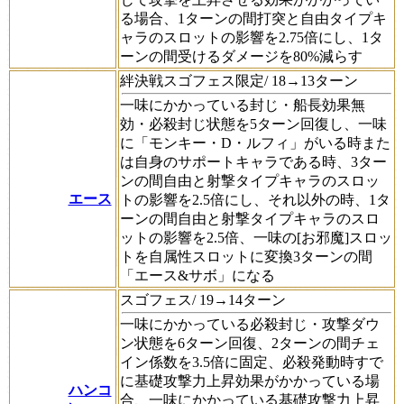
る場合、1ターンの間打突と自由タイプキ
ャラのスロットの影響を2.75倍にし、1タ
ーンの間受けるダメージを80%減らす
絆決戦スゴフェス限定/ 18→13ターン
一味にかかっている封じ・船長効果無
効・必殺封じ状態を5ターン回復し、一味
に「モンキー・D・ルフィ」がいる時また
は自身のサポートキャラである時、3ター
ンの間自由と射撃タイプキャラのスロッ
エース
トの影響を2.5倍にし、それ以外の時、1タ
ーンの間自由と射撃タイプキャラのスロ
ットの影響を2.5倍、一味の[お邪魔]スロッ
トを自属性スロットに変換3ターンの間
「エース&サボ」になる
スゴフェス/ 19→14ターン
一味にかかっている必殺封じ・攻撃ダウ
ン状態を6ターン回復、2ターンの間チェ
イン係数を3.5倍に固定、必殺発動時すで
に基礎攻撃力上昇効果がかかっている場
ハンコ
合、一味にかかっている基礎攻撃力上昇