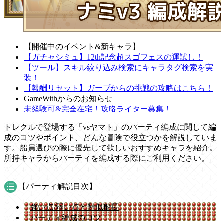
【開催中のイベント&新キャラ】
【ガチャシミュ】12th記念超スゴフェスの運試し！
【ツール】スキル絞り込み検索にキャラタグ検索を実
装！
【報酬リセット】ガープからの挑戦の攻略はこちら！
GameWithからのお知らせ
未経験可&完全在宅！攻略ライター募集！
トレクルで登場する「vsヤマト」のパーティ編成に関して編
成のコツやポイント、どんな冒険で役立つかを解説していま
す。船員選びの際に優先して欲しいおすすめキャラを紹介。
所持キャラからパーティを編成する際にご利用ください。
【パーティ解説目次】
強い点/弱い点と類似船長
パーティ編成のコツ