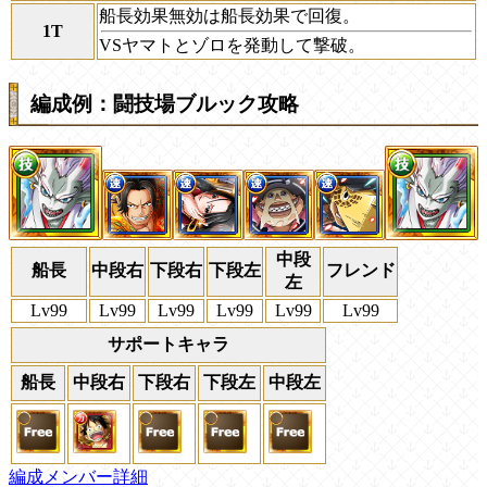
船長効果無効は船長効果で回復。
1T
VSヤマトとゾロを発動して撃破。
編成例：闘技場ブルック攻略
中段
船長
中段右
下段右
下段左
フレンド
左
Lv99
Lv99
Lv99
Lv99
Lv99
Lv99
サポートキャラ
船長
中段右
下段右
下段左
中段左
編成メンバー詳細