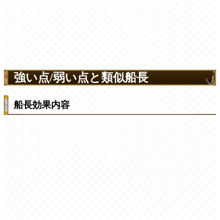
強い点/弱い点と類似船長
船長効果内容