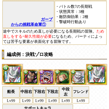
・バトル数7の長期戦
・状態異常：3種
・敵防御効果：2種
ガープ
・撃破時行動あり
からの挑戦革命軍①
途中でスキルのため直しが必要になる長期戦の冒険。
ため
直しをする=耐久性能が必要
になるため、パーティによっ
ては苦手な要素が表面化する冒険です。
編成例：決戦ゾロ攻略
中段
船長
中段右
下段右
下段左
フレンド
左
Lv99
Lv99
Lv99
Lv99
Lv99
Lv99
サポートキャラ