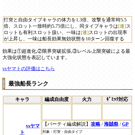
打突と自由タイプキャラの体力を1.3倍、攻撃を通常時5.5
倍、スロット一致時約5.75倍にし、同タイプキャラは
[連]
ス
ロットも有利スロット扱い、一味は
[連]
スロットの出現率
が上昇し、一味は船長効果無効状態を10ターン回復する
効果は①超進化,②限界突破拡張,③レベル上限突破による最
大強化状態を表記しています。
vsヤマトの評価はこちら
最強船長ランク
キャラ
編成自由度
火力
ｷﾞﾐｯｸ対応
【パーティ編成解説】
攻略
/
海賊祭
/
GP
vsヤマ
ト
対象：
打突
・
自由
タイプ