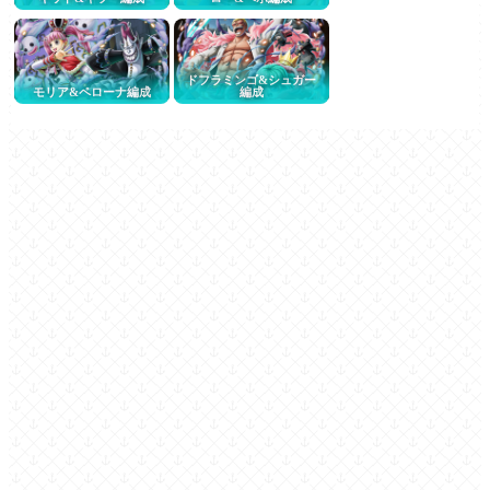
ドフラミンゴ&シュガー
モリア&ペローナ編成
編成