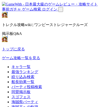
事前ガチャ
ゲーム検索
ログイン
トレクル攻略wiki | ワンピーストレジャークルーズ
掲示板Q&A
トップに戻る
ゲーム攻略一覧を見る
キャラ一覧
最強ランキング
絞り込み検索
船長効果一覧
パーティ投稿検索
同盟掲示板
スゴフェス
海賊祭パーティ
海賊王への軌跡