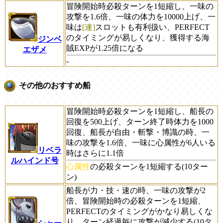
冒険開始時必殺ターンを1短縮し、一味の
攻撃を1.6倍、一味の体力を10000上げ、一
味は
[連]
スロットも有利扱い、PERFECT
のタイミングが易しくなり、獲得する海
ジンベ
賊EXPが1.25倍になる
エザメ
-
その他のおすすめ船
冒険開始時必殺ターンを1短縮し、船長の
回復を500上げ、ターン終了時体力を1000
回復、船長が自由・斬撃・博識の時、一
味の攻撃を1.6倍、一味に心属性が6人いる
リベラ
時はさらに1.1倍
ルハインド号
心属性
の必殺ターンを1短縮する(10ター
ン)
船長が力・技・速の時、一味の攻撃が2
倍、冒険開始時の必殺ターンを1短縮、
PERFECTのタイミングがかなり易しくな
り、ターン経過毎に攻撃が減少する(10タ