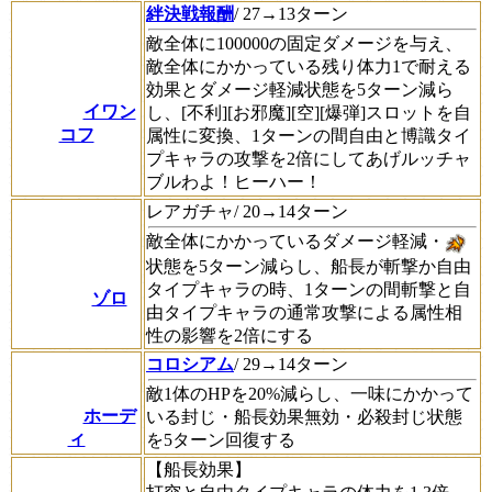
絆決戦報酬
/ 27→13ターン
敵全体に100000の固定ダメージを与え、
敵全体にかかっている残り体力1で耐える
効果とダメージ軽減状態を5ターン減ら
イワン
し、[不利][お邪魔][空][爆弾]スロットを自
コフ
属性に変換、1ターンの間自由と博識タイ
プキャラの攻撃を2倍にしてあげルッチャ
ブルわよ！ヒーハー！
レアガチャ/ 20→14ターン
敵全体にかかっているダメージ軽減・
状態を5ターン減らし、船長が斬撃か自由
タイプキャラの時、1ターンの間斬撃と自
ゾロ
由タイプキャラの通常攻撃による属性相
性の影響を2倍にする
コロシアム
/ 29→14ターン
敵1体のHPを20%減らし、一味にかかって
ホーデ
いる封じ・船長効果無効・必殺封じ状態
ィ
を5ターン回復する
【船長効果】