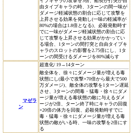
イプキャラの攻撃を3倍、船長が打突か自
由タイプキャラの時、3ターンの間一味が
ダメージ軽減状態の割合に応じて攻撃を
上昇させる効果を発動し(一味の軽減率が
80%の場合は1.8倍となる)、必殺発動時す
でに一味がダメージ軽減状態の割合に応
じて攻撃を上昇させる効果がかかってい
る場合、1ターンの間打突と自由タイプキ
ャラのスロットの影響を2.75倍にし、1タ
ーンの間受けるダメージを80%減らす
超進化/ 19→14ターン
敵全体を、徐々にダメージ量が増える毒
状態にし(最小で攻撃×70倍から最大で500
万ダメージ)、敵全体の攻撃を1ターン遅延
させ、3ターンの間毒・猛毒・徐々にダメ
ージ量が増える毒状態の敵に与えるダメ
マゼラ
ージが2倍、ターン終了時にキャラの回復
ン
×20倍の体力を回復、必殺発動時すでに
毒・猛毒・徐々にダメージ量が増える毒
状態の敵がいる時、一味の攻撃を2倍にす
る