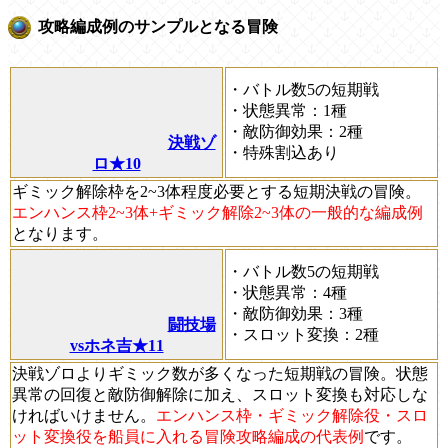
攻略編成例のサンプルとなる冒険
・バトル数5の短期戦
・状態異常：1種
・敵防御効果：2種
決戦ゾ
・特殊割込あり
ロ★10
ギミック解除枠を2~3体程度必要とする短期決戦の冒険。
エンハンス枠2~3体+ギミック解除2~3体の一般的な編成例
となります。
・バトル数5の短期戦
・状態異常：4種
・敵防御効果：3種
闘技場
・スロット変換：2種
vsホネ吉★11
決戦ゾロよりギミック数が多くなった短期戦の冒険。状態
異常の回復と敵防御解除に加え、スロット変換も対応しな
ければいけません。
エンハンス枠・ギミック解除役・スロ
ット変換役を船員に入れる冒険攻略編成の代表例
です。