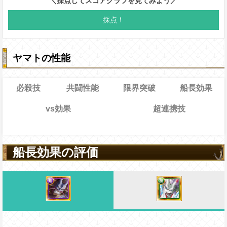
ヤマトの性能
必殺技
共闘性能
限界突破
船長効果
vs効果
超連携技
1→16ターン
共闘性能
通常時
効果
効果
限界突破
19→14ターン
習得する効果
船長効果の評価
キャラの体力を1.3倍、攻撃を通常時5.5
けるダメージを60%減らし、一味の
突と自由タイプキャラの連携攻撃力上昇
通常時
[連]
スロ
致時約5.75倍にし、同タイプキャラは
ット扱いになり、
敵の状態異常無効の効果を無視して1ターン
[連]
スロットによる攻撃
[連]
ステータスが+100される
全ての右列スロットを
ターン数：12
[連]
スロットに、左列
スロット扱い、一味は
有利時2.25倍、通常時1.0倍、不利時0.5
ダメージを1.3倍に上昇させる
[連]
スロットの出現
スロット(攻撃を2.5倍にするスロットであ
全プレイヤーの一味の[お邪魔]を含む
タイプならば、一味は
[技]
[知]
[連]
スロット
味は船長効果無効状態を10ターン回復する
有利時倍率は2倍)
もに
[和]
スロットを変換対象とできない)に
発動条件
全てのスロットを自属性スロットに変
ット扱いになる
ンの間打突と自由タイプキャラの攻撃を3
Lv上限突破
発動条件
Eの時、ルフィ、ゾロ、ナミ、ウソップ、サン
換し、一味の必殺ターンを1短縮、有
受けた次のターン、自分の基礎攻撃力が
か自由タイプキャラの時、3ターンの間一
で
、ロビン、フランキー、ブルック、ジンベ
[和]
利効果を1ターン延長する
[連]
スロットを10個消費した時
る/被ダメージ量上昇状態を3ターン回復する
減状態の割合に応じて攻撃を上昇させる効
モの助から2人以上いる時(サポートキャラ