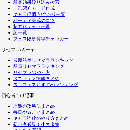
船長効果絞り込み検索
自己紹介カード作成
キャラ評価点/当たり一覧
パーティ編成のコツ
超進化キャラ一覧
船一覧
フェス限所持率チェッカー
リセマラ/ガチャ
最新船長リセマラランキング
船員リセマラランキング
リセマラのやり方
スゴフェス情報まとめ
スゴフェスおすすめランキング
初心者向け記事
序盤の攻略法まとめ
毎日やることまとめ
キャラ強化のやり方まとめ
初心者必見！小ネタ集