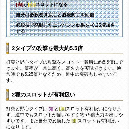
[肉]
が
[心]
スロットになる
自分は必殺巻き戻しと必殺封じを回復
必殺技で発動したエンハンス効果を+0.25増加さ
せる
2タイプの攻撃を最大約5.5倍
打突と野心タイプの攻撃をスロット一致時に約5.5倍にで
きます。倍率が非常に高く、高火力を実現できます。通
常時でも5.25倍となるため、道中の突破もしやすいで
す。
2種のスロットが有利扱い
打突と野心タイプは
[知]
と
[連]
スロット有利扱いになりま
す。道中でもスロットが揃いやすく約5.5倍火力を出しや
すいです。また自分で変換した
[連]
スロットも有利扱い
になります。