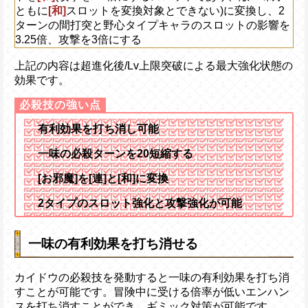
ともに
[和]
スロットを変換対象とできない)に変換し、2
ターンの間打突と野心タイプキャラのスロットの影響を
3.25倍、攻撃を3倍にする
上記の内容は超進化後/Lv上限突破による最大強化状態の
効果です。
有利効果を打ち消し可能
一味の必殺ターンを20短縮する
[お邪魔]を[連]と[和]に変換
2タイプのスロット強化と攻撃強化が可能
一味の有利効果を打ち消せる
カイドウの必殺技を発動すると一味の有利効果を打ち消
すことが可能です。冒険中に受ける倍率が低いエンハン
スを打ち消すことができ、ギミック対策が可能です。