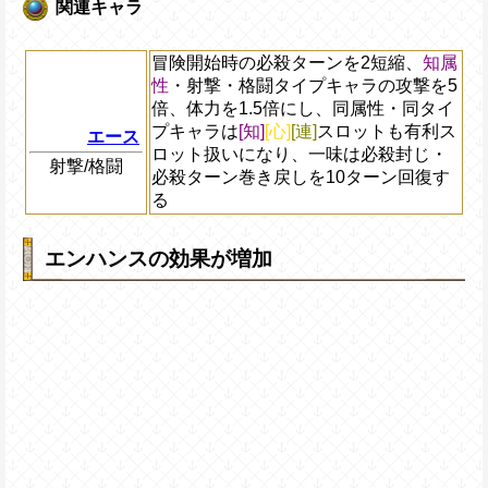
関連キャラ
冒険開始時の必殺ターンを2短縮、
知属
性
・射撃・格闘タイプキャラの攻撃を5
倍、体力を1.5倍にし、同属性・同タイ
プキャラは
[知]
[心]
[連]
スロットも有利ス
エース
ロット扱いになり、一味は必殺封じ・
射撃/格闘
必殺ターン巻き戻しを10ターン回復す
る
エンハンスの効果が増加