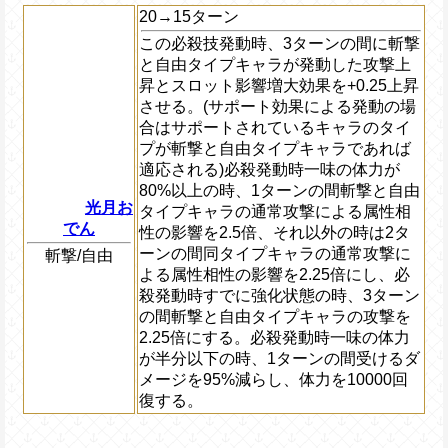
20→15ターン
この必殺技発動時、3ターンの間に斬撃
と自由タイプキャラが発動した攻撃上
昇とスロット影響増大効果を+0.25上昇
させる。(サポート効果による発動の場
合はサポートされているキャラのタイ
プが斬撃と自由タイプキャラであれば
適応される)必殺発動時一味の体力が
80%以上の時、1ターンの間斬撃と自由
光月お
タイプキャラの通常攻撃による属性相
でん
性の影響を2.5倍、それ以外の時は2タ
ーンの間同タイプキャラの通常攻撃に
斬撃/自由
よる属性相性の影響を2.25倍にし、必
殺発動時すでに強化状態の時、3ターン
の間斬撃と自由タイプキャラの攻撃を
2.25倍にする。必殺発動時一味の体力
が半分以下の時、1ターンの間受けるダ
メージを95%減らし、体力を10000回
復する。