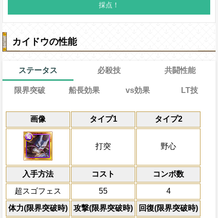
カイドウの性能
ステータス
必殺技
共闘性能
限界突破
船長効果
vs効果
LT技
能
通常
21→16ターン
共闘性能
通常時
効果
効果
限界突破
画像
タイプ1
タイプ2
習得する効果
力
打突と野心タイプキャラの体力を1.5倍、
2ターンの間ターン終了時に敵全体にキャラ
1ターンの間自分の基礎攻撃力が+2250上
冒険開始時の必殺ター
通常時
5.25倍、スロット一致時約5.5倍にし、
の無属性ダメージを与え、敵の状態異常無
果と重複可能)
属性
キャラの攻撃を6倍
自分は必殺ターン巻き戻しを10ター
一味にかかっている全ての有利効果を打
船長効果
打突
野心
[知]
ターンの間敵全体の被ダメージを1.5倍に
[連]
スロットも有利スロット扱い、一
にし、他の属性キャラの
技発動後、その冒険では一味は残り2回し
発動条件
船長が打突タイプならば、一味は
[技]
が
[和]
スロット(攻撃を2.5倍にするスロ
倍、体力を1.25倍にす
できなくなり(同様の効果がかかった場合
発動条件
最終BATTLEの時
も有利スロット扱いになる
味方ともに
[和]
スロットを変換対象とでき
入手方法
る)、一味の必殺ターンを20短縮、[お邪魔
コスト
ターン数：10
コンボ数
一味が通常攻撃で
[和]
[連]
スロットを10個
分は必殺ターン巻き戻し・必殺封じ状態を
ダメージを受けた次のターン、自分
列スロットを
[連]
スロットに、右列のスロ
全ての防御効果・防御
超スゴフェス
55
4
一味の必殺技で攻撃上昇・スロット影響
+300される/被ダメージ量上昇状態を
を2.5倍にするスロットであり、敵・味方
外のダメージを1にす
よる属性相性強化効果のいずれかが発動
トを変換対象とできない)に変換し、2タ
必殺技
自分のスロット封じを10ターン回復
て敵全体に200万ダ
体力(限界突破時)
攻撃(限界突破時)
回復(限界突破時)
効果量を+0.25増加させる(再上昇と重複可
心タイプキャラのスロットの影響を3.25
プレイヤーの一味の属