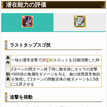
潜在能力の評価
ラストタップスゴ技
条
一味が通常攻撃で
[和]
[連]
スロットを10個消費した時
件
2ターンの間ターン終了時に敵全体にキャラの攻撃
効
×500倍の無属性ダメージを与え、敵の状態異常無効
果
を無視して2ターンの間敵全体の被ダメージを1.5倍
に上昇させる
追撃を発動