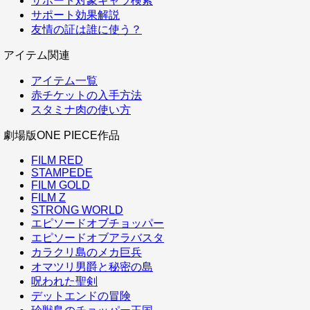
サポート対象キャラ検索
サポート効果解説
友情の証は誰に使う？
アイテム関連
アイテム一覧
赤チケットの入手方法
スタミナ肉の使い方
劇場版ONE PIECE作品
FILM RED
STAMPEDE
FILM GOLD
FILM Z
STRONG WORLD
エピソードオブチョッパー
エピソードオブアラバスタ
カラクリ島のメカ巨兵
オマツリ男爵と秘密の島
呪われた聖剣
デットエンドの冒険