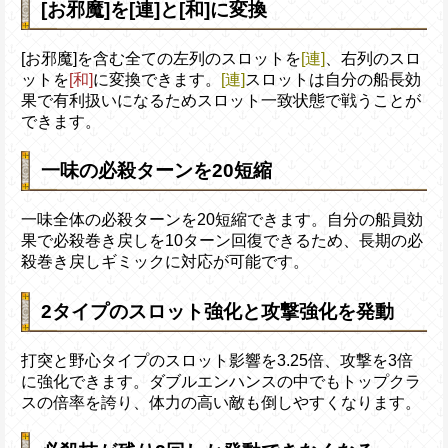
[お邪魔]を[連]と[和]に変換
[お邪魔]を含む全ての左列のスロットを
[連]
、右列のスロ
ットを
[和]
に変換できます。
[連]
スロットは自分の船長効
果で有利扱いになるためスロット一致状態で戦うことが
できます。
一味の必殺ターンを20短縮
一味全体の必殺ターンを20短縮できます。自分の船員効
果で必殺巻き戻しを10ターン回復できるため、長期の必
殺巻き戻しギミックに対応が可能です。
2タイプのスロット強化と攻撃強化を発動
打突と野心タイプのスロット影響を3.25倍、攻撃を3倍
に強化できます。ダブルエンハンスの中でもトップクラ
スの倍率を誇り、体力の高い敵も倒しやすくなります。