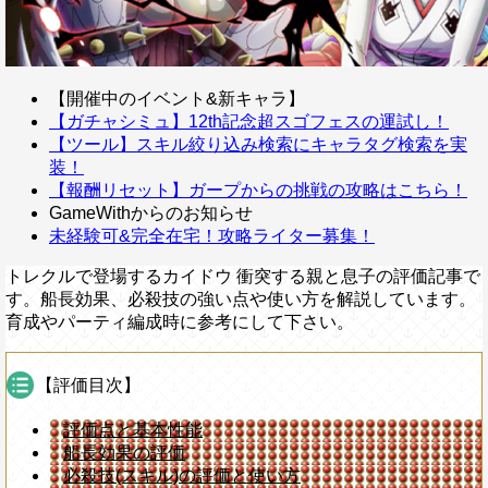
【開催中のイベント&新キャラ】
【ガチャシミュ】12th記念超スゴフェスの運試し！
【ツール】スキル絞り込み検索にキャラタグ検索を実
装！
【報酬リセット】ガープからの挑戦の攻略はこちら！
GameWithからのお知らせ
未経験可&完全在宅！攻略ライター募集！
トレクルで登場するカイドウ 衝突する親と息子の評価記事で
す。船長効果、必殺技の強い点や使い方を解説しています。
育成やパーティ編成時に参考にして下さい。
【評価目次】
評価点と基本性能
船長効果の評価
必殺技(スキル)の評価と使い方