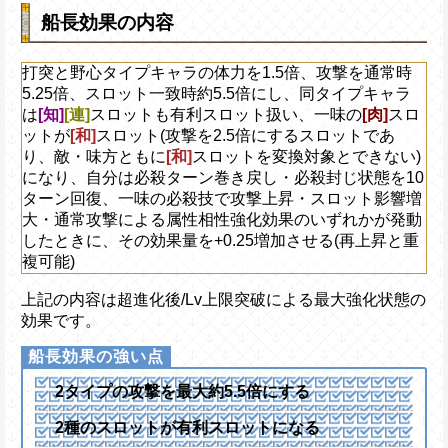
の軽減率が80%の場合は1.8倍となる)、必
ット封じを10ターン回復する
ルキャラは1人とカウントする
船長効果の内容
一味がダメージ軽減状態の割合に応じて攻
BATTLEの時、ルフィ、ゾロ、ナミ、ウソ
効果がかかっている場合、1ターンの間打
ジ、チョッパー、ロビン、フランキー、ブ
ャラのスロットの影響を2.75倍にし、1
打突と野心タイプキャラの体力を1.5倍、攻撃を通常時
ンベエ、エース、モモの助から2人以上い
るダメージを80%減らす
5.25倍、スロット一致時約5.5倍にし、同タイプキャラ
ートキャラを除く)※ダブルキャラは1人とカ
上限突破
は
[知]
[連]
スロットも有利スロット扱い、一味の
[肉]
スロ
ットが
[和]
スロット(攻撃を2.5倍にするスロットであ
間打突と自由タイプキャラの連携攻撃力上
り、敵・味方ともに
[和]
スロットを変換対象とできない)
倍にし、敵の状態異常無効の効果を無視して1
になり、自分は必殺ターン巻き戻し・必殺封じ状態を10
敵全体の被ダメージを1.3倍に上昇させる
ターン回復、一味の必殺技で攻撃上昇・スロット影響増
大・通常攻撃による属性相性強化効果のいずれかが発動
したときに、その効果量を+0.25増加させる(再上昇と重
複可能)
上記の内容は超進化後/Lv上限突破による最大強化状態の
効果です。
2タイプの攻撃を最大約5.5倍にする
2種のスロットが有利スロットになる