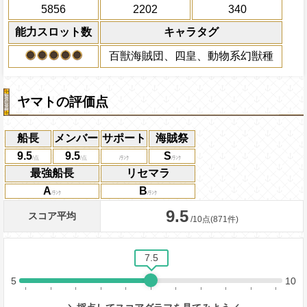
条件：最終BATTLEの時
5856
2202
340
する
Lv上限突破
属性スロットに変換し
1ターンの間自分の基礎攻撃力が+225
ーンを2短縮する
上限突破
能力スロット数
キャラタグ
技と重複可能)
2ターンの間敵全体の
百獣海賊団、四皇、動物系幻獣種
アクション
を30%下げ、野心タイ
げる
ヤマトの評価点
船長
メンバー
サポート
海賊祭
9.5
9.5
S
最強船長
リセマラ
A
B