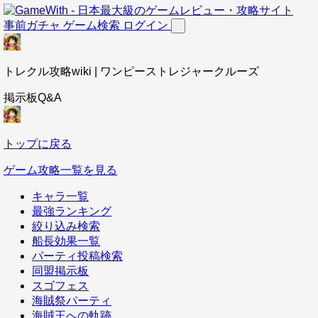
事前ガチャ
ゲーム検索
ログイン
トレクル攻略wiki | ワンピーストレジャークルーズ
掲示板Q&A
トップに戻る
ゲーム攻略一覧を見る
キャラ一覧
最強ランキング
絞り込み検索
船長効果一覧
パーティ投稿検索
同盟掲示板
スゴフェス
海賊祭パーティ
海賊王への軌跡