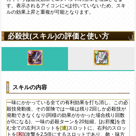
す。表示されるアイコンに+は付いていないため、スキ
ルの効果上昇と重複が可能となります。
必殺技(スキル)の評価と使い方
スキルの内容
一味にかかっている全ての有利効果を打ち消し、この必
殺技発動後、その冒険では一味は残り2回しか必殺技が
発動できなくなり(同様の効果がかかった場合残り回数
が0になる)、一味の必殺ターンを20短縮、[お邪魔]を含
む全ての左列スロットを
[連]
スロットに、右列のスロッ
トを
[和]
(攻撃を2.5倍にするスロットであり、敵・味方