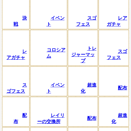
決
イベン
スゴ
レア
戦
ト
フェス
ガチャ
トレ
コロシア
レ
スゴ
ジャーマッ
ム
アガチャ
フェス
プ
ス
イベン
超進
配布
ゴフェス
ト
化
配
レイリ
超進
配布
布
ーの交換所
化