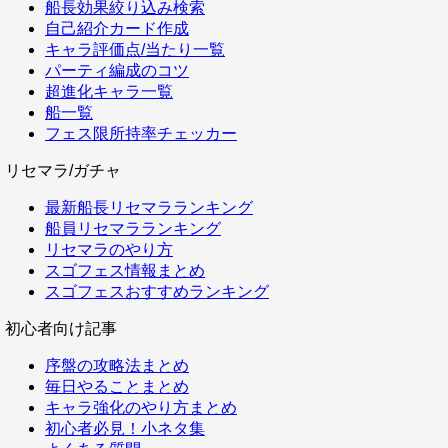
船長効果絞り込み検索
自己紹介カード作成
キャラ評価点/当たり一覧
パーティ編成のコツ
超進化キャラ一覧
船一覧
フェス限所持率チェッカー
リセマラ/ガチャ
最新船長リセマラランキング
船員リセマラランキング
リセマラのやり方
スゴフェス情報まとめ
スゴフェスおすすめランキング
初心者向け記事
序盤の攻略法まとめ
毎日やることまとめ
キャラ強化のやり方まとめ
初心者必見！小ネタ集