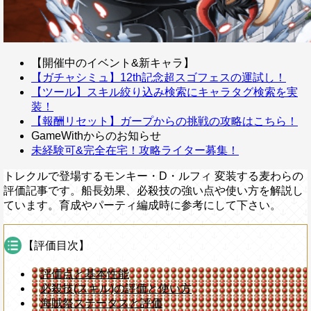
【開催中のイベント&新キャラ】
【ガチャシミュ】12th記念超スゴフェスの運試し！
【ツール】スキル絞り込み検索にキャラタグ検索を実
装！
【報酬リセット】ガープからの挑戦の攻略はこちら！
GameWithからのお知らせ
未経験可&完全在宅！攻略ライター募集！
トレクルで登場するモンキー・D・ルフィ 変装する麦わらの
評価記事です。船長効果、必殺技の強い点や使い方を解説し
ています。育成やパーティ編成時に参考にして下さい。
【評価目次】
評価点と基本性能
必殺技(スキル)の評価と使い方
海賊祭ステータスと評価