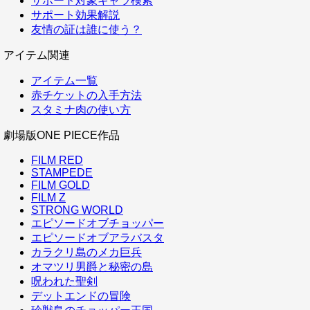
サポート対象キャラ検索
サポート効果解説
友情の証は誰に使う？
アイテム関連
アイテム一覧
赤チケットの入手方法
スタミナ肉の使い方
劇場版ONE PIECE作品
FILM RED
STAMPEDE
FILM GOLD
FILM Z
STRONG WORLD
エピソードオブチョッパー
エピソードオブアラバスタ
カラクリ島のメカ巨兵
オマツリ男爵と秘密の島
呪われた聖剣
デットエンドの冒険