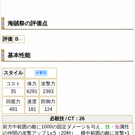
海賊祭の評価点
評価
B
基本性能
スタイル
攻撃型
コスト
体力
攻撃力
35
6291
2393
回復力
速度
防御力
491
181
124
必殺技 / CT：26
前方中範囲の敵に1000の固定ダメージを与え、
技
・
知
属性
の仲間の攻撃アップ Lv.5（20秒）、横中範囲の敵に攻撃×1