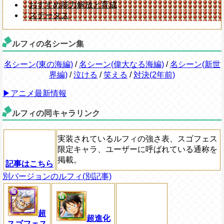
おすすめ能力解放と育成
ステータス
ルフィの名シーン集
名シーン(東の海編)
/
名シーン(偉大なる海編)
/
名シーン(新世
界編)
/
泣ける
/
笑える
/
対決(2年前)
▶アニメ最新情報
ルフィの同キャラリンク
実装されているルフィの強さ表、スゴフェス
限定キャラ、ユーザーに呼ばれている通称を
掲載。
記事はこちら
別バージョンのルフィ(別記事)
超
超進化
スゴフェス