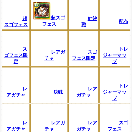
超スゴ
超
絆決
配布
フェス
スゴフェス
戦
ス
トレ
レアガ
スゴ
ゴフェス限
ジャーマッ
チャ
フェス限定
定
プ
トレ
レ
レア
決戦
ジャーマッ
アガチャ
ガチャ
プ
レ
レアガ
レア
スゴ
アガチャ
チャ
ガチャ
フェス