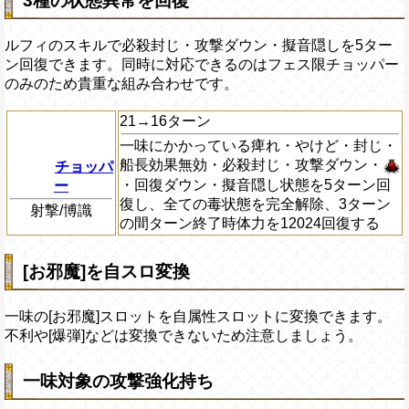
3種の状態異常を回復
ルフィのスキルで必殺封じ・攻撃ダウン・擬音隠しを5ター
ン回復できます。同時に対応できるのはフェス限チョッパー
のみのため貴重な組み合わせです。
21→16ターン
一味にかかっている痺れ・やけど・封じ・
船長効果無効・必殺封じ・攻撃ダウン・
チョッパ
・回復ダウン・擬音隠し状態を5ターン回
ー
復し、全ての毒状態を完全解除、3ターン
射撃/博識
の間ターン終了時体力を12024回復する
[お邪魔]を自スロ変換
一味の[お邪魔]スロットを自属性スロットに変換できます。
不利や[爆弾]などは変換できないため注意しましょう。
一味対象の攻撃強化持ち