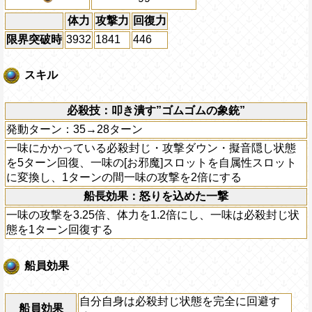
体力
攻撃力
回復力
限界突破時
3932
1841
446
スキル
必殺技：叩き潰す”ゴムゴムの象銃”
発動ターン：35→28ターン
一味にかかっている必殺封じ・攻撃ダウン・擬音隠し状態
を5ターン回復、一味の[お邪魔]スロットを自属性スロット
に変換し、1ターンの間一味の攻撃を2倍にする
船長効果：怒りを込めた一撃
一味の攻撃を3.25倍、体力を1.2倍にし、一味は必殺封じ状
態を1ターン回復する
船員効果
自分自身は必殺封じ状態を完全に回避す
船員効果