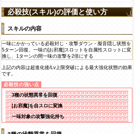
げる
必殺技(スキル)の評価と使い方
スキルの内容
一味にかかっている必殺封じ・攻撃ダウン・擬音隠し状態を
5ターン回復、一味の[お邪魔]スロットを自属性スロットに変
換し、1ターンの間一味の攻撃を2倍にする
上記の内容は超進化後/Lv上限突破による最大強化状態の効果
です。
3種の状態異常を回復
[お邪魔]を自スロに変換
一味対象の攻撃強化持ち