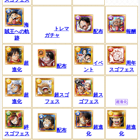
海
トレマ
賊王への軌
配布
報酬
ガチャ
跡
超
イベ
周年
配布
進化
ント
スゴフェス
超
超スゴ
超ス
進化
フェス
ゴフェス
超進化
絆
超進
超進
配布
スゴフェス
化
化