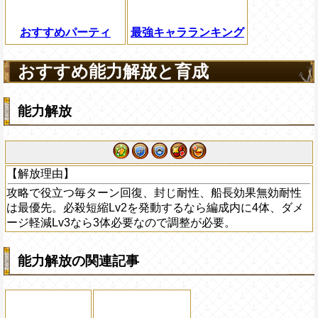
おすすめパーティ
最強キャラランキング
おすすめ能力解放と育成
能力解放
【解放理由】
攻略で役立つ毎ターン回復、封じ耐性、船長効果無効耐性
は最優先。必殺短縮Lv2を発動するなら編成内に4体、ダメ
ージ軽減Lv3なら3体必要なので調整が必要。
能力解放の関連記事