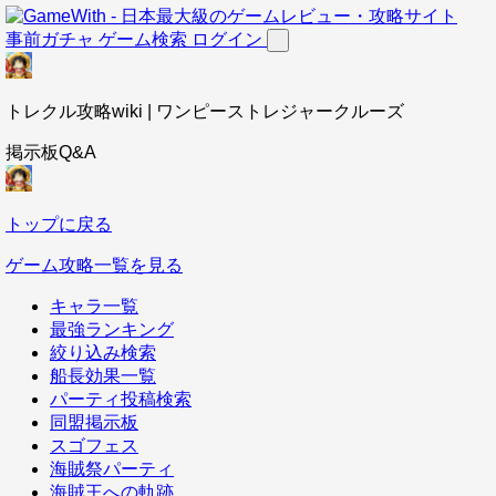
事前ガチャ
ゲーム検索
ログイン
トレクル攻略wiki | ワンピーストレジャークルーズ
掲示板Q&A
トップに戻る
ゲーム攻略一覧を見る
キャラ一覧
最強ランキング
絞り込み検索
船長効果一覧
パーティ投稿検索
同盟掲示板
スゴフェス
海賊祭パーティ
海賊王への軌跡