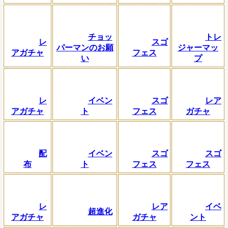
チョッ
トレ
レ
スゴ
パーマンのお願
ジャーマッ
アガチャ
フェス
い
プ
レ
イベン
スゴ
レア
アガチャ
ト
フェス
ガチャ
配
イベン
スゴ
スゴ
布
ト
フェス
フェス
レ
レア
イベ
超進化
アガチャ
ガチャ
ント