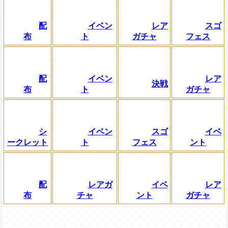
配
イベン
レア
スゴ
布
ト
ガチャ
フェス
配
イベン
レア
決戦
布
ト
ガチャ
シ
イベン
スゴ
イベ
ークレット
ト
フェス
ント
配
レアガ
イベ
レア
布
チャ
ント
ガチャ