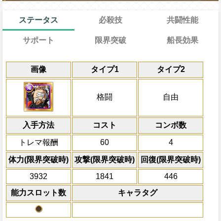
ステータス
必殺技
共闘性能
サポート
限界突破
船長効果
能
通常
35→28ターン
共闘性能
通常時
効果
限界突破
画像
タイプ1
タイプ2
習得する効果
力
冒険中1回限り、敵から攻撃ダウン状態を
一味の攻撃を3.25倍、体力を1.2倍にし
冒険開始時の必殺ター
通常時
一味の行動時に攻撃ダウン状態を1ターン
状態を1ターン回復する
属性
キャラの攻撃を6倍
自分自身は必殺封じ状態を完全に回
一味にかかっている必殺封じ・攻撃ダウ
船長効果
格闘
自由
ト対象キャラのスロットを自属性スロット
にし、他の属性キャラの
を5ターン回復、一味の[お邪魔]スロット
Lv上限突破
邪魔]も変換可)
一味の基礎ステータスが+56される
倍、体力を1.25倍にす
に変換し、1ターンの間一味の攻撃を2倍
入手方法
コスト
ターン数：10
コンボ数
対象
上限突破
自分のスロット封じ状態を5ターン回
ロー キッド ヤマト
全ての防御効果・防御
トレマ報酬
60
4
回復無効状態を5ターン回復する
外のダメージを1にす
必殺技
て敵全体に200万ダ
体力(限界突破時)
攻撃(限界突破時)
回復(限界突破時)
残り体力が50％以下の時、自分の攻撃が
プレイヤーの一味の属
らば、キャラの回復×2倍の体力を回
3932
1841
446
属性スロットに変換し
ーンを2短縮する
能力スロット数
キャラタグ
2ターンの間敵全体の
アクション
を30%下げ、自由タイ