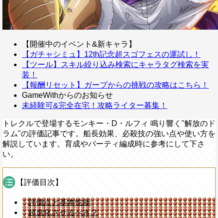
【開催中のイベント&新キャラ】
【ガチャシミュ】12th記念超スゴフェスの運試し！
【ツール】スキル絞り込み検索にキャラタグ検索を実
装！
【報酬リセット】ガープからの挑戦の攻略はこちら！
GameWithからのお知らせ
未経験可&完全在宅！攻略ライター募集！
トレクルで登場するモンキー・D・ルフィ 鳴り響く"解放のド
ラム"の評価記事です。船長効果、必殺技の強い点や使い方を
解説しています。育成やパーティ編成時に参考にして下さ
い。
【評価目次】
評価点と基本性能
超進化させるべき？