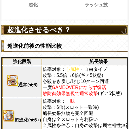
超化
ラッシュ技
2→17ターン
共闘性能
通常時
効果
効果
効果
限界突破
20→15ターン
超進化させるべき？
力の15%をサポート対象の基礎攻撃力に上
果は状態によって別の効果を発揮します
味の
費し、連続で攻撃をすることができ、連続
[心]
[肉]
スロットによる攻撃の倍率をス
通常時
一味の体力が0になった時、一度だけ
、通常時1.0倍、不利時0.5倍にし(本来の
チェインが上昇し、最終攻撃時に自分の攻
・防御力・通常攻撃以外のダメージを1に
ターン数：10
Rにならず復活し、ギア5状態になる。
倍)、自分はギア5状態(この効果は敵や味方
最大でチェイン係数+0.6 ラッシュ攻撃上
心属性
て敵1体に2000000のダメージを与え、1
対象
全ての防御効果・防御力・通常攻撃以
超進化前後の性能比較
ラの体力を1.2倍、攻撃を約5.5倍、
を受けない)になり、自由タイプを超自由
心属
性
かつ自由タイプキャラの通常攻撃による
イプキャラ
外のダメージを1にする効果を無視し
超化させ、
キャラ以外の攻撃を4.5倍、受けるダメー
心属性
を
超心属性
に属性超化さ
を3倍、
心属性
発動条件
と自由タイプキャラの通常
て敵全体に200万ダメージを与え、全
、一味の
[心]
[肉]
スロット出現率が上昇、
性の影響を2.75倍にし、一味の[お邪魔]
強化段階
船長効果
の時、ギア5状態時かつ6タップ目で攻撃時
プレイヤーの一味の属性スロットを自
も有利スロット扱い、PERFECTでも
[肉]
ロットを
[心]
発動条件
スロットに変換、必殺発動時
属性スロットに変換し、一味の必殺タ
倍率対象：
心属性
・自由タイプ
味は必殺ターン巻き戻し・封じ状態を10タ
態の時、1ターンの間
心属性
かつ自由タイプ
ミ、ウソップ、サンジ、チョッパー、ロビ
ーンを2短縮する
攻撃：5.5倍→6倍(ギア5状態)
の影響を3.25倍、
心属性
と自由タイプキ
、ブルック、ジンベエ、ヤマト、ロー、キ
必殺巻き戻し/封じ10ターン回避
効果を無視して通常攻撃を与えられるが一
の影響を2.75倍にし、敵にかかっている全
通常(★6)
から3人以上いる時(サポートキャラを除
一度
GAMEOVERにならず復活
全て無効、
心属性
と自由タイプキャラの体
1ターン減らす
ャラは1人とカウントする
敵防御効果無視で通常攻撃
(ギア5状態)
撃を6倍、
心属性
と自由タイプキャラ以外の
上限突破
ーン終了時一味の体力が10%減少し、一味
倍率対象：
一味
ト出現率が上昇。
[心]
[肉]
スロットも有利
攻撃：6倍(スロット一致時)
ERFECTでも
[肉]
を獲得でき、一味は必
船長効果無効を完全回避
し・封じ状態を10ターン回復する】
自身は全スロット有利扱い
超進化(★6+)
全属性条件①：自身の攻撃は属性相性無
Lv上限突破