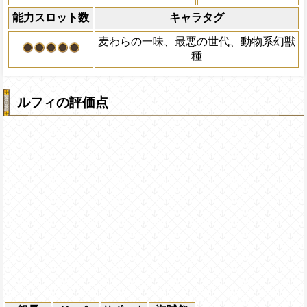
ック、ジンベエ、ヤマト、ロー、キ
能力スロット数
キャラタグ
2ターンの間敵全体の
中から2人以上いる時かつ6タップ目
アクション
を30%下げ、格闘タイ
一定の体力を消費し、連続で攻撃を
麦わらの一味、最悪の世代、動物系幻獣
げる
連続攻撃をするたびチェインが上昇
種
自分の攻撃を上昇する。(最大でチェイン
ッシュ攻撃上昇2.6倍)
ルフィの評価点