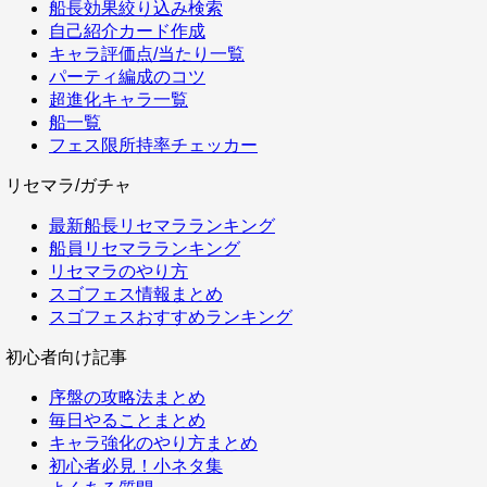
船長効果絞り込み検索
自己紹介カード作成
キャラ評価点/当たり一覧
パーティ編成のコツ
超進化キャラ一覧
船一覧
フェス限所持率チェッカー
リセマラ/ガチャ
最新船長リセマラランキング
船員リセマラランキング
リセマラのやり方
スゴフェス情報まとめ
スゴフェスおすすめランキング
初心者向け記事
序盤の攻略法まとめ
毎日やることまとめ
キャラ強化のやり方まとめ
初心者必見！小ネタ集