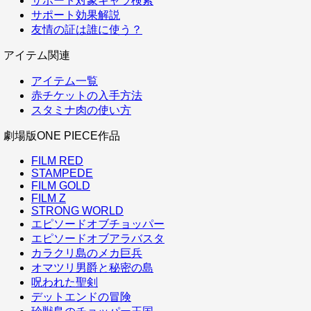
サポート対象キャラ検索
サポート効果解説
友情の証は誰に使う？
アイテム関連
アイテム一覧
赤チケットの入手方法
スタミナ肉の使い方
劇場版ONE PIECE作品
FILM RED
STAMPEDE
FILM GOLD
FILM Z
STRONG WORLD
エピソードオブチョッパー
エピソードオブアラバスタ
カラクリ島のメカ巨兵
オマツリ男爵と秘密の島
呪われた聖剣
デットエンドの冒険