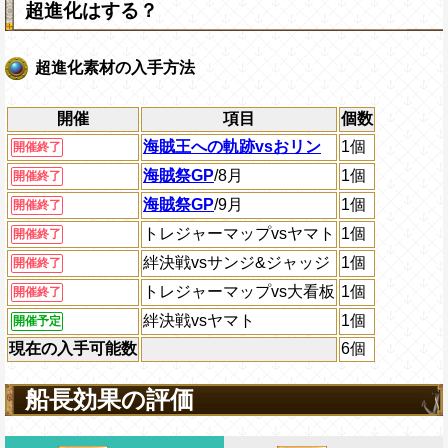
超進化はする？
超進化素材の入手方法
開催
項目
個数
海賊王への軌跡vsおリン
1個
開催終了
海賊祭GP
/8月
1個
開催終了
海賊祭GP
/9月
1個
開催終了
トレジャーマップvsヤマト
1個
開催終了
絆決戦vsサンジ&ジャッジ
1個
開催終了
トレジャーマップvs大看板
1個
開催終了
絆決戦vsヤマト
1個
開催予定
現在の入手可能数
6個
船長効果の評価