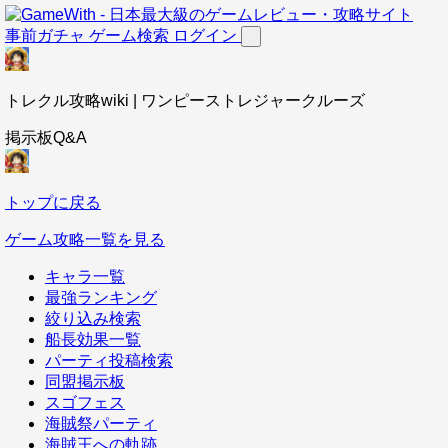
事前ガチャ
ゲーム検索
ログイン
トレクル攻略wiki | ワンピーストレジャークルーズ
掲示板Q&A
トップに戻る
ゲーム攻略一覧を見る
キャラ一覧
最強ランキング
絞り込み検索
船長効果一覧
パーティ投稿検索
同盟掲示板
スゴフェス
海賊祭パーティ
海賊王への軌跡