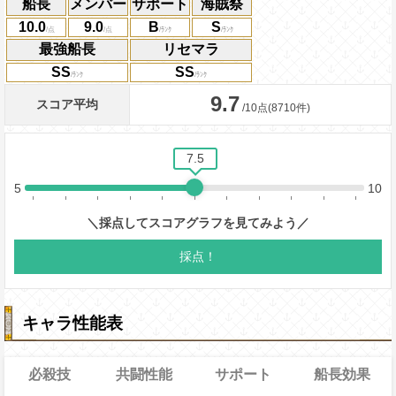
船長
メンバー
サポート
海賊祭
10.0
9.0
B
S
最強船長
リセマラ
SS
SS
キャラ性能表
必殺技
共闘性能
サポート
船長効果