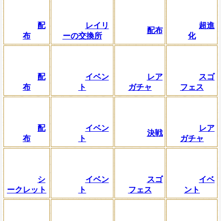
配
レイリ
超進
配布
布
ーの交換所
化
配
イベン
レア
スゴ
布
ト
ガチャ
フェス
配
イベン
レア
決戦
布
ト
ガチャ
シ
イベン
スゴ
イベ
ークレット
ト
フェス
ント