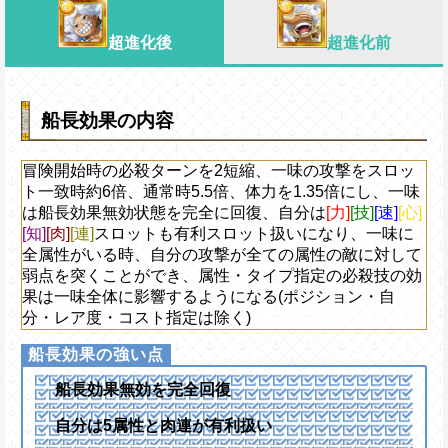
超進化後
超進化前
船長効果の内容
冒険開始時の必殺ターンを2短縮、一味の攻撃をスロッ
ト一致時約6倍、通常時5.5倍、体力を1.35倍にし、一味
は船長効果無効状態を完全に回復、自分は
[力]
[技]
[速]
[心]
[知]
[肉]
[連]
スロットも有利スロット扱いになり、一味に
全属性がいる時、自分の攻撃が全ての属性の敵に対して
弱点を突くことができ、属性・タイプ指定の必殺技の効
果は一味全体に影響するようになる(ポジション・自
分・レア度・コスト指定は除く)
船長効果無効を完全回復
自分は5属性と肉連が有利扱い