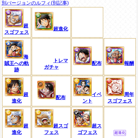
別バージョンのルフィ(別記事)
超
超進化
スゴフェス
海
トレマ
賊王への軌
配布
報酬
ガチャ
跡
超
イベ
周年
配布
進化
ント
スゴフェス
超
超スゴ
超ス
進化
フェス
ゴフェス
超進化