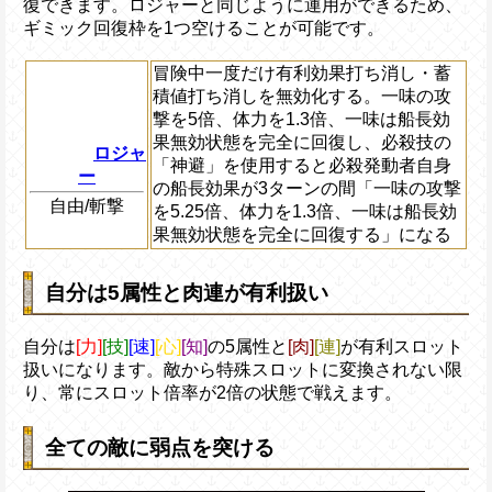
復できます。ロジャーと同じように運用ができるため、
ギミック回復枠を1つ空けることが可能です。
冒険中一度だけ有利効果打ち消し・蓄
積値打ち消しを無効化する。一味の攻
撃を5倍、体力を1.3倍、一味は船長効
果無効状態を完全に回復し、必殺技の
ロジャ
「神避」を使用すると必殺発動者自身
ー
の船長効果が3ターンの間「一味の攻撃
自由/斬撃
を5.25倍、体力を1.3倍、一味は船長効
果無効状態を完全に回復する」になる
自分は5属性と肉連が有利扱い
自分は
[力]
[技]
[速]
[心]
[知]
の5属性と
[肉]
[連]
が有利スロット
扱いになります。敵から特殊スロットに変換されない限
り、常にスロット倍率が2倍の状態で戦えます。
全ての敵に弱点を突ける