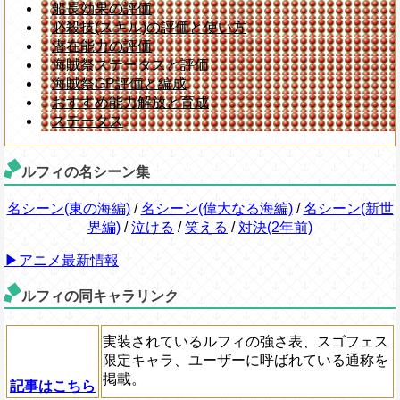
船長効果の評価
必殺技(スキル)の評価と使い方
潜在能力の評価
海賊祭ステータスと評価
海賊祭GP評価と編成
おすすめ能力解放と育成
ステータス
ルフィの名シーン集
名シーン(東の海編)
/
名シーン(偉大なる海編)
/
名シーン(新世
界編)
/
泣ける
/
笑える
/
対決(2年前)
▶アニメ最新情報
ルフィの同キャラリンク
実装されているルフィの強さ表、スゴフェス
限定キャラ、ユーザーに呼ばれている通称を
掲載。
記事はこちら