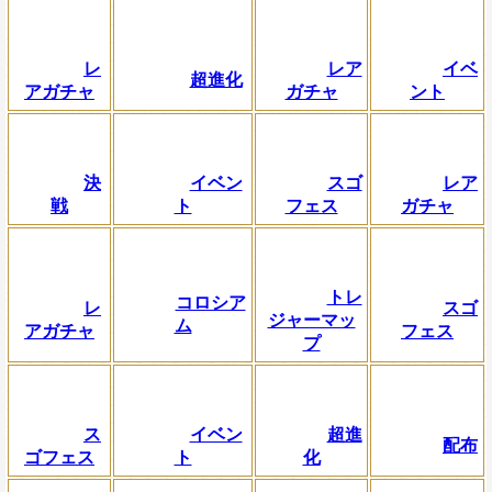
レ
レア
イベ
超進化
アガチャ
ガチャ
ント
決
イベン
スゴ
レア
戦
ト
フェス
ガチャ
トレ
コロシア
レ
スゴ
ジャーマッ
ム
アガチャ
フェス
プ
ス
イベン
超進
配布
ゴフェス
ト
化