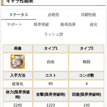
キャラ性能表
ステータス
必殺技
共闘性能
サポート
限界突破
船長効果
超化
ラッシュ技
能
通常
22→17ターン
共闘性能
通常時
効果
効果
効果
限界突破
画像
タイプ1
タイプ2
習得する効果
力
自分の基礎攻撃力の15%をサポート対象
冒険開始時の必殺ターンを2短縮、一味の
1ターンの間敵全体の被ダメージを2倍に
一定の体力を消費し、連続で攻撃をする
冒険開始時の必殺ター
通常時
乗せする
一致時約6倍、通常時5.5倍、体力を1.3
[お邪魔]と[超お邪魔]を含む全てのスロッ
攻撃をするたびチェインが上昇し、最終
一味の基礎ステータスが+150され、
属性
キャラの攻撃を6倍
[
敵全体にキャラの攻撃×300倍の無属性ダ
船長効果
自由
格闘
長効果無効状態を完全に回復、自分は
トに変換し、一味のスロットを1ターン固
撃を上昇する。(最大でチェイン係数+0.6
有利スロット扱いになる
にし、他の属性キャラの
[力]
ターンの間一味の
[力]
[技]
[速]
対象
[心]
[知]
[肉]
[連
[肉]
を
昇2.6倍)
超属性
[連]
スロットも有利スロット扱いにな
に属性超化させる
倍、体力を1.25倍にす
る攻撃の倍率をスロット有利時2.75倍、通
自分自身は痺れ状態を完全に回避す
心属性
の自由タイプキャラ
がいる時、自分の攻撃が全ての属性の敵
入手方法
利時0.5倍にし、必殺発動時すでに一味が
コスト
ターン数：10
発動条件
発動条件
コンボ数
くことができ、属性・タイプ指定の必殺
自分のスロット封じを10ターン回復
の時、1ターンの間一味のスロット影響を
一味にゾロ、ナミ、ウソップ、サンジ、
最終BATTLEの時、ギア5状態時かつ6タ
全ての防御効果・防御
超進化
65
4
体に影響するようになる(ポジション・自
っている攻撃上昇効果をさらに+0.25上
ン、フランキー、ブルック、ジンベエ、
外のダメージを1にす
自分の攻撃がPERFECTならば、80
スト指定は除く)
の時、1ターンの間一味の攻撃3倍、一味
必殺技
ッド、モモの助から3人以上いる時(サポ
て敵全体に200万ダ
体力(限界突破
最終ヒット時のダメージが8%上乗せ
攻撃(限界突破時)
回復(限界突破時)
ロット影響増大効果をさらに+0.25上昇さ
Lv上限突破
く)※ダブルキャラは1人とカウントする
プレイヤーの一味の属
時)
条件：最終BATTLEの時、一味にゾ
属性スロットに変換し
上限突破
プ、サンジ、チョッパー、ロビン、
2245
1223
145
ーンを2短縮する