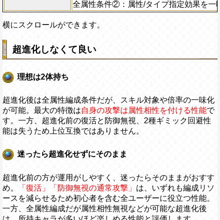
全属性条件②：属性/タイプ指定効果を一
横にスクロールができます。
超進化しなくて良い
理想は2体持ち
超進化後は全属性編成条件だが、スキル対象や倍率の一味化
が可能。最大の特徴は
自身の攻撃は属性相性を付ける性能
で
す。一方、超進化前の復活と防御無視、2種ギミック回避性
能は失うため上位互換ではありません。
迷ったら超進化せずにそのまま
超進化前の方が運用がしやすく、迷ったらそのままがおすす
め。
「復活」「防御無視の通常攻撃」
は、いずれも編成リソ
ースを減らせるため初心者を含む全ユーザーに役立つ性能。
一方、全属性編成だが属性相性無視などが可能な超進化後
は、所持キャラが多いほど楽しめる性能と評価します。