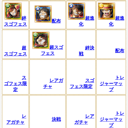
絆
超進
超進
配布
スゴフェス
化
化
超スゴ
超
絆決
配布
フェス
スゴフェス
戦
ス
トレ
レアガ
スゴ
ゴフェス限
ジャーマッ
チャ
フェス限定
定
プ
トレ
レ
レア
決戦
ジャーマッ
アガチャ
ガチャ
プ