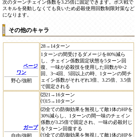
次のターンチェイン係数を3.25倍に固定できます。ボス戦で
スキルを発動しなくても良いため必殺使用回数制限対策など
になります。
その他のキャラ
28→14ターン
1ターンの間受けるダメージを80%減ら
し、チェイン係数固定状態を5ターン回
ページ
復、一味が必殺技を使用した回数が0~2
ワン
回、3~4回、5回以上の時、1ターンの間チ
ェイン係数がそれぞれ3倍、3.25倍、3.5倍
野心/強靭
で固定される
⑵21→16ターン
⑴15→10ターン
⑵全ての防御効果を無視して敵1体のHPを
30%減らし、1ターンの間一味のチェイン
係数が3.25倍で固定され、一味の必殺封じ
ガープ
を7ターン回復する
⑴全ての防御効果を無視して敵1体のHPを
自由/強靭