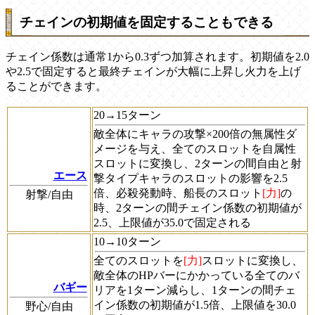
チェインの初期値を固定することもできる
チェイン係数は通常1から0.3ずつ加算されます。初期値を2.0
や2.5で固定すると最終チェインが大幅に上昇し火力を上げ
ることができます。
20→15ターン
敵全体にキャラの攻撃×200倍の無属性ダ
メージを与え、全てのスロットを自属性
スロットに変換し、2ターンの間自由と射
エース
撃タイプキャラのスロットの影響を2.5
倍、必殺発動時、船長のスロット
[力]
の
射撃/自由
時、2ターンの間チェイン係数の初期値が
2.5、上限値が35.0で固定される
10→10ターン
全てのスロットを
[力]
スロットに変換し、
敵全体のHPバーにかかっている全てのバ
バギー
リアを1ターン減らし、1ターンの間チェ
イン係数の初期値が1.5倍、上限値を30.0
野心/自由