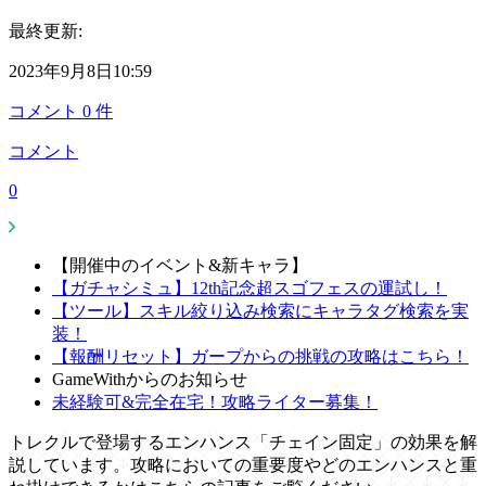
最終更新:
2023年9月8日10:59
コメント
0
件
コメント
0
【開催中のイベント&新キャラ】
【ガチャシミュ】12th記念超スゴフェスの運試し！
【ツール】スキル絞り込み検索にキャラタグ検索を実
装！
【報酬リセット】ガープからの挑戦の攻略はこちら！
GameWithからのお知らせ
未経験可&完全在宅！攻略ライター募集！
トレクルで登場するエンハンス「チェイン固定」の効果を解
説しています。攻略においての重要度やどのエンハンスと重