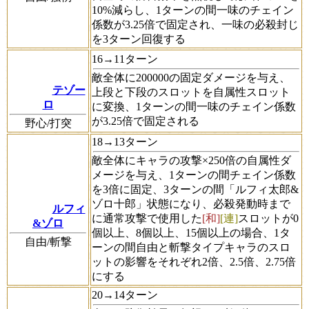
10%減らし、1ターンの間一味のチェイン
係数が3.25倍で固定され、一味の必殺封じ
を3ターン回復する
16→11ターン
敵全体に200000の固定ダメージを与え、
テゾー
上段と下段のスロットを自属性スロット
ロ
に変換、1ターンの間一味のチェイン係数
が3.25倍で固定される
野心/打突
18→13ターン
敵全体にキャラの攻撃×250倍の自属性ダ
メージを与え、1ターンの間チェイン係数
を3倍に固定、3ターンの間「ルフィ太郎&
ゾロ十郎」状態になり、必殺発動時まで
ルフィ
に通常攻撃で使用した
[和]
[連]
スロットが0
&ゾロ
個以上、8個以上、15個以上の場合、1タ
自由/斬撃
ーンの間自由と斬撃タイプキャラのスロ
ットの影響をそれぞれ2倍、2.5倍、2.75倍
にする
20→14ターン