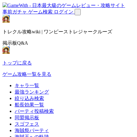
事前ガチャ
ゲーム検索
ログイン
トレクル攻略wiki | ワンピーストレジャークルーズ
掲示板Q&A
トップに戻る
ゲーム攻略一覧を見る
キャラ一覧
最強ランキング
絞り込み検索
船長効果一覧
パーティ投稿検索
同盟掲示板
スゴフェス
海賊祭パーティ
海賊王への軌跡