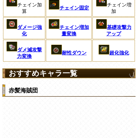
チェイン加
チェイン増
チェイン固定
算
加
基礎攻撃力
ダメージ強
チェイン増加
アップ
化
量変換
ダメ減攻撃
耐性ダウン
超化強化
力変換
おすすめキャラ一覧
赤髪海賊団