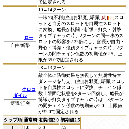
で固定される
19→14ターン
一味の[不利][空][お邪魔][爆弾]
[肉]
[G]
スロ
ットと自分のスロットを自属性スロット
に変換、船長が格闘・斬撃・打突・射撃
タイプキャラの時、2ターンの間一味のス
ロー
ロットの影響を2.25倍にし、船長が自由・
自由/斬撃
野心・博識・強靭タイプキャラの時、2タ
ーンの間チェイン係数の初期値が2.5、上
限が35.0で固定される
28→13ターン
敵全体に防御効果を無視して無属性特大
ダメージを与え、[空][お邪魔][爆弾]スロッ
トを自属性スロットに変換、チェイン係
クロコ
数上限固定状態を8ターン回復し、船長が
ダイル
博識か打突タイプキャラの時は、3ターン
博識/打突
の間チェイン係数の初期値が2.0、上限値
が35.0で固定される
タップ順
通常時
初期値2.0
初期値2.5
1
1.0
2.0
2.5