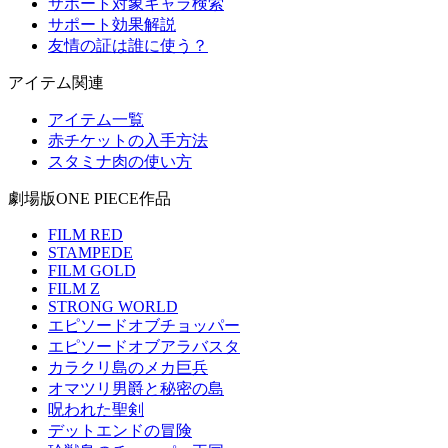
サポート対象キャラ検索
サポート効果解説
友情の証は誰に使う？
アイテム関連
アイテム一覧
赤チケットの入手方法
スタミナ肉の使い方
劇場版ONE PIECE作品
FILM RED
STAMPEDE
FILM GOLD
FILM Z
STRONG WORLD
エピソードオブチョッパー
エピソードオブアラバスタ
カラクリ島のメカ巨兵
オマツリ男爵と秘密の島
呪われた聖剣
デットエンドの冒険