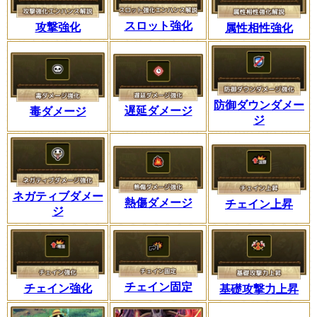
スロット強化
攻撃強化
属性相性強化
防御ダウンダメー
遅延ダメージ
毒ダメージ
ジ
ネガティブダメー
熱傷ダメージ
チェイン上昇
ジ
チェイン固定
チェイン強化
基礎攻撃力上昇