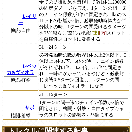
全ての防御効果を無視して敵1体に200000
の固定ダメージを与え、1ターンの間一味
のチェイン係数が3倍に固定され一味のス
レイリ
ロットの影響が2倍、必殺発動時体力が半
ー
分以下の時、1ターンの間受けるダメージ
博識/自由
を95%減らし[空][お邪魔]
[連]
[肉]
スロット
を自属性スロットに変換する
31→24ターン
必殺発動時の敵の数が1体以上2体以下、3
体以上5体以下、6体の時、チェイン係数
レベッ
がそれぞれ3倍、3.25倍、3.5倍で固定さ
カ&ヴィオラ
れ、一味にかかっているやけど・必殺封
じ状態を5ターン回復し、2ターンの間
博識/打突
「レベッカ&ヴィオラ」になる
21→15ターン
1ターンの間一味のチェイン係数が3倍で
サボ
固定され、格闘・射撃・自由タイプキャ
ラのスロットの影響を2.25倍にする
格闘/射撃
トレクルに関連する記事