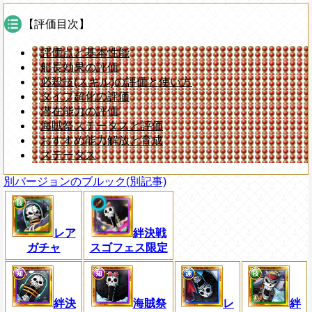
【評価目次】
評価点と基本性能
船長効果の評価
必殺技(スキル)の評価と使い方
タイプ超化の評価
潜在能力の評価
海賊祭ステータスと評価
おすすめ能力解放と育成
ステータス
別バージョンのブルック(別記事)
レア
絆決戦
ガチャ
スゴフェス限定
絆決
海賊祭
レ
絆