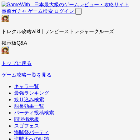
事前ガチャ
ゲーム検索
ログイン
トレクル攻略wiki | ワンピーストレジャークルーズ
掲示板Q&A
トップに戻る
ゲーム攻略一覧を見る
キャラ一覧
最強ランキング
絞り込み検索
船長効果一覧
パーティ投稿検索
同盟掲示板
スゴフェス
海賊祭パーティ
海賊王への軌跡