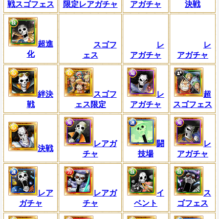
戦スゴフェス
限定レアガチャ
アガチャ
決戦
超進
スゴフ
レ
レ
化
ェス
アガチャ
アガチャ
絆決
スゴフ
レ
超
戦
ェス限定
アガチャ
スゴフェス
レアガ
闘
レ
決戦
チャ
技場
アガチャ
レア
レアガ
イ
ス
ガチャ
チャ
ベント
ゴフェス