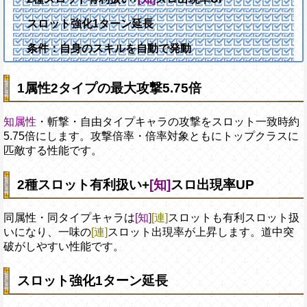
スロット強化1ターン延長
条件：自身のスキルを自動で発動
1属性2タイプの最大攻撃5.75倍
知属性
・斬撃・自由タイプキャラの攻撃をスロット一致時約
5.75倍にします。攻撃倍率・倍率対象ともにトップクラスに
匹敵する性能です。
2種スロット有利扱い+
[知]
スロ出現率UP
同属性・同タイプキャラは
[知]
[連]
スロットも有利スロット扱
いになり、一味の
[連]
スロット出現率が上昇します。道中突
破がしやすい性能です。
スロット強化1ターン延長