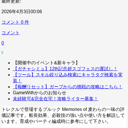
最終更新:
2026年4月3日00:06
コメント
0
件
コメント
0
【開催中のイベント&新キャラ】
【ガチャシミュ】12th記念超スゴフェスの運試し！
【ツール】スキル絞り込み検索にキャラタグ検索を実
装！
【報酬リセット】ガープからの挑戦の攻略はこちら！
GameWithからのお知らせ
未経験可&完全在宅！攻略ライター募集！
トレクルで登場するブルック Memories of 麦わらの一味の評
価記事です。船長効果、必殺技の強い点や使い方を解説して
います。育成やパーティ編成時に参考にして下さい。