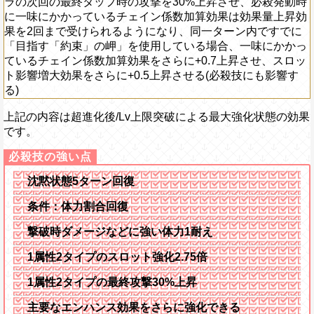
ラの次回の最終タップ時の攻撃を30%上昇させ、必殺発動時
に一味にかかっているチェイン係数加算効果は効果量上昇効
果を2回まで受けられるようになり、同一ターン内ですでに
「目指す「約束」の岬」を使用している場合、一味にかかっ
ているチェイン係数加算効果をさらに+0.7上昇させ、スロッ
ト影響増大効果をさらに+0.5上昇させる(必殺技にも影響す
る)
上記の内容は超進化後/Lv上限突破による最大強化状態の効果
です。
沈黙状態5ターン回復
条件：体力割合回復
撃破時ダメージなどに強い体力1耐え
1属性2タイプのスロット強化2.75倍
1属性2タイプの最終攻撃30%上昇
主要なエンハンス効果をさらに強化できる