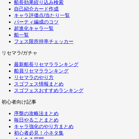
船長効果絞り込み検索
自己紹介カード作成
キャラ評価点/当たり一覧
パーティ編成のコツ
超進化キャラ一覧
船一覧
フェス限所持率チェッカー
リセマラ/ガチャ
最新船長リセマラランキング
船員リセマラランキング
リセマラのやり方
スゴフェス情報まとめ
スゴフェスおすすめランキング
初心者向け記事
序盤の攻略法まとめ
毎日やることまとめ
キャラ強化のやり方まとめ
初心者必見！小ネタ集