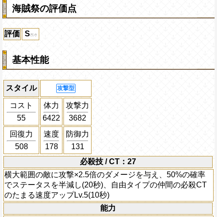
海賊祭の評価点
評価
S
基本性能
スタイル
攻撃型
コスト
体力
攻撃力
55
6422
3682
回復力
速度
防御力
508
178
131
必殺技 / CT：27
横大範囲の敵に攻撃×2.5倍のダメージを与え、50%の確率
でステータスを半減し(20秒)、自由タイプの仲間の必殺CT
のたまる速度アップLv.5(10秒)
能力