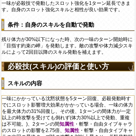
一味が必殺技で発動したスロット強化を1ターン延長できま
す。自身のスロット強化スキルと相性が良い効果です。
条件：自身のスキルを自動で発動
残り体力が30%以下になった時、次の一味のターン開始時に
「目指す約束の岬」を発動します。敵の攻撃や体力減少スキ
ルによって2回目以降のスキル発動を補えます。
必殺技(スキル)の評価と使い方
スキルの内容
一味にかかっている沈黙状態を5ターン回復、必殺発動時す
でにスロット影響増大効果がかかっている場合、一味の体力
を最大体力の31%回復し、その後、1ターンの間体力が一定
以上の時攻撃を受けても倒れず(体力30%以上で発動、重複
は不可能。)、2ターンの間
知属性
・斬撃・自由タイプキャラ
のスロットの影響を2.75倍、
知属性
・斬撃・自由タイプキャ