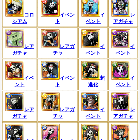
コロ
イベン
イ
レ
シアム
ト
ベント
アガチャ
レア
レアガ
イ
イ
ガチャ
チャ
ベント
ベント
イベ
イベン
超
イ
ント
ト
進化
ベント
レア
レアガ
イ
レ
ガチャ
チャ
ベント
アガチャ