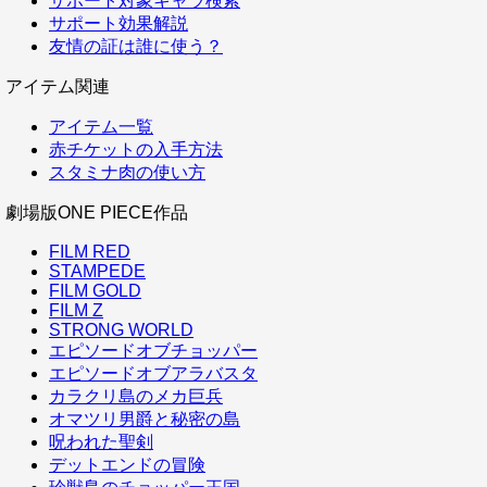
サポート対象キャラ検索
サポート効果解説
友情の証は誰に使う？
アイテム関連
アイテム一覧
赤チケットの入手方法
スタミナ肉の使い方
劇場版ONE PIECE作品
FILM RED
STAMPEDE
FILM GOLD
FILM Z
STRONG WORLD
エピソードオブチョッパー
エピソードオブアラバスタ
カラクリ島のメカ巨兵
オマツリ男爵と秘密の島
呪われた聖剣
デットエンドの冒険