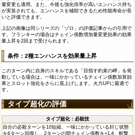
量変更も適用。また、今後も強化倍率が高いエンハンス持ち
が実装されても、エンハンスを補助できるため性能寿命が長
いと評価できます。
上記の画像は同シリーズの「ゾロ」の評価記事からの引用で
す。フランキーの場合はチェイン係数増加量変更効果の効果
量上昇を2回まで受けられます。
条件：2種エンハンスを効果量上昇
このターン内に自身のスキルである「目指す約束の岬」を発
動している場合は、一味にかかっているチェイン係数加算効
果とスロット強化をさらに底上げします。火力UPに最適で
す。
タイプ超化の評価
タイプ超化：必殺技
自分の必殺ターンを10短縮、一味にかかっている封じ状態
を6ターン回復し、2ターンの間チェイン係数を+1.4、斬撃