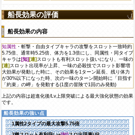
自分のスロットを
[知]
スロットに変換
船長効果の評価
に自身以外の自由タイプキャラが通
メージの1倍を最終ダメージの合計値
船長効果の内容
知属性
・斬撃・自由タイプキャラの攻撃をスロット一致時約
5.75倍、通常時5.25倍、体力を1.3倍にし、同属性・同タイプ
キャラは
[知]
[連]
スロットも有利スロット扱いになり、一味の
[連]
スロット出現率が上昇、一味の必殺技でスロット影響増
大効果が発動した時に、その効果を1ターン延長、残り体力
が30%以下になった時、次の一味のターン開始時に「目指す
「約束」の岬」を発動する(1度の冒険で1回のみ発動)
上記の内容は超進化後/Lv上限突破による最大強化状態の効果
です。
1属性2タイプの最大攻撃5.75倍
2種スロット有利扱い+
[知]
スロ出現率UP