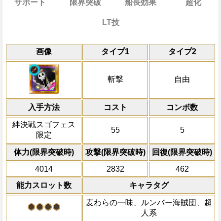
サポート
限界突破
船長効果
超化
LT技
能
通常
20→15ターン
共闘性能
通常時
効果
効果
効果
限界突破
画像
タイプ1
タイプ2
習得する効果
力
冒険中1回限り、サポート対象キャラが必
知属性
自分の必殺ターンを10短縮、一味にかか
自分のスロットを
・斬撃・自由タイプキャラの攻撃
[知]
冒険開始時の必殺ター
スロットに変換し、
通常時
にかかっている沈黙状態を5ターン回復す
約5.75倍、通常時5.25倍、体力を1.3倍
を6ターン回復し、2ターンの間チェイン係数
身以外の自由タイプキャラが通常攻撃で
知属性
・斬撃・自由タイプキャラの基礎
属性
キャラの攻撃を6倍
一味にかかっている沈黙状態を5ターン回
船長効果
斬撃
自由
イプキャラは
タイプを超斬撃タイプにタイプ超化させ
1倍を最終ダメージの合計値に加算する
され、
[知]
[知]
[連]
[連]
スロットも有利扱いに
にし、他の属性キャラの
スロットも有利スロ
すでにスロット影響増大効果がかかって
対象
一味の
[連]
スロット出現率が上昇、一味の
倍、体力を1.25倍にす
体力を最大体力の31%回復し、その後、
知属性
・斬撃・自由タイプキャラの
発動条件
発動条件
ヨーキ ラブーン クロッカス
ト影響増大効果が発動した時に、その効果
入手方法
が一定以上の時攻撃を受けても倒れず(体力
時、自分の必殺ターンが10短縮される
コスト
ターン数：10
コンボ数
一味にルフィ、ゾロ、ナミ、ウソップ、
一味にヨーキ、ラブーン、クロッカス、
長、残り体力が30%以下になった時、次
動、重複は不可能。)、2ターンの間
回まで発動する)
知属性
ー、ロビン、フランキー、ジンベエ、ヨ
ミ、ウソップ、サンジ、チョッパー、ロ
全ての防御効果・防御
絆決戦スゴフェス
始時に「目指す「約束」の岬」を発動する(
イプキャラのスロットの影響を2.75倍、
55
5
クロッカスの誰かから2人以上いる時(サ
ー、ジンベエの誰かから4人以上いる時(
体力50%以下の時、自分の攻撃がPER
外のダメージを1にす
限定
回のみ発動)
由タイプキャラの次回の最終タップ時の攻
必殺技
く)
除く)
復×1.5倍回復
て敵全体に200万ダ
せ、必殺発動時に一味にかかっているチ
Lv上限突破
プレイヤーの一味の属
体力(限界突破時)
攻撃(限界突破時)
回復(限界突破時)
自分の攻撃がPEFECTならば80%の
果は効果量上昇効果を2回まで受けられる
属性スロットに変換し
ヒット時のダメージが10%上乗せさ
4014
2832
462
一ターン内ですでに「目指す「約束」の
ーンを2短縮する
【発動条件】
る場合、一味にかかっているチェイン係
能力スロット数
キャラタグ
2ターンの間敵全体の
一味にヨーキ、ラブーン、クロッカ
に+0.7上昇させ、スロット影響増大効果を
アクション
を30%下げ、自由タイ
ロ、ナミ、ウソップ、サンジ、チョ
させる(必殺技にも影響する)
麦わらの一味、ルンバー海賊団、超
げる
フランキー、ジンベエの誰かから4人
人系
上限突破
ートキャラを除く)