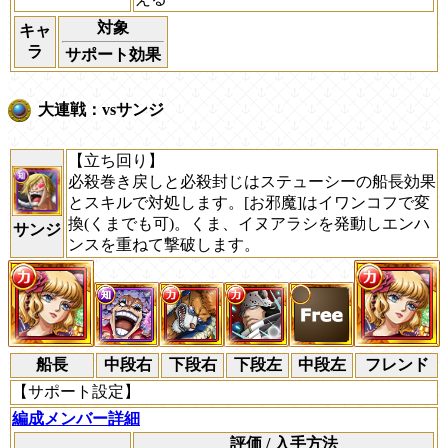
対象
キャ
ラ
サポート効果
大連戦：vsサンジ
【立ち回り】
必殺巻き戻しと必殺封じはステューシーの船長効果
とスキルで対処します。[お邪魔]はイワンコフで変
換(くまでも可)。くま、イヌアラシを発動しエンハ
サンジ
ンスを重ねて撃破します。
船長
中段右
下段右
下段左
中段左
フレンド
【サポート設定】
編成メンバー詳細
評価 / 入手方法