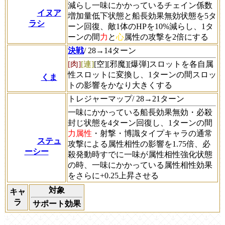
減らし一味にかかっているチェイン係数
イヌア
増加量低下状態と船長効果無効状態を5タ
ラシ
ーン回復、敵1体のHPを10%減らし、1タ
ーンの間
力
と
心
属性の攻撃を2倍にする
決戦
/ 28→14ターン
[肉]
[連]
[空]
[邪魔]
[爆弾]
スロットを各自属
性スロットに変換し、1ターンの間スロッ
くま
トの影響をかなり大きくする
トレジャーマップ/ 28→21ターン
一味にかかっている船長効果無効・必殺
封じ状態を4ターン回復し、1ターンの間
力属性
・射撃・博識タイプキャラの通常
ステュ
攻撃による属性相性の影響を1.75倍、必
ーシー
殺発動時すでに一味が属性相性強化状態
の時、一味にかかっている属性相性効果
をさらに+0.25上昇させる
対象
キャ
ラ
サポート効果