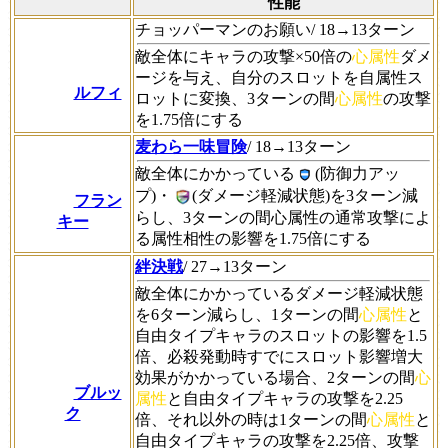
性能
チョッパーマンのお願い/ 18→13ターン
敵全体にキャラの攻撃×50倍の
心属性
ダメ
ージを与え、自分のスロットを自属性ス
ルフィ
ロットに変換、3ターンの間
心属性
の攻撃
を1.75倍にする
麦わら一味冒険
/ 18→13ターン
敵全体にかかっている
(防御力アッ
プ)・
(ダメージ軽減状態)を3ターン減
フラン
らし、3ターンの間心属性の通常攻撃によ
キー
る属性相性の影響を1.75倍にする
絆決戦
/ 27→13ターン
敵全体にかかっているダメージ軽減状態
を6ターン減らし、1ターンの間
心属性
と
自由タイプキャラのスロットの影響を1.5
倍、必殺発動時すでにスロット影響増大
効果がかかっている場合、2ターンの間
心
ブルッ
属性
と自由タイプキャラの攻撃を2.25
ク
倍、それ以外の時は1ターンの間
心属性
と
自由タイプキャラの攻撃を2.25倍、攻撃