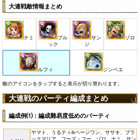
大連戦敵情報まとめ
ナミ
ブル
サン
ゾロ
ック
ジ
ルフィ
ジンベエ
敵のアイコンをタップすると表示が切り替わります。
大連戦のパーティ編成まとめ
編成例⑴：編成難易度低めのパーティ
ヤマト、うるティ&ページワン、ササキ、ブラ
ックマリア、フーズ・フー、ゾロ、ナミ、サン