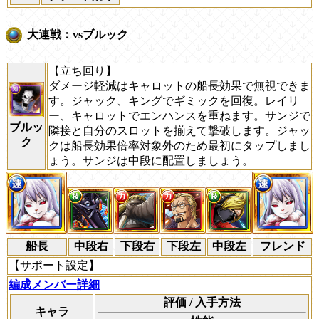
大連戦：vsブルック
【立ち回り】
ダメージ軽減はキャロットの船長効果で無視できま
す。ジャック、キングでギミックを回復。レイリ
ー、キャロットでエンハンスを重ねます。サンジで
ブルッ
隣接と自分のスロットを揃えて撃破します。ジャッ
ク
クは船長効果倍率対象外のため最初にタップしまし
ょう。サンジは中段に配置しましょう。
船長
中段右
下段右
下段左
中段左
フレンド
【サポート設定】
編成メンバー詳細
評価 / 入手方法
キャラ