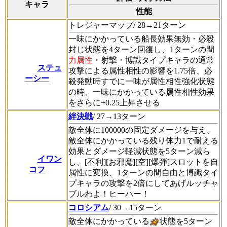
キャラ
性能
トレジャーマップ/ 28→21ターン
一味にかかっている船長効果無効・必殺
封じ状態を4ターン回復し、1ターンの間
力属性
・射撃・博識タイプキャラの通常
ステュ
攻撃による属性相性の影響を1.75倍、必
ーシー
殺発動時すでに一味が属性相性強化状態
の時、一味にかかっている属性相性効果
をさらに+0.25上昇させる
絆決戦
/ 27→13ターン
敵全体に100000の固定ダメージを与え、
敵全体にかかっている残り体力1で耐える
効果とダメージ軽減状態を5ターン減ら
イワン
し、[不利][お邪魔][空][爆弾]スロットを自
コフ
属性に変換、1ターンの間自由と博識タイ
プキャラの攻撃を2倍にしてあげルッチャ
ブルわよ！ヒーハー！
コロシアム
/ 30→15ターン
敵全体にかかっている
状態を5ターン