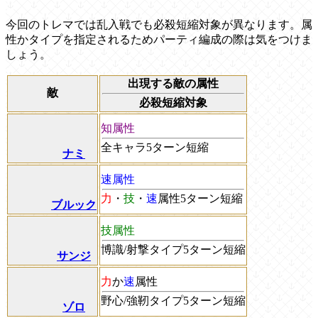
今回のトレマでは乱入戦でも必殺短縮対象が異なります。属
性かタイプを指定されるためパーティ編成の際は気をつけま
しょう。
出現する敵の属性
敵
必殺短縮対象
知属性
全キャラ5ターン短縮
ナミ
速属性
力
・
技
・
速
属性5ターン短縮
ブルック
技属性
博識/射撃タイプ5ターン短縮
サンジ
力
か
速
属性
野心/強靭タイプ5ターン短縮
ゾロ