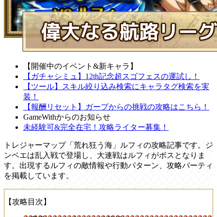
【開催中のイベント&新キャラ】
【ガチャシミュ】12th記念超スゴフェスの運試し！
【ツール】スキル絞り込み検索にキャラタグ検索を実
装！
【報酬リセット】ガープからの挑戦の攻略はこちら！
GameWithからのお知らせ
未経験可&完全在宅！攻略ライター募集！
トレジャーマップ「荒れ狂う海」ルフィの攻略記事です。ジ
ンベエは乱入戦で登場し、大連戦はルフィがボスとなりま
す。出現するルフィの敵情報や行動パターン、攻略パーティ
を掲載しています。
【攻略目次】