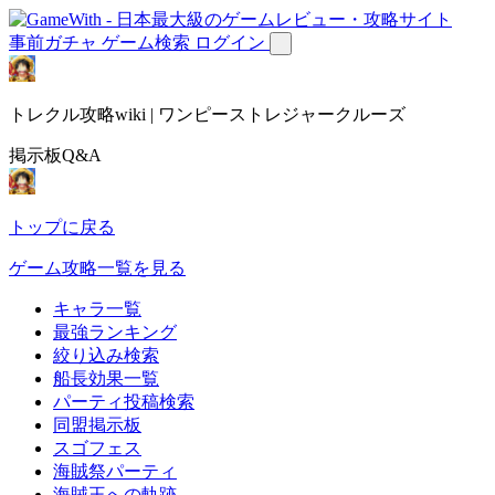
事前ガチャ
ゲーム検索
ログイン
トレクル攻略wiki | ワンピーストレジャークルーズ
掲示板Q&A
トップに戻る
ゲーム攻略一覧を見る
キャラ一覧
最強ランキング
絞り込み検索
船長効果一覧
パーティ投稿検索
同盟掲示板
スゴフェス
海賊祭パーティ
海賊王への軌跡