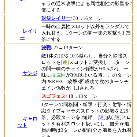
ャラの通常攻撃による属性相性の影響を2
倍にする
対決レイリー
/ 30→16ターン
一味の自属性スロット以外をランダムで
レイリ
入れ替え、1ターンの間一味の攻撃を1.75
ー
倍にする
決戦
/ 27→13ターン
敵1体のHPを10%減らし、自分と隣接ス
ロットを
[連]
スロットに変換し、1ターン
の間一味のチェイン係数が+0.5され、一
サンジ
味に
技属性
が3体以上いる時、このターン
内PERFECT攻撃3回成功で次のターンチ
ェイン係数が+1.1される
スゴフェス
/ 18→13ターン
1ターンの間格闘・斬撃・打突・射撃・博
識タイプキャラのスロットの影響を2.25
倍、必殺ターンを2短縮、
[速]
[肉][連]スロ
キャロ
ットを有利スロット扱いにし、自分が船
ット
員の時は3ターンの間自分と船長を入れ替
える