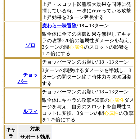
上昇・スロット影響増大効果を同時に発
揮している時、一味にかかっている攻撃
上昇効果を2ターン延長する
麦わら一味冒険
/ 18→13ターン
敵全体に全ての防御効果を無視してキャ
ラの攻撃×20倍の無属性ダメージを与え、
ゾロ
3ターンの間
心属性
のスロットの影響を
1.75倍にする
チョッパーマンのお願い/ 18→13ターン
3ターンの間受けるダメージを半減し、3
チョッ
ターンの間ターン終了時体力を3000回復
パー
する
チョッパーマンのお願い/ 18→13ターン
敵全体にキャラの攻撃×50倍の
心属性
ダメ
ージを与え、自分のスロットを自属性ス
ルフィ
ロットに変換、3ターンの間
心属性
の攻撃
を1.75倍にする
対象
キャ
ラ
サポート効果