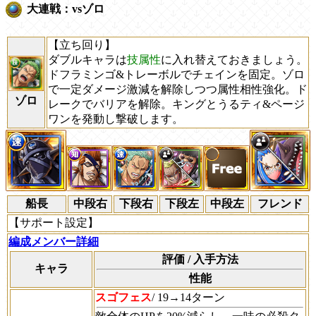
大連戦：vsゾロ
【立ち回り】
ダブルキャラは
技属性
に入れ替えておきましょう。
ドフラミンゴ&トレーボルでチェインを固定。ゾロ
で一定ダメージ激減を解除しつつ属性相性強化。ド
ゾロ
レークでバリアを解除。キングとうるティ&ページ
ワンを発動し撃破します。
船長
中段右
下段右
下段左
中段左
フレンド
【サポート設定】
編成メンバー詳細
評価 / 入手方法
キャラ
性能
スゴフェス
/ 19→14ターン