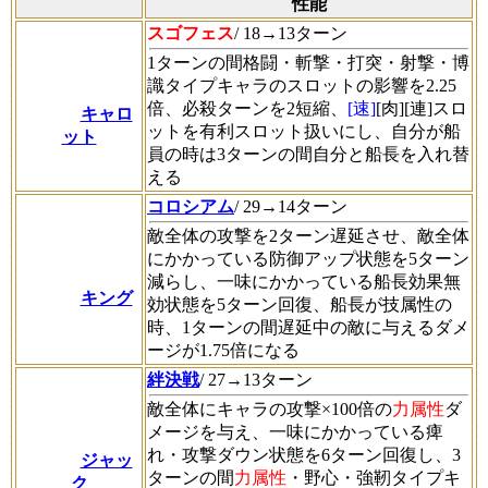
性能
スゴフェス
/ 18→13ターン
1ターンの間格闘・斬撃・打突・射撃・博
識タイプキャラのスロットの影響を2.25
倍、必殺ターンを2短縮、
[速]
[肉][連]スロ
キャロ
ットを有利スロット扱いにし、自分が船
ット
員の時は3ターンの間自分と船長を入れ替
える
コロシアム
/ 29→14ターン
敵全体の攻撃を2ターン遅延させ、敵全体
にかかっている防御アップ状態を5ターン
減らし、一味にかかっている船長効果無
キング
効状態を5ターン回復、船長が技属性の
時、1ターンの間遅延中の敵に与えるダメ
ージが1.75倍になる
絆決戦
/ 27→13ターン
敵全体にキャラの攻撃×100倍の
力属性
ダ
メージを与え、一味にかかっている痺
れ・攻撃ダウン状態を6ターン回復し、3
ジャッ
ターンの間
力属性
・野心・強靭タイプキ
ク