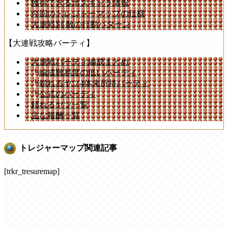
獲得できるボスキャラ情報
今回のトレジャーマップの仕様
大連戦別 敵の行動パターン
【大連戦攻略パーティ】
大連戦パーティ編成まとめ
┗
編成難易度の低いパーティ
┗
頼れるヤツ4体未所持パーティ
┗
公式のパーティ
頼れるヤツ一覧
主な報酬一覧
トレジャーマップ関連記事
[trkr_tresuremap]