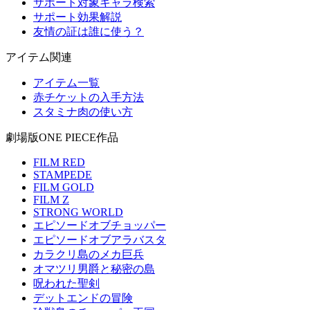
サポート対象キャラ検索
サポート効果解説
友情の証は誰に使う？
アイテム関連
アイテム一覧
赤チケットの入手方法
スタミナ肉の使い方
劇場版ONE PIECE作品
FILM RED
STAMPEDE
FILM GOLD
FILM Z
STRONG WORLD
エピソードオブチョッパー
エピソードオブアラバスタ
カラクリ島のメカ巨兵
オマツリ男爵と秘密の島
呪われた聖剣
デットエンドの冒険