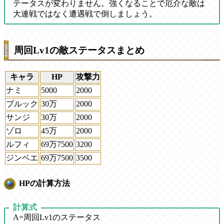
テータスが変わりません。強くなることで厄介な敵は
大連戦ではなく遭遇戦で倒しましょう。
周回Lv1の敵ステータスまとめ
キャラ
HP
攻撃力
ナミ
5000
2000
ブルック
30万
2000
サンジ
30万
2000
ゾロ
45万
2000
ルフィ
69万7500
3200
ジンベエ
69万7500
3500
HPの計算方法
計算式
A
=周回Lv1のステータス