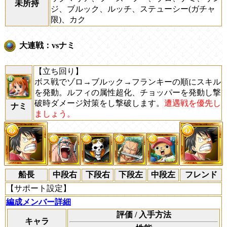
未所持
ジ、ブルック、ルッチ、ステューシー(ガチャ
限)、カク
大連戦：vsナミ
【立ち回り】
ボス戦でゾロ→ブルック→フランキーの順にスキル
を発動。ルフィの属性超化、チョッパーを発動し撃
破時ダメージ対策をし撃破します。
遭遇戦を優先し
ナミ
ましょう。
船長
中段右
下段右
下段左
中段左
フレンド
【サポート設定】
編成メンバー詳細
評価 / 入手方法
キャラ