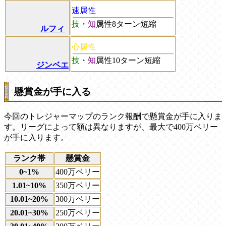
速属性
技
・
知
属性8ターン短縮
ルフィ
心属性
技
・
知
属性10ターン短縮
ジンベエ
懸賞金が手に入る
今回のトレジャーマップのランク報酬で懸賞金が手に入りま
す。リーグによって額は異なりますが、最大で400万ベリー
が手に入ります。
ランク帯
懸賞金
0~1%
400万ベリー
1.01~10%
350万ベリー
10.01~20%
300万ベリー
20.01~30%
250万ベリー