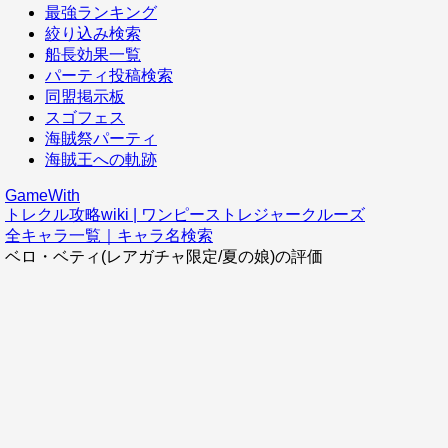
最強ランキング
絞り込み検索
船長効果一覧
パーティ投稿検索
同盟掲示板
スゴフェス
海賊祭パーティ
海賊王への軌跡
GameWith
トレクル攻略wiki | ワンピーストレジャークルーズ
全キャラ一覧｜キャラ名検索
ベロ・ベティ(レアガチャ限定/夏の娘)の評価